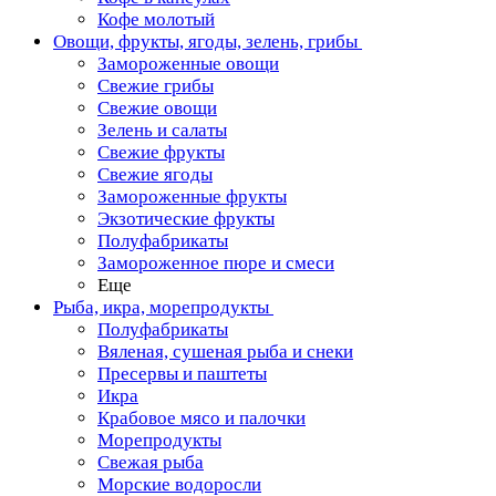
Кофе молотый
Овощи, фрукты, ягоды, зелень, грибы
Замороженные овощи
Свежие грибы
Свежие овощи
Зелень и салаты
Свежие фрукты
Свежие ягоды
Замороженные фрукты
Экзотические фрукты
Полуфабрикаты
Замороженное пюре и смеси
Еще
Рыба, икра, морепродукты
Полуфабрикаты
Вяленая, сушеная рыба и снеки
Пресервы и паштеты
Икра
Крабовое мясо и палочки
Морепродукты
Свежая рыба
Морские водоросли