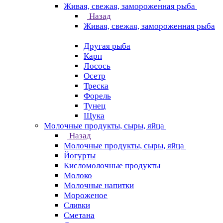
Живая, свежая, замороженная рыба
Назад
Живая, свежая, замороженная рыба
Другая рыба
Карп
Лосось
Осетр
Треска
Форель
Тунец
Щука
Молочные продукты, сыры, яйца
Назад
Молочные продукты, сыры, яйца
Йогурты
Кисломолочные продукты
Молоко
Молочные напитки
Мороженое
Сливки
Сметана