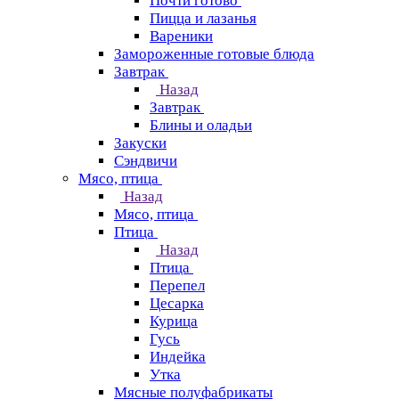
Почти готово
Пицца и лазанья
Вареники
Замороженные готовые блюда
Завтрак
Назад
Завтрак
Блины и оладьи
Закуски
Сэндвичи
Мясо, птица
Назад
Мясо, птица
Птица
Назад
Птица
Перепел
Цесарка
Курица
Гусь
Индейка
Утка
Мясные полуфабрикаты