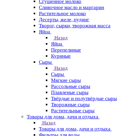
Сгущенное молоко
Сливочное масло и маргарин
Растительное молоко
Десерты, желе, пудинг
Творог, сырки, творожная масса
Яйца
Назад
Яйца
Перепелиные
Куриные
Сыры
Назад
Сыры
Мягкие сыры
Рассольные сыры
Плавленые сыры
Твёрдые и полутвёрдые сыры
Творожные сыры
Растительные сыры
Товары для дома, дачи и отдыха
Назад
Товары для дома, дачи и отдыха
Фильтры для воды