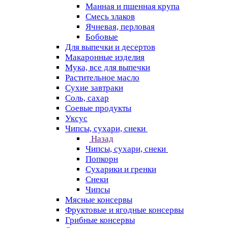
Манная и пшенная крупа
Смесь злаков
Ячневая, перловая
Бобовые
Для выпечки и десертов
Макаронные изделия
Мука, все для выпечки
Растительное масло
Сухие завтраки
Соль, сахар
Соевые продукты
Уксус
Чипсы, сухари, снеки
Назад
Чипсы, сухари, снеки
Попкорн
Сухарики и гренки
Снеки
Чипсы
Мясные консервы
Фруктовые и ягодные консервы
Грибные консервы