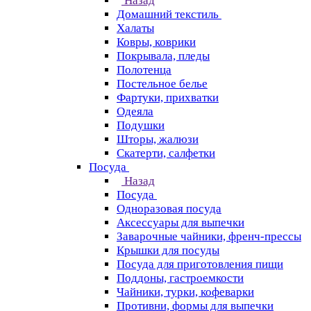
Назад
Домашний текстиль
Халаты
Ковры, коврики
Покрывала, пледы
Полотенца
Постельное белье
Фартуки, прихватки
Одеяла
Подушки
Шторы, жалюзи
Скатерти, салфетки
Посуда
Назад
Посуда
Одноразовая посуда
Аксессуары для выпечки
Заварочные чайники, френч-прессы
Крышки для посуды
Посуда для приготовления пищи
Поддоны, гастроемкости
Чайники, турки, кофеварки
Противни, формы для выпечки