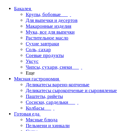
Бакалея
Крупы, бобовые
Для выпечки и десертов
Макаронные изделия
Мука, все для выпечки
Растительное масло
Сухие завтраки
Соль, сахар
Соевые продукты
Уксус
Чипсы, сухари, снеки
Еще
Мясная гастрономия
Деликатесы варено-копченые
Деликатесы сырокопченые и сыровяленые
Паштеты, рийеты
Сосиски, сардельки
Колбасы
Готовая еда
Мясные блюда
Пельмени и хинкали