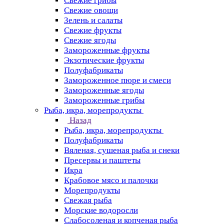
Свежие грибы
Свежие овощи
Зелень и салаты
Свежие фрукты
Свежие ягоды
Замороженные фрукты
Экзотические фрукты
Полуфабрикаты
Замороженное пюре и смеси
Замороженные ягоды
Замороженные грибы
Рыба, икра, морепродукты
Назад
Рыба, икра, морепродукты
Полуфабрикаты
Вяленая, сушеная рыба и снеки
Пресервы и паштеты
Икра
Крабовое мясо и палочки
Морепродукты
Свежая рыба
Морские водоросли
Слабосоленая и копченая рыба