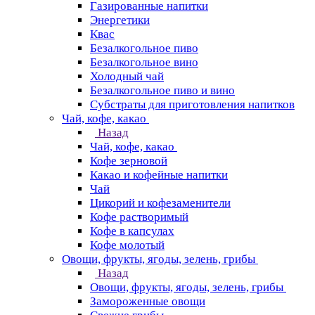
Газированные напитки
Энергетики
Квас
Безалкогольное пиво
Безалкогольное вино
Холодный чай
Безалкогольное пиво и вино
Субстраты для приготовления напитков
Чай, кофе, какао
Назад
Чай, кофе, какао
Кофе зерновой
Какао и кофейные напитки
Чай
Цикорий и кофезаменители
Кофе растворимый
Кофе в капсулах
Кофе молотый
Овощи, фрукты, ягоды, зелень, грибы
Назад
Овощи, фрукты, ягоды, зелень, грибы
Замороженные овощи