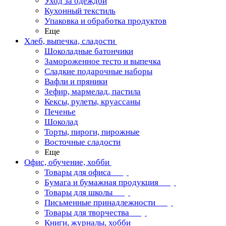
Уход за одеждой
Кухонный текстиль
Упаковка и обработка продуктов
Еще
Хлеб, выпечка, сладости
Шоколадные батончики
Замороженное тесто и выпечка
Сладкие подарочные наборы
Вафли и пряники
Зефир, мармелад, пастила
Кексы, рулеты, круассаны
Печенье
Шоколад
Торты, пироги, пирожные
Восточные сладости
Еще
Офис, обучение, хобби
Товары для офиса
Бумага и бумажная продукция
Товары для школы
Письменные принадлежности
Товары для творчества
Книги, журналы, хобби