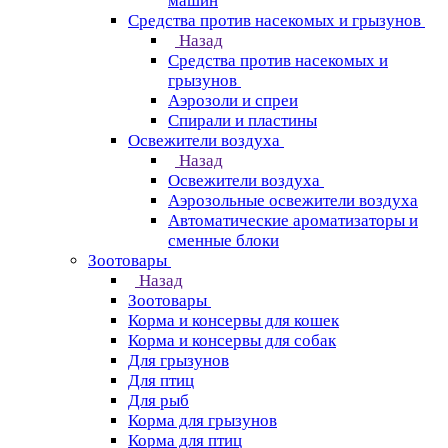
машин
Средства против насекомых и грызунов
Назад
Средства против насекомых и
грызунов
Аэрозоли и спреи
Спирали и пластины
Освежители воздуха
Назад
Освежители воздуха
Аэрозольные освежители воздуха
Автоматические ароматизаторы и
сменные блоки
Зоотовары
Назад
Зоотовары
Корма и консервы для кошек
Корма и консервы для собак
Для грызунов
Для птиц
Для рыб
Корма для грызунов
Корма для птиц