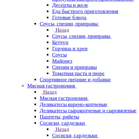
Десерты и желе
Еда быстрого приготовления
Готовые блюда
Соусы, специи, приправы
Назад
Соусы, специи, приправы
Кетчуп
Горчица и хрен
Соусы
Майонез
Специи и приправы
Томатная паста и пюре
Спортивное питание и добавки
Мясная гастрономия
Назад
Мясная гастрономия
Деликатесы варено-копченые
Деликатесы сырокопченые и сыровяленые
Паштеты, рийеты
Сосиски, сардельки
Назад
Сосиски, сардельки