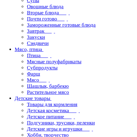
Супы
Овощные блюда
Вторые блюда
Почти готово
Замороженные готовые блюда
Завтрак
Закуски
Сэндвичи
Мясо, птица
Птица
Мясные полуфабрикаты
Субпродукты
Фарш
Мясо
Шашлык, барбекю
Растительное мясо
Детские товары
Товары для кормления
Детская косметика
Детское питание
Подгузники, трусики, пеленки
Детские игры и игрушки
Хобби, творчество