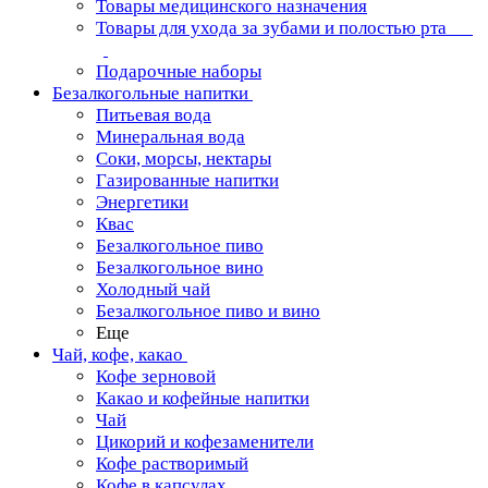
Товары медицинского назначения
Товары для ухода за зубами и полостью рта
Подарочные наборы
Безалкогольные напитки
Питьевая вода
Минеральная вода
Соки, морсы, нектары
Газированные напитки
Энергетики
Квас
Безалкогольное пиво
Безалкогольное вино
Холодный чай
Безалкогольное пиво и вино
Еще
Чай, кофе, какао
Кофе зерновой
Какао и кофейные напитки
Чай
Цикорий и кофезаменители
Кофе растворимый
Кофе в капсулах