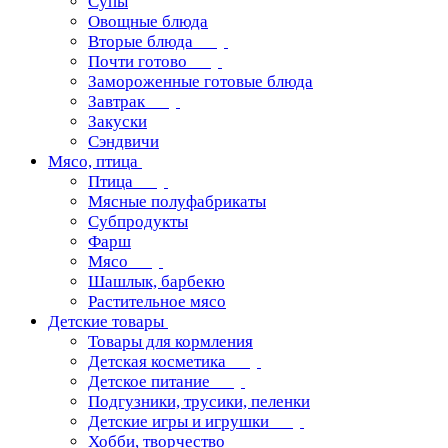
Супы
Овощные блюда
Вторые блюда
Почти готово
Замороженные готовые блюда
Завтрак
Закуски
Сэндвичи
Мясо, птица
Птица
Мясные полуфабрикаты
Субпродукты
Фарш
Мясо
Шашлык, барбекю
Растительное мясо
Детские товары
Товары для кормления
Детская косметика
Детское питание
Подгузники, трусики, пеленки
Детские игры и игрушки
Хобби, творчество