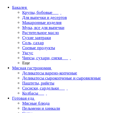
Бакалея
Крупы, бобовые
Для выпечки и десертов
Макаронные изделия
Мука, все для выпечки
Растительное масло
Сухие завтраки
Соль, сахар
Соевые продукты
Уксус
Чипсы, сухари, снеки
Еще
Мясная гастрономия
Деликатесы варено-копченые
Деликатесы сырокопченые и сыровяленые
Паштеты, рийеты
Сосиски, сардельки
Колбасы
Готовая еда
Мясные блюда
Пельмени и хинкали