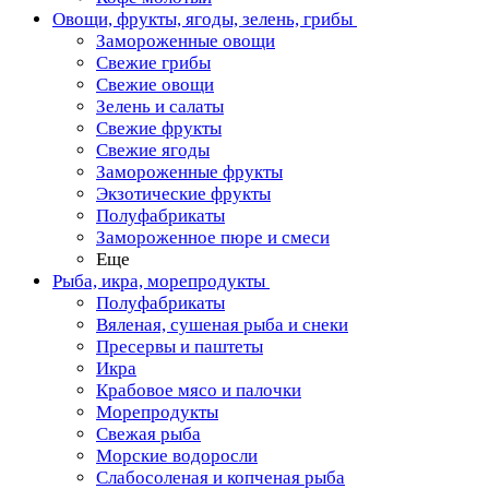
Овощи, фрукты, ягоды, зелень, грибы
Замороженные овощи
Свежие грибы
Свежие овощи
Зелень и салаты
Свежие фрукты
Свежие ягоды
Замороженные фрукты
Экзотические фрукты
Полуфабрикаты
Замороженное пюре и смеси
Еще
Рыба, икра, морепродукты
Полуфабрикаты
Вяленая, сушеная рыба и снеки
Пресервы и паштеты
Икра
Крабовое мясо и палочки
Морепродукты
Свежая рыба
Морские водоросли
Слабосоленая и копченая рыба