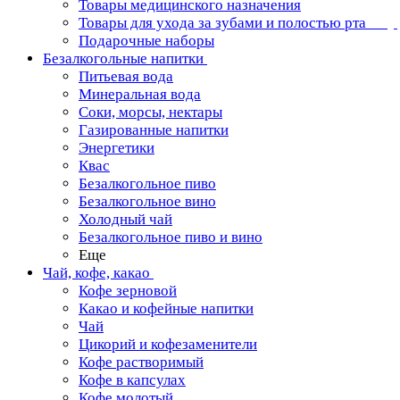
Товары медицинского назначения
Товары для ухода за зубами и полостью рта
Подарочные наборы
Безалкогольные напитки
Питьевая вода
Минеральная вода
Соки, морсы, нектары
Газированные напитки
Энергетики
Квас
Безалкогольное пиво
Безалкогольное вино
Холодный чай
Безалкогольное пиво и вино
Еще
Чай, кофе, какао
Кофе зерновой
Какао и кофейные напитки
Чай
Цикорий и кофезаменители
Кофе растворимый
Кофе в капсулах
Кофе молотый