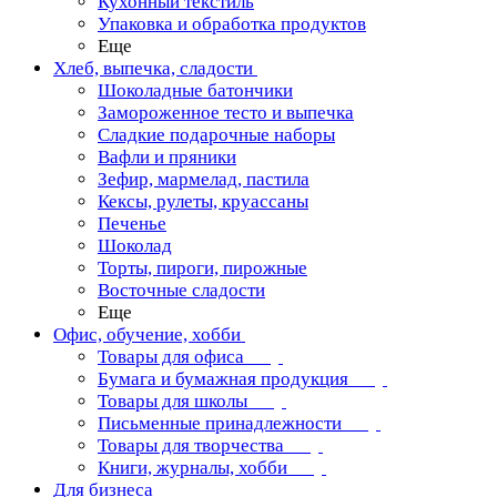
Кухонный текстиль
Упаковка и обработка продуктов
Еще
Хлеб, выпечка, сладости
Шоколадные батончики
Замороженное тесто и выпечка
Сладкие подарочные наборы
Вафли и пряники
Зефир, мармелад, пастила
Кексы, рулеты, круассаны
Печенье
Шоколад
Торты, пироги, пирожные
Восточные сладости
Еще
Офис, обучение, хобби
Товары для офиса
Бумага и бумажная продукция
Товары для школы
Письменные принадлежности
Товары для творчества
Книги, журналы, хобби
Для бизнеса