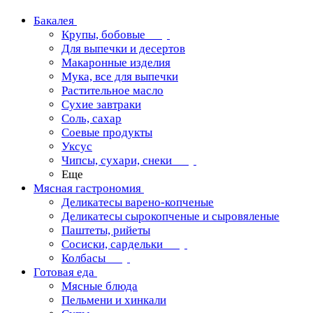
Бакалея
Крупы, бобовые
Для выпечки и десертов
Макаронные изделия
Мука, все для выпечки
Растительное масло
Сухие завтраки
Соль, сахар
Соевые продукты
Уксус
Чипсы, сухари, снеки
Еще
Мясная гастрономия
Деликатесы варено-копченые
Деликатесы сырокопченые и сыровяленые
Паштеты, рийеты
Сосиски, сардельки
Колбасы
Готовая еда
Мясные блюда
Пельмени и хинкали