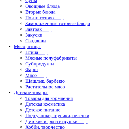
Супы
Овощные блюда
Вторые блюда
Почти готово
Замороженные готовые блюда
Завтрак
Закуски
Сэндвичи
Мясо, птица
Птица
Мясные полуфабрикаты
Субпродукты
Фарш
Мясо
Шашлык, барбекю
Растительное мясо
Детские товары
Товары для кормления
Детская косметика
Детское питание
Подгузники, трусики, пеленки
Детские игры и игрушки
Хобби, творчество