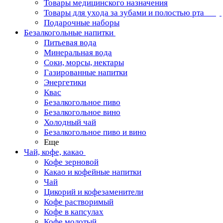
Товары медицинского назначения
Товары для ухода за зубами и полостью рта
Подарочные наборы
Безалкогольные напитки
Питьевая вода
Минеральная вода
Соки, морсы, нектары
Газированные напитки
Энергетики
Квас
Безалкогольное пиво
Безалкогольное вино
Холодный чай
Безалкогольное пиво и вино
Еще
Чай, кофе, какао
Кофе зерновой
Какао и кофейные напитки
Чай
Цикорий и кофезаменители
Кофе растворимый
Кофе в капсулах
Кофе молотый