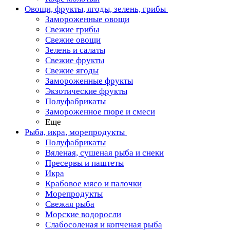
Овощи, фрукты, ягоды, зелень, грибы
Замороженные овощи
Свежие грибы
Свежие овощи
Зелень и салаты
Свежие фрукты
Свежие ягоды
Замороженные фрукты
Экзотические фрукты
Полуфабрикаты
Замороженное пюре и смеси
Еще
Рыба, икра, морепродукты
Полуфабрикаты
Вяленая, сушеная рыба и снеки
Пресервы и паштеты
Икра
Крабовое мясо и палочки
Морепродукты
Свежая рыба
Морские водоросли
Слабосоленая и копченая рыба