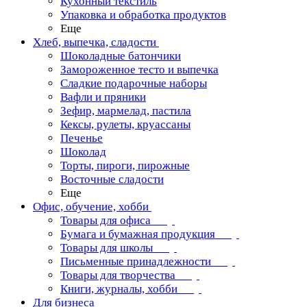
Кухонный текстиль
Упаковка и обработка продуктов
Еще
Хлеб, выпечка, сладости
Шоколадные батончики
Замороженное тесто и выпечка
Сладкие подарочные наборы
Вафли и пряники
Зефир, мармелад, пастила
Кексы, рулеты, круассаны
Печенье
Шоколад
Торты, пироги, пирожные
Восточные сладости
Еще
Офис, обучение, хобби
Товары для офиса
Бумага и бумажная продукция
Товары для школы
Письменные принадлежности
Товары для творчества
Книги, журналы, хобби
Для бизнеса