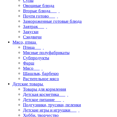
Супы
Овощные блюда
Вторые блюда
Почти готово
Замороженные готовые блюда
Завтрак
Закуски
Сэндвичи
Мясо, птица
Птица
Мясные полуфабрикаты
Субпродукты
Фарш
Мясо
Шашлык, барбекю
Растительное мясо
Детские товары
Товары для кормления
Детская косметика
Детское питание
Подгузники, трусики, пеленки
Детские игры и игрушки
Хобби, творчество