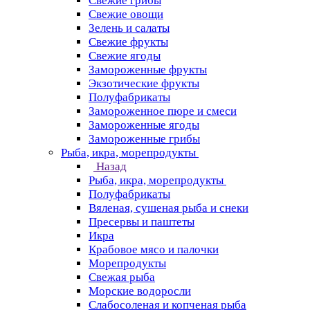
Свежие грибы
Свежие овощи
Зелень и салаты
Свежие фрукты
Свежие ягоды
Замороженные фрукты
Экзотические фрукты
Полуфабрикаты
Замороженное пюре и смеси
Замороженные ягоды
Замороженные грибы
Рыба, икра, морепродукты
Назад
Рыба, икра, морепродукты
Полуфабрикаты
Вяленая, сушеная рыба и снеки
Пресервы и паштеты
Икра
Крабовое мясо и палочки
Морепродукты
Свежая рыба
Морские водоросли
Слабосоленая и копченая рыба