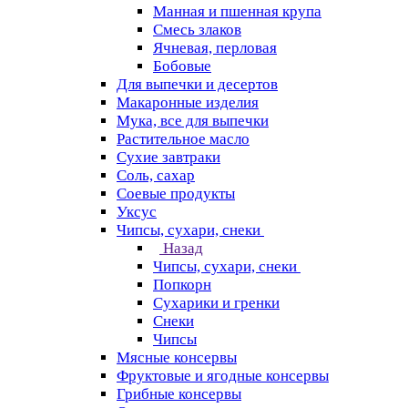
Манная и пшенная крупа
Смесь злаков
Ячневая, перловая
Бобовые
Для выпечки и десертов
Макаронные изделия
Мука, все для выпечки
Растительное масло
Сухие завтраки
Соль, сахар
Соевые продукты
Уксус
Чипсы, сухари, снеки
Назад
Чипсы, сухари, снеки
Попкорн
Сухарики и гренки
Снеки
Чипсы
Мясные консервы
Фруктовые и ягодные консервы
Грибные консервы