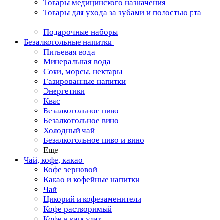
Товары медицинского назначения
Товары для ухода за зубами и полостью рта
Подарочные наборы
Безалкогольные напитки
Питьевая вода
Минеральная вода
Соки, морсы, нектары
Газированные напитки
Энергетики
Квас
Безалкогольное пиво
Безалкогольное вино
Холодный чай
Безалкогольное пиво и вино
Еще
Чай, кофе, какао
Кофе зерновой
Какао и кофейные напитки
Чай
Цикорий и кофезаменители
Кофе растворимый
Кофе в капсулах