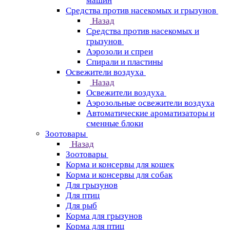
машин
Средства против насекомых и грызунов
Назад
Средства против насекомых и
грызунов
Аэрозоли и спреи
Спирали и пластины
Освежители воздуха
Назад
Освежители воздуха
Аэрозольные освежители воздуха
Автоматические ароматизаторы и
сменные блоки
Зоотовары
Назад
Зоотовары
Корма и консервы для кошек
Корма и консервы для собак
Для грызунов
Для птиц
Для рыб
Корма для грызунов
Корма для птиц