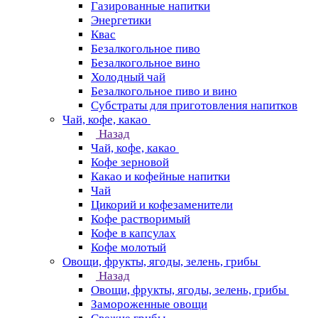
Газированные напитки
Энергетики
Квас
Безалкогольное пиво
Безалкогольное вино
Холодный чай
Безалкогольное пиво и вино
Субстраты для приготовления напитков
Чай, кофе, какао
Назад
Чай, кофе, какао
Кофе зерновой
Какао и кофейные напитки
Чай
Цикорий и кофезаменители
Кофе растворимый
Кофе в капсулах
Кофе молотый
Овощи, фрукты, ягоды, зелень, грибы
Назад
Овощи, фрукты, ягоды, зелень, грибы
Замороженные овощи