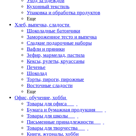
Уход за одеждой
Кухонный текстиль
Упаковка и обработка продуктов
Еще
Хлеб, выпечка, сладости
Шоколадные батончики
Замороженное тесто и выпечка
Сладкие подарочные наборы
Вафли и пряники
Зефир, мармелад, пастила
Кексы, рулеты, круассаны
Печенье
Шоколад
Торты, пироги, пирожные
Восточные сладости
Еще
Офис, обучение, хобби
Товары для офиса
Бумага и бумажная продукция
Товары для школы
Письменные принадлежности
Товары для творчества
Книги, журналы, хобби