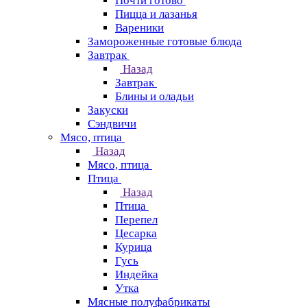
Почти готово
Пицца и лазанья
Вареники
Замороженные готовые блюда
Завтрак
Назад
Завтрак
Блины и оладьи
Закуски
Сэндвичи
Мясо, птица
Назад
Мясо, птица
Птица
Назад
Птица
Перепел
Цесарка
Курица
Гусь
Индейка
Утка
Мясные полуфабрикаты