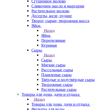
Сгущенное молоко
Сливочное масло и маргарин
Растительное молоко
Десерты, желе, пудинг
Творог, сырки, творожная масса
Яйца
Назад
Яйца
Перепелиные
Куриные
Сыры
Назад
Сыры
Мягкие сыры
Рассольные сыры
Плавленые сыры
Твёрдые и полутвёрдые сыры
Творожные сыры
Растительные сыры
Товары для дома, дачи и отдыха
Назад
Товары для дома, дачи и отдыха
Фильтры для воды