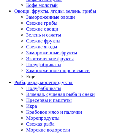
Кофе молотый
Овощи, фрукты, ягоды, зелень, грибы
Замороженные овощи
Свежие грибы
Свежие овощи
Зелень и салаты
Свежие фрукты
Свежие ягоды
Замороженные фрукты
Экзотические фрукты
Полуфабрикаты
Замороженное пюре и смеси
Еще
Рыба, икра, морепродукты
Полуфабрикаты
Вяленая, сушеная рыба и снеки
Пресервы и паштеты
Икра
Крабовое мясо и палочки
Морепродукты
Свежая рыба
Морские водоросли