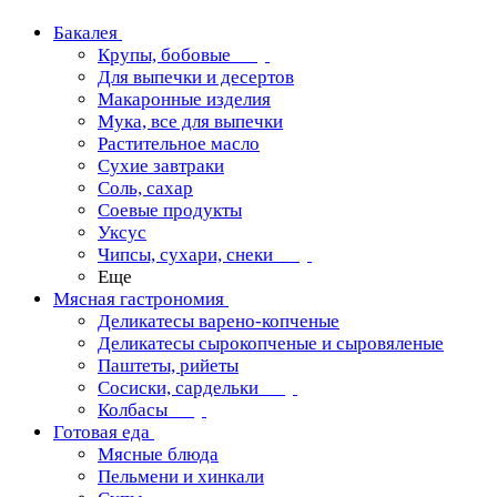
Бакалея
Крупы, бобовые
Для выпечки и десертов
Макаронные изделия
Мука, все для выпечки
Растительное масло
Сухие завтраки
Соль, сахар
Соевые продукты
Уксус
Чипсы, сухари, снеки
Еще
Мясная гастрономия
Деликатесы варено-копченые
Деликатесы сырокопченые и сыровяленые
Паштеты, рийеты
Сосиски, сардельки
Колбасы
Готовая еда
Мясные блюда
Пельмени и хинкали