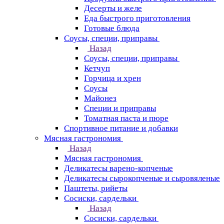
Десерты и желе
Еда быстрого приготовления
Готовые блюда
Соусы, специи, приправы
Назад
Соусы, специи, приправы
Кетчуп
Горчица и хрен
Соусы
Майонез
Специи и приправы
Томатная паста и пюре
Спортивное питание и добавки
Мясная гастрономия
Назад
Мясная гастрономия
Деликатесы варено-копченые
Деликатесы сырокопченые и сыровяленые
Паштеты, рийеты
Сосиски, сардельки
Назад
Сосиски, сардельки