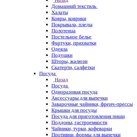
Назад
Домашний текстиль
Халаты
Ковры, коврики
Покрывала, пледы
Полотенца
Постельное белье
Фартуки, прихватки
Одеяла
Подушки
Шторы, жалюзи
Скатерти, салфетки
Посуда
Назад
Посуда
Одноразовая посуда
Аксессуары для выпечки
Заварочные чайники, френч-прессы
Крышки для посуды
Посуда для приготовления пищи
Поддоны, гастроемкости
Чайники, турки, кофеварки
Противни, формы для выпечки