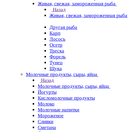
Живая, свежая, замороженная рыба
Назад
Живая, свежая, замороженная рыба
Другая рыба
Карп
Лосось
Осетр
Треска
Форель
Тунец
Щука
Молочные продукты, сыры, яйца
Назад
Молочные продукты, сыры, яйца
Йогурты
Кисломолочные продукты
Молоко
Молочные напитки
Мороженое
Сливки
Сметана