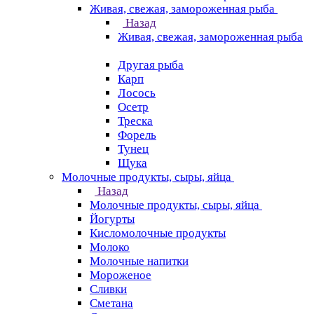
Живая, свежая, замороженная рыба
Назад
Живая, свежая, замороженная рыба
Другая рыба
Карп
Лосось
Осетр
Треска
Форель
Тунец
Щука
Молочные продукты, сыры, яйца
Назад
Молочные продукты, сыры, яйца
Йогурты
Кисломолочные продукты
Молоко
Молочные напитки
Мороженое
Сливки
Сметана