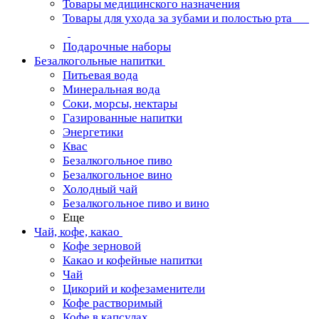
Товары медицинского назначения
Товары для ухода за зубами и полостью рта
Подарочные наборы
Безалкогольные напитки
Питьевая вода
Минеральная вода
Соки, морсы, нектары
Газированные напитки
Энергетики
Квас
Безалкогольное пиво
Безалкогольное вино
Холодный чай
Безалкогольное пиво и вино
Еще
Чай, кофе, какао
Кофе зерновой
Какао и кофейные напитки
Чай
Цикорий и кофезаменители
Кофе растворимый
Кофе в капсулах