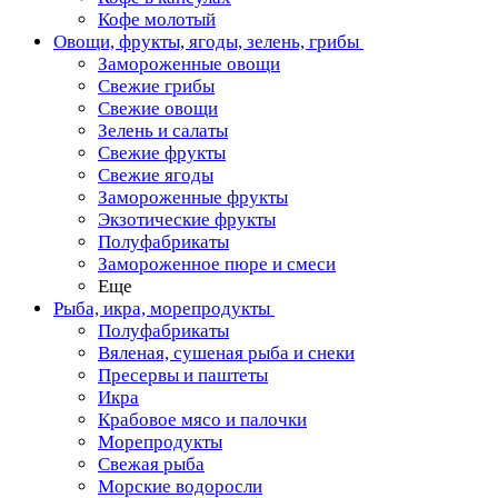
Кофе молотый
Овощи, фрукты, ягоды, зелень, грибы
Замороженные овощи
Свежие грибы
Свежие овощи
Зелень и салаты
Свежие фрукты
Свежие ягоды
Замороженные фрукты
Экзотические фрукты
Полуфабрикаты
Замороженное пюре и смеси
Еще
Рыба, икра, морепродукты
Полуфабрикаты
Вяленая, сушеная рыба и снеки
Пресервы и паштеты
Икра
Крабовое мясо и палочки
Морепродукты
Свежая рыба
Морские водоросли