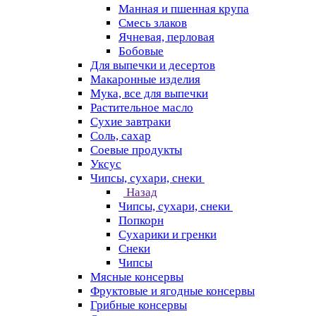
Манная и пшенная крупа
Смесь злаков
Ячневая, перловая
Бобовые
Для выпечки и десертов
Макаронные изделия
Мука, все для выпечки
Растительное масло
Сухие завтраки
Соль, сахар
Соевые продукты
Уксус
Чипсы, сухари, снеки
Назад
Чипсы, сухари, снеки
Попкорн
Сухарики и гренки
Снеки
Чипсы
Мясные консервы
Фруктовые и ягодные консервы
Грибные консервы