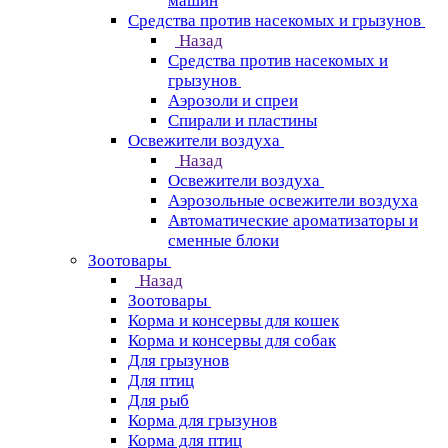
машин
Средства против насекомых и грызунов
Назад
Средства против насекомых и
грызунов
Аэрозоли и спреи
Спирали и пластины
Освежители воздуха
Назад
Освежители воздуха
Аэрозольные освежители воздуха
Автоматические ароматизаторы и
сменные блоки
Зоотовары
Назад
Зоотовары
Корма и консервы для кошек
Корма и консервы для собак
Для грызунов
Для птиц
Для рыб
Корма для грызунов
Корма для птиц