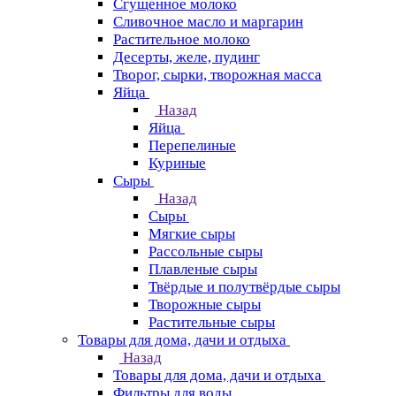
Сгущенное молоко
Сливочное масло и маргарин
Растительное молоко
Десерты, желе, пудинг
Творог, сырки, творожная масса
Яйца
Назад
Яйца
Перепелиные
Куриные
Сыры
Назад
Сыры
Мягкие сыры
Рассольные сыры
Плавленые сыры
Твёрдые и полутвёрдые сыры
Творожные сыры
Растительные сыры
Товары для дома, дачи и отдыха
Назад
Товары для дома, дачи и отдыха
Фильтры для воды