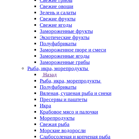
Свежие грибы
Свежие овощи
Зелень и салаты
Свежие фрукты
Свежие ягоды
Замороженные фрукты
Экзотические фрукты
Полуфабрикаты
Замороженное пюре и смеси
Замороженные ягоды
Замороженные грибы
Рыба, икра, морепродукты
Назад
Рыба, икра, морепродукты
Полуфабрикаты
Вяленая, сушеная рыба и снеки
Пресервы и паштеты
Икра
Крабовое мясо и палочки
Морепродукты
Свежая рыба
Морские водоросли
Слабосоленая и копченая рыба