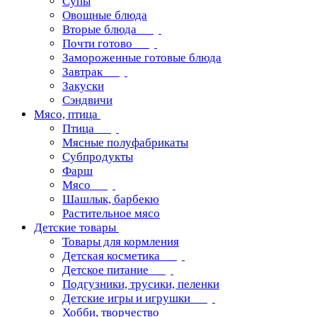
Супы
Овощные блюда
Вторые блюда
Почти готово
Замороженные готовые блюда
Завтрак
Закуски
Сэндвичи
Мясо, птица
Птица
Мясные полуфабрикаты
Субпродукты
Фарш
Мясо
Шашлык, барбекю
Растительное мясо
Детские товары
Товары для кормления
Детская косметика
Детское питание
Подгузники, трусики, пеленки
Детские игры и игрушки
Хобби, творчество