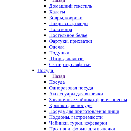
Назад
Домашний текстиль
Халаты
Ковры, коврики
Покрывала, пледы
Полотенца
Постельное белье
Фартуки, прихватки
Одеяла
Подушки
Шторы, жалюзи
Скатерти, салфетки
Посуда
Назад
Посуда
Одноразовая посуда
Аксессуары для выпечки
Заварочные чайники, френч-прессы
Крышки для посуды
Посуда для приготовления пищи
Поддоны, гастроемкости
Чайники, турки, кофеварки
Противни, формы для выпечки