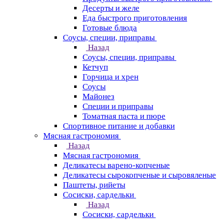
Десерты и желе
Еда быстрого приготовления
Готовые блюда
Соусы, специи, приправы
Назад
Соусы, специи, приправы
Кетчуп
Горчица и хрен
Соусы
Майонез
Специи и приправы
Томатная паста и пюре
Спортивное питание и добавки
Мясная гастрономия
Назад
Мясная гастрономия
Деликатесы варено-копченые
Деликатесы сырокопченые и сыровяленые
Паштеты, рийеты
Сосиски, сардельки
Назад
Сосиски, сардельки