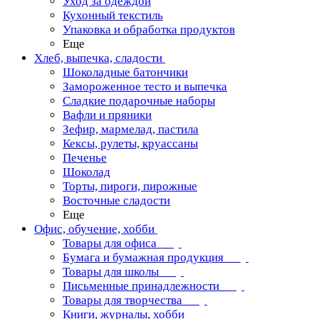
Уход за одеждой
Кухонный текстиль
Упаковка и обработка продуктов
Еще
Хлеб, выпечка, сладости
Шоколадные батончики
Замороженное тесто и выпечка
Сладкие подарочные наборы
Вафли и пряники
Зефир, мармелад, пастила
Кексы, рулеты, круассаны
Печенье
Шоколад
Торты, пироги, пирожные
Восточные сладости
Еще
Офис, обучение, хобби
Товары для офиса
Бумага и бумажная продукция
Товары для школы
Письменные принадлежности
Товары для творчества
Книги, журналы, хобби