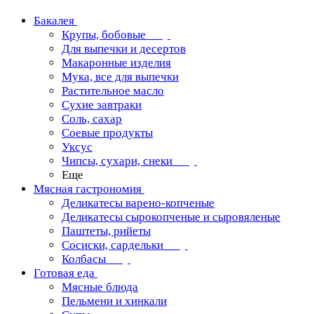
Бакалея
Крупы, бобовые
Для выпечки и десертов
Макаронные изделия
Мука, все для выпечки
Растительное масло
Сухие завтраки
Соль, сахар
Соевые продукты
Уксус
Чипсы, сухари, снеки
Еще
Мясная гастрономия
Деликатесы варено-копченые
Деликатесы сырокопченые и сыровяленые
Паштеты, рийеты
Сосиски, сардельки
Колбасы
Готовая еда
Мясные блюда
Пельмени и хинкали