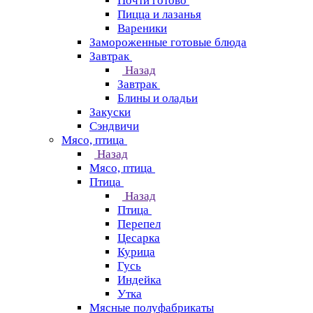
Почти готово
Пицца и лазанья
Вареники
Замороженные готовые блюда
Завтрак
Назад
Завтрак
Блины и оладьи
Закуски
Сэндвичи
Мясо, птица
Назад
Мясо, птица
Птица
Назад
Птица
Перепел
Цесарка
Курица
Гусь
Индейка
Утка
Мясные полуфабрикаты