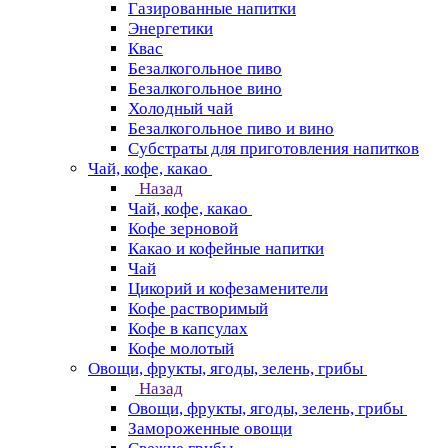
Газированные напитки
Энергетики
Квас
Безалкогольное пиво
Безалкогольное вино
Холодный чай
Безалкогольное пиво и вино
Субстраты для приготовления напитков
Чай, кофе, какао
Назад
Чай, кофе, какао
Кофе зерновой
Какао и кофейные напитки
Чай
Цикорий и кофезаменители
Кофе растворимый
Кофе в капсулах
Кофе молотый
Овощи, фрукты, ягоды, зелень, грибы
Назад
Овощи, фрукты, ягоды, зелень, грибы
Замороженные овощи