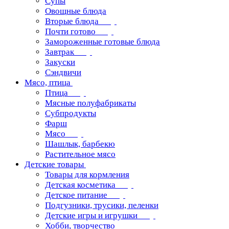
Супы
Овощные блюда
Вторые блюда
Почти готово
Замороженные готовые блюда
Завтрак
Закуски
Сэндвичи
Мясо, птица
Птица
Мясные полуфабрикаты
Субпродукты
Фарш
Мясо
Шашлык, барбекю
Растительное мясо
Детские товары
Товары для кормления
Детская косметика
Детское питание
Подгузники, трусики, пеленки
Детские игры и игрушки
Хобби, творчество