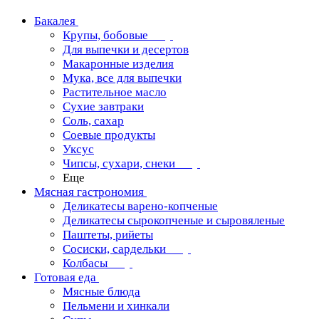
Бакалея
Крупы, бобовые
Для выпечки и десертов
Макаронные изделия
Мука, все для выпечки
Растительное масло
Сухие завтраки
Соль, сахар
Соевые продукты
Уксус
Чипсы, сухари, снеки
Еще
Мясная гастрономия
Деликатесы варено-копченые
Деликатесы сырокопченые и сыровяленые
Паштеты, рийеты
Сосиски, сардельки
Колбасы
Готовая еда
Мясные блюда
Пельмени и хинкали