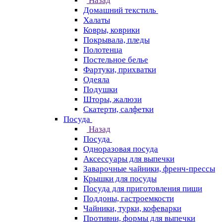
Назад
Домашний текстиль
Халаты
Ковры, коврики
Покрывала, пледы
Полотенца
Постельное белье
Фартуки, прихватки
Одеяла
Подушки
Шторы, жалюзи
Скатерти, салфетки
Посуда
Назад
Посуда
Одноразовая посуда
Аксессуары для выпечки
Заварочные чайники, френч-прессы
Крышки для посуды
Посуда для приготовления пищи
Поддоны, гастроемкости
Чайники, турки, кофеварки
Противни, формы для выпечки