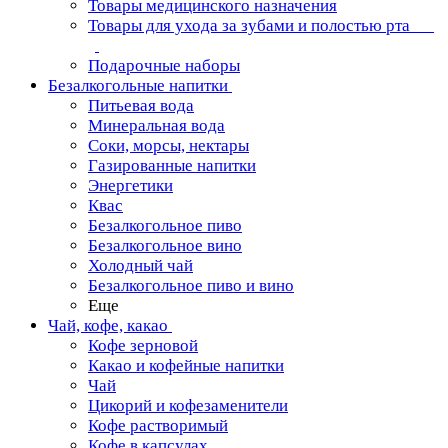
Товары медицинского назначения
Товары для ухода за зубами и полостью рта
Подарочные наборы
Безалкогольные напитки
Питьевая вода
Минеральная вода
Соки, морсы, нектары
Газированные напитки
Энергетики
Квас
Безалкогольное пиво
Безалкогольное вино
Холодный чай
Безалкогольное пиво и вино
Еще
Чай, кофе, какао
Кофе зерновой
Какао и кофейные напитки
Чай
Цикорий и кофезаменители
Кофе растворимый
Кофе в капсулах