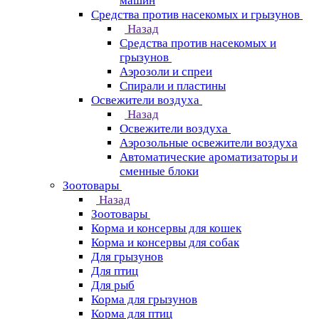
машин
Средства против насекомых и грызунов
Назад
Средства против насекомых и
грызунов
Аэрозоли и спреи
Спирали и пластины
Освежители воздуха
Назад
Освежители воздуха
Аэрозольные освежители воздуха
Автоматические ароматизаторы и
сменные блоки
Зоотовары
Назад
Зоотовары
Корма и консервы для кошек
Корма и консервы для собак
Для грызунов
Для птиц
Для рыб
Корма для грызунов
Корма для птиц