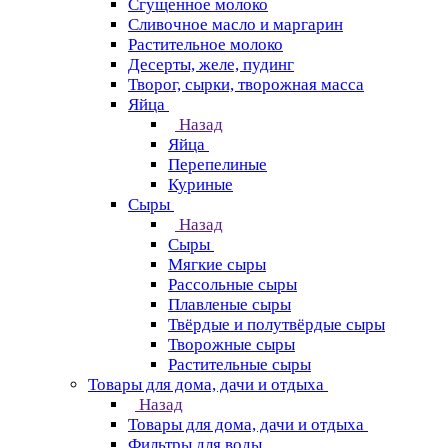
Сгущенное молоко
Сливочное масло и маргарин
Растительное молоко
Десерты, желе, пудинг
Творог, сырки, творожная масса
Яйца
Назад
Яйца
Перепелиные
Куриные
Сыры
Назад
Сыры
Мягкие сыры
Рассольные сыры
Плавленые сыры
Твёрдые и полутвёрдые сыры
Творожные сыры
Растительные сыры
Товары для дома, дачи и отдыха
Назад
Товары для дома, дачи и отдыха
Фильтры для воды