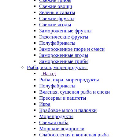
Свежие грибы
Свежие овощи
Зелень и салаты
Свежие фрукты
Свежие ягоды
Замороженные фрукты
Экзотические фрукты
Полуфабрикаты
Замороженное пюре и смеси
Замороженные ягоды
Замороженные грибы
Рыба, икра, морепродукты
Назад
Рыба, икра, морепродукты
Полуфабрикаты
Вяленая, сушеная рыба и снеки
Пресервы и паштеты
Икра
Крабовое мясо и палочки
Морепродукты
Свежая рыба
Морские водоросли
Слабосоленая и копченая рыба