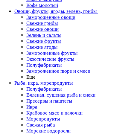
Кофе молотый
Овощи, фрукты, ягоды, зелень, грибы
Замороженные овощи
Свежие грибы
Свежие овощи
Зелень и салаты
Свежие фрукты
Свежие ягоды
Замороженные фрукты
Экзотические фрукты
Полуфабрикаты
Замороженное пюре и смеси
Еще
Рыба, икра, морепродукты
Полуфабрикаты
Вяленая, сушеная рыба и снеки
Пресервы и паштеты
Икра
Крабовое мясо и палочки
Морепродукты
Свежая рыба
Морские водоросли