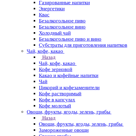
Газированные напитки
Энергетики
Квас
Безалкогольное пиво
Безалкогольное вино
Холодный чай
Безалкогольное пиво и вино
Субстраты для приготовления напитков
Чай, кофе, какао
Назад
Чай, кофе, какао
Кофе зерновой
Какао и кофейные напитки
Чай
Цикорий и кофезаменители
Кофе растворимый
Кофе в капсулах
Кофе молотый
Овощи, фрукты, ягоды, зелень, грибы
Назад
Овощи, фрукты, ягоды, зелень, грибы
Замороженные овощи