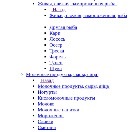
Живая, свежая, замороженная рыба
Назад
Живая, свежая, замороженная рыба
Другая рыба
Карп
Лосось
Осетр
Треска
Форель
Тунец
Щука
Молочные продукты, сыры, яйца
Назад
Молочные продукты, сыры, яйца
Йогурты
Кисломолочные продукты
Молоко
Молочные напитки
Мороженое
Сливки
Сметана