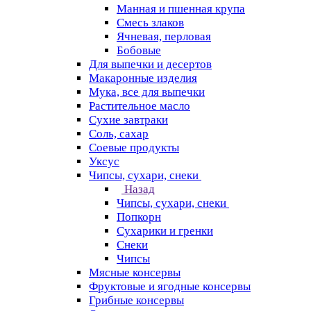
Манная и пшенная крупа
Смесь злаков
Ячневая, перловая
Бобовые
Для выпечки и десертов
Макаронные изделия
Мука, все для выпечки
Растительное масло
Сухие завтраки
Соль, сахар
Соевые продукты
Уксус
Чипсы, сухари, снеки
Назад
Чипсы, сухари, снеки
Попкорн
Сухарики и гренки
Снеки
Чипсы
Мясные консервы
Фруктовые и ягодные консервы
Грибные консервы