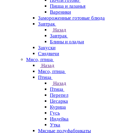
Почти готово
Пицца и лазанья
Вареники
Замороженные готовые блюда
Завтрак
Назад
Завтрак
Блины и оладьи
Закуски
Сэндвичи
Мясо, птица
Назад
Мясо, птица
Птица
Назад
Птица
Перепел
Цесарка
Курица
Гусь
Индейка
Утка
Мясные полуфабрикаты