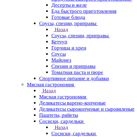
Десерты и желе
Еда быстрого приготовления
Готовые блюда
Соусы, специи, приправы
Назад
Соусы, специи, приправы
Кетчуп
Горчица и хрен
Соусы
Майонез
Специи и приправы
Томатная паста и пюре
Спортивное питание и добавки
Мясная гастрономия
Назад
Мясная гастрономия
Деликатесы варено-копченые
Деликатесы сырокопченые и сыровяленые
Паштеты, рийеты
Сосиски, сардельки
Назад
Сосиски, сардельки