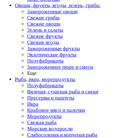
Овощи, фрукты, ягоды, зелень, грибы
Замороженные овощи
Свежие грибы
Свежие овощи
Зелень и салаты
Свежие фрукты
Свежие ягоды
Замороженные фрукты
Экзотические фрукты
Полуфабрикаты
Замороженное пюре и смеси
Еще
Рыба, икра, морепродукты
Полуфабрикаты
Вяленая, сушеная рыба и снеки
Пресервы и паштеты
Икра
Крабовое мясо и палочки
Морепродукты
Свежая рыба
Морские водоросли
Слабосоленая и копченая рыба