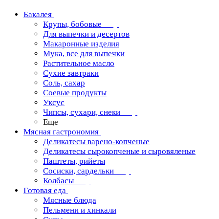
Бакалея
Крупы, бобовые
Для выпечки и десертов
Макаронные изделия
Мука, все для выпечки
Растительное масло
Сухие завтраки
Соль, сахар
Соевые продукты
Уксус
Чипсы, сухари, снеки
Еще
Мясная гастрономия
Деликатесы варено-копченые
Деликатесы сырокопченые и сыровяленые
Паштеты, рийеты
Сосиски, сардельки
Колбасы
Готовая еда
Мясные блюда
Пельмени и хинкали