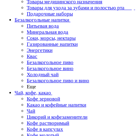
Товары медицинского назначения
Товары для ухода за зубами и полостью рта
Подарочные наборы
Безалкогольные напитки
Питьевая вода
Минеральная вода
Соки, морсы, нектары
Газированные напитки
Энергетики
Квас
Безалкогольное пиво
Безалкогольное вино
Холодный чай
Безалкогольное пиво и вино
Еще
Чай, кофе, какао
Кофе зерновой
Какао и кофейные напитки
Чай
Цикорий и кофезаменители
Кофе растворимый
Кофе в капсулах
Кофе молотый