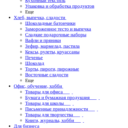
Кухонный текстиль
Упаковка и обработка продуктов
Еще
Хлеб, выпечка, сладости
Шоколадные батончики
Замороженное тесто и выпечка
Сладкие подарочные наборы
Вафли и пряники
Зефир, мармелад, пастила
Кексы, рулеты, круассаны
Печенье
Шоколад
Торты, пироги, пирожные
Восточные сладости
Еще
Офис, обучение, хобби
Товары для офиса
Бумага и бумажная продукция
Товары для школы
Письменные принадлежности
Товары для творчества
Книги, журналы, хобби
Для бизнеса