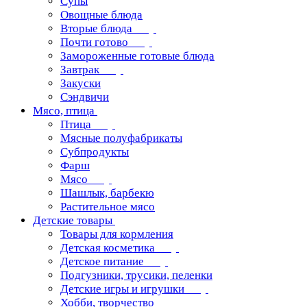
Супы
Овощные блюда
Вторые блюда
Почти готово
Замороженные готовые блюда
Завтрак
Закуски
Сэндвичи
Мясо, птица
Птица
Мясные полуфабрикаты
Субпродукты
Фарш
Мясо
Шашлык, барбекю
Растительное мясо
Детские товары
Товары для кормления
Детская косметика
Детское питание
Подгузники, трусики, пеленки
Детские игры и игрушки
Хобби, творчество