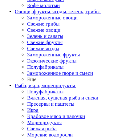
Кофе молотый
Овощи, фрукты, ягоды, зелень, грибы
Замороженные овощи
Свежие грибы
Свежие овощи
Зелень и салаты
Свежие фрукты
Свежие ягоды
Замороженные фрукты
Экзотические фрукты
Полуфабрикаты
Замороженное пюре и смеси
Еще
Рыба, икра, морепродукты
Полуфабрикаты
Вяленая, сушеная рыба и снеки
Пресервы и паштеты
Икра
Крабовое мясо и палочки
Морепродукты
Свежая рыба
Морские водоросли