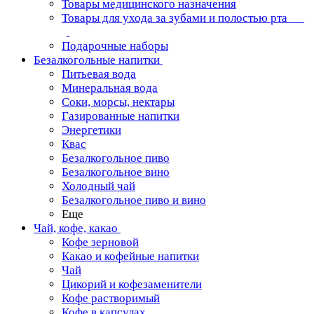
Товары медицинского назначения
Товары для ухода за зубами и полостью рта
Подарочные наборы
Безалкогольные напитки
Питьевая вода
Минеральная вода
Соки, морсы, нектары
Газированные напитки
Энергетики
Квас
Безалкогольное пиво
Безалкогольное вино
Холодный чай
Безалкогольное пиво и вино
Еще
Чай, кофе, какао
Кофе зерновой
Какао и кофейные напитки
Чай
Цикорий и кофезаменители
Кофе растворимый
Кофе в капсулах