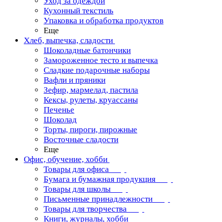
Уход за одеждой
Кухонный текстиль
Упаковка и обработка продуктов
Еще
Хлеб, выпечка, сладости
Шоколадные батончики
Замороженное тесто и выпечка
Сладкие подарочные наборы
Вафли и пряники
Зефир, мармелад, пастила
Кексы, рулеты, круассаны
Печенье
Шоколад
Торты, пироги, пирожные
Восточные сладости
Еще
Офис, обучение, хобби
Товары для офиса
Бумага и бумажная продукция
Товары для школы
Письменные принадлежности
Товары для творчества
Книги, журналы, хобби