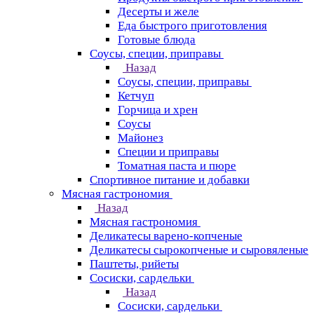
Десерты и желе
Еда быстрого приготовления
Готовые блюда
Соусы, специи, приправы
Назад
Соусы, специи, приправы
Кетчуп
Горчица и хрен
Соусы
Майонез
Специи и приправы
Томатная паста и пюре
Спортивное питание и добавки
Мясная гастрономия
Назад
Мясная гастрономия
Деликатесы варено-копченые
Деликатесы сырокопченые и сыровяленые
Паштеты, рийеты
Сосиски, сардельки
Назад
Сосиски, сардельки