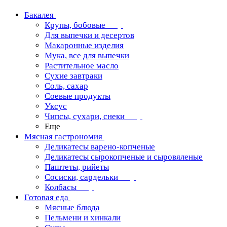
Бакалея
Крупы, бобовые
Для выпечки и десертов
Макаронные изделия
Мука, все для выпечки
Растительное масло
Сухие завтраки
Соль, сахар
Соевые продукты
Уксус
Чипсы, сухари, снеки
Еще
Мясная гастрономия
Деликатесы варено-копченые
Деликатесы сырокопченые и сыровяленые
Паштеты, рийеты
Сосиски, сардельки
Колбасы
Готовая еда
Мясные блюда
Пельмени и хинкали