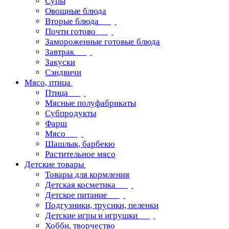
Супы
Овощные блюда
Вторые блюда
Почти готово
Замороженные готовые блюда
Завтрак
Закуски
Сэндвичи
Мясо, птица
Птица
Мясные полуфабрикаты
Субпродукты
Фарш
Мясо
Шашлык, барбекю
Растительное мясо
Детские товары
Товары для кормления
Детская косметика
Детское питание
Подгузники, трусики, пеленки
Детские игры и игрушки
Хобби, творчество