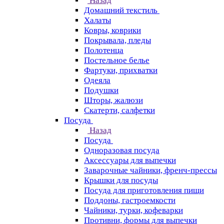
Назад
Домашний текстиль
Халаты
Ковры, коврики
Покрывала, пледы
Полотенца
Постельное белье
Фартуки, прихватки
Одеяла
Подушки
Шторы, жалюзи
Скатерти, салфетки
Посуда
Назад
Посуда
Одноразовая посуда
Аксессуары для выпечки
Заварочные чайники, френч-прессы
Крышки для посуды
Посуда для приготовления пищи
Поддоны, гастроемкости
Чайники, турки, кофеварки
Противни, формы для выпечки