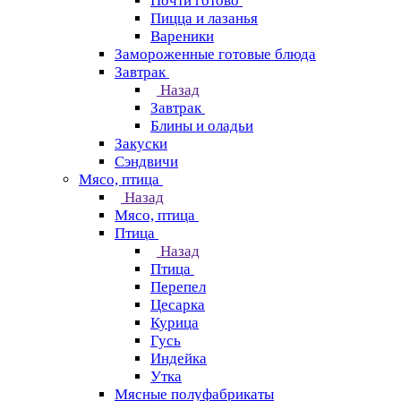
Почти готово
Пицца и лазанья
Вареники
Замороженные готовые блюда
Завтрак
Назад
Завтрак
Блины и оладьи
Закуски
Сэндвичи
Мясо, птица
Назад
Мясо, птица
Птица
Назад
Птица
Перепел
Цесарка
Курица
Гусь
Индейка
Утка
Мясные полуфабрикаты