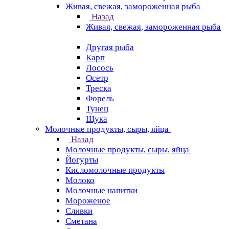
Живая, свежая, замороженная рыба
Назад
Живая, свежая, замороженная рыба
Другая рыба
Карп
Лосось
Осетр
Треска
Форель
Тунец
Щука
Молочные продукты, сыры, яйца
Назад
Молочные продукты, сыры, яйца
Йогурты
Кисломолочные продукты
Молоко
Молочные напитки
Мороженое
Сливки
Сметана