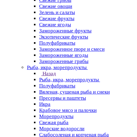
Свежие грибы
Свежие овощи
Зелень и салаты
Свежие фрукты
Свежие ягоды
Замороженные фрукты
Экзотические фрукты
Полуфабрикаты
Замороженное пюре и смеси
Замороженные ягоды
Замороженные грибы
Рыба, икра, морепродукты
Назад
Рыба, икра, морепродукты
Полуфабрикаты
Вяленая, сушеная рыба и снеки
Пресервы и паштеты
Икра
Крабовое мясо и палочки
Морепродукты
Свежая рыба
Морские водоросли
Слабосоленая и копченая рыба