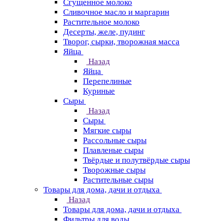
Сгущенное молоко
Сливочное масло и маргарин
Растительное молоко
Десерты, желе, пудинг
Творог, сырки, творожная масса
Яйца
Назад
Яйца
Перепелиные
Куриные
Сыры
Назад
Сыры
Мягкие сыры
Рассольные сыры
Плавленые сыры
Твёрдые и полутвёрдые сыры
Творожные сыры
Растительные сыры
Товары для дома, дачи и отдыха
Назад
Товары для дома, дачи и отдыха
Фильтры для воды