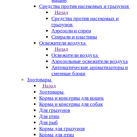
машин
Средства против насекомых и грызунов
Назад
Средства против насекомых и
грызунов
Аэрозоли и спреи
Спирали и пластины
Освежители воздуха
Назад
Освежители воздуха
Аэрозольные освежители воздуха
Автоматические ароматизаторы и
сменные блоки
Зоотовары
Назад
Зоотовары
Корма и консервы для кошек
Корма и консервы для собак
Для грызунов
Для птиц
Для рыб
Корма для грызунов
Корма для птиц