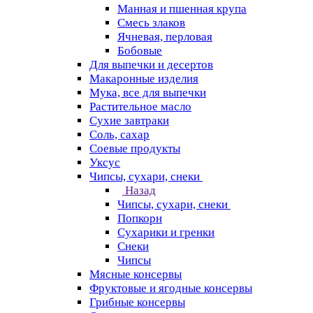
Манная и пшенная крупа
Смесь злаков
Ячневая, перловая
Бобовые
Для выпечки и десертов
Макаронные изделия
Мука, все для выпечки
Растительное масло
Сухие завтраки
Соль, сахар
Соевые продукты
Уксус
Чипсы, сухари, снеки
Назад
Чипсы, сухари, снеки
Попкорн
Сухарики и гренки
Снеки
Чипсы
Мясные консервы
Фруктовые и ягодные консервы
Грибные консервы