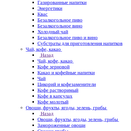
Газированные напитки
Энергетики
Квас
Безалкогольное пиво
Безалкогольное вино
Холодный чай
Безалкогольное пиво и вино
Субстраты для приготовления напитков
Чай, кофе, какао
Назад
Чай, кофе, какао
Кофе зерновой
Какао и кофейные напитки
Чай
Цикорий и кофезаменители
Кофе растворимый
Кофе в капсулах
Кофе молотый
Овощи, фрукты, ягоды, зелень, грибы
Назад
Овощи, фрукты, ягоды, зелень, грибы
Замороженные овощи