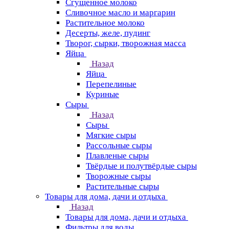
Сгущенное молоко
Сливочное масло и маргарин
Растительное молоко
Десерты, желе, пудинг
Творог, сырки, творожная масса
Яйца
Назад
Яйца
Перепелиные
Куриные
Сыры
Назад
Сыры
Мягкие сыры
Рассольные сыры
Плавленые сыры
Твёрдые и полутвёрдые сыры
Творожные сыры
Растительные сыры
Товары для дома, дачи и отдыха
Назад
Товары для дома, дачи и отдыха
Фильтры для воды