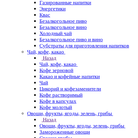
Газированные напитки
Энергетики
Квас
Безалкогольное пиво
Безалкогольное вино
Холодный чай
Безалкогольное пиво и вино
Субстраты для приготовления напитков
Чай, кофе, какао
Назад
Чай, кофе, какао
Кофе зерновой
Какао и кофейные напитки
Чай
Цикорий и кофезаменители
Кофе растворимый
Кофе в капсулах
Кофе молотый
Овощи, фрукты, ягоды, зелень, грибы
Назад
Овощи, фрукты, ягоды, зелень, грибы
Замороженные овощи