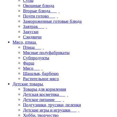
Супы
Овощные блюда
Вторые блюда
Почти готово
Замороженные готовые блюда
Завтрак
Закуски
Сэндвичи
Мясо, птица
Птица
Мясные полуфабрикаты
Субпродукты
Фарш
Мясо
Шашлык, барбекю
Растительное мясо
Детские товары
Товары для кормления
Детская косметика
Детское питание
Подгузники, трусики, пеленки
Детские игры и игрушки
Хобби, творчество