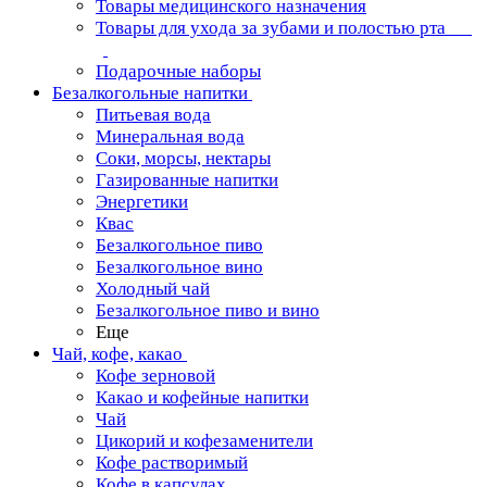
Товары медицинского назначения
Товары для ухода за зубами и полостью рта
Подарочные наборы
Безалкогольные напитки
Питьевая вода
Минеральная вода
Соки, морсы, нектары
Газированные напитки
Энергетики
Квас
Безалкогольное пиво
Безалкогольное вино
Холодный чай
Безалкогольное пиво и вино
Еще
Чай, кофе, какао
Кофе зерновой
Какао и кофейные напитки
Чай
Цикорий и кофезаменители
Кофе растворимый
Кофе в капсулах