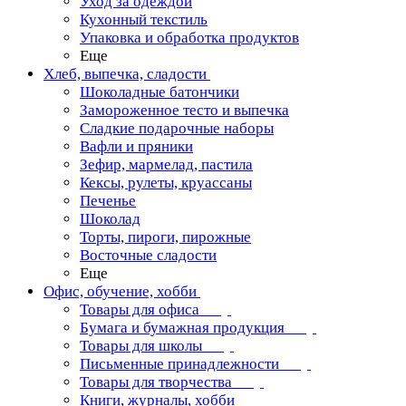
Уход за одеждой
Кухонный текстиль
Упаковка и обработка продуктов
Еще
Хлеб, выпечка, сладости
Шоколадные батончики
Замороженное тесто и выпечка
Сладкие подарочные наборы
Вафли и пряники
Зефир, мармелад, пастила
Кексы, рулеты, круассаны
Печенье
Шоколад
Торты, пироги, пирожные
Восточные сладости
Еще
Офис, обучение, хобби
Товары для офиса
Бумага и бумажная продукция
Товары для школы
Письменные принадлежности
Товары для творчества
Книги, журналы, хобби