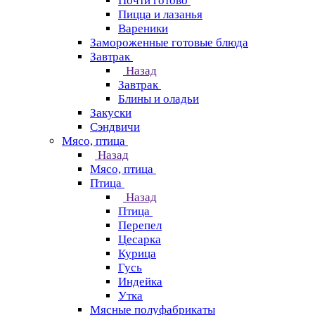
Почти готово
Пицца и лазанья
Вареники
Замороженные готовые блюда
Завтрак
Назад
Завтрак
Блины и оладьи
Закуски
Сэндвичи
Мясо, птица
Назад
Мясо, птица
Птица
Назад
Птица
Перепел
Цесарка
Курица
Гусь
Индейка
Утка
Мясные полуфабрикаты