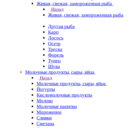
Живая, свежая, замороженная рыба
Назад
Живая, свежая, замороженная рыба
Другая рыба
Карп
Лосось
Осетр
Треска
Форель
Тунец
Щука
Молочные продукты, сыры, яйца
Назад
Молочные продукты, сыры, яйца
Йогурты
Кисломолочные продукты
Молоко
Молочные напитки
Мороженое
Сливки
Сметана