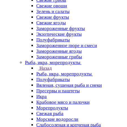
Свежие грибы
Свежие овощи
Зелень и салаты
Свежие фрукты
Свежие ягоды
Замороженные фрукты
Экзотические фрукты
Полуфабрикаты
Замороженное пюре и смеси
Замороженные ягоды
Замороженные грибы
Рыба, икра, морепродукты
Назад
Рыба, икра, морепродукты
Полуфабрикаты
Вяленая, сушеная рыба и снеки
Пресервы и паштеты
Икра
Крабовое мясо и палочки
Морепродукты
Свежая рыба
Морские водоросли
Слабосоленая и копченая рыба