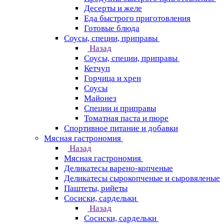
Десерты и желе
Еда быстрого приготовления
Готовые блюда
Соусы, специи, приправы
Назад
Соусы, специи, приправы
Кетчуп
Горчица и хрен
Соусы
Майонез
Специи и приправы
Томатная паста и пюре
Спортивное питание и добавки
Мясная гастрономия
Назад
Мясная гастрономия
Деликатесы варено-копченые
Деликатесы сырокопченые и сыровяленые
Паштеты, рийеты
Сосиски, сардельки
Назад
Сосиски, сардельки