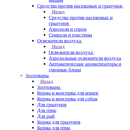
машин
Средства против насекомых и грызунов
Назад
Средства против насекомых и
грызунов
Аэрозоли и спреи
Спирали и пластины
Освежители воздуха
Назад
Освежители воздуха
Аэрозольные освежители воздуха
Автоматические ароматизаторы и
сменные блоки
Зоотовары
Назад
Зоотовары
Корма и консервы для кошек
Корма и консервы для собак
Для грызунов
Для птиц
Для рыб
Корма для грызунов
Корма для птиц