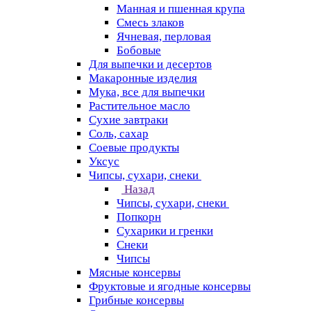
Манная и пшенная крупа
Смесь злаков
Ячневая, перловая
Бобовые
Для выпечки и десертов
Макаронные изделия
Мука, все для выпечки
Растительное масло
Сухие завтраки
Соль, сахар
Соевые продукты
Уксус
Чипсы, сухари, снеки
Назад
Чипсы, сухари, снеки
Попкорн
Сухарики и гренки
Снеки
Чипсы
Мясные консервы
Фруктовые и ягодные консервы
Грибные консервы