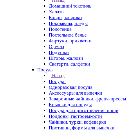
Назад
Домашний текстиль
Халаты
Ковры, коврики
Покрывала, пледы
Полотенца
Постельное белье
Фартуки, прихватки
Одеяла
Подушки
Шторы, жалюзи
Скатерти, салфетки
Посуда
Назад
Посуда
Одноразовая посуда
Аксессуары для выпечки
Заварочные чайники, френч-прессы
Крышки для посуды
Посуда для приготовления пищи
Поддоны, гастроемкости
Чайники, турки, кофеварки
Противни, формы для выпечки