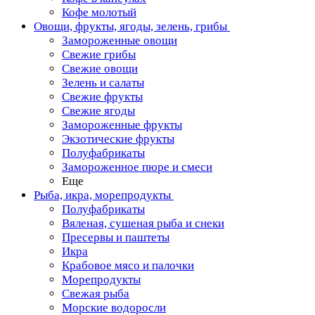
Кофе молотый
Овощи, фрукты, ягоды, зелень, грибы
Замороженные овощи
Свежие грибы
Свежие овощи
Зелень и салаты
Свежие фрукты
Свежие ягоды
Замороженные фрукты
Экзотические фрукты
Полуфабрикаты
Замороженное пюре и смеси
Еще
Рыба, икра, морепродукты
Полуфабрикаты
Вяленая, сушеная рыба и снеки
Пресервы и паштеты
Икра
Крабовое мясо и палочки
Морепродукты
Свежая рыба
Морские водоросли