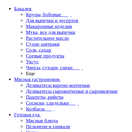
Бакалея
Крупы, бобовые
Для выпечки и десертов
Макаронные изделия
Мука, все для выпечки
Растительное масло
Сухие завтраки
Соль, сахар
Соевые продукты
Уксус
Чипсы, сухари, снеки
Еще
Мясная гастрономия
Деликатесы варено-копченые
Деликатесы сырокопченые и сыровяленые
Паштеты, рийеты
Сосиски, сардельки
Колбасы
Готовая еда
Мясные блюда
Пельмени и хинкали