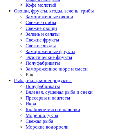
Кофе молотый
Овощи, фрукты, ягоды, зелень, грибы
Замороженные овощи
Свежие грибы
Свежие овощи
Зелень и салаты
Свежие фрукты
Свежие ягоды
Замороженные фрукты
Экзотические фрукты
Полуфабрикаты
Замороженное пюре и смеси
Еще
Рыба, икра, морепродукты
Полуфабрикаты
Вяленая, сушеная рыба и снеки
Пресервы и паштеты
Икра
Крабовое мясо и палочки
Морепродукты
Свежая рыба
Морские водоросли