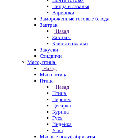
Почти готово
Пицца и лазанья
Вареники
Замороженные готовые блюда
Завтрак
Назад
Завтрак
Блины и оладьи
Закуски
Сэндвичи
Мясо, птица
Назад
Мясо, птица
Птица
Назад
Птица
Перепел
Цесарка
Курица
Гусь
Индейка
Утка
Мясные полуфабрикаты