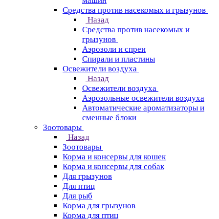
машин
Средства против насекомых и грызунов
Назад
Средства против насекомых и
грызунов
Аэрозоли и спреи
Спирали и пластины
Освежители воздуха
Назад
Освежители воздуха
Аэрозольные освежители воздуха
Автоматические ароматизаторы и
сменные блоки
Зоотовары
Назад
Зоотовары
Корма и консервы для кошек
Корма и консервы для собак
Для грызунов
Для птиц
Для рыб
Корма для грызунов
Корма для птиц