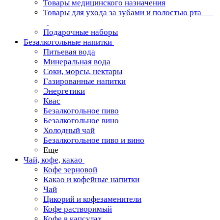
Товары медицинского назначения
Товары для ухода за зубами и полостью рта
Подарочные наборы
Безалкогольные напитки
Питьевая вода
Минеральная вода
Соки, морсы, нектары
Газированные напитки
Энергетики
Квас
Безалкогольное пиво
Безалкогольное вино
Холодный чай
Безалкогольное пиво и вино
Еще
Чай, кофе, какао
Кофе зерновой
Какао и кофейные напитки
Чай
Цикорий и кофезаменители
Кофе растворимый
Кофе в капсулах