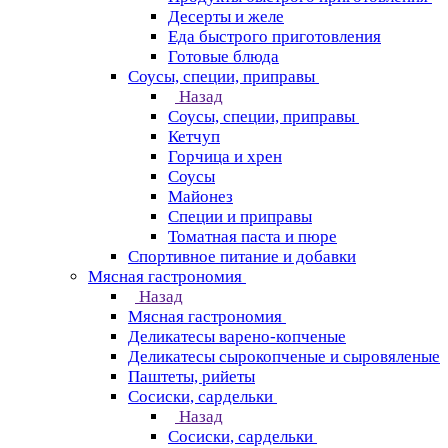
Десерты и желе
Еда быстрого приготовления
Готовые блюда
Соусы, специи, приправы
Назад
Соусы, специи, приправы
Кетчуп
Горчица и хрен
Соусы
Майонез
Специи и приправы
Томатная паста и пюре
Спортивное питание и добавки
Мясная гастрономия
Назад
Мясная гастрономия
Деликатесы варено-копченые
Деликатесы сырокопченые и сыровяленые
Паштеты, рийеты
Сосиски, сардельки
Назад
Сосиски, сардельки