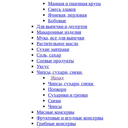
Манная и пшенная крупа
Смесь злаков
Ячневая, перловая
Бобовые
Для выпечки и десертов
Макаронные изделия
Мука, все для выпечки
Растительное масло
Сухие завтраки
Соль, сахар
Соевые продукты
Уксус
Чипсы, сухари, снеки
Назад
Чипсы, сухари, снеки
Попкорн
Сухарики и гренки
Снеки
Чипсы
Мясные консервы
Фруктовые и ягодные консервы
Грибные консервы