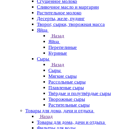
Сгущенное молоко
Сливочное масло и маргарин
Растительное молоко
Десерты, желе, пудинг
Творог, сырки, творожная масса
Яйца
Назад
Яйца
Перепелиные
Куриные
Сыры
Назад
Сыры
Мягкие сыры
Рассольные сыры
Плавленые сыры
Твёрдые и полутвёрдые сыры
Творожные сыры
Растительные сыры
Товары для дома, дачи и отдыха
Назад
Товары для дома, дачи и отдыха
Фильтры для воды