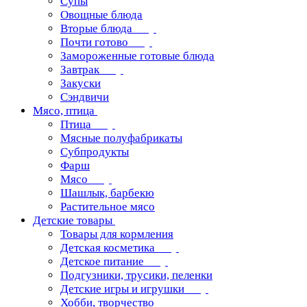
Супы
Овощные блюда
Вторые блюда
Почти готово
Замороженные готовые блюда
Завтрак
Закуски
Сэндвичи
Мясо, птица
Птица
Мясные полуфабрикаты
Субпродукты
Фарш
Мясо
Шашлык, барбекю
Растительное мясо
Детские товары
Товары для кормления
Детская косметика
Детское питание
Подгузники, трусики, пеленки
Детские игры и игрушки
Хобби, творчество