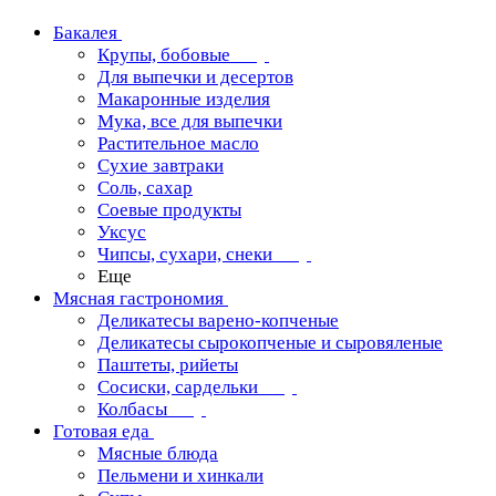
Бакалея
Крупы, бобовые
Для выпечки и десертов
Макаронные изделия
Мука, все для выпечки
Растительное масло
Сухие завтраки
Соль, сахар
Соевые продукты
Уксус
Чипсы, сухари, снеки
Еще
Мясная гастрономия
Деликатесы варено-копченые
Деликатесы сырокопченые и сыровяленые
Паштеты, рийеты
Сосиски, сардельки
Колбасы
Готовая еда
Мясные блюда
Пельмени и хинкали