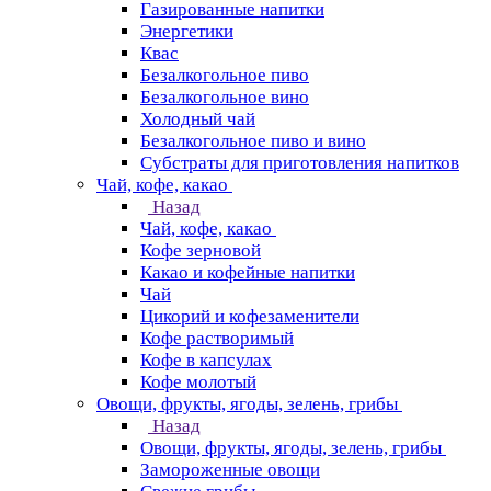
Газированные напитки
Энергетики
Квас
Безалкогольное пиво
Безалкогольное вино
Холодный чай
Безалкогольное пиво и вино
Субстраты для приготовления напитков
Чай, кофе, какао
Назад
Чай, кофе, какао
Кофе зерновой
Какао и кофейные напитки
Чай
Цикорий и кофезаменители
Кофе растворимый
Кофе в капсулах
Кофе молотый
Овощи, фрукты, ягоды, зелень, грибы
Назад
Овощи, фрукты, ягоды, зелень, грибы
Замороженные овощи