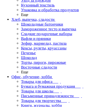
Уход за одеждой
Кухонный текстиль
Упаковка и обработка продуктов
Еще
Хлеб, выпечка, сладости
Шоколадные батончики
Замороженное тесто и выпечка
Сладкие подарочные наборы
Вафли и пряники
Зефир, мармелад, пастила
Кексы, рулеты, круассаны
Печенье
Шоколад
Торты, пироги, пирожные
Восточные сладости
Еще
Офис, обучение, хобби
Товары для офиса
Бумага и бумажная продукция
Товары для школы
Письменные принадлежности
Товары для творчества
Книги, журналы, хобби