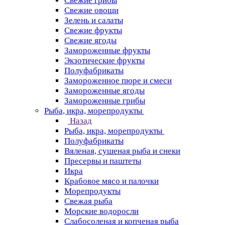
Свежие грибы
Свежие овощи
Зелень и салаты
Свежие фрукты
Свежие ягоды
Замороженные фрукты
Экзотические фрукты
Полуфабрикаты
Замороженное пюре и смеси
Замороженные ягоды
Замороженные грибы
Рыба, икра, морепродукты
Назад
Рыба, икра, морепродукты
Полуфабрикаты
Вяленая, сушеная рыба и снеки
Пресервы и паштеты
Икра
Крабовое мясо и палочки
Морепродукты
Свежая рыба
Морские водоросли
Слабосоленая и копченая рыба