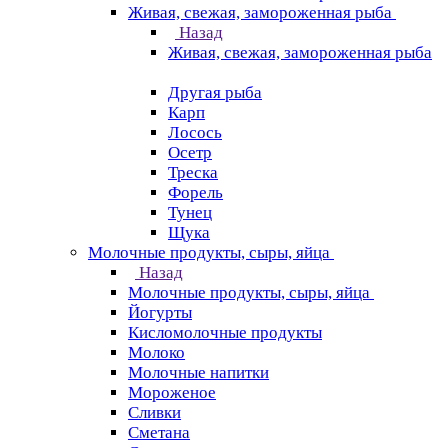
Живая, свежая, замороженная рыба
Назад
Живая, свежая, замороженная рыба
Другая рыба
Карп
Лосось
Осетр
Треска
Форель
Тунец
Щука
Молочные продукты, сыры, яйца
Назад
Молочные продукты, сыры, яйца
Йогурты
Кисломолочные продукты
Молоко
Молочные напитки
Мороженое
Сливки
Сметана