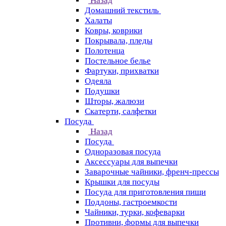
Назад
Домашний текстиль
Халаты
Ковры, коврики
Покрывала, пледы
Полотенца
Постельное белье
Фартуки, прихватки
Одеяла
Подушки
Шторы, жалюзи
Скатерти, салфетки
Посуда
Назад
Посуда
Одноразовая посуда
Аксессуары для выпечки
Заварочные чайники, френч-прессы
Крышки для посуды
Посуда для приготовления пищи
Поддоны, гастроемкости
Чайники, турки, кофеварки
Противни, формы для выпечки