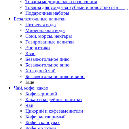
Товары медицинского назначения
Товары для ухода за зубами и полостью рта
Подарочные наборы
Безалкогольные напитки
Питьевая вода
Минеральная вода
Соки, морсы, нектары
Газированные напитки
Энергетики
Квас
Безалкогольное пиво
Безалкогольное вино
Холодный чай
Безалкогольное пиво и вино
Еще
Чай, кофе, какао
Кофе зерновой
Какао и кофейные напитки
Чай
Цикорий и кофезаменители
Кофе растворимый
Кофе в капсулах
Кофе молотый