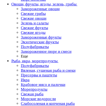
Овощи, фрукты, ягоды, зелень, грибы
Замороженные овощи
Свежие грибы
Свежие овощи
Зелень и салаты
Свежие фрукты
Свежие ягоды
Замороженные фрукты
Экзотические фрукты
Полуфабрикаты
Замороженное пюре и смеси
Еще
Рыба, икра, морепродукты
Полуфабрикаты
Вяленая, сушеная рыба и снеки
Пресервы и паштеты
Икра
Крабовое мясо и палочки
Морепродукты
Свежая рыба
Морские водоросли
Слабосоленая и копченая рыба