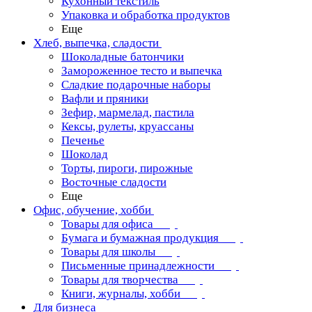
Кухонный текстиль
Упаковка и обработка продуктов
Еще
Хлеб, выпечка, сладости
Шоколадные батончики
Замороженное тесто и выпечка
Сладкие подарочные наборы
Вафли и пряники
Зефир, мармелад, пастила
Кексы, рулеты, круассаны
Печенье
Шоколад
Торты, пироги, пирожные
Восточные сладости
Еще
Офис, обучение, хобби
Товары для офиса
Бумага и бумажная продукция
Товары для школы
Письменные принадлежности
Товары для творчества
Книги, журналы, хобби
Для бизнеса