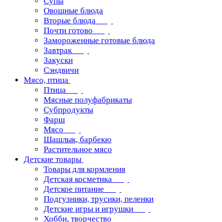
Супы
Овощные блюда
Вторые блюда
Почти готово
Замороженные готовые блюда
Завтрак
Закуски
Сэндвичи
Мясо, птица
Птица
Мясные полуфабрикаты
Субпродукты
Фарш
Мясо
Шашлык, барбекю
Растительное мясо
Детские товары
Товары для кормления
Детская косметика
Детское питание
Подгузники, трусики, пеленки
Детские игры и игрушки
Хобби, творчество