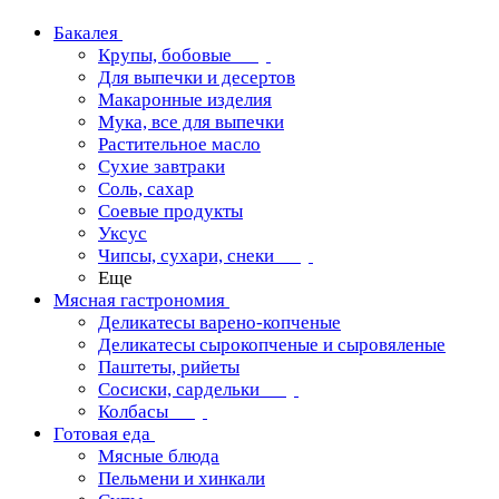
Бакалея
Крупы, бобовые
Для выпечки и десертов
Макаронные изделия
Мука, все для выпечки
Растительное масло
Сухие завтраки
Соль, сахар
Соевые продукты
Уксус
Чипсы, сухари, снеки
Еще
Мясная гастрономия
Деликатесы варено-копченые
Деликатесы сырокопченые и сыровяленые
Паштеты, рийеты
Сосиски, сардельки
Колбасы
Готовая еда
Мясные блюда
Пельмени и хинкали