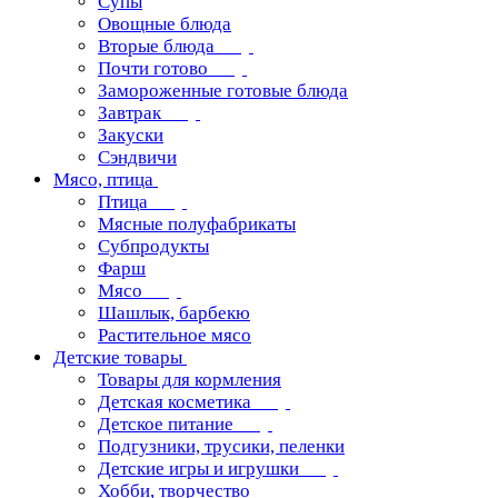
Супы
Овощные блюда
Вторые блюда
Почти готово
Замороженные готовые блюда
Завтрак
Закуски
Сэндвичи
Мясо, птица
Птица
Мясные полуфабрикаты
Субпродукты
Фарш
Мясо
Шашлык, барбекю
Растительное мясо
Детские товары
Товары для кормления
Детская косметика
Детское питание
Подгузники, трусики, пеленки
Детские игры и игрушки
Хобби, творчество