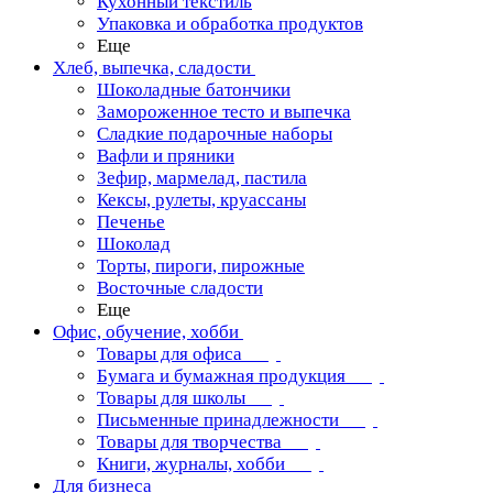
Кухонный текстиль
Упаковка и обработка продуктов
Еще
Хлеб, выпечка, сладости
Шоколадные батончики
Замороженное тесто и выпечка
Сладкие подарочные наборы
Вафли и пряники
Зефир, мармелад, пастила
Кексы, рулеты, круассаны
Печенье
Шоколад
Торты, пироги, пирожные
Восточные сладости
Еще
Офис, обучение, хобби
Товары для офиса
Бумага и бумажная продукция
Товары для школы
Письменные принадлежности
Товары для творчества
Книги, журналы, хобби
Для бизнеса