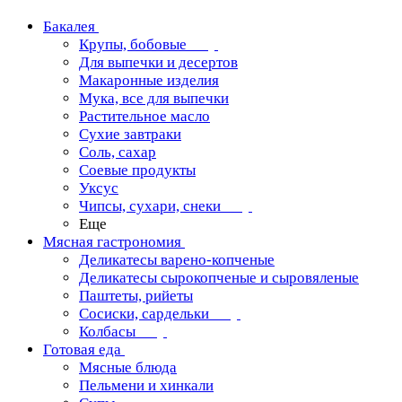
Бакалея
Крупы, бобовые
Для выпечки и десертов
Макаронные изделия
Мука, все для выпечки
Растительное масло
Сухие завтраки
Соль, сахар
Соевые продукты
Уксус
Чипсы, сухари, снеки
Еще
Мясная гастрономия
Деликатесы варено-копченые
Деликатесы сырокопченые и сыровяленые
Паштеты, рийеты
Сосиски, сардельки
Колбасы
Готовая еда
Мясные блюда
Пельмени и хинкали