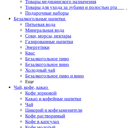
Товары медицинского назначения
Товары для ухода за зубами и полостью рта
Подарочные наборы
Безалкогольные напитки
Питьевая вода
Минеральная вода
Соки, морсы, нектары
Газированные напитки
Энергетики
Квас
Безалкогольное пиво
Безалкогольное вино
Холодный чай
Безалкогольное пиво и вино
Еще
Чай, кофе, какао
Кофе зерновой
Какао и кофейные напитки
Чай
Цикорий и кофезаменители
Кофе растворимый
Кофе в капсулах
Кофе молотый