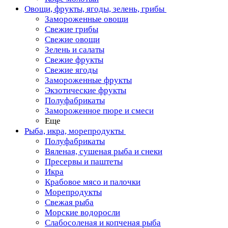
Овощи, фрукты, ягоды, зелень, грибы
Замороженные овощи
Свежие грибы
Свежие овощи
Зелень и салаты
Свежие фрукты
Свежие ягоды
Замороженные фрукты
Экзотические фрукты
Полуфабрикаты
Замороженное пюре и смеси
Еще
Рыба, икра, морепродукты
Полуфабрикаты
Вяленая, сушеная рыба и снеки
Пресервы и паштеты
Икра
Крабовое мясо и палочки
Морепродукты
Свежая рыба
Морские водоросли
Слабосоленая и копченая рыба