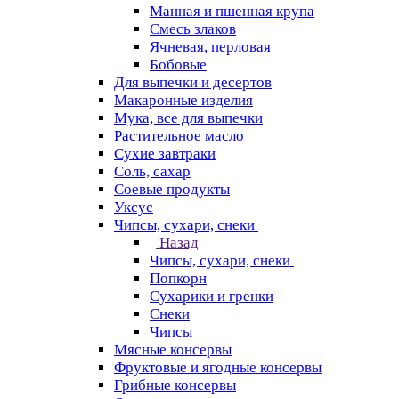
Манная и пшенная крупа
Смесь злаков
Ячневая, перловая
Бобовые
Для выпечки и десертов
Макаронные изделия
Мука, все для выпечки
Растительное масло
Сухие завтраки
Соль, сахар
Соевые продукты
Уксус
Чипсы, сухари, снеки
Назад
Чипсы, сухари, снеки
Попкорн
Сухарики и гренки
Снеки
Чипсы
Мясные консервы
Фруктовые и ягодные консервы
Грибные консервы