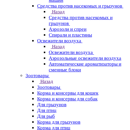
машин
Средства против насекомых и грызунов
Назад
Средства против насекомых и
грызунов
Аэрозоли и спреи
Спирали и пластины
Освежители воздуха
Назад
Освежители воздуха
Аэрозольные освежители воздуха
Автоматические ароматизаторы и
сменные блоки
Зоотовары
Назад
Зоотовары
Корма и консервы для кошек
Корма и консервы для собак
Для грызунов
Для птиц
Для рыб
Корма для грызунов
Корма для птиц