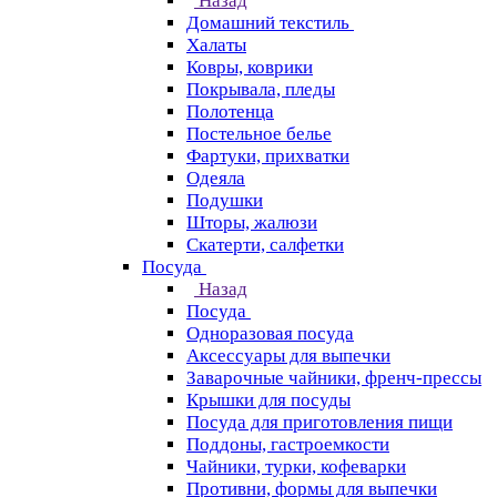
Назад
Домашний текстиль
Халаты
Ковры, коврики
Покрывала, пледы
Полотенца
Постельное белье
Фартуки, прихватки
Одеяла
Подушки
Шторы, жалюзи
Скатерти, салфетки
Посуда
Назад
Посуда
Одноразовая посуда
Аксессуары для выпечки
Заварочные чайники, френч-прессы
Крышки для посуды
Посуда для приготовления пищи
Поддоны, гастроемкости
Чайники, турки, кофеварки
Противни, формы для выпечки