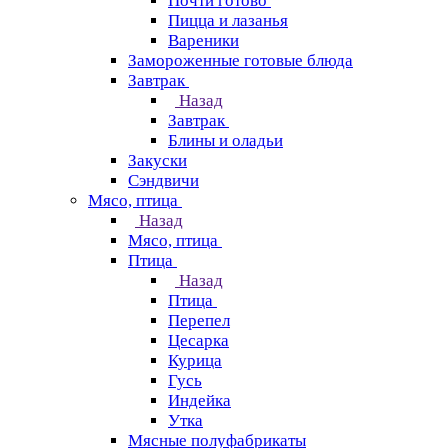
Почти готово
Пицца и лазанья
Вареники
Замороженные готовые блюда
Завтрак
Назад
Завтрак
Блины и оладьи
Закуски
Сэндвичи
Мясо, птица
Назад
Мясо, птица
Птица
Назад
Птица
Перепел
Цесарка
Курица
Гусь
Индейка
Утка
Мясные полуфабрикаты