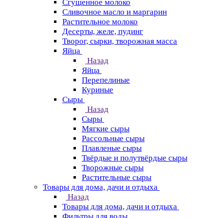
Сгущенное молоко
Сливочное масло и маргарин
Растительное молоко
Десерты, желе, пудинг
Творог, сырки, творожная масса
Яйца
Назад
Яйца
Перепелиные
Куриные
Сыры
Назад
Сыры
Мягкие сыры
Рассольные сыры
Плавленые сыры
Твёрдые и полутвёрдые сыры
Творожные сыры
Растительные сыры
Товары для дома, дачи и отдыха
Назад
Товары для дома, дачи и отдыха
Фильтры для воды