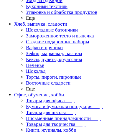
Уход за одеждой
Кухонный текстиль
Упаковка и обработка продуктов
Еще
Хлеб, выпечка, сладости
Шоколадные батончики
Замороженное тесто и выпечка
Сладкие подарочные наборы
Вафли и пряники
Зефир, мармелад, пастила
Кексы, рулеты, круассаны
Печенье
Шоколад
Торты, пироги, пирожные
Восточные сладости
Еще
Офис, обучение, хобби
Товары для офиса
Бумага и бумажная продукция
Товары для школы
Письменные принадлежности
Товары для творчества
Книги, журналы, хобби