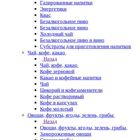
Газированные напитки
Энергетики
Квас
Безалкогольное пиво
Безалкогольное вино
Холодный чай
Безалкогольное пиво и вино
Субстраты для приготовления напитков
Чай, кофе, какао
Назад
Чай, кофе, какао
Кофе зерновой
Какао и кофейные напитки
Чай
Цикорий и кофезаменители
Кофе растворимый
Кофе в капсулах
Кофе молотый
Овощи, фрукты, ягоды, зелень, грибы
Назад
Овощи, фрукты, ягоды, зелень, грибы
Замороженные овощи