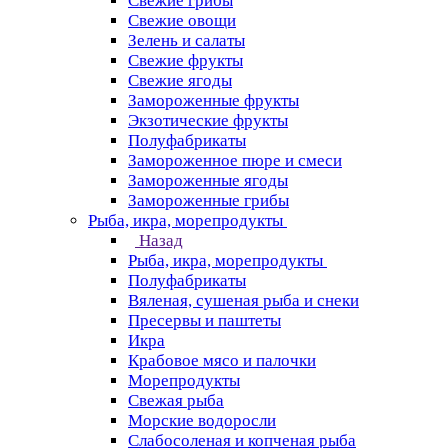
Свежие грибы
Свежие овощи
Зелень и салаты
Свежие фрукты
Свежие ягоды
Замороженные фрукты
Экзотические фрукты
Полуфабрикаты
Замороженное пюре и смеси
Замороженные ягоды
Замороженные грибы
Рыба, икра, морепродукты
Назад
Рыба, икра, морепродукты
Полуфабрикаты
Вяленая, сушеная рыба и снеки
Пресервы и паштеты
Икра
Крабовое мясо и палочки
Морепродукты
Свежая рыба
Морские водоросли
Слабосоленая и копченая рыба