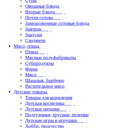
Супы
Овощные блюда
Вторые блюда
Почти готово
Замороженные готовые блюда
Завтрак
Закуски
Сэндвичи
Мясо, птица
Птица
Мясные полуфабрикаты
Субпродукты
Фарш
Мясо
Шашлык, барбекю
Растительное мясо
Детские товары
Товары для кормления
Детская косметика
Детское питание
Подгузники, трусики, пеленки
Детские игры и игрушки
Хобби, творчество