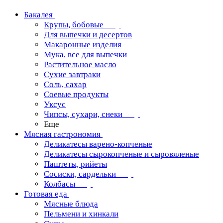
Бакалея
Крупы, бобовые
Для выпечки и десертов
Макаронные изделия
Мука, все для выпечки
Растительное масло
Сухие завтраки
Соль, сахар
Соевые продукты
Уксус
Чипсы, сухари, снеки
Еще
Мясная гастрономия
Деликатесы варено-копченые
Деликатесы сырокопченые и сыровяленые
Паштеты, рийеты
Сосиски, сардельки
Колбасы
Готовая еда
Мясные блюда
Пельмени и хинкали