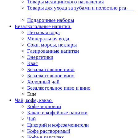
Товары медицинского назначения
Товары для ухода за зубами и полостью рта
Подарочные наборы
Безалкогольные напитки
Питьевая вода
Минеральная вода
Соки, морсы, нектары
Газированные напитки
Энергетики
Квас
Безалкогольное пиво
Безалкогольное вино
Холодный чай
Безалкогольное пиво и вино
Еще
Чай, кофе, какао
Кофе зерновой
Какао и кофейные напитки
Чай
Цикорий и кофезаменители
Кофе растворимый
Кофе в капсулах