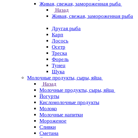
Живая, свежая, замороженная рыба
Назад
Живая, свежая, замороженная рыба
Другая рыба
Карп
Лосось
Осетр
Треска
Форель
Тунец
Щука
Молочные продукты, сыры, яйца
Назад
Молочные продукты, сыры, яйца
Йогурты
Кисломолочные продукты
Молоко
Молочные напитки
Мороженое
Сливки
Сметана