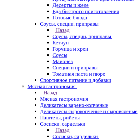
Десерты и желе
Еда быстрого приготовления
Готовые блюда
Соусы, специи, приправы
Назад
Соусы, специи, приправы
Кетчуп
Горчица и хрен
Соусы
Майонез
Специи и приправы
Томатная паста и пюре
Спортивное питание и добавки
Мясная гастрономия
Назад
Мясная гастрономия
Деликатесы варено-копченые
Деликатесы сырокопченые и сыровяленые
Паштеты, рийеты
Сосиски, сардельки
Назад
Сосиски, сардельки