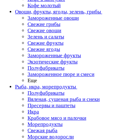
Кофе молотый
Овощи, фрукты, ягоды, зелень, грибы
Замороженные овощи
Свежие грибы
Свежие овощи
Зелень и салаты
Свежие фрукты
Свежие ягоды
Замороженные фрукты
Экзотические фрукты
Полуфабрикаты
Замороженное пюре и смеси
Еще
Рыба, икра, морепродукты
Полуфабрикаты
Вяленая, сушеная рыба и снеки
Пресервы и паштеты
Икра
Крабовое мясо и палочки
Морепродукты
Свежая рыба
Морские водоросли