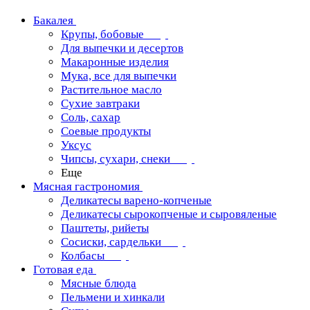
Бакалея
Крупы, бобовые
Для выпечки и десертов
Макаронные изделия
Мука, все для выпечки
Растительное масло
Сухие завтраки
Соль, сахар
Соевые продукты
Уксус
Чипсы, сухари, снеки
Еще
Мясная гастрономия
Деликатесы варено-копченые
Деликатесы сырокопченые и сыровяленые
Паштеты, рийеты
Сосиски, сардельки
Колбасы
Готовая еда
Мясные блюда
Пельмени и хинкали