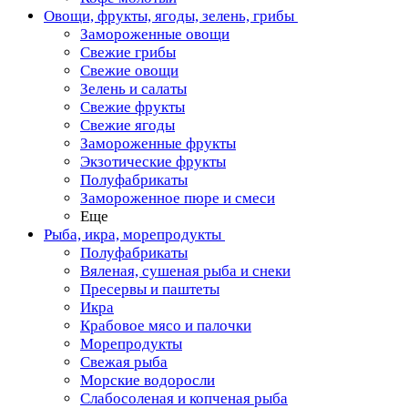
Овощи, фрукты, ягоды, зелень, грибы
Замороженные овощи
Свежие грибы
Свежие овощи
Зелень и салаты
Свежие фрукты
Свежие ягоды
Замороженные фрукты
Экзотические фрукты
Полуфабрикаты
Замороженное пюре и смеси
Еще
Рыба, икра, морепродукты
Полуфабрикаты
Вяленая, сушеная рыба и снеки
Пресервы и паштеты
Икра
Крабовое мясо и палочки
Морепродукты
Свежая рыба
Морские водоросли
Слабосоленая и копченая рыба