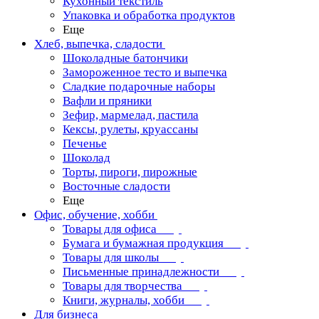
Кухонный текстиль
Упаковка и обработка продуктов
Еще
Хлеб, выпечка, сладости
Шоколадные батончики
Замороженное тесто и выпечка
Сладкие подарочные наборы
Вафли и пряники
Зефир, мармелад, пастила
Кексы, рулеты, круассаны
Печенье
Шоколад
Торты, пироги, пирожные
Восточные сладости
Еще
Офис, обучение, хобби
Товары для офиса
Бумага и бумажная продукция
Товары для школы
Письменные принадлежности
Товары для творчества
Книги, журналы, хобби
Для бизнеса