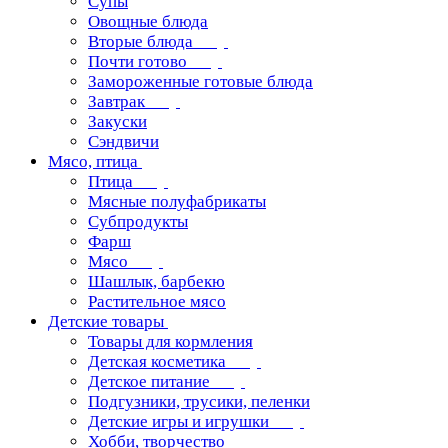
Супы
Овощные блюда
Вторые блюда
Почти готово
Замороженные готовые блюда
Завтрак
Закуски
Сэндвичи
Мясо, птица
Птица
Мясные полуфабрикаты
Субпродукты
Фарш
Мясо
Шашлык, барбекю
Растительное мясо
Детские товары
Товары для кормления
Детская косметика
Детское питание
Подгузники, трусики, пеленки
Детские игры и игрушки
Хобби, творчество