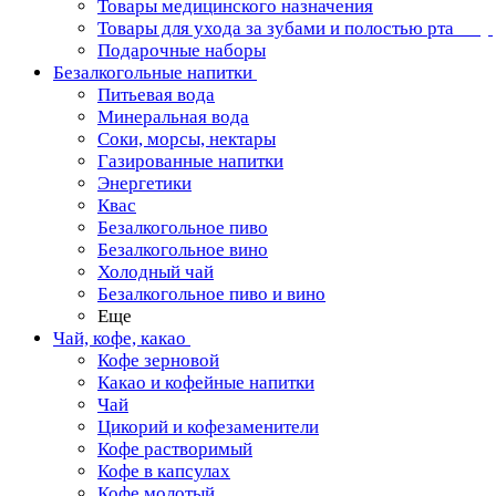
Товары медицинского назначения
Товары для ухода за зубами и полостью рта
Подарочные наборы
Безалкогольные напитки
Питьевая вода
Минеральная вода
Соки, морсы, нектары
Газированные напитки
Энергетики
Квас
Безалкогольное пиво
Безалкогольное вино
Холодный чай
Безалкогольное пиво и вино
Еще
Чай, кофе, какао
Кофе зерновой
Какао и кофейные напитки
Чай
Цикорий и кофезаменители
Кофе растворимый
Кофе в капсулах
Кофе молотый