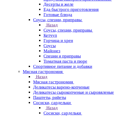
Десерты и желе
Еда быстрого приготовления
Готовые блюда
Соусы, специи, приправы
Назад
Соусы, специи, приправы
Кетчуп
Горчица и хрен
Соусы
Майонез
Специи и приправы
Томатная паста и пюре
Спортивное питание и добавки
Мясная гастрономия
Назад
Мясная гастрономия
Деликатесы варено-копченые
Деликатесы сырокопченые и сыровяленые
Паштеты, рийеты
Сосиски, сардельки
Назад
Сосиски, сардельки