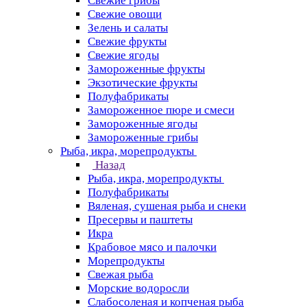
Свежие грибы
Свежие овощи
Зелень и салаты
Свежие фрукты
Свежие ягоды
Замороженные фрукты
Экзотические фрукты
Полуфабрикаты
Замороженное пюре и смеси
Замороженные ягоды
Замороженные грибы
Рыба, икра, морепродукты
Назад
Рыба, икра, морепродукты
Полуфабрикаты
Вяленая, сушеная рыба и снеки
Пресервы и паштеты
Икра
Крабовое мясо и палочки
Морепродукты
Свежая рыба
Морские водоросли
Слабосоленая и копченая рыба