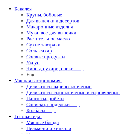
Бакалея
Крупы, бобовые
Для выпечки и десертов
Макаронные изделия
Мука, все для выпечки
Растительное масло
Сухие завтраки
Соль, сахар
Соевые продукты
Уксус
Чипсы, сухари, снеки
Еще
Мясная гастрономия
Деликатесы варено-копченые
Деликатесы сырокопченые и сыровяленые
Паштеты, рийеты
Сосиски, сардельки
Колбасы
Готовая еда
Мясные блюда
Пельмени и хинкали