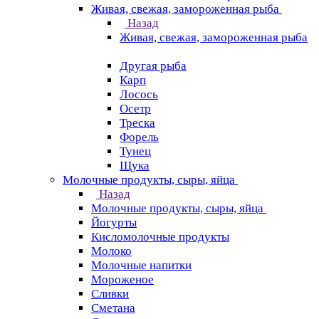
Живая, свежая, замороженная рыба
Назад
Живая, свежая, замороженная рыба
Другая рыба
Карп
Лосось
Осетр
Треска
Форель
Тунец
Щука
Молочные продукты, сыры, яйца
Назад
Молочные продукты, сыры, яйца
Йогурты
Кисломолочные продукты
Молоко
Молочные напитки
Мороженое
Сливки
Сметана