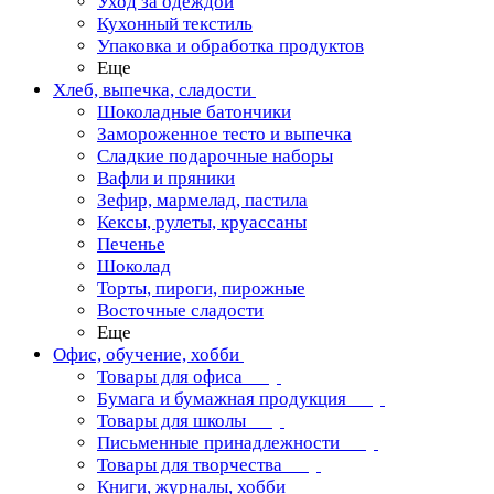
Уход за одеждой
Кухонный текстиль
Упаковка и обработка продуктов
Еще
Хлеб, выпечка, сладости
Шоколадные батончики
Замороженное тесто и выпечка
Сладкие подарочные наборы
Вафли и пряники
Зефир, мармелад, пастила
Кексы, рулеты, круассаны
Печенье
Шоколад
Торты, пироги, пирожные
Восточные сладости
Еще
Офис, обучение, хобби
Товары для офиса
Бумага и бумажная продукция
Товары для школы
Письменные принадлежности
Товары для творчества
Книги, журналы, хобби