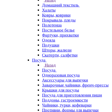
Назад
Домашний текстиль
Халаты
Ковры, коврики
Покрывала, пледы
Полотенца
Постельное белье
Фартуки, прихватки
Одеяла
Подушки
Шторы, жалюзи
Скатерти, салфетки
Посуда
Назад
Посуда
Одноразовая посуда
Аксессуары для выпечки
Заварочные чайники, френч-прессы
Крышки для посуды
Посуда для приготовления пищи
Поддоны, гастроемкости
Чайники, турки, кофеварки
Противни, формы для выпечки