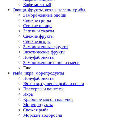
Кофе молотый
Овощи, фрукты, ягоды, зелень, грибы
Замороженные овощи
Свежие грибы
Свежие овощи
Зелень и салаты
Свежие фрукты
Свежие ягоды
Замороженные фрукты
Экзотические фрукты
Полуфабрикаты
Замороженное пюре и смеси
Еще
Рыба, икра, морепродукты
Полуфабрикаты
Вяленая, сушеная рыба и снеки
Пресервы и паштеты
Икра
Крабовое мясо и палочки
Морепродукты
Свежая рыба
Морские водоросли