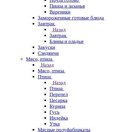
Почти готово
Пицца и лазанья
Вареники
Замороженные готовые блюда
Завтрак
Назад
Завтрак
Блины и оладьи
Закуски
Сэндвичи
Мясо, птица
Назад
Мясо, птица
Птица
Назад
Птица
Перепел
Цесарка
Курица
Гусь
Индейка
Утка
Мясные полуфабрикаты