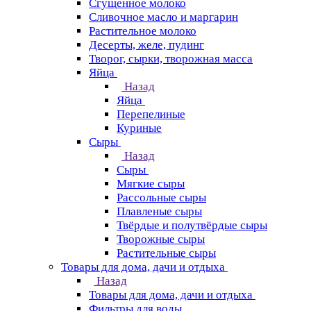
Сгущенное молоко
Сливочное масло и маргарин
Растительное молоко
Десерты, желе, пудинг
Творог, сырки, творожная масса
Яйца
Назад
Яйца
Перепелиные
Куриные
Сыры
Назад
Сыры
Мягкие сыры
Рассольные сыры
Плавленые сыры
Твёрдые и полутвёрдые сыры
Творожные сыры
Растительные сыры
Товары для дома, дачи и отдыха
Назад
Товары для дома, дачи и отдыха
Фильтры для воды