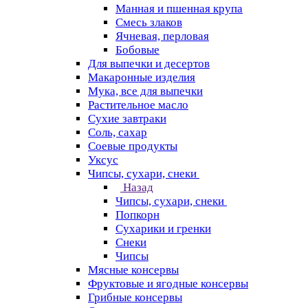
Манная и пшенная крупа
Смесь злаков
Ячневая, перловая
Бобовые
Для выпечки и десертов
Макаронные изделия
Мука, все для выпечки
Растительное масло
Сухие завтраки
Соль, сахар
Соевые продукты
Уксус
Чипсы, сухари, снеки
Назад
Чипсы, сухари, снеки
Попкорн
Сухарики и гренки
Снеки
Чипсы
Мясные консервы
Фруктовые и ягодные консервы
Грибные консервы