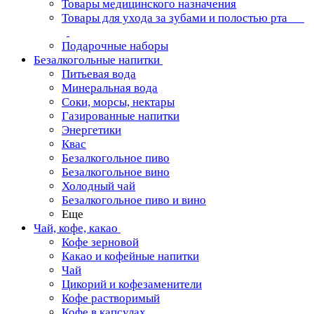
Товары медицинского назначения
Товары для ухода за зубами и полостью рта
Подарочные наборы
Безалкогольные напитки
Питьевая вода
Минеральная вода
Соки, морсы, нектары
Газированные напитки
Энергетики
Квас
Безалкогольное пиво
Безалкогольное вино
Холодный чай
Безалкогольное пиво и вино
Еще
Чай, кофе, какао
Кофе зерновой
Какао и кофейные напитки
Чай
Цикорий и кофезаменители
Кофе растворимый
Кофе в капсулах