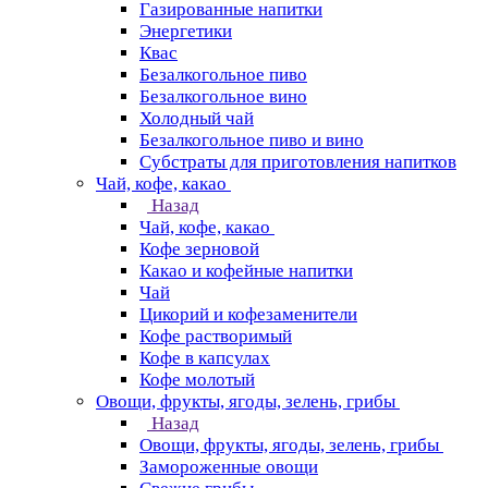
Газированные напитки
Энергетики
Квас
Безалкогольное пиво
Безалкогольное вино
Холодный чай
Безалкогольное пиво и вино
Субстраты для приготовления напитков
Чай, кофе, какао
Назад
Чай, кофе, какао
Кофе зерновой
Какао и кофейные напитки
Чай
Цикорий и кофезаменители
Кофе растворимый
Кофе в капсулах
Кофе молотый
Овощи, фрукты, ягоды, зелень, грибы
Назад
Овощи, фрукты, ягоды, зелень, грибы
Замороженные овощи