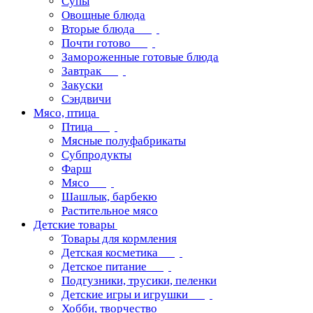
Супы
Овощные блюда
Вторые блюда
Почти готово
Замороженные готовые блюда
Завтрак
Закуски
Сэндвичи
Мясо, птица
Птица
Мясные полуфабрикаты
Субпродукты
Фарш
Мясо
Шашлык, барбекю
Растительное мясо
Детские товары
Товары для кормления
Детская косметика
Детское питание
Подгузники, трусики, пеленки
Детские игры и игрушки
Хобби, творчество