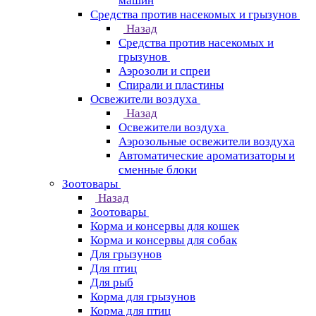
машин
Средства против насекомых и грызунов
Назад
Средства против насекомых и
грызунов
Аэрозоли и спреи
Спирали и пластины
Освежители воздуха
Назад
Освежители воздуха
Аэрозольные освежители воздуха
Автоматические ароматизаторы и
сменные блоки
Зоотовары
Назад
Зоотовары
Корма и консервы для кошек
Корма и консервы для собак
Для грызунов
Для птиц
Для рыб
Корма для грызунов
Корма для птиц