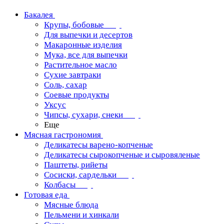
Бакалея
Крупы, бобовые
Для выпечки и десертов
Макаронные изделия
Мука, все для выпечки
Растительное масло
Сухие завтраки
Соль, сахар
Соевые продукты
Уксус
Чипсы, сухари, снеки
Еще
Мясная гастрономия
Деликатесы варено-копченые
Деликатесы сырокопченые и сыровяленые
Паштеты, рийеты
Сосиски, сардельки
Колбасы
Готовая еда
Мясные блюда
Пельмени и хинкали