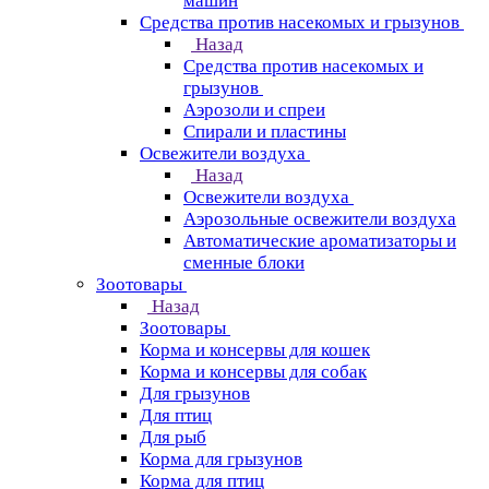
машин
Средства против насекомых и грызунов
Назад
Средства против насекомых и
грызунов
Аэрозоли и спреи
Спирали и пластины
Освежители воздуха
Назад
Освежители воздуха
Аэрозольные освежители воздуха
Автоматические ароматизаторы и
сменные блоки
Зоотовары
Назад
Зоотовары
Корма и консервы для кошек
Корма и консервы для собак
Для грызунов
Для птиц
Для рыб
Корма для грызунов
Корма для птиц