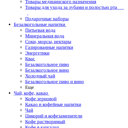
Товары медицинского назначения
Товары для ухода за зубами и полостью рта
Подарочные наборы
Безалкогольные напитки
Питьевая вода
Минеральная вода
Соки, морсы, нектары
Газированные напитки
Энергетики
Квас
Безалкогольное пиво
Безалкогольное вино
Холодный чай
Безалкогольное пиво и вино
Еще
Чай, кофе, какао
Кофе зерновой
Какао и кофейные напитки
Чай
Цикорий и кофезаменители
Кофе растворимый
Кофе в капсулах