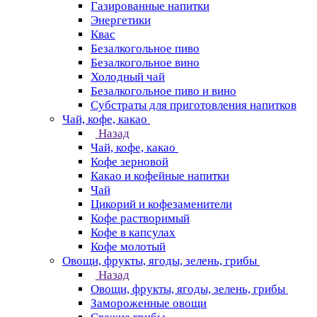
Газированные напитки
Энергетики
Квас
Безалкогольное пиво
Безалкогольное вино
Холодный чай
Безалкогольное пиво и вино
Субстраты для приготовления напитков
Чай, кофе, какао
Назад
Чай, кофе, какао
Кофе зерновой
Какао и кофейные напитки
Чай
Цикорий и кофезаменители
Кофе растворимый
Кофе в капсулах
Кофе молотый
Овощи, фрукты, ягоды, зелень, грибы
Назад
Овощи, фрукты, ягоды, зелень, грибы
Замороженные овощи