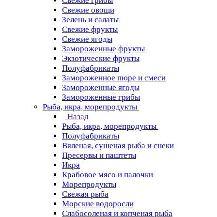
Свежие грибы
Свежие овощи
Зелень и салаты
Свежие фрукты
Свежие ягоды
Замороженные фрукты
Экзотические фрукты
Полуфабрикаты
Замороженное пюре и смеси
Замороженные ягоды
Замороженные грибы
Рыба, икра, морепродукты
Назад
Рыба, икра, морепродукты
Полуфабрикаты
Вяленая, сушеная рыба и снеки
Пресервы и паштеты
Икра
Крабовое мясо и палочки
Морепродукты
Свежая рыба
Морские водоросли
Слабосоленая и копченая рыба