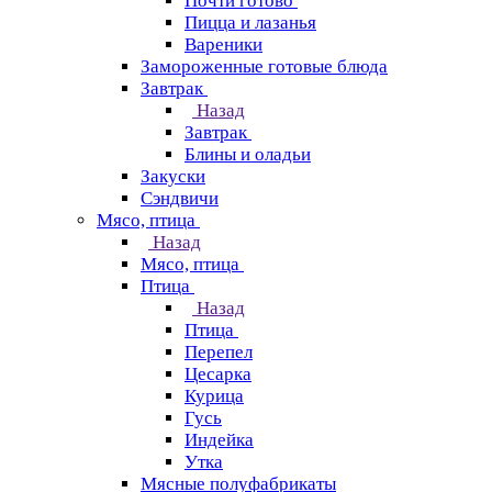
Почти готово
Пицца и лазанья
Вареники
Замороженные готовые блюда
Завтрак
Назад
Завтрак
Блины и оладьи
Закуски
Сэндвичи
Мясо, птица
Назад
Мясо, птица
Птица
Назад
Птица
Перепел
Цесарка
Курица
Гусь
Индейка
Утка
Мясные полуфабрикаты