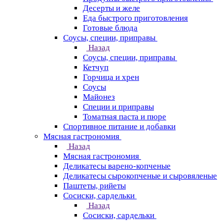
Десерты и желе
Еда быстрого приготовления
Готовые блюда
Соусы, специи, приправы
Назад
Соусы, специи, приправы
Кетчуп
Горчица и хрен
Соусы
Майонез
Специи и приправы
Томатная паста и пюре
Спортивное питание и добавки
Мясная гастрономия
Назад
Мясная гастрономия
Деликатесы варено-копченые
Деликатесы сырокопченые и сыровяленые
Паштеты, рийеты
Сосиски, сардельки
Назад
Сосиски, сардельки