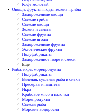
Кофе молотый
Овощи, фрукты, ягоды, зелень, грибы
Замороженные овощи
Свежие грибы
Свежие овощи
Зелень и салаты
Свежие фрукты
Свежие ягоды
Замороженные фрукты
Экзотические фрукты
Полуфабрикаты
Замороженное пюре и смеси
Еще
Рыба, икра, морепродукты
Полуфабрикаты
Вяленая, сушеная рыба и снеки
Пресервы и паштеты
Икра
Крабовое мясо и палочки
Морепродукты
Свежая рыба
Морские водоросли