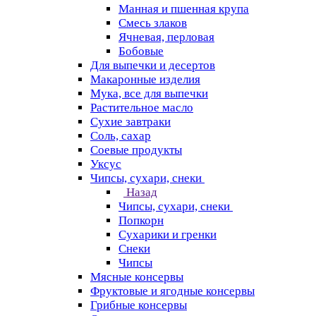
Манная и пшенная крупа
Смесь злаков
Ячневая, перловая
Бобовые
Для выпечки и десертов
Макаронные изделия
Мука, все для выпечки
Растительное масло
Сухие завтраки
Соль, сахар
Соевые продукты
Уксус
Чипсы, сухари, снеки
Назад
Чипсы, сухари, снеки
Попкорн
Сухарики и гренки
Снеки
Чипсы
Мясные консервы
Фруктовые и ягодные консервы
Грибные консервы