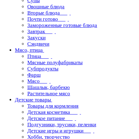
Супы
Овощные блюда
Вторые блюда
Почти готово
Замороженные готовые блюда
Завтрак
Закуски
Сэндвичи
Мясо, птица
Птица
Мясные полуфабрикаты
Субпродукты
Фарш
Мясо
Шашлык, барбекю
Растительное мясо
Детские товары
Товары для кормления
Детская косметика
Детское питание
Подгузники, трусики, пеленки
Детские игры и игрушки
Хобби, творчество