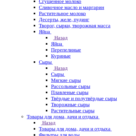
Сгущенное молоко
Сливочное масло и маргарин
Растительное молоко
Десерты, желе, пудинг
Творог, сырки, творожная масса
Яйца
Назад
Яйца
Перепелиные
Куриные
Сыры
Назад
Сыры
Мягкие сыры
Рассольные сыры
Плавленые сыры
Твёрдые и полутвёрдые сыры
Творожные сыры
Растительные сыры
Товары для дома, дачи и отдыха
Назад
Товары для дома, дачи и отдыха
Фильтры для воды