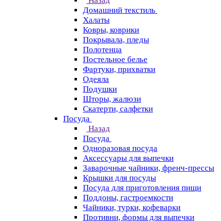
Назад
Домашний текстиль
Халаты
Ковры, коврики
Покрывала, пледы
Полотенца
Постельное белье
Фартуки, прихватки
Одеяла
Подушки
Шторы, жалюзи
Скатерти, салфетки
Посуда
Назад
Посуда
Одноразовая посуда
Аксессуары для выпечки
Заварочные чайники, френч-прессы
Крышки для посуды
Посуда для приготовления пищи
Поддоны, гастроемкости
Чайники, турки, кофеварки
Противни, формы для выпечки