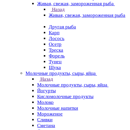
Живая, свежая, замороженная рыба
Назад
Живая, свежая, замороженная рыба
Другая рыба
Карп
Лосось
Осетр
Треска
Форель
Тунец
Щука
Молочные продукты, сыры, яйца
Назад
Молочные продукты, сыры, яйца
Йогурты
Кисломолочные продукты
Молоко
Молочные напитки
Мороженое
Сливки
Сметана