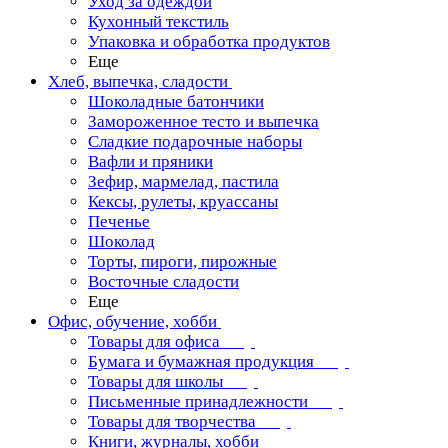
Уход за одеждой
Кухонный текстиль
Упаковка и обработка продуктов
Еще
Хлеб, выпечка, сладости
Шоколадные батончики
Замороженное тесто и выпечка
Сладкие подарочные наборы
Вафли и пряники
Зефир, мармелад, пастила
Кексы, рулеты, круассаны
Печенье
Шоколад
Торты, пироги, пирожные
Восточные сладости
Еще
Офис, обучение, хобби
Товары для офиса
Бумага и бумажная продукция
Товары для школы
Письменные принадлежности
Товары для творчества
Книги, журналы, хобби