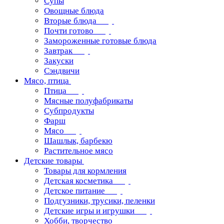
Супы
Овощные блюда
Вторые блюда
Почти готово
Замороженные готовые блюда
Завтрак
Закуски
Сэндвичи
Мясо, птица
Птица
Мясные полуфабрикаты
Субпродукты
Фарш
Мясо
Шашлык, барбекю
Растительное мясо
Детские товары
Товары для кормления
Детская косметика
Детское питание
Подгузники, трусики, пеленки
Детские игры и игрушки
Хобби, творчество