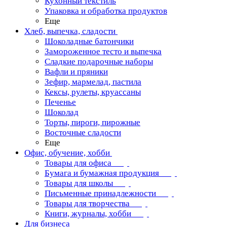
Кухонный текстиль
Упаковка и обработка продуктов
Еще
Хлеб, выпечка, сладости
Шоколадные батончики
Замороженное тесто и выпечка
Сладкие подарочные наборы
Вафли и пряники
Зефир, мармелад, пастила
Кексы, рулеты, круассаны
Печенье
Шоколад
Торты, пироги, пирожные
Восточные сладости
Еще
Офис, обучение, хобби
Товары для офиса
Бумага и бумажная продукция
Товары для школы
Письменные принадлежности
Товары для творчества
Книги, журналы, хобби
Для бизнеса