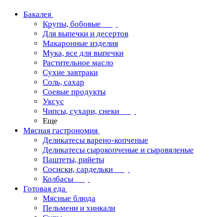
Бакалея
Крупы, бобовые
Для выпечки и десертов
Макаронные изделия
Мука, все для выпечки
Растительное масло
Сухие завтраки
Соль, сахар
Соевые продукты
Уксус
Чипсы, сухари, снеки
Еще
Мясная гастрономия
Деликатесы варено-копченые
Деликатесы сырокопченые и сыровяленые
Паштеты, рийеты
Сосиски, сардельки
Колбасы
Готовая еда
Мясные блюда
Пельмени и хинкали