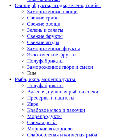
Овощи, фрукты, ягоды, зелень, грибы
Замороженные овощи
Свежие грибы
Свежие овощи
Зелень и салаты
Свежие фрукты
Свежие ягоды
Замороженные фрукты
Экзотические фрукты
Полуфабрикаты
Замороженное пюре и смеси
Еще
Рыба, икра, морепродукты
Полуфабрикаты
Вяленая, сушеная рыба и снеки
Пресервы и паштеты
Икра
Крабовое мясо и палочки
Морепродукты
Свежая рыба
Морские водоросли
Слабосоленая и копченая рыба