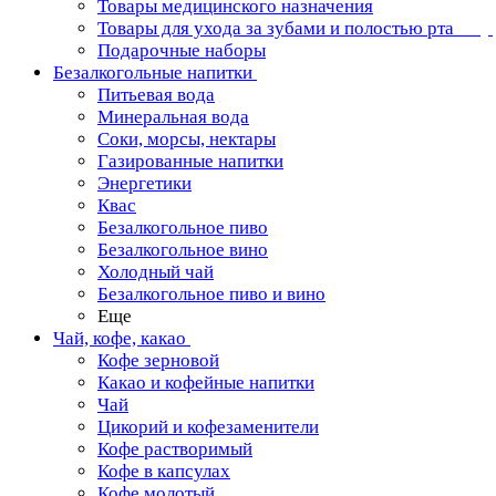
Товары медицинского назначения
Товары для ухода за зубами и полостью рта
Подарочные наборы
Безалкогольные напитки
Питьевая вода
Минеральная вода
Соки, морсы, нектары
Газированные напитки
Энергетики
Квас
Безалкогольное пиво
Безалкогольное вино
Холодный чай
Безалкогольное пиво и вино
Еще
Чай, кофе, какао
Кофе зерновой
Какао и кофейные напитки
Чай
Цикорий и кофезаменители
Кофе растворимый
Кофе в капсулах
Кофе молотый