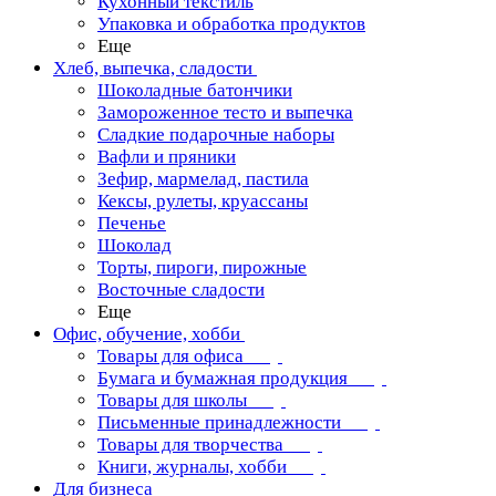
Кухонный текстиль
Упаковка и обработка продуктов
Еще
Хлеб, выпечка, сладости
Шоколадные батончики
Замороженное тесто и выпечка
Сладкие подарочные наборы
Вафли и пряники
Зефир, мармелад, пастила
Кексы, рулеты, круассаны
Печенье
Шоколад
Торты, пироги, пирожные
Восточные сладости
Еще
Офис, обучение, хобби
Товары для офиса
Бумага и бумажная продукция
Товары для школы
Письменные принадлежности
Товары для творчества
Книги, журналы, хобби
Для бизнеса