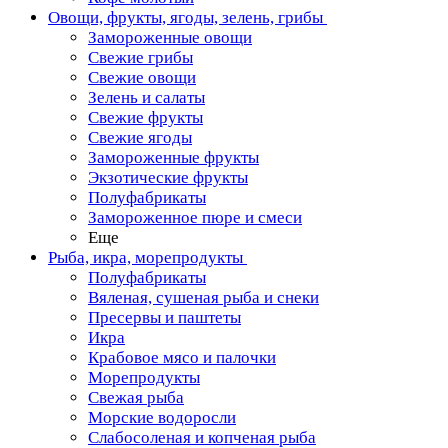
Овощи, фрукты, ягоды, зелень, грибы
Замороженные овощи
Свежие грибы
Свежие овощи
Зелень и салаты
Свежие фрукты
Свежие ягоды
Замороженные фрукты
Экзотические фрукты
Полуфабрикаты
Замороженное пюре и смеси
Еще
Рыба, икра, морепродукты
Полуфабрикаты
Вяленая, сушеная рыба и снеки
Пресервы и паштеты
Икра
Крабовое мясо и палочки
Морепродукты
Свежая рыба
Морские водоросли
Слабосоленая и копченая рыба