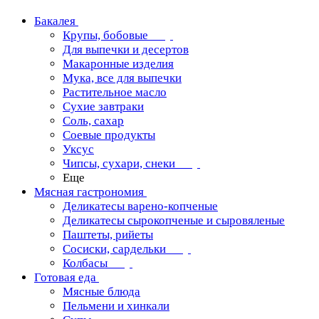
Бакалея
Крупы, бобовые
Для выпечки и десертов
Макаронные изделия
Мука, все для выпечки
Растительное масло
Сухие завтраки
Соль, сахар
Соевые продукты
Уксус
Чипсы, сухари, снеки
Еще
Мясная гастрономия
Деликатесы варено-копченые
Деликатесы сырокопченые и сыровяленые
Паштеты, рийеты
Сосиски, сардельки
Колбасы
Готовая еда
Мясные блюда
Пельмени и хинкали