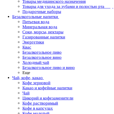
Товары медицинского назначения
Товары для ухода за зубами и полостью рта
Подарочные наборы
Безалкогольные напитки
Питьевая вода
Минеральная вода
Соки, морсы, нектары
Газированные напитки
Энергетики
Квас
Безалкогольное пиво
Безалкогольное вино
Холодный чай
Безалкогольное пиво и вино
Еще
Чай, кофе, какао
Кофе зерновой
Какао и кофейные напитки
Чай
Цикорий и кофезаменители
Кофе растворимый
Кофе в капсулах
Кофе молотый