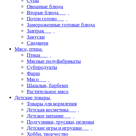
Супы
Овощные блюда
Вторые блюда
Почти готово
Замороженные готовые блюда
Завтрак
Закуски
Сэндвичи
Мясо, птица
Птица
Мясные полуфабрикаты
Субпродукты
Фарш
Мясо
Шашлык, барбекю
Растительное мясо
Детские товары
Товары для кормления
Детская косметика
Детское питание
Подгузники, трусики, пеленки
Детские игры и игрушки
Хобби, творчество