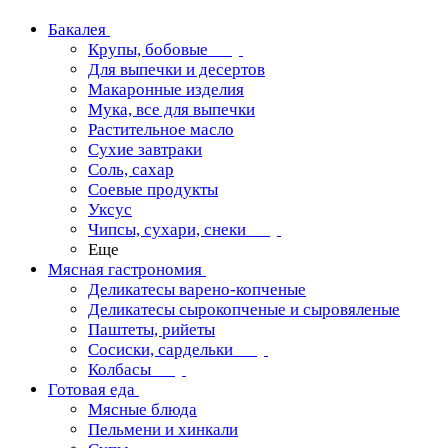
Бакалея
Крупы, бобовые
Для выпечки и десертов
Макаронные изделия
Мука, все для выпечки
Растительное масло
Сухие завтраки
Соль, сахар
Соевые продукты
Уксус
Чипсы, сухари, снеки
Еще
Мясная гастрономия
Деликатесы варено-копченые
Деликатесы сырокопченые и сыровяленые
Паштеты, рийеты
Сосиски, сардельки
Колбасы
Готовая еда
Мясные блюда
Пельмени и хинкали