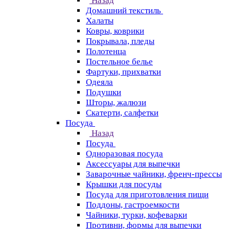
Назад
Домашний текстиль
Халаты
Ковры, коврики
Покрывала, пледы
Полотенца
Постельное белье
Фартуки, прихватки
Одеяла
Подушки
Шторы, жалюзи
Скатерти, салфетки
Посуда
Назад
Посуда
Одноразовая посуда
Аксессуары для выпечки
Заварочные чайники, френч-прессы
Крышки для посуды
Посуда для приготовления пищи
Поддоны, гастроемкости
Чайники, турки, кофеварки
Противни, формы для выпечки