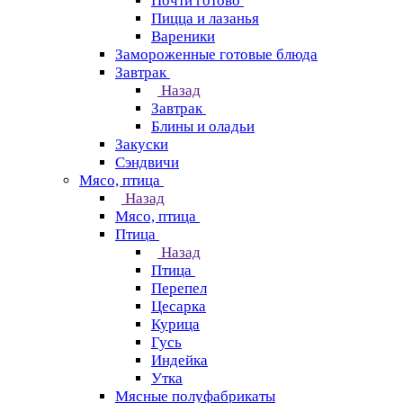
Почти готово
Пицца и лазанья
Вареники
Замороженные готовые блюда
Завтрак
Назад
Завтрак
Блины и оладьи
Закуски
Сэндвичи
Мясо, птица
Назад
Мясо, птица
Птица
Назад
Птица
Перепел
Цесарка
Курица
Гусь
Индейка
Утка
Мясные полуфабрикаты