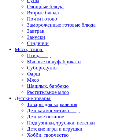
Супы
Овощные блюда
Вторые блюда
Почти готово
Замороженные готовые блюда
Завтрак
Закуски
Сэндвичи
Мясо, птица
Птица
Мясные полуфабрикаты
Субпродукты
Фарш
Мясо
Шашлык, барбекю
Растительное мясо
Детские товары
Товары для кормления
Детская косметика
Детское питание
Подгузники, трусики, пеленки
Детские игры и игрушки
Хобби, творчество