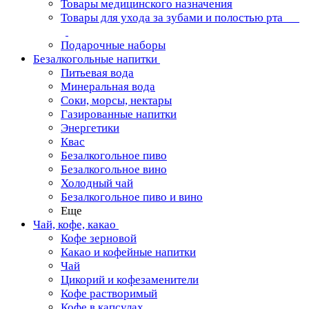
Товары медицинского назначения
Товары для ухода за зубами и полостью рта
Подарочные наборы
Безалкогольные напитки
Питьевая вода
Минеральная вода
Соки, морсы, нектары
Газированные напитки
Энергетики
Квас
Безалкогольное пиво
Безалкогольное вино
Холодный чай
Безалкогольное пиво и вино
Еще
Чай, кофе, какао
Кофе зерновой
Какао и кофейные напитки
Чай
Цикорий и кофезаменители
Кофе растворимый
Кофе в капсулах