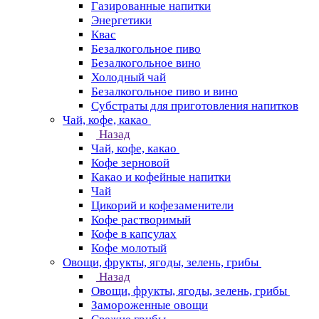
Газированные напитки
Энергетики
Квас
Безалкогольное пиво
Безалкогольное вино
Холодный чай
Безалкогольное пиво и вино
Субстраты для приготовления напитков
Чай, кофе, какао
Назад
Чай, кофе, какао
Кофе зерновой
Какао и кофейные напитки
Чай
Цикорий и кофезаменители
Кофе растворимый
Кофе в капсулах
Кофе молотый
Овощи, фрукты, ягоды, зелень, грибы
Назад
Овощи, фрукты, ягоды, зелень, грибы
Замороженные овощи