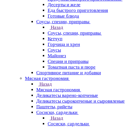
Десерты и желе
Еда быстрого приготовления
Готовые блюда
Соусы, специи, приправы
Назад
Соусы, специи, приправы
Кетчуп
Горчица и хрен
Соусы
Майонез
Специи и приправы
Томатная паста и пюре
Спортивное питание и добавки
Мясная гастрономия
Назад
Мясная гастрономия
Деликатесы варено-копченые
Деликатесы сырокопченые и сыровяленые
Паштеты, рийеты
Сосиски, сардельки
Назад
Сосиски, сардельки