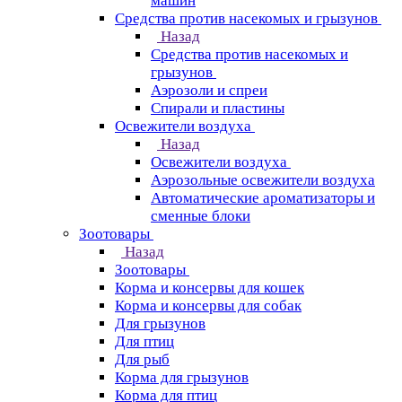
машин
Средства против насекомых и грызунов
Назад
Средства против насекомых и
грызунов
Аэрозоли и спреи
Спирали и пластины
Освежители воздуха
Назад
Освежители воздуха
Аэрозольные освежители воздуха
Автоматические ароматизаторы и
сменные блоки
Зоотовары
Назад
Зоотовары
Корма и консервы для кошек
Корма и консервы для собак
Для грызунов
Для птиц
Для рыб
Корма для грызунов
Корма для птиц