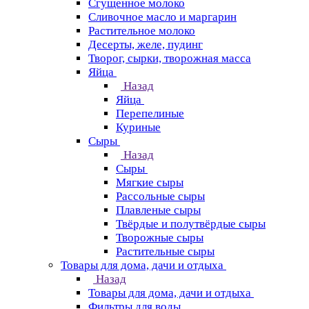
Сгущенное молоко
Сливочное масло и маргарин
Растительное молоко
Десерты, желе, пудинг
Творог, сырки, творожная масса
Яйца
Назад
Яйца
Перепелиные
Куриные
Сыры
Назад
Сыры
Мягкие сыры
Рассольные сыры
Плавленые сыры
Твёрдые и полутвёрдые сыры
Творожные сыры
Растительные сыры
Товары для дома, дачи и отдыха
Назад
Товары для дома, дачи и отдыха
Фильтры для воды