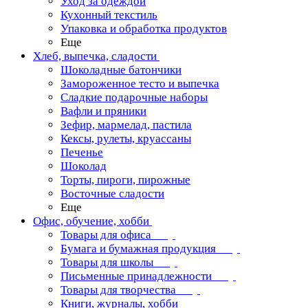
Уход за одеждой
Кухонный текстиль
Упаковка и обработка продуктов
Еще
Хлеб, выпечка, сладости
Шоколадные батончики
Замороженное тесто и выпечка
Сладкие подарочные наборы
Вафли и пряники
Зефир, мармелад, пастила
Кексы, рулеты, круассаны
Печенье
Шоколад
Торты, пироги, пирожные
Восточные сладости
Еще
Офис, обучение, хобби
Товары для офиса
Бумага и бумажная продукция
Товары для школы
Письменные принадлежности
Товары для творчества
Книги, журналы, хобби