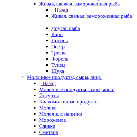
Живая, свежая, замороженная рыба
Назад
Живая, свежая, замороженная рыба
Другая рыба
Карп
Лосось
Осетр
Треска
Форель
Тунец
Щука
Молочные продукты, сыры, яйца
Назад
Молочные продукты, сыры, яйца
Йогурты
Кисломолочные продукты
Молоко
Молочные напитки
Мороженое
Сливки
Сметана