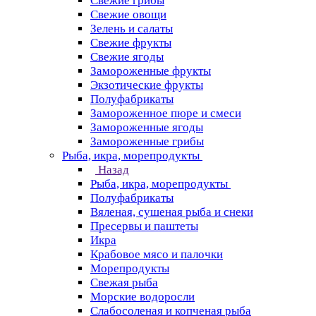
Свежие грибы
Свежие овощи
Зелень и салаты
Свежие фрукты
Свежие ягоды
Замороженные фрукты
Экзотические фрукты
Полуфабрикаты
Замороженное пюре и смеси
Замороженные ягоды
Замороженные грибы
Рыба, икра, морепродукты
Назад
Рыба, икра, морепродукты
Полуфабрикаты
Вяленая, сушеная рыба и снеки
Пресервы и паштеты
Икра
Крабовое мясо и палочки
Морепродукты
Свежая рыба
Морские водоросли
Слабосоленая и копченая рыба