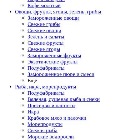
Кофе молотый
Овощи, фрукты, ягоды, зелень, грибы
Замороженные овощи
Свежие грибы
Свежие овощи
Зелень и салаты
Свежие фрукты
Свежие ягоды
Замороженные фрукты
Экзотические фрукты
Полуфабрикаты
Замороженное пюре и смеси
Еще
Рыба, икра, морепродукты
Полуфабрикаты
Вяленая, сушеная рыба и снеки
Пресервы и паштеты
Икра
Крабовое мясо и палочки
Морепродукты
Свежая рыба
Морские водоросли