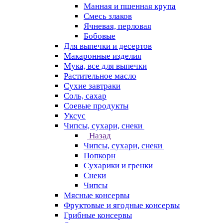
Манная и пшенная крупа
Смесь злаков
Ячневая, перловая
Бобовые
Для выпечки и десертов
Макаронные изделия
Мука, все для выпечки
Растительное масло
Сухие завтраки
Соль, сахар
Соевые продукты
Уксус
Чипсы, сухари, снеки
Назад
Чипсы, сухари, снеки
Попкорн
Сухарики и гренки
Снеки
Чипсы
Мясные консервы
Фруктовые и ягодные консервы
Грибные консервы