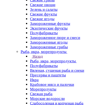
Свежие грибы
Свежие овощи
Зелень и салаты
Свежие фрукты
Свежие ягоды
Замороженные фрукты
Экзотические фрукты
Полуфабрикаты
Замороженное пюре и смеси
Замороженные ягоды
Замороженные грибы
Рыба, икра, морепродукты
Назад
Рыба, икра, морепродукты
Полуфабрикаты
Вяленая, сушеная рыба и снеки
Пресервы и паштеты
Икра
Крабовое мясо и палочки
Морепродукты
Свежая рыба
Морские водоросли
Слабосоленая и копченая рыба