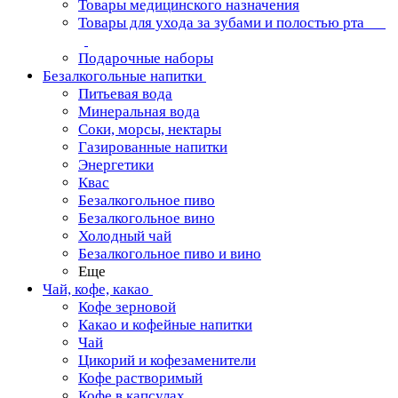
Товары медицинского назначения
Товары для ухода за зубами и полостью рта
Подарочные наборы
Безалкогольные напитки
Питьевая вода
Минеральная вода
Соки, морсы, нектары
Газированные напитки
Энергетики
Квас
Безалкогольное пиво
Безалкогольное вино
Холодный чай
Безалкогольное пиво и вино
Еще
Чай, кофе, какао
Кофе зерновой
Какао и кофейные напитки
Чай
Цикорий и кофезаменители
Кофе растворимый
Кофе в капсулах