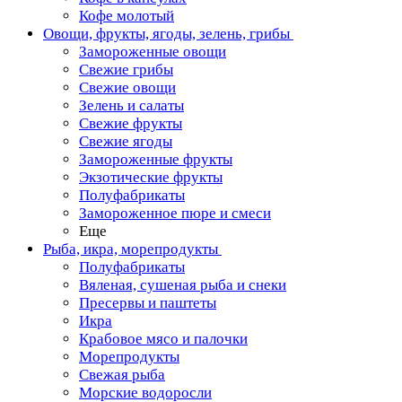
Кофе молотый
Овощи, фрукты, ягоды, зелень, грибы
Замороженные овощи
Свежие грибы
Свежие овощи
Зелень и салаты
Свежие фрукты
Свежие ягоды
Замороженные фрукты
Экзотические фрукты
Полуфабрикаты
Замороженное пюре и смеси
Еще
Рыба, икра, морепродукты
Полуфабрикаты
Вяленая, сушеная рыба и снеки
Пресервы и паштеты
Икра
Крабовое мясо и палочки
Морепродукты
Свежая рыба
Морские водоросли