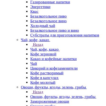
Газированные напитки
Энергетики
Квас
Безалкогольное пиво
Безалкогольное вино
Холодный чай
Безалкогольное пиво и вино
Субстраты для приготовления напитков
Чай, кофе, какао
Назад
Чай, кофе, какао
Кофе зерновой
Какао и кофейные напитки
Чай
Цикорий и кофезаменители
Кофе растворимый
Кофе в капсулах
Кофе молотый
Овощи, фрукты, ягоды, зелень, грибы
Назад
Овощи, фрукты, ягоды, зелень, грибы
Замороженные овощи