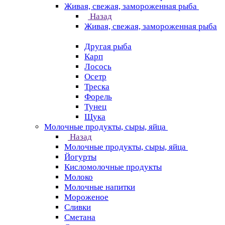
Живая, свежая, замороженная рыба
Назад
Живая, свежая, замороженная рыба
Другая рыба
Карп
Лосось
Осетр
Треска
Форель
Тунец
Щука
Молочные продукты, сыры, яйца
Назад
Молочные продукты, сыры, яйца
Йогурты
Кисломолочные продукты
Молоко
Молочные напитки
Мороженое
Сливки
Сметана