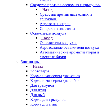
машин
Средства против насекомых и грызунов
Назад
Средства против насекомых и
грызунов
Аэрозоли и спреи
Спирали и пластины
Освежители воздуха
Назад
Освежители воздуха
Аэрозольные освежители воздуха
Автоматические ароматизаторы и
сменные блоки
Зоотовары
Назад
Зоотовары
Корма и консервы для кошек
Корма и консервы для собак
Для грызунов
Для птиц
Для рыб
Корма для грызунов
Корма для птиц