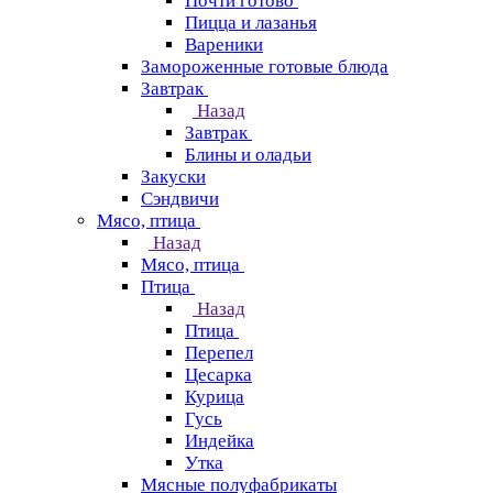
Почти готово
Пицца и лазанья
Вареники
Замороженные готовые блюда
Завтрак
Назад
Завтрак
Блины и оладьи
Закуски
Сэндвичи
Мясо, птица
Назад
Мясо, птица
Птица
Назад
Птица
Перепел
Цесарка
Курица
Гусь
Индейка
Утка
Мясные полуфабрикаты