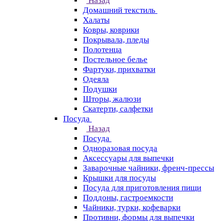
Назад
Домашний текстиль
Халаты
Ковры, коврики
Покрывала, пледы
Полотенца
Постельное белье
Фартуки, прихватки
Одеяла
Подушки
Шторы, жалюзи
Скатерти, салфетки
Посуда
Назад
Посуда
Одноразовая посуда
Аксессуары для выпечки
Заварочные чайники, френч-прессы
Крышки для посуды
Посуда для приготовления пищи
Поддоны, гастроемкости
Чайники, турки, кофеварки
Противни, формы для выпечки