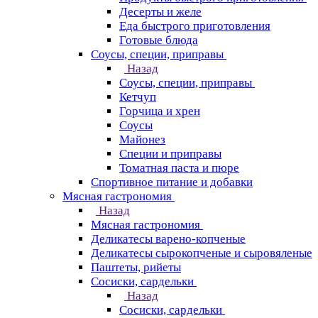
Десерты и желе
Еда быстрого приготовления
Готовые блюда
Соусы, специи, приправы
Назад
Соусы, специи, приправы
Кетчуп
Горчица и хрен
Соусы
Майонез
Специи и приправы
Томатная паста и пюре
Спортивное питание и добавки
Мясная гастрономия
Назад
Мясная гастрономия
Деликатесы варено-копченые
Деликатесы сырокопченые и сыровяленые
Паштеты, рийеты
Сосиски, сардельки
Назад
Сосиски, сардельки