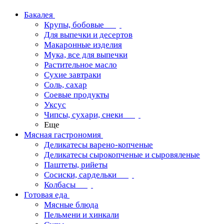
Бакалея
Крупы, бобовые
Для выпечки и десертов
Макаронные изделия
Мука, все для выпечки
Растительное масло
Сухие завтраки
Соль, сахар
Соевые продукты
Уксус
Чипсы, сухари, снеки
Еще
Мясная гастрономия
Деликатесы варено-копченые
Деликатесы сырокопченые и сыровяленые
Паштеты, рийеты
Сосиски, сардельки
Колбасы
Готовая еда
Мясные блюда
Пельмени и хинкали