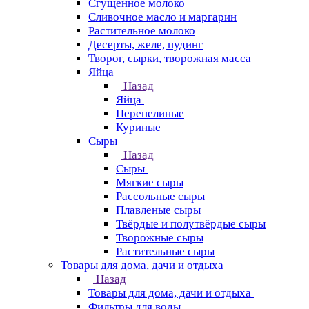
Сгущенное молоко
Сливочное масло и маргарин
Растительное молоко
Десерты, желе, пудинг
Творог, сырки, творожная масса
Яйца
Назад
Яйца
Перепелиные
Куриные
Сыры
Назад
Сыры
Мягкие сыры
Рассольные сыры
Плавленые сыры
Твёрдые и полутвёрдые сыры
Творожные сыры
Растительные сыры
Товары для дома, дачи и отдыха
Назад
Товары для дома, дачи и отдыха
Фильтры для воды