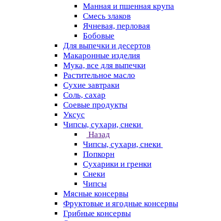
Манная и пшенная крупа
Смесь злаков
Ячневая, перловая
Бобовые
Для выпечки и десертов
Макаронные изделия
Мука, все для выпечки
Растительное масло
Сухие завтраки
Соль, сахар
Соевые продукты
Уксус
Чипсы, сухари, снеки
Назад
Чипсы, сухари, снеки
Попкорн
Сухарики и гренки
Снеки
Чипсы
Мясные консервы
Фруктовые и ягодные консервы
Грибные консервы