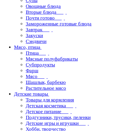
Супы
Овощные блюда
Вторые блюда
Почти готово
Замороженные готовые блюда
Завтрак
Закуски
Сэндвичи
Мясо, птица
Птица
Мясные полуфабрикаты
Субпродукты
Фарш
Мясо
Шашлык, барбекю
Растительное мясо
Детские товары
Товары для кормления
Детская косметика
Детское питание
Подгузники, трусики, пеленки
Детские игры и игрушки
Хобби, творчество