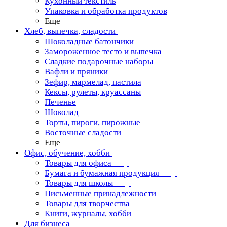
Кухонный текстиль
Упаковка и обработка продуктов
Еще
Хлеб, выпечка, сладости
Шоколадные батончики
Замороженное тесто и выпечка
Сладкие подарочные наборы
Вафли и пряники
Зефир, мармелад, пастила
Кексы, рулеты, круассаны
Печенье
Шоколад
Торты, пироги, пирожные
Восточные сладости
Еще
Офис, обучение, хобби
Товары для офиса
Бумага и бумажная продукция
Товары для школы
Письменные принадлежности
Товары для творчества
Книги, журналы, хобби
Для бизнеса