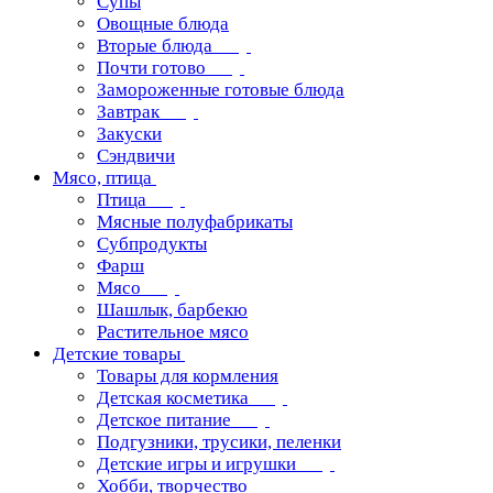
Супы
Овощные блюда
Вторые блюда
Почти готово
Замороженные готовые блюда
Завтрак
Закуски
Сэндвичи
Мясо, птица
Птица
Мясные полуфабрикаты
Субпродукты
Фарш
Мясо
Шашлык, барбекю
Растительное мясо
Детские товары
Товары для кормления
Детская косметика
Детское питание
Подгузники, трусики, пеленки
Детские игры и игрушки
Хобби, творчество