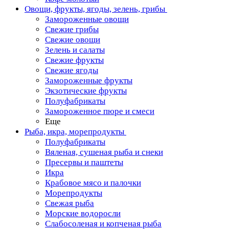
Овощи, фрукты, ягоды, зелень, грибы
Замороженные овощи
Свежие грибы
Свежие овощи
Зелень и салаты
Свежие фрукты
Свежие ягоды
Замороженные фрукты
Экзотические фрукты
Полуфабрикаты
Замороженное пюре и смеси
Еще
Рыба, икра, морепродукты
Полуфабрикаты
Вяленая, сушеная рыба и снеки
Пресервы и паштеты
Икра
Крабовое мясо и палочки
Морепродукты
Свежая рыба
Морские водоросли
Слабосоленая и копченая рыба