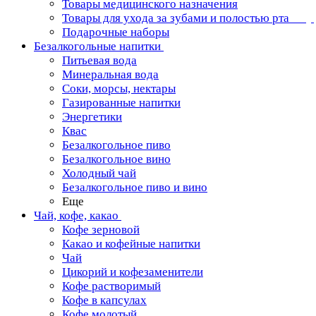
Товары медицинского назначения
Товары для ухода за зубами и полостью рта
Подарочные наборы
Безалкогольные напитки
Питьевая вода
Минеральная вода
Соки, морсы, нектары
Газированные напитки
Энергетики
Квас
Безалкогольное пиво
Безалкогольное вино
Холодный чай
Безалкогольное пиво и вино
Еще
Чай, кофе, какао
Кофе зерновой
Какао и кофейные напитки
Чай
Цикорий и кофезаменители
Кофе растворимый
Кофе в капсулах
Кофе молотый