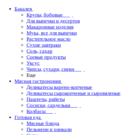
Бакалея
Крупы, бобовые
Для выпечки и десертов
Макаронные изделия
Мука, все для выпечки
Растительное масло
Сухие завтраки
Соль, сахар
Соевые продукты
Уксус
Чипсы, сухари, снеки
Еще
Мясная гастрономия
Деликатесы варено-копченые
Деликатесы сырокопченые и сыровяленые
Паштеты, рийеты
Сосиски, сардельки
Колбасы
Готовая еда
Мясные блюда
Пельмени и хинкали