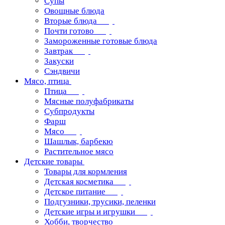
Супы
Овощные блюда
Вторые блюда
Почти готово
Замороженные готовые блюда
Завтрак
Закуски
Сэндвичи
Мясо, птица
Птица
Мясные полуфабрикаты
Субпродукты
Фарш
Мясо
Шашлык, барбекю
Растительное мясо
Детские товары
Товары для кормления
Детская косметика
Детское питание
Подгузники, трусики, пеленки
Детские игры и игрушки
Хобби, творчество