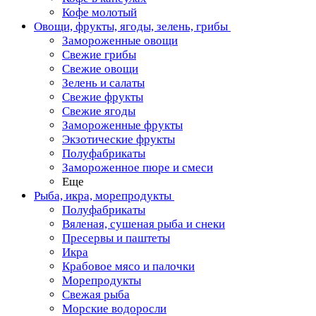
Кофе молотый
Овощи, фрукты, ягоды, зелень, грибы
Замороженные овощи
Свежие грибы
Свежие овощи
Зелень и салаты
Свежие фрукты
Свежие ягоды
Замороженные фрукты
Экзотические фрукты
Полуфабрикаты
Замороженное пюре и смеси
Еще
Рыба, икра, морепродукты
Полуфабрикаты
Вяленая, сушеная рыба и снеки
Пресервы и паштеты
Икра
Крабовое мясо и палочки
Морепродукты
Свежая рыба
Морские водоросли