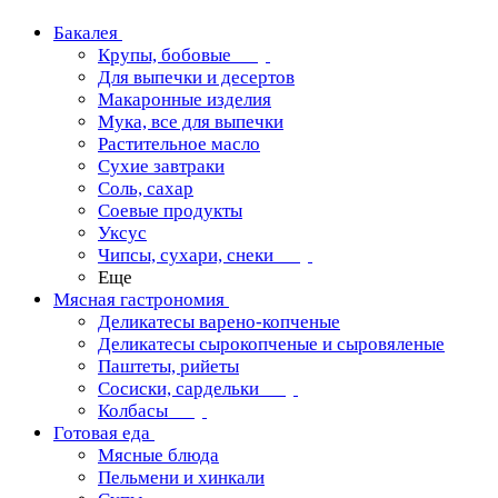
Бакалея
Крупы, бобовые
Для выпечки и десертов
Макаронные изделия
Мука, все для выпечки
Растительное масло
Сухие завтраки
Соль, сахар
Соевые продукты
Уксус
Чипсы, сухари, снеки
Еще
Мясная гастрономия
Деликатесы варено-копченые
Деликатесы сырокопченые и сыровяленые
Паштеты, рийеты
Сосиски, сардельки
Колбасы
Готовая еда
Мясные блюда
Пельмени и хинкали