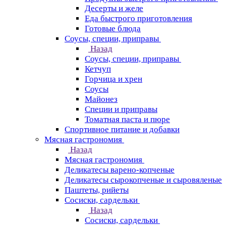
Десерты и желе
Еда быстрого приготовления
Готовые блюда
Соусы, специи, приправы
Назад
Соусы, специи, приправы
Кетчуп
Горчица и хрен
Соусы
Майонез
Специи и приправы
Томатная паста и пюре
Спортивное питание и добавки
Мясная гастрономия
Назад
Мясная гастрономия
Деликатесы варено-копченые
Деликатесы сырокопченые и сыровяленые
Паштеты, рийеты
Сосиски, сардельки
Назад
Сосиски, сардельки