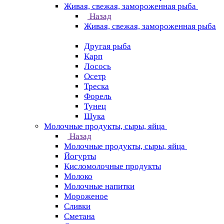
Живая, свежая, замороженная рыба
Назад
Живая, свежая, замороженная рыба
Другая рыба
Карп
Лосось
Осетр
Треска
Форель
Тунец
Щука
Молочные продукты, сыры, яйца
Назад
Молочные продукты, сыры, яйца
Йогурты
Кисломолочные продукты
Молоко
Молочные напитки
Мороженое
Сливки
Сметана