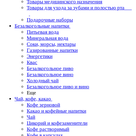
Товары медицинского назначения
Товары для ухода за зубами и полостью рта
Подарочные наборы
Безалкогольные напитки
Питьевая вода
Минеральная вода
Соки, морсы, нектары
Газированные напитки
Энергетики
Квас
Безалкогольное пиво
Безалкогольное вино
Холодный чай
Безалкогольное пиво и вино
Еще
Чай, кофе, какао
Кофе зерновой
Какао и кофейные напитки
Чай
Цикорий и кофезаменители
Кофе растворимый
Кофе в капсулах