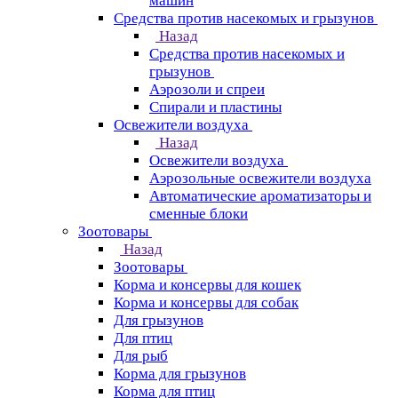
машин
Средства против насекомых и грызунов
Назад
Средства против насекомых и
грызунов
Аэрозоли и спреи
Спирали и пластины
Освежители воздуха
Назад
Освежители воздуха
Аэрозольные освежители воздуха
Автоматические ароматизаторы и
сменные блоки
Зоотовары
Назад
Зоотовары
Корма и консервы для кошек
Корма и консервы для собак
Для грызунов
Для птиц
Для рыб
Корма для грызунов
Корма для птиц