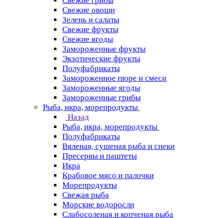
Свежие грибы
Свежие овощи
Зелень и салаты
Свежие фрукты
Свежие ягоды
Замороженные фрукты
Экзотические фрукты
Полуфабрикаты
Замороженное пюре и смеси
Замороженные ягоды
Замороженные грибы
Рыба, икра, морепродукты
Назад
Рыба, икра, морепродукты
Полуфабрикаты
Вяленая, сушеная рыба и снеки
Пресервы и паштеты
Икра
Крабовое мясо и палочки
Морепродукты
Свежая рыба
Морские водоросли
Слабосоленая и копченая рыба