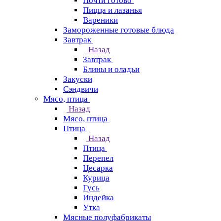
Почти готово
Пицца и лазанья
Вареники
Замороженные готовые блюда
Завтрак
Назад
Завтрак
Блины и оладьи
Закуски
Сэндвичи
Мясо, птица
Назад
Мясо, птица
Птица
Назад
Птица
Перепел
Цесарка
Курица
Гусь
Индейка
Утка
Мясные полуфабрикаты