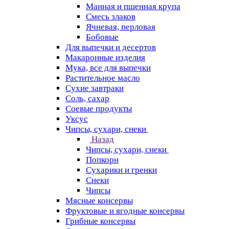
Манная и пшенная крупа
Смесь злаков
Ячневая, перловая
Бобовые
Для выпечки и десертов
Макаронные изделия
Мука, все для выпечки
Растительное масло
Сухие завтраки
Соль, сахар
Соевые продукты
Уксус
Чипсы, сухари, снеки
Назад
Чипсы, сухари, снеки
Попкорн
Сухарики и гренки
Снеки
Чипсы
Мясные консервы
Фруктовые и ягодные консервы
Грибные консервы