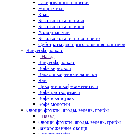
Газированные напитки
Энергетики
Квас
Безалкогольное пиво
Безалкогольное вино
Холодный чай
Безалкогольное пиво и вино
Субстраты для приготовления напитков
Чай, кофе, какао
Назад
Чай, кофе, какао
Кофе зерновой
Какао и кофейные напитки
Чай
Цикорий и кофезаменители
Кофе растворимый
Кофе в капсулах
Кофе молотый
Овощи, фрукты, ягоды, зелень, грибы
Назад
Овощи, фрукты, ягоды, зелень, грибы
Замороженные овощи