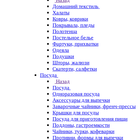
Назад
Домашний текстиль
Халаты
Ковры, коврики
Покрывала, пледы
Полотенца
Постельное белье
Фартуки, прихватки
Одеяла
Подушки
Шторы, жалюзи
Скатерти, салфетки
Посуда
Назад
Посуда
Одноразовая посуда
Аксессуары для выпечки
Заварочные чайники, френч-прессы
Крышки для посуды
Посуда для приготовления пищи
Поддоны, гастроемкости
Чайники, турки, кофеварки
Противни, формы для выпечки