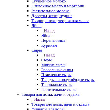
Сгущенное молоко
Сливочное масло и маргарин
Растительное молоко
Десерты, желе, пудинг
Творог, сырки, творожная масса
Яйца
Назад
Яйца
Перепелиные
Куриные
Сыры
Назад
Сыры
Мягкие сыры
Рассольные сыры
Плавленые сыры
Твёрдые и полутвёрдые сыры
Творожные сыры
Растительные сыры
Товары для дома, дачи и отдыха
Назад
Товары для дома, дачи и отдыха
Фильтры для воды