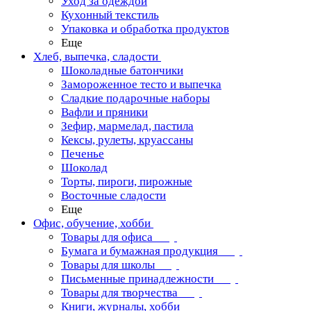
Уход за одеждой
Кухонный текстиль
Упаковка и обработка продуктов
Еще
Хлеб, выпечка, сладости
Шоколадные батончики
Замороженное тесто и выпечка
Сладкие подарочные наборы
Вафли и пряники
Зефир, мармелад, пастила
Кексы, рулеты, круассаны
Печенье
Шоколад
Торты, пироги, пирожные
Восточные сладости
Еще
Офис, обучение, хобби
Товары для офиса
Бумага и бумажная продукция
Товары для школы
Письменные принадлежности
Товары для творчества
Книги, журналы, хобби