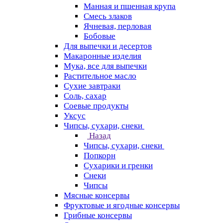
Манная и пшенная крупа
Смесь злаков
Ячневая, перловая
Бобовые
Для выпечки и десертов
Макаронные изделия
Мука, все для выпечки
Растительное масло
Сухие завтраки
Соль, сахар
Соевые продукты
Уксус
Чипсы, сухари, снеки
Назад
Чипсы, сухари, снеки
Попкорн
Сухарики и гренки
Снеки
Чипсы
Мясные консервы
Фруктовые и ягодные консервы
Грибные консервы