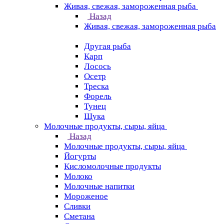
Живая, свежая, замороженная рыба
Назад
Живая, свежая, замороженная рыба
Другая рыба
Карп
Лосось
Осетр
Треска
Форель
Тунец
Щука
Молочные продукты, сыры, яйца
Назад
Молочные продукты, сыры, яйца
Йогурты
Кисломолочные продукты
Молоко
Молочные напитки
Мороженое
Сливки
Сметана