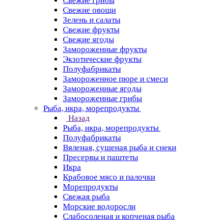
Свежие грибы
Свежие овощи
Зелень и салаты
Свежие фрукты
Свежие ягоды
Замороженные фрукты
Экзотические фрукты
Полуфабрикаты
Замороженное пюре и смеси
Замороженные ягоды
Замороженные грибы
Рыба, икра, морепродукты
Назад
Рыба, икра, морепродукты
Полуфабрикаты
Вяленая, сушеная рыба и снеки
Пресервы и паштеты
Икра
Крабовое мясо и палочки
Морепродукты
Свежая рыба
Морские водоросли
Слабосоленая и копченая рыба