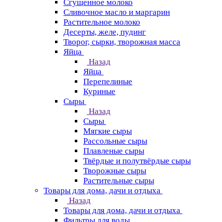
Сгущенное молоко
Сливочное масло и маргарин
Растительное молоко
Десерты, желе, пудинг
Творог, сырки, творожная масса
Яйца
Назад
Яйца
Перепелиные
Куриные
Сыры
Назад
Сыры
Мягкие сыры
Рассольные сыры
Плавленые сыры
Твёрдые и полутвёрдые сыры
Творожные сыры
Растительные сыры
Товары для дома, дачи и отдыха
Назад
Товары для дома, дачи и отдыха
Фильтры для воды