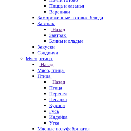
Почти готово
Пицца и лазанья
Вареники
Замороженные готовые блюда
Завтрак
Назад
Завтрак
Блины и оладьи
Закуски
Сэндвичи
Мясо, птица
Назад
Мясо, птица
Птица
Назад
Птица
Перепел
Цесарка
Курица
Гусь
Индейка
Утка
Мясные полуфабрикаты