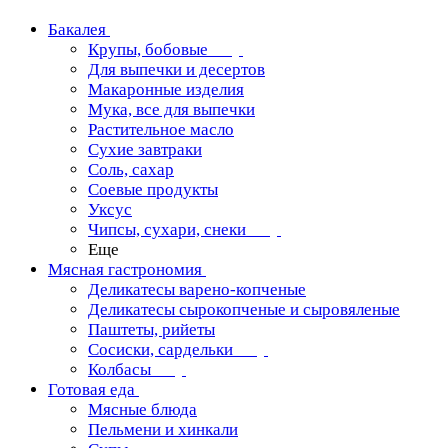
Бакалея
Крупы, бобовые
Для выпечки и десертов
Макаронные изделия
Мука, все для выпечки
Растительное масло
Сухие завтраки
Соль, сахар
Соевые продукты
Уксус
Чипсы, сухари, снеки
Еще
Мясная гастрономия
Деликатесы варено-копченые
Деликатесы сырокопченые и сыровяленые
Паштеты, рийеты
Сосиски, сардельки
Колбасы
Готовая еда
Мясные блюда
Пельмени и хинкали