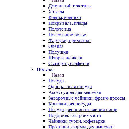
Назад
Домашний текстиль
Халаты
Ковры, коврики
Покрывала, пледы
Полотенца
Постельное белье
Фартуки, прихватки
Одеяла
Подушки
Шторы, жалюзи
Скатерти, салфетки
Посуда
Назад
Посуда
Одноразовая посуда
Аксессуары для выпечки
Заварочные чайники, френч-прессы
Крышки для посуды
Посуда для приготовления пищи
Поддоны, гастроемкости
Чайники, турки, кофеварки
Противни, формы для выпечки