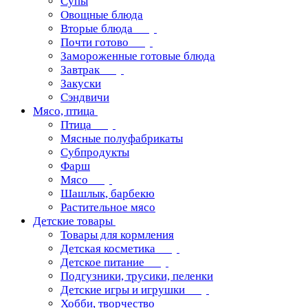
Супы
Овощные блюда
Вторые блюда
Почти готово
Замороженные готовые блюда
Завтрак
Закуски
Сэндвичи
Мясо, птица
Птица
Мясные полуфабрикаты
Субпродукты
Фарш
Мясо
Шашлык, барбекю
Растительное мясо
Детские товары
Товары для кормления
Детская косметика
Детское питание
Подгузники, трусики, пеленки
Детские игры и игрушки
Хобби, творчество