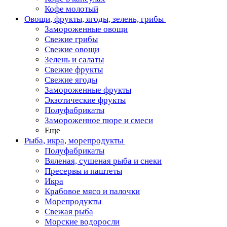
Кофе молотый
Овощи, фрукты, ягоды, зелень, грибы
Замороженные овощи
Свежие грибы
Свежие овощи
Зелень и салаты
Свежие фрукты
Свежие ягоды
Замороженные фрукты
Экзотические фрукты
Полуфабрикаты
Замороженное пюре и смеси
Еще
Рыба, икра, морепродукты
Полуфабрикаты
Вяленая, сушеная рыба и снеки
Пресервы и паштеты
Икра
Крабовое мясо и палочки
Морепродукты
Свежая рыба
Морские водоросли