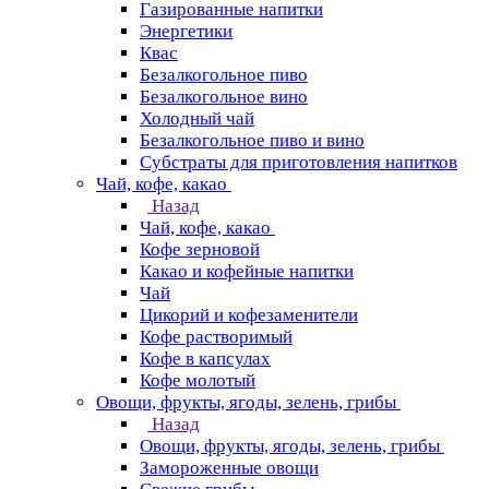
Газированные напитки
Энергетики
Квас
Безалкогольное пиво
Безалкогольное вино
Холодный чай
Безалкогольное пиво и вино
Субстраты для приготовления напитков
Чай, кофе, какао
Назад
Чай, кофе, какао
Кофе зерновой
Какао и кофейные напитки
Чай
Цикорий и кофезаменители
Кофе растворимый
Кофе в капсулах
Кофе молотый
Овощи, фрукты, ягоды, зелень, грибы
Назад
Овощи, фрукты, ягоды, зелень, грибы
Замороженные овощи