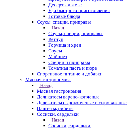
Десерты и желе
Еда быстрого приготовления
Готовые блюда
Соусы, специи, приправы
Назад
Соусы, специи, приправы
Кетчуп
Горчица и хрен
Соусы
Майонез
Специи и приправы
Томатная паста и пюре
Спортивное питание и добавки
Мясная гастрономия
Назад
Мясная гастрономия
Деликатесы варено-копченые
Деликатесы сырокопченые и сыровяленые
Паштеты, рийеты
Сосиски, сардельки
Назад
Сосиски, сардельки