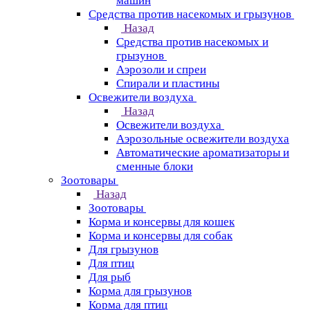
машин
Средства против насекомых и грызунов
Назад
Средства против насекомых и
грызунов
Аэрозоли и спреи
Спирали и пластины
Освежители воздуха
Назад
Освежители воздуха
Аэрозольные освежители воздуха
Автоматические ароматизаторы и
сменные блоки
Зоотовары
Назад
Зоотовары
Корма и консервы для кошек
Корма и консервы для собак
Для грызунов
Для птиц
Для рыб
Корма для грызунов
Корма для птиц