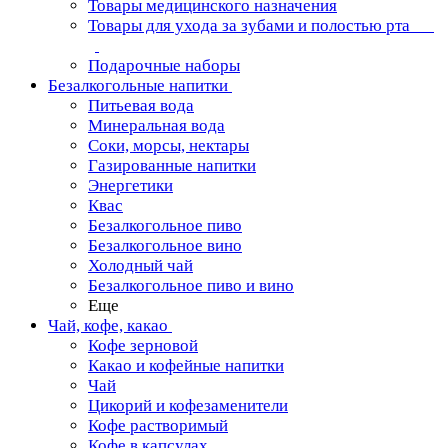
Товары медицинского назначения
Товары для ухода за зубами и полостью рта
Подарочные наборы
Безалкогольные напитки
Питьевая вода
Минеральная вода
Соки, морсы, нектары
Газированные напитки
Энергетики
Квас
Безалкогольное пиво
Безалкогольное вино
Холодный чай
Безалкогольное пиво и вино
Еще
Чай, кофе, какао
Кофе зерновой
Какао и кофейные напитки
Чай
Цикорий и кофезаменители
Кофе растворимый
Кофе в капсулах