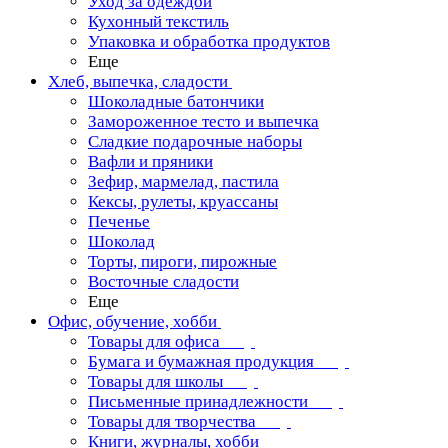
Уход за одеждой
Кухонный текстиль
Упаковка и обработка продуктов
Еще
Хлеб, выпечка, сладости
Шоколадные батончики
Замороженное тесто и выпечка
Сладкие подарочные наборы
Вафли и пряники
Зефир, мармелад, пастила
Кексы, рулеты, круассаны
Печенье
Шоколад
Торты, пироги, пирожные
Восточные сладости
Еще
Офис, обучение, хобби
Товары для офиса
Бумага и бумажная продукция
Товары для школы
Письменные принадлежности
Товары для творчества
Книги, журналы, хобби