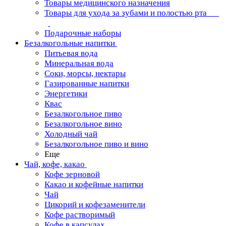
Товары медицинского назначения
Товары для ухода за зубами и полостью рта
Подарочные наборы
Безалкогольные напитки
Питьевая вода
Минеральная вода
Соки, морсы, нектары
Газированные напитки
Энергетики
Квас
Безалкогольное пиво
Безалкогольное вино
Холодный чай
Безалкогольное пиво и вино
Еще
Чай, кофе, какао
Кофе зерновой
Какао и кофейные напитки
Чай
Цикорий и кофезаменители
Кофе растворимый
Кофе в капсулах