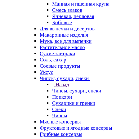
Манная и пшенная крупа
Смесь злаков
Ячневая, перловая
Бобовые
Для выпечки и десертов
Макаронные изделия
Мука, все для выпечки
Растительное масло
Сухие завтраки
Соль, сахар
Соевые продукты
Уксус
Чипсы, сухари, снеки
Назад
Чипсы, сухари, снеки
Попкорн
Сухарики и гренки
Снеки
Чипсы
Мясные консервы
Фруктовые и ягодные консервы
Грибные консервы