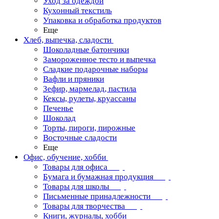
Уход за одеждой
Кухонный текстиль
Упаковка и обработка продуктов
Еще
Хлеб, выпечка, сладости
Шоколадные батончики
Замороженное тесто и выпечка
Сладкие подарочные наборы
Вафли и пряники
Зефир, мармелад, пастила
Кексы, рулеты, круассаны
Печенье
Шоколад
Торты, пироги, пирожные
Восточные сладости
Еще
Офис, обучение, хобби
Товары для офиса
Бумага и бумажная продукция
Товары для школы
Письменные принадлежности
Товары для творчества
Книги, журналы, хобби