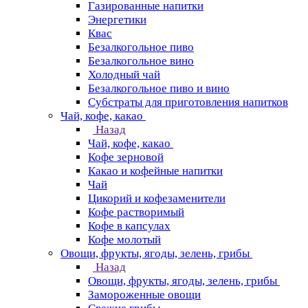
Газированные напитки
Энергетики
Квас
Безалкогольное пиво
Безалкогольное вино
Холодный чай
Безалкогольное пиво и вино
Субстраты для приготовления напитков
Чай, кофе, какао
Назад
Чай, кофе, какао
Кофе зерновой
Какао и кофейные напитки
Чай
Цикорий и кофезаменители
Кофе растворимый
Кофе в капсулах
Кофе молотый
Овощи, фрукты, ягоды, зелень, грибы
Назад
Овощи, фрукты, ягоды, зелень, грибы
Замороженные овощи