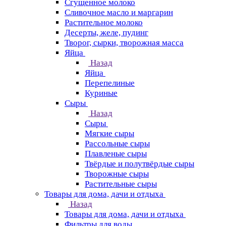
Сгущенное молоко
Сливочное масло и маргарин
Растительное молоко
Десерты, желе, пудинг
Творог, сырки, творожная масса
Яйца
Назад
Яйца
Перепелиные
Куриные
Сыры
Назад
Сыры
Мягкие сыры
Рассольные сыры
Плавленые сыры
Твёрдые и полутвёрдые сыры
Творожные сыры
Растительные сыры
Товары для дома, дачи и отдыха
Назад
Товары для дома, дачи и отдыха
Фильтры для воды