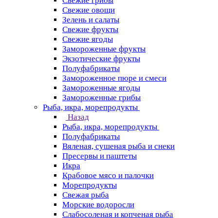
Свежие грибы
Свежие овощи
Зелень и салаты
Свежие фрукты
Свежие ягоды
Замороженные фрукты
Экзотические фрукты
Полуфабрикаты
Замороженное пюре и смеси
Замороженные ягоды
Замороженные грибы
Рыба, икра, морепродукты
Назад
Рыба, икра, морепродукты
Полуфабрикаты
Вяленая, сушеная рыба и снеки
Пресервы и паштеты
Икра
Крабовое мясо и палочки
Морепродукты
Свежая рыба
Морские водоросли
Слабосоленая и копченая рыба