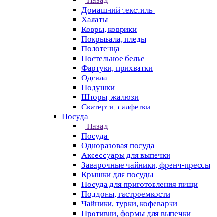
Назад
Домашний текстиль
Халаты
Ковры, коврики
Покрывала, пледы
Полотенца
Постельное белье
Фартуки, прихватки
Одеяла
Подушки
Шторы, жалюзи
Скатерти, салфетки
Посуда
Назад
Посуда
Одноразовая посуда
Аксессуары для выпечки
Заварочные чайники, френч-прессы
Крышки для посуды
Посуда для приготовления пищи
Поддоны, гастроемкости
Чайники, турки, кофеварки
Противни, формы для выпечки