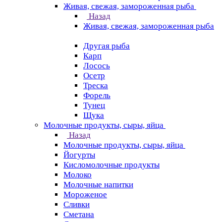
Живая, свежая, замороженная рыба
Назад
Живая, свежая, замороженная рыба
Другая рыба
Карп
Лосось
Осетр
Треска
Форель
Тунец
Щука
Молочные продукты, сыры, яйца
Назад
Молочные продукты, сыры, яйца
Йогурты
Кисломолочные продукты
Молоко
Молочные напитки
Мороженое
Сливки
Сметана