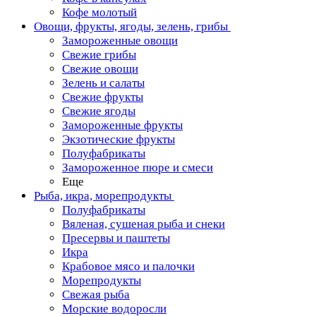
Кофе молотый
Овощи, фрукты, ягоды, зелень, грибы
Замороженные овощи
Свежие грибы
Свежие овощи
Зелень и салаты
Свежие фрукты
Свежие ягоды
Замороженные фрукты
Экзотические фрукты
Полуфабрикаты
Замороженное пюре и смеси
Еще
Рыба, икра, морепродукты
Полуфабрикаты
Вяленая, сушеная рыба и снеки
Пресервы и паштеты
Икра
Крабовое мясо и палочки
Морепродукты
Свежая рыба
Морские водоросли