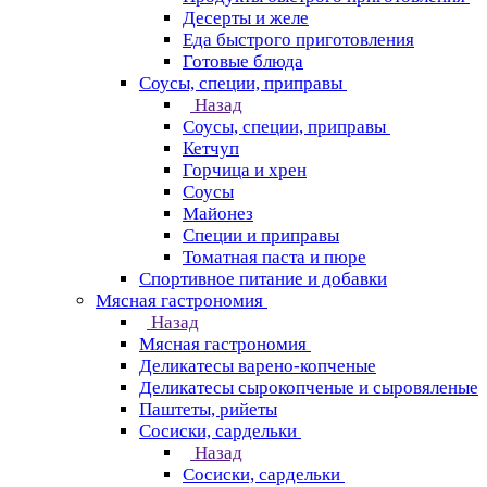
Десерты и желе
Еда быстрого приготовления
Готовые блюда
Соусы, специи, приправы
Назад
Соусы, специи, приправы
Кетчуп
Горчица и хрен
Соусы
Майонез
Специи и приправы
Томатная паста и пюре
Спортивное питание и добавки
Мясная гастрономия
Назад
Мясная гастрономия
Деликатесы варено-копченые
Деликатесы сырокопченые и сыровяленые
Паштеты, рийеты
Сосиски, сардельки
Назад
Сосиски, сардельки