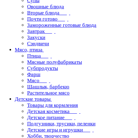
Супы
Овощные блюда
Вторые блюда
Почти готово
Замороженные готовые блюда
Завтрак
Закуски
Сэндвичи
Мясо, птица
Птица
Мясные полуфабрикаты
Субпродукты
Фарш
Мясо
Шашлык, барбекю
Растительное мясо
Детские товары
Товары для кормления
Детская косметика
Детское питание
Подгузники, трусики, пеленки
Детские игры и игрушки
Хобби, творчество