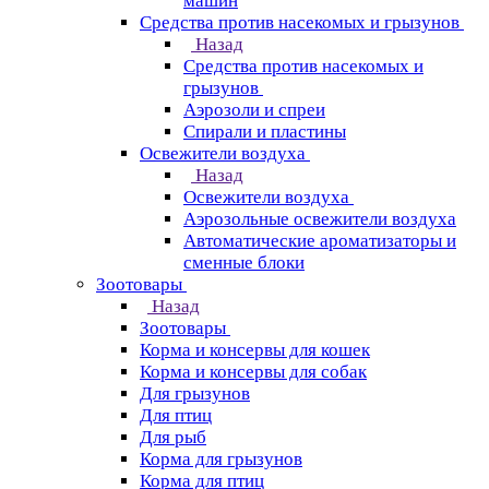
машин
Средства против насекомых и грызунов
Назад
Средства против насекомых и
грызунов
Аэрозоли и спреи
Спирали и пластины
Освежители воздуха
Назад
Освежители воздуха
Аэрозольные освежители воздуха
Автоматические ароматизаторы и
сменные блоки
Зоотовары
Назад
Зоотовары
Корма и консервы для кошек
Корма и консервы для собак
Для грызунов
Для птиц
Для рыб
Корма для грызунов
Корма для птиц