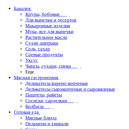
Бакалея
Крупы, бобовые
Для выпечки и десертов
Макаронные изделия
Мука, все для выпечки
Растительное масло
Сухие завтраки
Соль, сахар
Соевые продукты
Уксус
Чипсы, сухари, снеки
Еще
Мясная гастрономия
Деликатесы варено-копченые
Деликатесы сырокопченые и сыровяленые
Паштеты, рийеты
Сосиски, сардельки
Колбасы
Готовая еда
Мясные блюда
Пельмени и хинкали