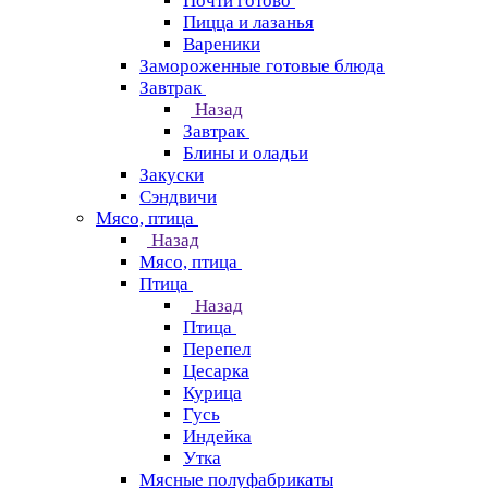
Почти готово
Пицца и лазанья
Вареники
Замороженные готовые блюда
Завтрак
Назад
Завтрак
Блины и оладьи
Закуски
Сэндвичи
Мясо, птица
Назад
Мясо, птица
Птица
Назад
Птица
Перепел
Цесарка
Курица
Гусь
Индейка
Утка
Мясные полуфабрикаты