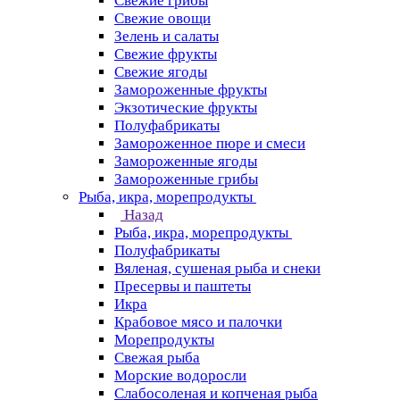
Свежие грибы
Свежие овощи
Зелень и салаты
Свежие фрукты
Свежие ягоды
Замороженные фрукты
Экзотические фрукты
Полуфабрикаты
Замороженное пюре и смеси
Замороженные ягоды
Замороженные грибы
Рыба, икра, морепродукты
Назад
Рыба, икра, морепродукты
Полуфабрикаты
Вяленая, сушеная рыба и снеки
Пресервы и паштеты
Икра
Крабовое мясо и палочки
Морепродукты
Свежая рыба
Морские водоросли
Слабосоленая и копченая рыба