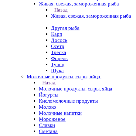
Живая, свежая, замороженная рыба
Назад
Живая, свежая, замороженная рыба
Другая рыба
Карп
Лосось
Осетр
Треска
Форель
Тунец
Щука
Молочные продукты, сыры, яйца
Назад
Молочные продукты, сыры, яйца
Йогурты
Кисломолочные продукты
Молоко
Молочные напитки
Мороженое
Сливки
Сметана