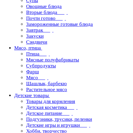
Супы
Овощные блюда
Вторые блюда
Почти готово
Замороженные готовые блюда
Завтрак
Закуски
Сэндвичи
Мясо, птица
Птица
Мясные полуфабрикаты
Субпродукты
Фарш
Мясо
Шашлык, барбекю
Растительное мясо
Детские товары
Товары для кормления
Детская косметика
Детское питание
Подгузники, трусики, пеленки
Детские игры и игрушки
Хобби, творчество