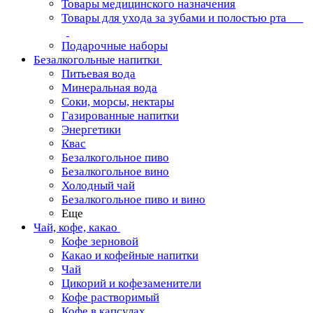
Товары медицинского назначения
Товары для ухода за зубами и полостью рта
Подарочные наборы
Безалкогольные напитки
Питьевая вода
Минеральная вода
Соки, морсы, нектары
Газированные напитки
Энергетики
Квас
Безалкогольное пиво
Безалкогольное вино
Холодный чай
Безалкогольное пиво и вино
Еще
Чай, кофе, какао
Кофе зерновой
Какао и кофейные напитки
Чай
Цикорий и кофезаменители
Кофе растворимый
Кофе в капсулах