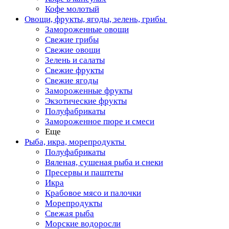
Кофе молотый
Овощи, фрукты, ягоды, зелень, грибы
Замороженные овощи
Свежие грибы
Свежие овощи
Зелень и салаты
Свежие фрукты
Свежие ягоды
Замороженные фрукты
Экзотические фрукты
Полуфабрикаты
Замороженное пюре и смеси
Еще
Рыба, икра, морепродукты
Полуфабрикаты
Вяленая, сушеная рыба и снеки
Пресервы и паштеты
Икра
Крабовое мясо и палочки
Морепродукты
Свежая рыба
Морские водоросли