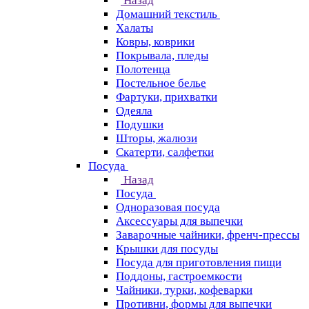
Назад
Домашний текстиль
Халаты
Ковры, коврики
Покрывала, пледы
Полотенца
Постельное белье
Фартуки, прихватки
Одеяла
Подушки
Шторы, жалюзи
Скатерти, салфетки
Посуда
Назад
Посуда
Одноразовая посуда
Аксессуары для выпечки
Заварочные чайники, френч-прессы
Крышки для посуды
Посуда для приготовления пищи
Поддоны, гастроемкости
Чайники, турки, кофеварки
Противни, формы для выпечки