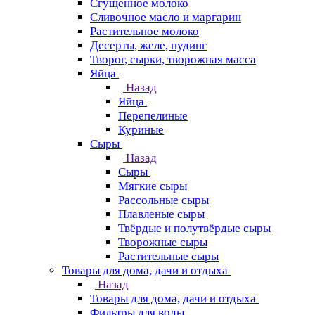
Сгущенное молоко
Сливочное масло и маргарин
Растительное молоко
Десерты, желе, пудинг
Творог, сырки, творожная масса
Яйца
Назад
Яйца
Перепелиные
Куриные
Сыры
Назад
Сыры
Мягкие сыры
Рассольные сыры
Плавленые сыры
Твёрдые и полутвёрдые сыры
Творожные сыры
Растительные сыры
Товары для дома, дачи и отдыха
Назад
Товары для дома, дачи и отдыха
Фильтры для воды