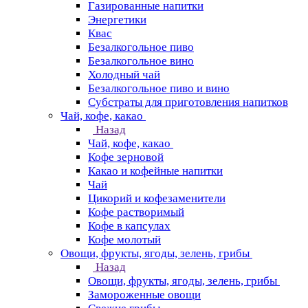
Газированные напитки
Энергетики
Квас
Безалкогольное пиво
Безалкогольное вино
Холодный чай
Безалкогольное пиво и вино
Субстраты для приготовления напитков
Чай, кофе, какао
Назад
Чай, кофе, какао
Кофе зерновой
Какао и кофейные напитки
Чай
Цикорий и кофезаменители
Кофе растворимый
Кофе в капсулах
Кофе молотый
Овощи, фрукты, ягоды, зелень, грибы
Назад
Овощи, фрукты, ягоды, зелень, грибы
Замороженные овощи