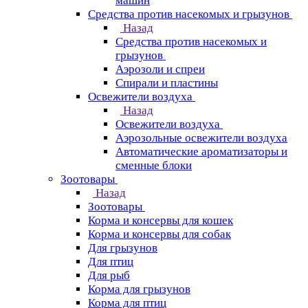
машин
Средства против насекомых и грызунов
Назад
Средства против насекомых и
грызунов
Аэрозоли и спреи
Спирали и пластины
Освежители воздуха
Назад
Освежители воздуха
Аэрозольные освежители воздуха
Автоматические ароматизаторы и
сменные блоки
Зоотовары
Назад
Зоотовары
Корма и консервы для кошек
Корма и консервы для собак
Для грызунов
Для птиц
Для рыб
Корма для грызунов
Корма для птиц