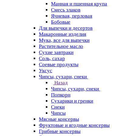
Манная и пшенная крупа
Смесь злаков
Ячневая, перловая
Бобовые
Для выпечки и десертов
Макаронные изделия
Мука, все для выпечки
Растительное масло
Сухие завтраки
Соль, сахар
Соевые продукты
Уксус
Чипсы, сухари, снеки
Назад
Чипсы, сухари, снеки
Попкорн
Сухарики и гренки
Снеки
Чипсы
Мясные консервы
Фруктовые и ягодные консервы
Грибные консервы