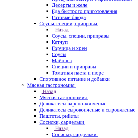
Десерты и желе
Еда быстрого приготовления
Готовые блюда
Соусы, специи, приправы
Назад
Соусы, специи, приправы
Кетчуп
Горчица и хрен
Соусы
Майонез
Специи и приправы
Томатная паста и пюре
Спортивное питание и добавки
Мясная гастрономия
Назад
Мясная гастрономия
Деликатесы варено-копченые
Деликатесы сырокопченые и сыровяленые
Паштеты, рийеты
Сосиски, сардельки
Назад
Сосиски, сардельки