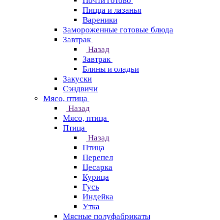
Почти готово
Пицца и лазанья
Вареники
Замороженные готовые блюда
Завтрак
Назад
Завтрак
Блины и оладьи
Закуски
Сэндвичи
Мясо, птица
Назад
Мясо, птица
Птица
Назад
Птица
Перепел
Цесарка
Курица
Гусь
Индейка
Утка
Мясные полуфабрикаты