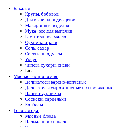
Бакалея
Крупы, бобовые
Для выпечки и десертов
Макаронные изделия
Мука, все для выпечки
Растительное масло
Сухие завтраки
Соль, сахар
Соевые продукты
Уксус
Чипсы, сухари, снеки
Еще
Мясная гастрономия
Деликатесы варено-копченые
Деликатесы сырокопченые и сыровяленые
Паштеты, рийеты
Сосиски, сардельки
Колбасы
Готовая еда
Мясные блюда
Пельмени и хинкали