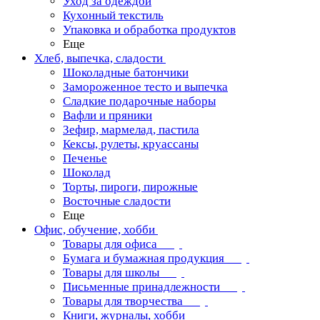
Уход за одеждой
Кухонный текстиль
Упаковка и обработка продуктов
Еще
Хлеб, выпечка, сладости
Шоколадные батончики
Замороженное тесто и выпечка
Сладкие подарочные наборы
Вафли и пряники
Зефир, мармелад, пастила
Кексы, рулеты, круассаны
Печенье
Шоколад
Торты, пироги, пирожные
Восточные сладости
Еще
Офис, обучение, хобби
Товары для офиса
Бумага и бумажная продукция
Товары для школы
Письменные принадлежности
Товары для творчества
Книги, журналы, хобби