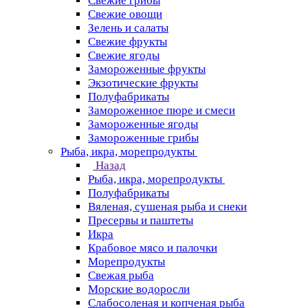
Свежие грибы
Свежие овощи
Зелень и салаты
Свежие фрукты
Свежие ягоды
Замороженные фрукты
Экзотические фрукты
Полуфабрикаты
Замороженное пюре и смеси
Замороженные ягоды
Замороженные грибы
Рыба, икра, морепродукты
Назад
Рыба, икра, морепродукты
Полуфабрикаты
Вяленая, сушеная рыба и снеки
Пресервы и паштеты
Икра
Крабовое мясо и палочки
Морепродукты
Свежая рыба
Морские водоросли
Слабосоленая и копченая рыба