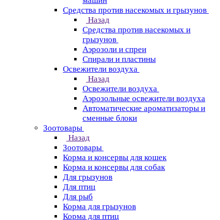
машин
Средства против насекомых и грызунов
Назад
Средства против насекомых и
грызунов
Аэрозоли и спреи
Спирали и пластины
Освежители воздуха
Назад
Освежители воздуха
Аэрозольные освежители воздуха
Автоматические ароматизаторы и
сменные блоки
Зоотовары
Назад
Зоотовары
Корма и консервы для кошек
Корма и консервы для собак
Для грызунов
Для птиц
Для рыб
Корма для грызунов
Корма для птиц