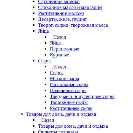
Сгущенное молоко
Сливочное масло и маргарин
Растительное молоко
Десерты, желе, пудинг
Творог, сырки, творожная масса
Яйца
Назад
Яйца
Перепелиные
Куриные
Сыры
Назад
Сыры
Мягкие сыры
Рассольные сыры
Плавленые сыры
Твёрдые и полутвёрдые сыры
Творожные сыры
Растительные сыры
Товары для дома, дачи и отдыха
Назад
Товары для дома, дачи и отдыха
Фильтры для воды