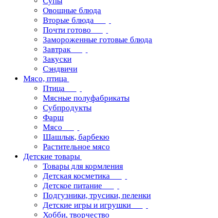
Супы
Овощные блюда
Вторые блюда
Почти готово
Замороженные готовые блюда
Завтрак
Закуски
Сэндвичи
Мясо, птица
Птица
Мясные полуфабрикаты
Субпродукты
Фарш
Мясо
Шашлык, барбекю
Растительное мясо
Детские товары
Товары для кормления
Детская косметика
Детское питание
Подгузники, трусики, пеленки
Детские игры и игрушки
Хобби, творчество