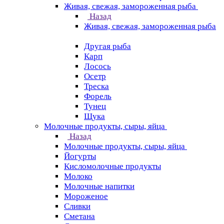
Живая, свежая, замороженная рыба
Назад
Живая, свежая, замороженная рыба
Другая рыба
Карп
Лосось
Осетр
Треска
Форель
Тунец
Щука
Молочные продукты, сыры, яйца
Назад
Молочные продукты, сыры, яйца
Йогурты
Кисломолочные продукты
Молоко
Молочные напитки
Мороженое
Сливки
Сметана