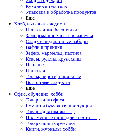
Уход за одеждой
Кухонный текстиль
Упаковка и обработка продуктов
Еще
Хлеб, выпечка, сладости
Шоколадные батончики
Замороженное тесто и выпечка
Сладкие подарочные наборы
Вафли и пряники
Зефир, мармелад, пастила
Кексы, рулеты, круассаны
Печенье
Шоколад
Торты, пироги, пирожные
Восточные сладости
Еще
Офис, обучение, хобби
Товары для офиса
Бумага и бумажная продукция
Товары для школы
Письменные принадлежности
Товары для творчества
Книги, журналы, хобби