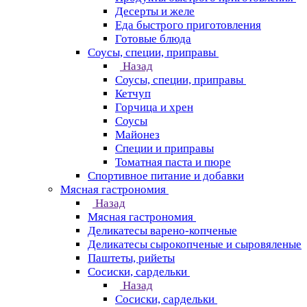
Десерты и желе
Еда быстрого приготовления
Готовые блюда
Соусы, специи, приправы
Назад
Соусы, специи, приправы
Кетчуп
Горчица и хрен
Соусы
Майонез
Специи и приправы
Томатная паста и пюре
Спортивное питание и добавки
Мясная гастрономия
Назад
Мясная гастрономия
Деликатесы варено-копченые
Деликатесы сырокопченые и сыровяленые
Паштеты, рийеты
Сосиски, сардельки
Назад
Сосиски, сардельки