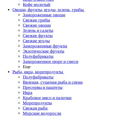
Кофе молотый
Овощи, фрукты, ягоды, зелень, грибы
Замороженные овощи
Свежие грибы
Свежие овощи
Зелень и салаты
Свежие фрукты
Свежие ягоды
Замороженные фрукты
Экзотические фрукты
Полуфабрикаты
Замороженное пюре и смеси
Еще
Рыба, икра, морепродукты
Полуфабрикаты
Вяленая, сушеная рыба и снеки
Пресервы и паштеты
Икра
Крабовое мясо и палочки
Морепродукты
Свежая рыба
Морские водоросли