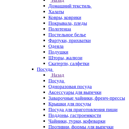
Назад
Домашний текстиль
Халаты
Ковры, коврики
Покрывала, пледы
Полотенца
Постельное белье
Фартуки, прихватки
Одеяла
Подушки
Шторы, жалюзи
Скатерти, салфетки
Посуда
Назад
Посуда
Одноразовая посуда
Аксессуары для выпечки
Заварочные чайники, френч-прессы
Крышки для посуды
Посуда для приготовления пищи
Поддоны, гастроемкости
Чайники, турки, кофеварки
Противни, формы для выпечки