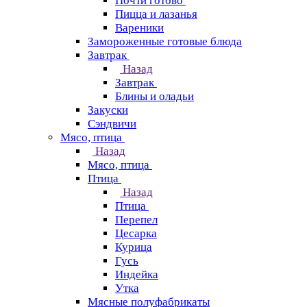
Почти готово
Пицца и лазанья
Вареники
Замороженные готовые блюда
Завтрак
Назад
Завтрак
Блины и оладьи
Закуски
Сэндвичи
Мясо, птица
Назад
Мясо, птица
Птица
Назад
Птица
Перепел
Цесарка
Курица
Гусь
Индейка
Утка
Мясные полуфабрикаты