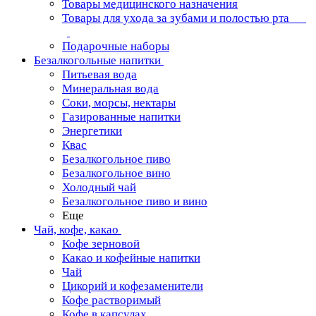
Товары медицинского назначения
Товары для ухода за зубами и полостью рта
Подарочные наборы
Безалкогольные напитки
Питьевая вода
Минеральная вода
Соки, морсы, нектары
Газированные напитки
Энергетики
Квас
Безалкогольное пиво
Безалкогольное вино
Холодный чай
Безалкогольное пиво и вино
Еще
Чай, кофе, какао
Кофе зерновой
Какао и кофейные напитки
Чай
Цикорий и кофезаменители
Кофе растворимый
Кофе в капсулах