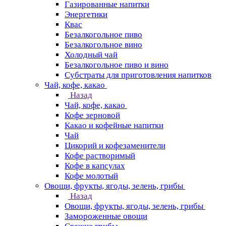
Газированные напитки
Энергетики
Квас
Безалкогольное пиво
Безалкогольное вино
Холодный чай
Безалкогольное пиво и вино
Субстраты для приготовления напитков
Чай, кофе, какао
Назад
Чай, кофе, какао
Кофе зерновой
Какао и кофейные напитки
Чай
Цикорий и кофезаменители
Кофе растворимый
Кофе в капсулах
Кофе молотый
Овощи, фрукты, ягоды, зелень, грибы
Назад
Овощи, фрукты, ягоды, зелень, грибы
Замороженные овощи