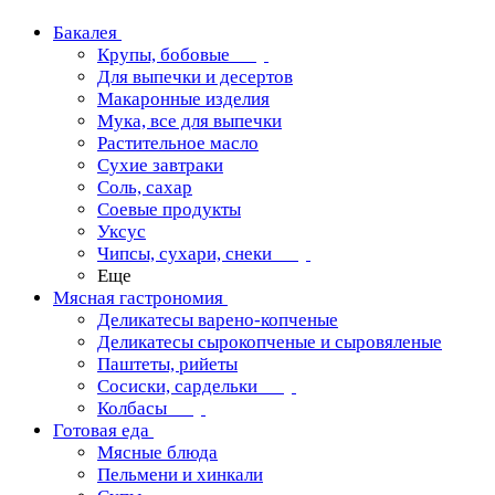
Бакалея
Крупы, бобовые
Для выпечки и десертов
Макаронные изделия
Мука, все для выпечки
Растительное масло
Сухие завтраки
Соль, сахар
Соевые продукты
Уксус
Чипсы, сухари, снеки
Еще
Мясная гастрономия
Деликатесы варено-копченые
Деликатесы сырокопченые и сыровяленые
Паштеты, рийеты
Сосиски, сардельки
Колбасы
Готовая еда
Мясные блюда
Пельмени и хинкали