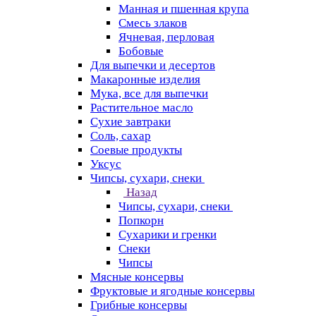
Манная и пшенная крупа
Смесь злаков
Ячневая, перловая
Бобовые
Для выпечки и десертов
Макаронные изделия
Мука, все для выпечки
Растительное масло
Сухие завтраки
Соль, сахар
Соевые продукты
Уксус
Чипсы, сухари, снеки
Назад
Чипсы, сухари, снеки
Попкорн
Сухарики и гренки
Снеки
Чипсы
Мясные консервы
Фруктовые и ягодные консервы
Грибные консервы