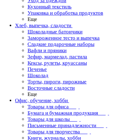
Уход за одеждой
Кухонный текстиль
Упаковка и обработка продуктов
Еще
Хлеб, выпечка, сладости
Шоколадные батончики
Замороженное тесто и выпечка
Сладкие подарочные наборы
Вафли и пряники
Зефир, мармелад, пастила
Кексы, рулеты, круассаны
Печенье
Шоколад
Торты, пироги, пирожные
Восточные сладости
Еще
Офис, обучение, хобби
Товары для офиса
Бумага и бумажная продукция
Товары для школы
Письменные принадлежности
Товары для творчества
Книги, журналы, хобби