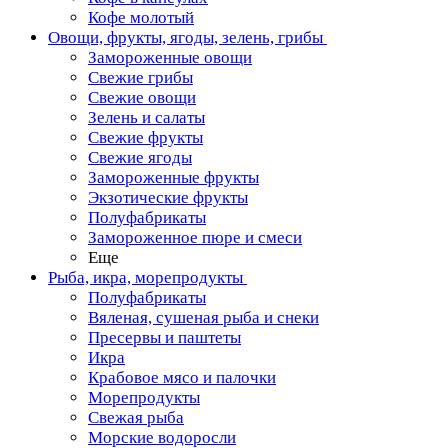
Кофе молотый
Овощи, фрукты, ягоды, зелень, грибы
Замороженные овощи
Свежие грибы
Свежие овощи
Зелень и салаты
Свежие фрукты
Свежие ягоды
Замороженные фрукты
Экзотические фрукты
Полуфабрикаты
Замороженное пюре и смеси
Еще
Рыба, икра, морепродукты
Полуфабрикаты
Вяленая, сушеная рыба и снеки
Пресервы и паштеты
Икра
Крабовое мясо и палочки
Морепродукты
Свежая рыба
Морские водоросли