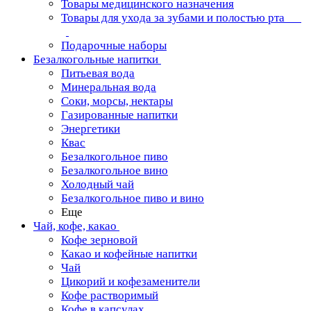
Товары медицинского назначения
Товары для ухода за зубами и полостью рта
Подарочные наборы
Безалкогольные напитки
Питьевая вода
Минеральная вода
Соки, морсы, нектары
Газированные напитки
Энергетики
Квас
Безалкогольное пиво
Безалкогольное вино
Холодный чай
Безалкогольное пиво и вино
Еще
Чай, кофе, какао
Кофе зерновой
Какао и кофейные напитки
Чай
Цикорий и кофезаменители
Кофе растворимый
Кофе в капсулах