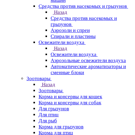
машин
Средства против насекомых и грызунов
Назад
Средства против насекомых и
грызунов
Аэрозоли и спреи
Спирали и пластины
Освежители воздуха
Назад
Освежители воздуха
Аэрозольные освежители воздуха
Автоматические ароматизаторы и
сменные блоки
Зоотовары
Назад
Зоотовары
Корма и консервы для кошек
Корма и консервы для собак
Для грызунов
Для птиц
Для рыб
Корма для грызунов
Корма для птиц