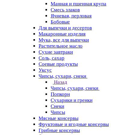
Манная и пшенная крупа
Смесь злаков
Ячневая, перловая
Бобовые
Для выпечки и десертов
Макаронные изделия
Мука, все для выпечки
Растительное масло
Сухие завтраки
Соль, сахар
Соевые продукты
Уксус
Чипсы, сухари, снеки
Назад
Чипсы, сухари, снеки
Попкорн
Сухарики и гренки
Снеки
Чипсы
Мясные консервы
Фруктовые и ягодные консервы
Грибные консервы