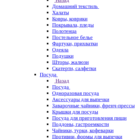
Назад
Домашний текстиль
Халаты
Ковры, коврики
Покрывала, пледы
Полотенца
Постельное белье
Фартуки, прихватки
Одеяла
Подушки
Шторы, жалюзи
Скатерти, салфетки
Посуда
Назад
Посуда
Одноразовая посуда
Аксессуары для выпечки
Заварочные чайники, френч-прессы
Крышки для посуды
Посуда для приготовления пищи
Поддоны, гастроемкости
Чайники, турки, кофеварки
Противни, формы для выпечки