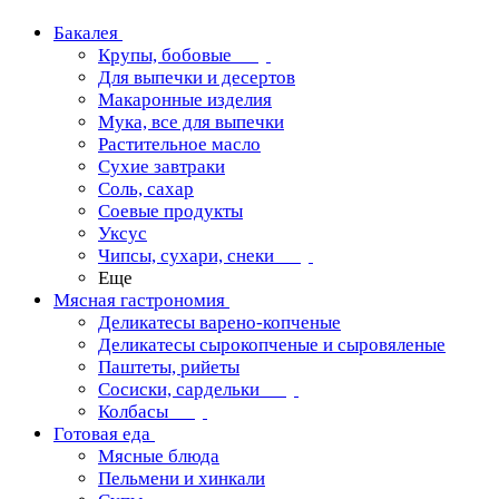
Бакалея
Крупы, бобовые
Для выпечки и десертов
Макаронные изделия
Мука, все для выпечки
Растительное масло
Сухие завтраки
Соль, сахар
Соевые продукты
Уксус
Чипсы, сухари, снеки
Еще
Мясная гастрономия
Деликатесы варено-копченые
Деликатесы сырокопченые и сыровяленые
Паштеты, рийеты
Сосиски, сардельки
Колбасы
Готовая еда
Мясные блюда
Пельмени и хинкали