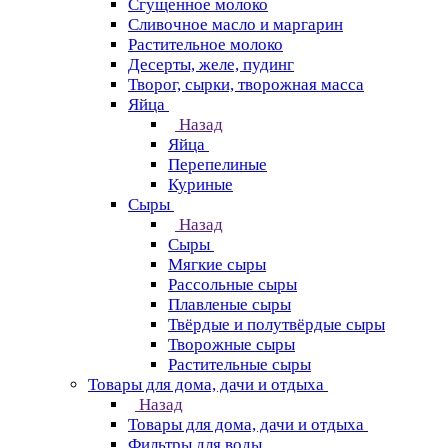
Сгущенное молоко
Сливочное масло и маргарин
Растительное молоко
Десерты, желе, пудинг
Творог, сырки, творожная масса
Яйца
Назад
Яйца
Перепелиные
Куриные
Сыры
Назад
Сыры
Мягкие сыры
Рассольные сыры
Плавленые сыры
Твёрдые и полутвёрдые сыры
Творожные сыры
Растительные сыры
Товары для дома, дачи и отдыха
Назад
Товары для дома, дачи и отдыха
Фильтры для воды