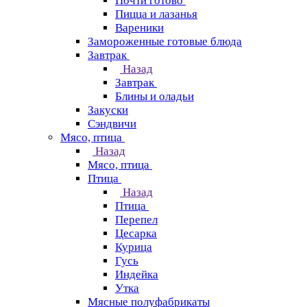
Почти готово
Пицца и лазанья
Вареники
Замороженные готовые блюда
Завтрак
Назад
Завтрак
Блины и оладьи
Закуски
Сэндвичи
Мясо, птица
Назад
Мясо, птица
Птица
Назад
Птица
Перепел
Цесарка
Курица
Гусь
Индейка
Утка
Мясные полуфабрикаты