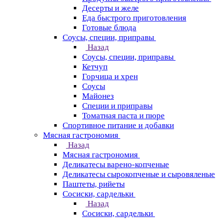
Десерты и желе
Еда быстрого приготовления
Готовые блюда
Соусы, специи, приправы
Назад
Соусы, специи, приправы
Кетчуп
Горчица и хрен
Соусы
Майонез
Специи и приправы
Томатная паста и пюре
Спортивное питание и добавки
Мясная гастрономия
Назад
Мясная гастрономия
Деликатесы варено-копченые
Деликатесы сырокопченые и сыровяленые
Паштеты, рийеты
Сосиски, сардельки
Назад
Сосиски, сардельки