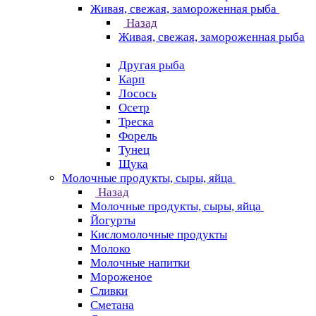
Живая, свежая, замороженная рыба
Назад
Живая, свежая, замороженная рыба
Другая рыба
Карп
Лосось
Осетр
Треска
Форель
Тунец
Щука
Молочные продукты, сыры, яйца
Назад
Молочные продукты, сыры, яйца
Йогурты
Кисломолочные продукты
Молоко
Молочные напитки
Мороженое
Сливки
Сметана