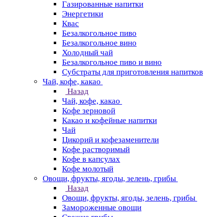
Газированные напитки
Энергетики
Квас
Безалкогольное пиво
Безалкогольное вино
Холодный чай
Безалкогольное пиво и вино
Субстраты для приготовления напитков
Чай, кофе, какао
Назад
Чай, кофе, какао
Кофе зерновой
Какао и кофейные напитки
Чай
Цикорий и кофезаменители
Кофе растворимый
Кофе в капсулах
Кофе молотый
Овощи, фрукты, ягоды, зелень, грибы
Назад
Овощи, фрукты, ягоды, зелень, грибы
Замороженные овощи