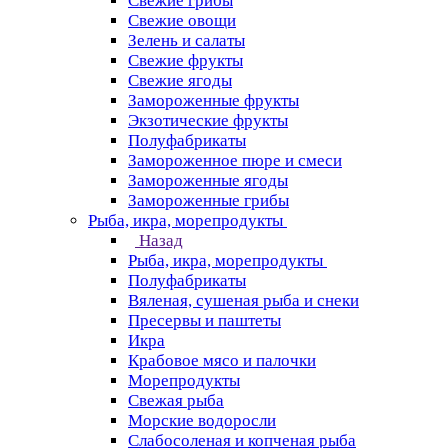
Свежие грибы
Свежие овощи
Зелень и салаты
Свежие фрукты
Свежие ягоды
Замороженные фрукты
Экзотические фрукты
Полуфабрикаты
Замороженное пюре и смеси
Замороженные ягоды
Замороженные грибы
Рыба, икра, морепродукты
Назад
Рыба, икра, морепродукты
Полуфабрикаты
Вяленая, сушеная рыба и снеки
Пресервы и паштеты
Икра
Крабовое мясо и палочки
Морепродукты
Свежая рыба
Морские водоросли
Слабосоленая и копченая рыба