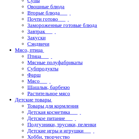
Супы
Овощные блюда
Вторые блюда
Почти готово
Замороженные готовые блюда
Завтрак
Закуски
Сэндвичи
Мясо, птица
Птица
Мясные полуфабрикаты
Субпродукты
Фарш
Мясо
Шашлык, барбекю
Растительное мясо
Детские товары
Товары для кормления
Детская косметика
Детское питание
Подгузники, трусики, пеленки
Детские игры и игрушки
Хобби, творчество