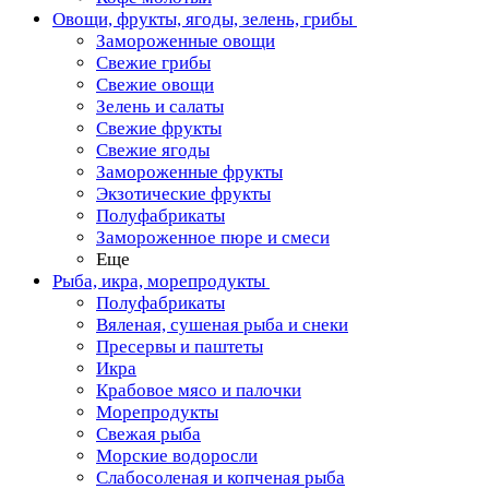
Овощи, фрукты, ягоды, зелень, грибы
Замороженные овощи
Свежие грибы
Свежие овощи
Зелень и салаты
Свежие фрукты
Свежие ягоды
Замороженные фрукты
Экзотические фрукты
Полуфабрикаты
Замороженное пюре и смеси
Еще
Рыба, икра, морепродукты
Полуфабрикаты
Вяленая, сушеная рыба и снеки
Пресервы и паштеты
Икра
Крабовое мясо и палочки
Морепродукты
Свежая рыба
Морские водоросли
Слабосоленая и копченая рыба