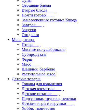
Супы
Овощные блюда
Вторые блюда
Почти готово
Замороженные готовые блюда
Завтрак
Закуски
Сэндвичи
Мясо, птица
Птица
Мясные полуфабрикаты
Субпродукты
Фарш
Мясо
Шашлык, барбекю
Растительное мясо
Детские товары
Товары для кормления
Детская косметика
Детское питание
Подгузники, трусики, пеленки
Детские игры и игрушки
Хобби, творчество