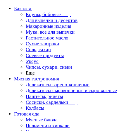
Бакалея
Крупы, бобовые
Для выпечки и десертов
Макаронные изделия
Мука, все для выпечки
Растительное масло
Сухие завтраки
Соль, сахар
Соевые продукты
Уксус
Чипсы, сухари, снеки
Еще
Мясная гастрономия
Деликатесы варено-копченые
Деликатесы сырокопченые и сыровяленые
Паштеты, рийеты
Сосиски, сардельки
Колбасы
Готовая еда
Мясные блюда
Пельмени и хинкали