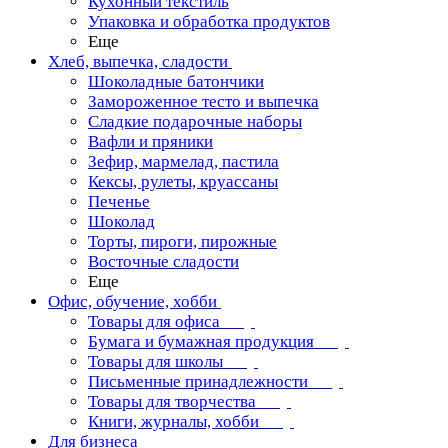
Кухонный текстиль
Упаковка и обработка продуктов
Еще
Хлеб, выпечка, сладости
Шоколадные батончики
Замороженное тесто и выпечка
Сладкие подарочные наборы
Вафли и пряники
Зефир, мармелад, пастила
Кексы, рулеты, круассаны
Печенье
Шоколад
Торты, пироги, пирожные
Восточные сладости
Еще
Офис, обучение, хобби
Товары для офиса
Бумага и бумажная продукция
Товары для школы
Письменные принадлежности
Товары для творчества
Книги, журналы, хобби
Для бизнеса