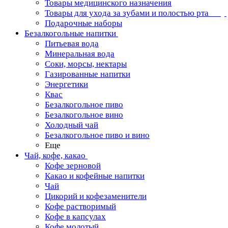
Товары медицинского назначения
Товары для ухода за зубами и полостью рта
Подарочные наборы
Безалкогольные напитки
Питьевая вода
Минеральная вода
Соки, морсы, нектары
Газированные напитки
Энергетики
Квас
Безалкогольное пиво
Безалкогольное вино
Холодный чай
Безалкогольное пиво и вино
Еще
Чай, кофе, какао
Кофе зерновой
Какао и кофейные напитки
Чай
Цикорий и кофезаменители
Кофе растворимый
Кофе в капсулах
Кофе молотый