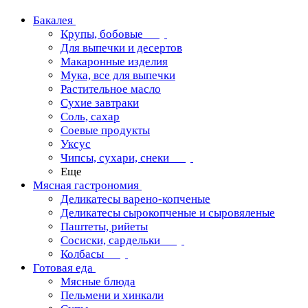
Бакалея
Крупы, бобовые
Для выпечки и десертов
Макаронные изделия
Мука, все для выпечки
Растительное масло
Сухие завтраки
Соль, сахар
Соевые продукты
Уксус
Чипсы, сухари, снеки
Еще
Мясная гастрономия
Деликатесы варено-копченые
Деликатесы сырокопченые и сыровяленые
Паштеты, рийеты
Сосиски, сардельки
Колбасы
Готовая еда
Мясные блюда
Пельмени и хинкали