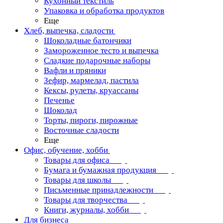
Кухонный текстиль
Упаковка и обработка продуктов
Еще
Хлеб, выпечка, сладости
Шоколадные батончики
Замороженное тесто и выпечка
Сладкие подарочные наборы
Вафли и пряники
Зефир, мармелад, пастила
Кексы, рулеты, круассаны
Печенье
Шоколад
Торты, пироги, пирожные
Восточные сладости
Еще
Офис, обучение, хобби
Товары для офиса
Бумага и бумажная продукция
Товары для школы
Письменные принадлежности
Товары для творчества
Книги, журналы, хобби
Для бизнеса