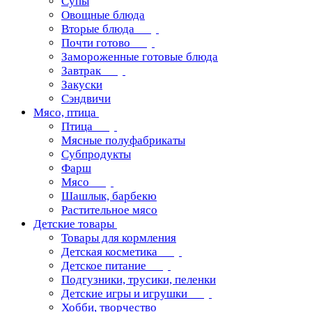
Супы
Овощные блюда
Вторые блюда
Почти готово
Замороженные готовые блюда
Завтрак
Закуски
Сэндвичи
Мясо, птица
Птица
Мясные полуфабрикаты
Субпродукты
Фарш
Мясо
Шашлык, барбекю
Растительное мясо
Детские товары
Товары для кормления
Детская косметика
Детское питание
Подгузники, трусики, пеленки
Детские игры и игрушки
Хобби, творчество