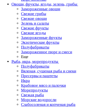
Овощи, фрукты, ягоды, зелень, грибы
Замороженные овощи
Свежие грибы
Свежие овощи
Зелень и салаты
Свежие фрукты
Свежие ягоды
Замороженные фрукты
Экзотические фрукты
Полуфабрикаты
Замороженное пюре и смеси
Еще
Рыба, икра, морепродукты
Полуфабрикаты
Вяленая, сушеная рыба и снеки
Пресервы и паштеты
Икра
Крабовое мясо и палочки
Морепродукты
Свежая рыба
Морские водоросли
Слабосоленая и копченая рыба