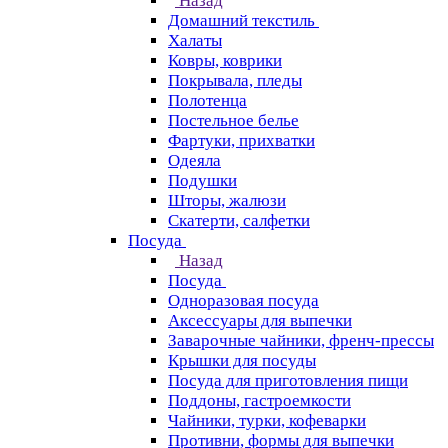
Назад
Домашний текстиль
Халаты
Ковры, коврики
Покрывала, пледы
Полотенца
Постельное белье
Фартуки, прихватки
Одеяла
Подушки
Шторы, жалюзи
Скатерти, салфетки
Посуда
Назад
Посуда
Одноразовая посуда
Аксессуары для выпечки
Заварочные чайники, френч-прессы
Крышки для посуды
Посуда для приготовления пищи
Поддоны, гастроемкости
Чайники, турки, кофеварки
Противни, формы для выпечки