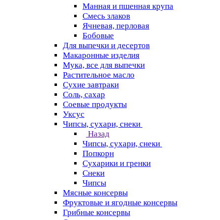
Манная и пшенная крупа
Смесь злаков
Ячневая, перловая
Бобовые
Для выпечки и десертов
Макаронные изделия
Мука, все для выпечки
Растительное масло
Сухие завтраки
Соль, сахар
Соевые продукты
Уксус
Чипсы, сухари, снеки
Назад
Чипсы, сухари, снеки
Попкорн
Сухарики и гренки
Снеки
Чипсы
Мясные консервы
Фруктовые и ягодные консервы
Грибные консервы