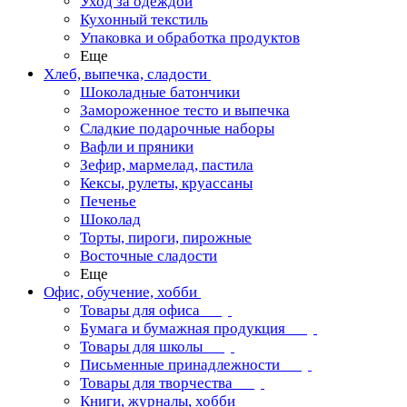
Уход за одеждой
Кухонный текстиль
Упаковка и обработка продуктов
Еще
Хлеб, выпечка, сладости
Шоколадные батончики
Замороженное тесто и выпечка
Сладкие подарочные наборы
Вафли и пряники
Зефир, мармелад, пастила
Кексы, рулеты, круассаны
Печенье
Шоколад
Торты, пироги, пирожные
Восточные сладости
Еще
Офис, обучение, хобби
Товары для офиса
Бумага и бумажная продукция
Товары для школы
Письменные принадлежности
Товары для творчества
Книги, журналы, хобби