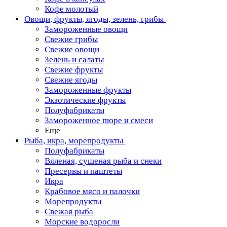
Кофе молотый
Овощи, фрукты, ягоды, зелень, грибы
Замороженные овощи
Свежие грибы
Свежие овощи
Зелень и салаты
Свежие фрукты
Свежие ягоды
Замороженные фрукты
Экзотические фрукты
Полуфабрикаты
Замороженное пюре и смеси
Еще
Рыба, икра, морепродукты
Полуфабрикаты
Вяленая, сушеная рыба и снеки
Пресервы и паштеты
Икра
Крабовое мясо и палочки
Морепродукты
Свежая рыба
Морские водоросли