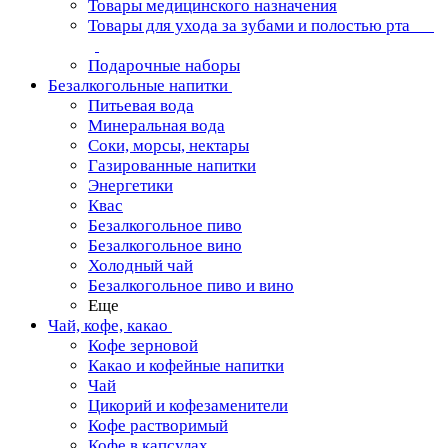
Товары медицинского назначения
Товары для ухода за зубами и полостью рта
Подарочные наборы
Безалкогольные напитки
Питьевая вода
Минеральная вода
Соки, морсы, нектары
Газированные напитки
Энергетики
Квас
Безалкогольное пиво
Безалкогольное вино
Холодный чай
Безалкогольное пиво и вино
Еще
Чай, кофе, какао
Кофе зерновой
Какао и кофейные напитки
Чай
Цикорий и кофезаменители
Кофе растворимый
Кофе в капсулах