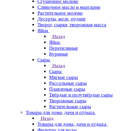
Сгущенное молоко
Сливочное масло и маргарин
Растительное молоко
Десерты, желе, пудинг
Творог, сырки, творожная масса
Яйца
Назад
Яйца
Перепелиные
Куриные
Сыры
Назад
Сыры
Мягкие сыры
Рассольные сыры
Плавленые сыры
Твёрдые и полутвёрдые сыры
Творожные сыры
Растительные сыры
Товары для дома, дачи и отдыха
Назад
Товары для дома, дачи и отдыха
Фильтры для воды