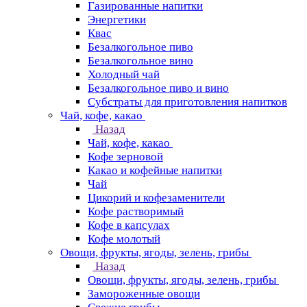
Газированные напитки
Энергетики
Квас
Безалкогольное пиво
Безалкогольное вино
Холодный чай
Безалкогольное пиво и вино
Субстраты для приготовления напитков
Чай, кофе, какао
Назад
Чай, кофе, какао
Кофе зерновой
Какао и кофейные напитки
Чай
Цикорий и кофезаменители
Кофе растворимый
Кофе в капсулах
Кофе молотый
Овощи, фрукты, ягоды, зелень, грибы
Назад
Овощи, фрукты, ягоды, зелень, грибы
Замороженные овощи