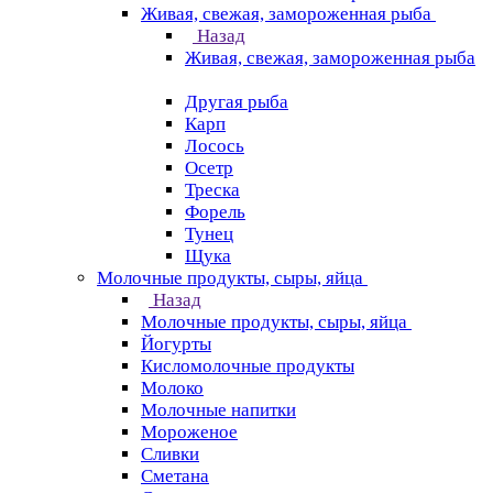
Живая, свежая, замороженная рыба
Назад
Живая, свежая, замороженная рыба
Другая рыба
Карп
Лосось
Осетр
Треска
Форель
Тунец
Щука
Молочные продукты, сыры, яйца
Назад
Молочные продукты, сыры, яйца
Йогурты
Кисломолочные продукты
Молоко
Молочные напитки
Мороженое
Сливки
Сметана