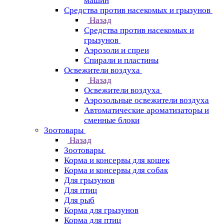
машин
Средства против насекомых и грызунов
Назад
Средства против насекомых и
грызунов
Аэрозоли и спреи
Спирали и пластины
Освежители воздуха
Назад
Освежители воздуха
Аэрозольные освежители воздуха
Автоматические ароматизаторы и
сменные блоки
Зоотовары
Назад
Зоотовары
Корма и консервы для кошек
Корма и консервы для собак
Для грызунов
Для птиц
Для рыб
Корма для грызунов
Корма для птиц