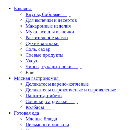
Бакалея
Крупы, бобовые
Для выпечки и десертов
Макаронные изделия
Мука, все для выпечки
Растительное масло
Сухие завтраки
Соль, сахар
Соевые продукты
Уксус
Чипсы, сухари, снеки
Еще
Мясная гастрономия
Деликатесы варено-копченые
Деликатесы сырокопченые и сыровяленые
Паштеты, рийеты
Сосиски, сардельки
Колбасы
Готовая еда
Мясные блюда
Пельмени и хинкали