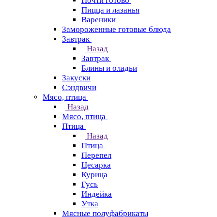
Почти готово
Пицца и лазанья
Вареники
Замороженные готовые блюда
Завтрак
Назад
Завтрак
Блины и оладьи
Закуски
Сэндвичи
Мясо, птица
Назад
Мясо, птица
Птица
Назад
Птица
Перепел
Цесарка
Курица
Гусь
Индейка
Утка
Мясные полуфабрикаты