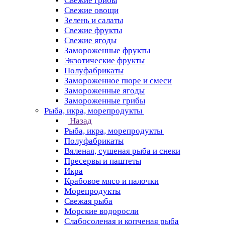
Свежие грибы
Свежие овощи
Зелень и салаты
Свежие фрукты
Свежие ягоды
Замороженные фрукты
Экзотические фрукты
Полуфабрикаты
Замороженное пюре и смеси
Замороженные ягоды
Замороженные грибы
Рыба, икра, морепродукты
Назад
Рыба, икра, морепродукты
Полуфабрикаты
Вяленая, сушеная рыба и снеки
Пресервы и паштеты
Икра
Крабовое мясо и палочки
Морепродукты
Свежая рыба
Морские водоросли
Слабосоленая и копченая рыба