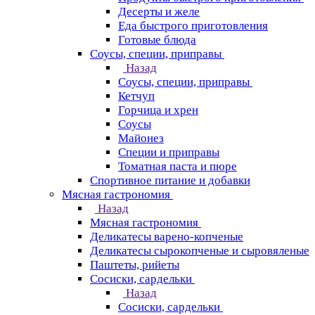
Десерты и желе
Еда быстрого приготовления
Готовые блюда
Соусы, специи, приправы
Назад
Соусы, специи, приправы
Кетчуп
Горчица и хрен
Соусы
Майонез
Специи и приправы
Томатная паста и пюре
Спортивное питание и добавки
Мясная гастрономия
Назад
Мясная гастрономия
Деликатесы варено-копченые
Деликатесы сырокопченые и сыровяленые
Паштеты, рийеты
Сосиски, сардельки
Назад
Сосиски, сардельки