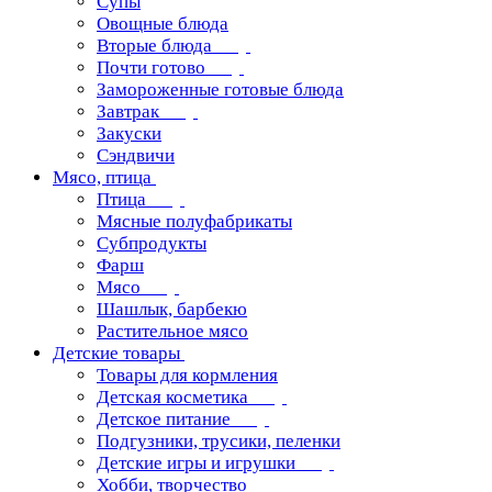
Супы
Овощные блюда
Вторые блюда
Почти готово
Замороженные готовые блюда
Завтрак
Закуски
Сэндвичи
Мясо, птица
Птица
Мясные полуфабрикаты
Субпродукты
Фарш
Мясо
Шашлык, барбекю
Растительное мясо
Детские товары
Товары для кормления
Детская косметика
Детское питание
Подгузники, трусики, пеленки
Детские игры и игрушки
Хобби, творчество