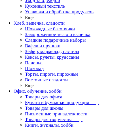
Уход за одеждой
Кухонный текстиль
Упаковка и обработка продуктов
Еще
Хлеб, выпечка, сладости
Шоколадные батончики
Замороженное тесто и выпечка
Сладкие подарочные наборы
Вафли и пряники
Зефир, мармелад, пастила
Кексы, рулеты, круассаны
Печенье
Шоколад
Торты, пироги, пирожные
Восточные сладости
Еще
Офис, обучение, хобби
Товары для офиса
Бумага и бумажная продукция
Товары для школы
Письменные принадлежности
Товары для творчества
Книги, журналы, хобби