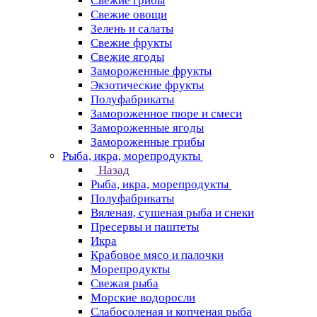
Свежие грибы
Свежие овощи
Зелень и салаты
Свежие фрукты
Свежие ягоды
Замороженные фрукты
Экзотические фрукты
Полуфабрикаты
Замороженное пюре и смеси
Замороженные ягоды
Замороженные грибы
Рыба, икра, морепродукты
Назад
Рыба, икра, морепродукты
Полуфабрикаты
Вяленая, сушеная рыба и снеки
Пресервы и паштеты
Икра
Крабовое мясо и палочки
Морепродукты
Свежая рыба
Морские водоросли
Слабосоленая и копченая рыба