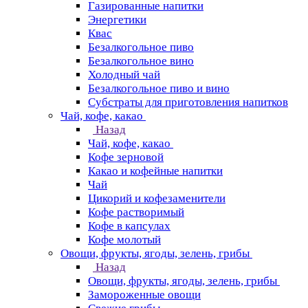
Газированные напитки
Энергетики
Квас
Безалкогольное пиво
Безалкогольное вино
Холодный чай
Безалкогольное пиво и вино
Субстраты для приготовления напитков
Чай, кофе, какао
Назад
Чай, кофе, какао
Кофе зерновой
Какао и кофейные напитки
Чай
Цикорий и кофезаменители
Кофе растворимый
Кофе в капсулах
Кофе молотый
Овощи, фрукты, ягоды, зелень, грибы
Назад
Овощи, фрукты, ягоды, зелень, грибы
Замороженные овощи