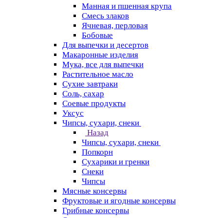
Манная и пшенная крупа
Смесь злаков
Ячневая, перловая
Бобовые
Для выпечки и десертов
Макаронные изделия
Мука, все для выпечки
Растительное масло
Сухие завтраки
Соль, сахар
Соевые продукты
Уксус
Чипсы, сухари, снеки
Назад
Чипсы, сухари, снеки
Попкорн
Сухарики и гренки
Снеки
Чипсы
Мясные консервы
Фруктовые и ягодные консервы
Грибные консервы