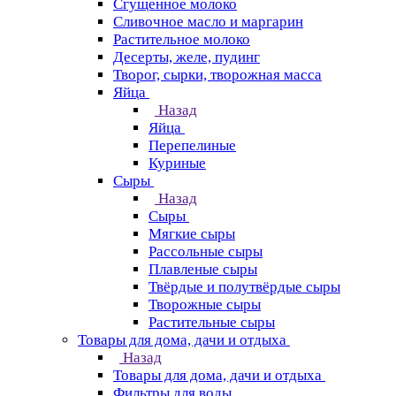
Сгущенное молоко
Сливочное масло и маргарин
Растительное молоко
Десерты, желе, пудинг
Творог, сырки, творожная масса
Яйца
Назад
Яйца
Перепелиные
Куриные
Сыры
Назад
Сыры
Мягкие сыры
Рассольные сыры
Плавленые сыры
Твёрдые и полутвёрдые сыры
Творожные сыры
Растительные сыры
Товары для дома, дачи и отдыха
Назад
Товары для дома, дачи и отдыха
Фильтры для воды