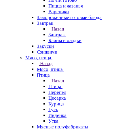
Почти готово
Пицца и лазанья
Вареники
Замороженные готовые блюда
Завтрак
Назад
Завтрак
Блины и оладьи
Закуски
Сэндвичи
Мясо, птица
Назад
Мясо, птица
Птица
Назад
Птица
Перепел
Цесарка
Курица
Гусь
Индейка
Утка
Мясные полуфабрикаты