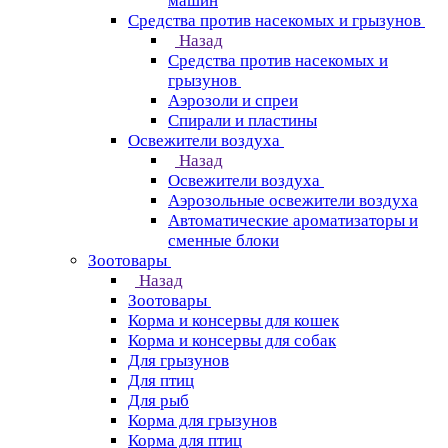
машин
Средства против насекомых и грызунов
Назад
Средства против насекомых и
грызунов
Аэрозоли и спреи
Спирали и пластины
Освежители воздуха
Назад
Освежители воздуха
Аэрозольные освежители воздуха
Автоматические ароматизаторы и
сменные блоки
Зоотовары
Назад
Зоотовары
Корма и консервы для кошек
Корма и консервы для собак
Для грызунов
Для птиц
Для рыб
Корма для грызунов
Корма для птиц