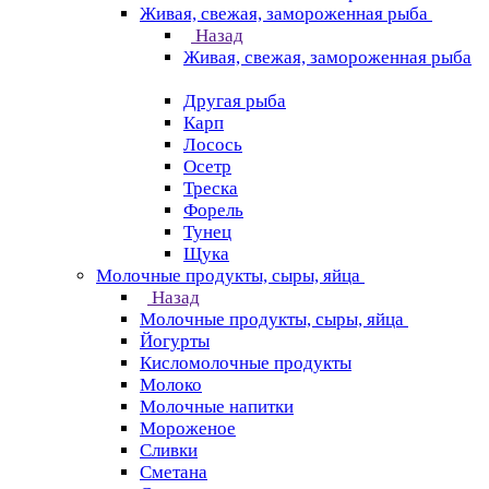
Живая, свежая, замороженная рыба
Назад
Живая, свежая, замороженная рыба
Другая рыба
Карп
Лосось
Осетр
Треска
Форель
Тунец
Щука
Молочные продукты, сыры, яйца
Назад
Молочные продукты, сыры, яйца
Йогурты
Кисломолочные продукты
Молоко
Молочные напитки
Мороженое
Сливки
Сметана