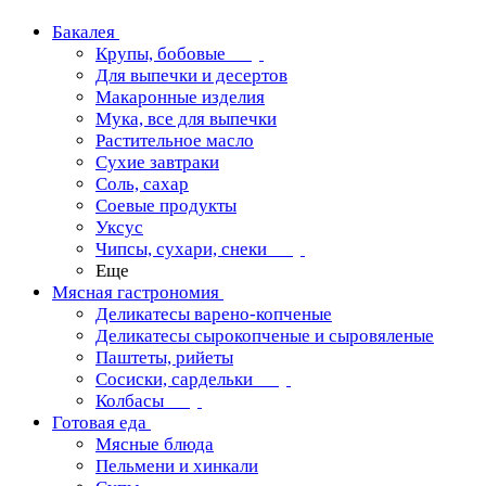
Бакалея
Крупы, бобовые
Для выпечки и десертов
Макаронные изделия
Мука, все для выпечки
Растительное масло
Сухие завтраки
Соль, сахар
Соевые продукты
Уксус
Чипсы, сухари, снеки
Еще
Мясная гастрономия
Деликатесы варено-копченые
Деликатесы сырокопченые и сыровяленые
Паштеты, рийеты
Сосиски, сардельки
Колбасы
Готовая еда
Мясные блюда
Пельмени и хинкали