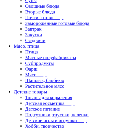
Супы
Овощные блюда
Вторые блюда
Почти готово
Замороженные готовые блюда
Завтрак
Закуски
Сэндвичи
Мясо, птица
Птица
Мясные полуфабрикаты
Субпродукты
Фарш
Мясо
Шашлык, барбекю
Растительное мясо
Детские товары
Товары для кормления
Детская косметика
Детское питание
Подгузники, трусики, пеленки
Детские игры и игрушки
Хобби, творчество