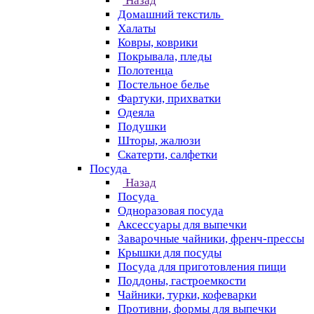
Назад
Домашний текстиль
Халаты
Ковры, коврики
Покрывала, пледы
Полотенца
Постельное белье
Фартуки, прихватки
Одеяла
Подушки
Шторы, жалюзи
Скатерти, салфетки
Посуда
Назад
Посуда
Одноразовая посуда
Аксессуары для выпечки
Заварочные чайники, френч-прессы
Крышки для посуды
Посуда для приготовления пищи
Поддоны, гастроемкости
Чайники, турки, кофеварки
Противни, формы для выпечки