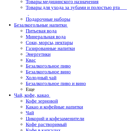
Товары медицинского назначения
Товары для ухода за зубами и полостью рта
Подарочные наборы
Безалкогольные напитки
Питьевая вода
Минеральная вода
Соки, морсы, нектары
Газированные напитки
Энергетики
Квас
Безалкогольное пиво
Безалкогольное вино
Холодный чай
Безалкогольное пиво и вино
Еще
Чай, кофе, какао
Кофе зерновой
Какао и кофейные напитки
Чай
Цикорий и кофезаменители
Кофе растворимый
Кофе в капсулах