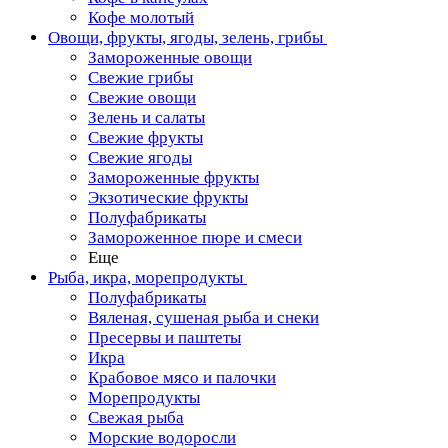
Кофе молотый
Овощи, фрукты, ягоды, зелень, грибы
Замороженные овощи
Свежие грибы
Свежие овощи
Зелень и салаты
Свежие фрукты
Свежие ягоды
Замороженные фрукты
Экзотические фрукты
Полуфабрикаты
Замороженное пюре и смеси
Еще
Рыба, икра, морепродукты
Полуфабрикаты
Вяленая, сушеная рыба и снеки
Пресервы и паштеты
Икра
Крабовое мясо и палочки
Морепродукты
Свежая рыба
Морские водоросли