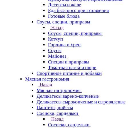
Десерты и желе
Еда быстрого приготовления
Готовые блюда
Соусы, специи, приправы
Назад
Соусы, специи, приправы
Кетчуп
Горчица и хрен
Соусы
Майонез
Специи и приправы
Томатная паста и пюре
Спортивное питание и добавки
Мясная гастрономия
Назад
Мясная гастрономия
Деликатесы варено-копченые
Деликатесы сырокопченые и сыровяленые
Паштеты, рийеты
Сосиски, сардельки
Назад
Сосиски, сардельки