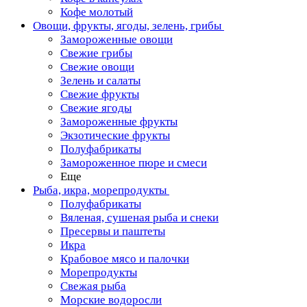
Кофе молотый
Овощи, фрукты, ягоды, зелень, грибы
Замороженные овощи
Свежие грибы
Свежие овощи
Зелень и салаты
Свежие фрукты
Свежие ягоды
Замороженные фрукты
Экзотические фрукты
Полуфабрикаты
Замороженное пюре и смеси
Еще
Рыба, икра, морепродукты
Полуфабрикаты
Вяленая, сушеная рыба и снеки
Пресервы и паштеты
Икра
Крабовое мясо и палочки
Морепродукты
Свежая рыба
Морские водоросли