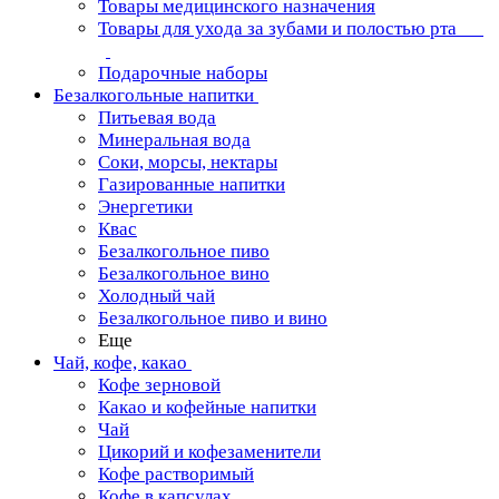
Товары медицинского назначения
Товары для ухода за зубами и полостью рта
Подарочные наборы
Безалкогольные напитки
Питьевая вода
Минеральная вода
Соки, морсы, нектары
Газированные напитки
Энергетики
Квас
Безалкогольное пиво
Безалкогольное вино
Холодный чай
Безалкогольное пиво и вино
Еще
Чай, кофе, какао
Кофе зерновой
Какао и кофейные напитки
Чай
Цикорий и кофезаменители
Кофе растворимый
Кофе в капсулах