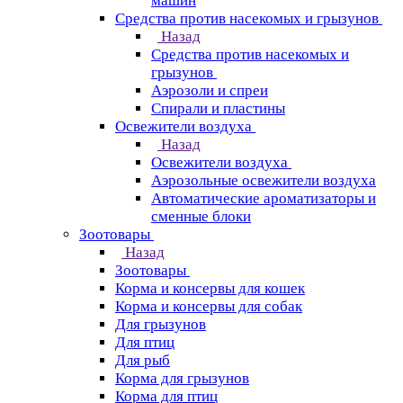
машин
Средства против насекомых и грызунов
Назад
Средства против насекомых и
грызунов
Аэрозоли и спреи
Спирали и пластины
Освежители воздуха
Назад
Освежители воздуха
Аэрозольные освежители воздуха
Автоматические ароматизаторы и
сменные блоки
Зоотовары
Назад
Зоотовары
Корма и консервы для кошек
Корма и консервы для собак
Для грызунов
Для птиц
Для рыб
Корма для грызунов
Корма для птиц