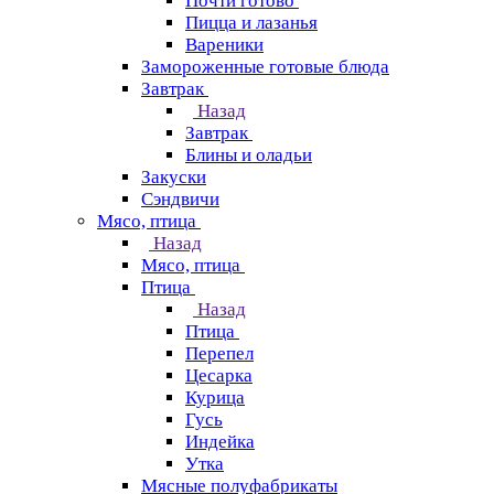
Почти готово
Пицца и лазанья
Вареники
Замороженные готовые блюда
Завтрак
Назад
Завтрак
Блины и оладьи
Закуски
Сэндвичи
Мясо, птица
Назад
Мясо, птица
Птица
Назад
Птица
Перепел
Цесарка
Курица
Гусь
Индейка
Утка
Мясные полуфабрикаты