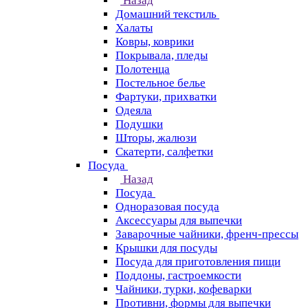
Назад
Домашний текстиль
Халаты
Ковры, коврики
Покрывала, пледы
Полотенца
Постельное белье
Фартуки, прихватки
Одеяла
Подушки
Шторы, жалюзи
Скатерти, салфетки
Посуда
Назад
Посуда
Одноразовая посуда
Аксессуары для выпечки
Заварочные чайники, френч-прессы
Крышки для посуды
Посуда для приготовления пищи
Поддоны, гастроемкости
Чайники, турки, кофеварки
Противни, формы для выпечки