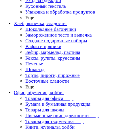
Уход за одеждой
Кухонный текстиль
Упаковка и обработка продуктов
Еще
Хлеб, выпечка, сладости
Шоколадные батончики
Замороженное тесто и выпечка
Сладкие подарочные наборы
Вафли и пряники
Зефир, мармелад, пастила
Кексы, рулеты, круассаны
Печенье
Шоколад
Торты, пироги, пирожные
Восточные сладости
Еще
Офис, обучение, хобби
Товары для офиса
Бумага и бумажная продукция
Товары для школы
Письменные принадлежности
Товары для творчества
Книги, журналы, хобби