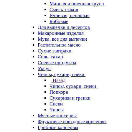
Манная и пшенная крупа
Смесь злаков
Ячневая, перловая
Бобовые
Для выпечки и десертов
Макаронные изделия
Мука, все для выпечки
Растительное масло
Сухие завтраки
Соль, сахар
Соевые продукты
Уксус
Чипсы, сухари, снеки
Назад
Чипсы, сухари, снеки
Попкорн
Сухарики и гренки
Снеки
Чипсы
Мясные консервы
Фруктовые и ягодные консервы
Грибные консервы