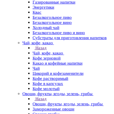
Газированные напитки
Энергетики
Квас
Безалкогольное пиво
Безалкогольное вино
Холодный чай
Безалкогольное пиво и вино
Субстраты для приготовления напитков
Чай, кофе, какао
Назад
Чай, кофе, какао
Кофе зерновой
Какао и кофейные напитки
Чай
Цикорий и кофезаменители
Кофе растворимый
Кофе в капсулах
Кофе молотый
Овощи, фрукты, ягоды, зелень, грибы
Назад
Овощи, фрукты, ягоды, зелень, грибы
Замороженные овощи