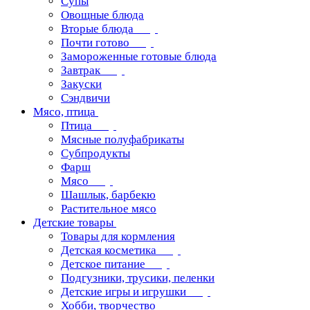
Супы
Овощные блюда
Вторые блюда
Почти готово
Замороженные готовые блюда
Завтрак
Закуски
Сэндвичи
Мясо, птица
Птица
Мясные полуфабрикаты
Субпродукты
Фарш
Мясо
Шашлык, барбекю
Растительное мясо
Детские товары
Товары для кормления
Детская косметика
Детское питание
Подгузники, трусики, пеленки
Детские игры и игрушки
Хобби, творчество