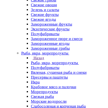
Свежие грибы
Свежие овощи
Зелень и салаты
Свежие фрукты
Свежие ягоды
Замороженные фрукты
Экзотические фрукты
Полуфабрикаты
Замороженное пюре и смеси
Замороженные ягоды
Замороженные грибы
Рыба, икра, морепродукты
Назад
Рыба, икра, морепродукты
Полуфабрикаты
Вяленая, сушеная рыба и снеки
Пресервы и паштеты
Икра
Крабовое мясо и палочки
Морепродукты
Свежая рыба
Морские водоросли
Слабосоленая и копченая рыба