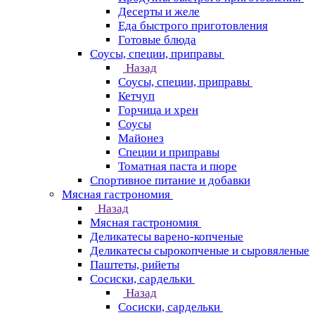
Десерты и желе
Еда быстрого приготовления
Готовые блюда
Соусы, специи, приправы
Назад
Соусы, специи, приправы
Кетчуп
Горчица и хрен
Соусы
Майонез
Специи и приправы
Томатная паста и пюре
Спортивное питание и добавки
Мясная гастрономия
Назад
Мясная гастрономия
Деликатесы варено-копченые
Деликатесы сырокопченые и сыровяленые
Паштеты, рийеты
Сосиски, сардельки
Назад
Сосиски, сардельки