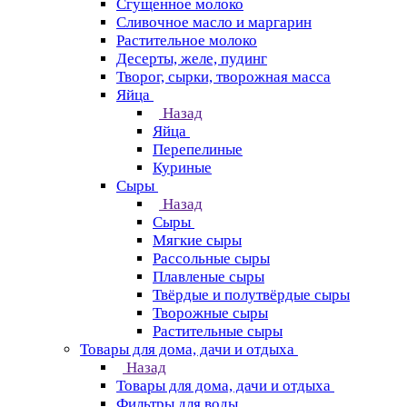
Сгущенное молоко
Сливочное масло и маргарин
Растительное молоко
Десерты, желе, пудинг
Творог, сырки, творожная масса
Яйца
Назад
Яйца
Перепелиные
Куриные
Сыры
Назад
Сыры
Мягкие сыры
Рассольные сыры
Плавленые сыры
Твёрдые и полутвёрдые сыры
Творожные сыры
Растительные сыры
Товары для дома, дачи и отдыха
Назад
Товары для дома, дачи и отдыха
Фильтры для воды