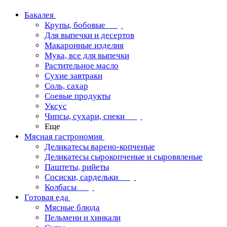
Бакалея
Крупы, бобовые
Для выпечки и десертов
Макаронные изделия
Мука, все для выпечки
Растительное масло
Сухие завтраки
Соль, сахар
Соевые продукты
Уксус
Чипсы, сухари, снеки
Еще
Мясная гастрономия
Деликатесы варено-копченые
Деликатесы сырокопченые и сыровяленые
Паштеты, рийеты
Сосиски, сардельки
Колбасы
Готовая еда
Мясные блюда
Пельмени и хинкали