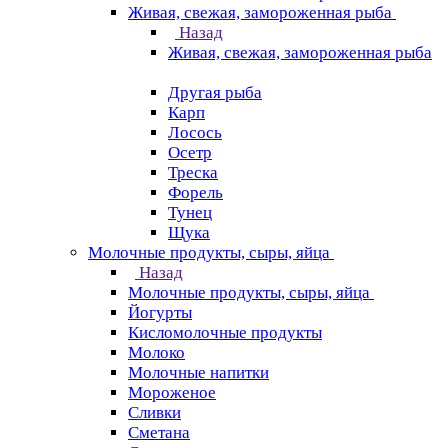
Живая, свежая, замороженная рыба
Назад
Живая, свежая, замороженная рыба
Другая рыба
Карп
Лосось
Осетр
Треска
Форель
Тунец
Щука
Молочные продукты, сыры, яйца
Назад
Молочные продукты, сыры, яйца
Йогурты
Кисломолочные продукты
Молоко
Молочные напитки
Мороженое
Сливки
Сметана