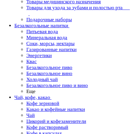
Товары медицинского назначения
Товары для ухода за зубами и полостью рта
Подарочные наборы
Безалкогольные напитки
Питьевая вода
Минеральная вода
Соки, морсы, нектары
Газированные напитки
Энергетики
Квас
Безалкогольное пиво
Безалкогольное вино
Холодный чай
Безалкогольное пиво и вино
Еще
Чай, кофе, какао
Кофе зерновой
Какао и кофейные напитки
Чай
Цикорий и кофезаменители
Кофе растворимый
Кофе в капсулах