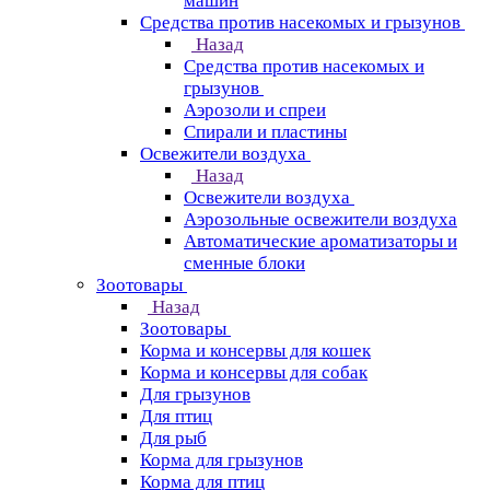
машин
Средства против насекомых и грызунов
Назад
Средства против насекомых и
грызунов
Аэрозоли и спреи
Спирали и пластины
Освежители воздуха
Назад
Освежители воздуха
Аэрозольные освежители воздуха
Автоматические ароматизаторы и
сменные блоки
Зоотовары
Назад
Зоотовары
Корма и консервы для кошек
Корма и консервы для собак
Для грызунов
Для птиц
Для рыб
Корма для грызунов
Корма для птиц