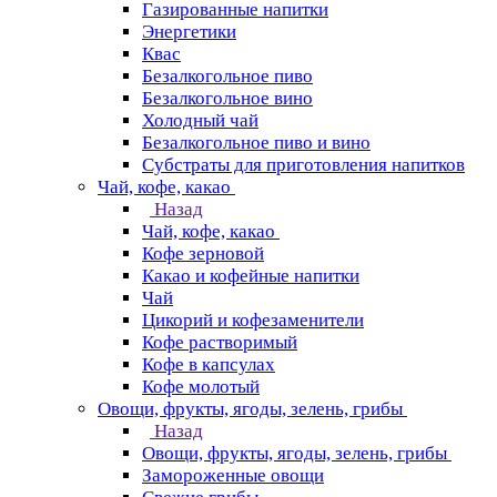
Газированные напитки
Энергетики
Квас
Безалкогольное пиво
Безалкогольное вино
Холодный чай
Безалкогольное пиво и вино
Субстраты для приготовления напитков
Чай, кофе, какао
Назад
Чай, кофе, какао
Кофе зерновой
Какао и кофейные напитки
Чай
Цикорий и кофезаменители
Кофе растворимый
Кофе в капсулах
Кофе молотый
Овощи, фрукты, ягоды, зелень, грибы
Назад
Овощи, фрукты, ягоды, зелень, грибы
Замороженные овощи