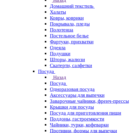
Назад
Домашний текстиль
Халаты
Ковры, коврики
Покрывала, пледы
Полотенца
Постельное белье
Фартуки, прихватки
Одеяла
Подушки
Шторы, жалюзи
Скатерти, салфетки
Посуда
Назад
Посуда
Одноразовая посуда
Аксессуары для выпечки
Заварочные чайники, френч-прессы
Крышки для посуды
Посуда для приготовления пищи
Поддоны, гастроемкости
Чайники, турки, кофеварки
Противни, формы для выпечки