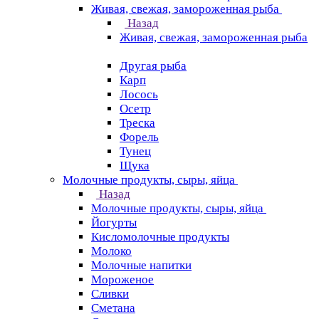
Живая, свежая, замороженная рыба
Назад
Живая, свежая, замороженная рыба
Другая рыба
Карп
Лосось
Осетр
Треска
Форель
Тунец
Щука
Молочные продукты, сыры, яйца
Назад
Молочные продукты, сыры, яйца
Йогурты
Кисломолочные продукты
Молоко
Молочные напитки
Мороженое
Сливки
Сметана