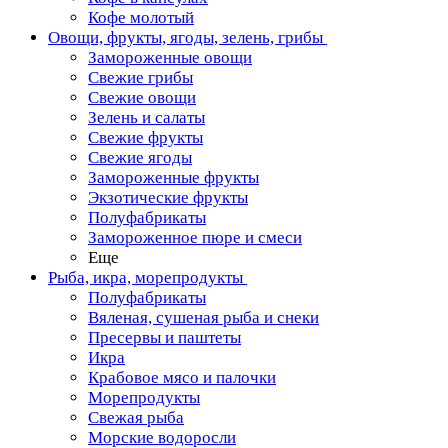
Кофе молотый
Овощи, фрукты, ягоды, зелень, грибы
Замороженные овощи
Свежие грибы
Свежие овощи
Зелень и салаты
Свежие фрукты
Свежие ягоды
Замороженные фрукты
Экзотические фрукты
Полуфабрикаты
Замороженное пюре и смеси
Еще
Рыба, икра, морепродукты
Полуфабрикаты
Вяленая, сушеная рыба и снеки
Пресервы и паштеты
Икра
Крабовое мясо и палочки
Морепродукты
Свежая рыба
Морские водоросли