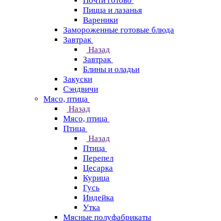
Почти готово
Пицца и лазанья
Вареники
Замороженные готовые блюда
Завтрак
Назад
Завтрак
Блины и оладьи
Закуски
Сэндвичи
Мясо, птица
Назад
Мясо, птица
Птица
Назад
Птица
Перепел
Цесарка
Курица
Гусь
Индейка
Утка
Мясные полуфабрикаты