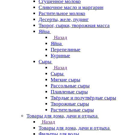
Сгущенное молоко
Сливочное масло и маргарин
Растительное молоко
Десерты, желе, пудинг
Творог, сырки, творожная масса
Яйца
Назад
Яйца
Перепелиные
Куриные
Сыры
Назад
Сыры
Мягкие сыры
Рассольные сыры
Плавленые сыры
Твёрдые и полутвёрдые сыры
Творожные сыры
Растительные сыры
Товары для дома, дачи и отдыха
Назад
Товары для дома, дачи и отдыха
Фильтры для воды