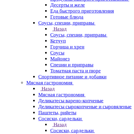
Десерты и желе
Еда быстрого приготовления
Готовые блюда
Соусы, специи, приправы
Назад
Соусы, специи, приправы
Кетчуп
Горчица и хрен
Соусы
Майонез
Специи и приправы
Томатная паста и пюре
Спортивное питание и добавки
Мясная гастрономия
Назад
Мясная гастрономия
Деликатесы варено-копченые
Деликатесы сырокопченые и сыровяленые
Паштеты, рийеты
Сосиски, сардельки
Назад
Сосиски, сардельки