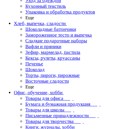
Уход за одеждой
Кухонный текстиль
Упаковка и обработка продуктов
Еще
Хлеб, выпечка, сладости
Шоколадные батончики
Замороженное тесто и выпечка
Сладкие подарочные наборы
Вафли и пряники
Зефир, мармелад, пастила
Кексы, рулеты, круассаны
Печенье
Шоколад
Торты, пироги, пирожные
Восточные сладости
Еще
Офис, обучение, хобби
Товары для офиса
Бумага и бумажная продукция
Товары для школы
Письменные принадлежности
Товары для творчества
Книги, журналы, хобби