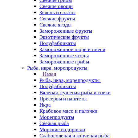
Свежие грибы
Свежие овощи
Зелень и салаты
Свежие фрукты
Свежие ягоды
Замороженные фрукты
Экзотические фрукты
Полуфабрикаты
Замороженное пюре и смеси
Замороженные ягоды
Замороженные грибы
Рыба, икра, морепродукты
Назад
Рыба, икра, морепродукты
Полуфабрикаты
Вяленая, сушеная рыба и снеки
Пресервы и паштеты
Икра
Крабовое мясо и палочки
Морепродукты
Свежая рыба
Морские водоросли
Слабосоленая и копченая рыба