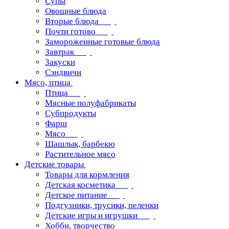
Супы
Овощные блюда
Вторые блюда
Почти готово
Замороженные готовые блюда
Завтрак
Закуски
Сэндвичи
Мясо, птица
Птица
Мясные полуфабрикаты
Субпродукты
Фарш
Мясо
Шашлык, барбекю
Растительное мясо
Детские товары
Товары для кормления
Детская косметика
Детское питание
Подгузники, трусики, пеленки
Детские игры и игрушки
Хобби, творчество