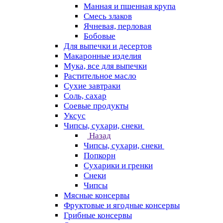
Манная и пшенная крупа
Смесь злаков
Ячневая, перловая
Бобовые
Для выпечки и десертов
Макаронные изделия
Мука, все для выпечки
Растительное масло
Сухие завтраки
Соль, сахар
Соевые продукты
Уксус
Чипсы, сухари, снеки
Назад
Чипсы, сухари, снеки
Попкорн
Сухарики и гренки
Снеки
Чипсы
Мясные консервы
Фруктовые и ягодные консервы
Грибные консервы