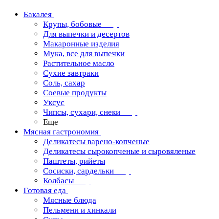
Бакалея
Крупы, бобовые
Для выпечки и десертов
Макаронные изделия
Мука, все для выпечки
Растительное масло
Сухие завтраки
Соль, сахар
Соевые продукты
Уксус
Чипсы, сухари, снеки
Еще
Мясная гастрономия
Деликатесы варено-копченые
Деликатесы сырокопченые и сыровяленые
Паштеты, рийеты
Сосиски, сардельки
Колбасы
Готовая еда
Мясные блюда
Пельмени и хинкали