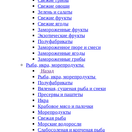
Свежие грибы
Свежие овощи
Зелень и салаты
Свежие фрукты
Свежие ягоды
Замороженные фрукты
Экзотические фрукты
Полуфабрикаты
Замороженное пюре и смеси
Замороженные ягоды
Замороженные грибы
Рыба, икра, морепродукты
Назад
Рыба, икра, морепродукты
Полуфабрикаты
Вяленая, сушеная рыба и снеки
Пресервы и паштеты
Икра
Крабовое мясо и палочки
Морепродукты
Свежая рыба
Морские водоросли
Слабосоленая и копченая рыба