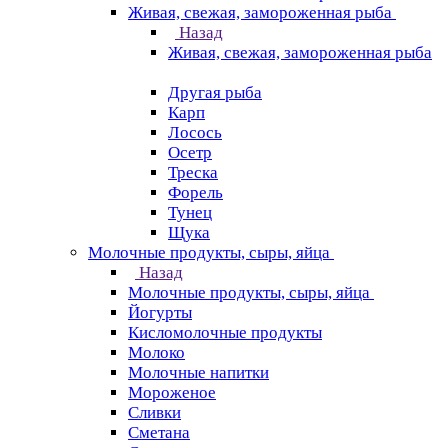
Живая, свежая, замороженная рыба
Назад
Живая, свежая, замороженная рыба
Другая рыба
Карп
Лосось
Осетр
Треска
Форель
Тунец
Щука
Молочные продукты, сыры, яйца
Назад
Молочные продукты, сыры, яйца
Йогурты
Кисломолочные продукты
Молоко
Молочные напитки
Мороженое
Сливки
Сметана