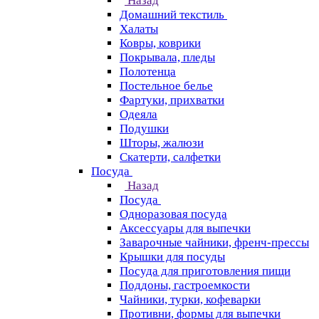
Назад
Домашний текстиль
Халаты
Ковры, коврики
Покрывала, пледы
Полотенца
Постельное белье
Фартуки, прихватки
Одеяла
Подушки
Шторы, жалюзи
Скатерти, салфетки
Посуда
Назад
Посуда
Одноразовая посуда
Аксессуары для выпечки
Заварочные чайники, френч-прессы
Крышки для посуды
Посуда для приготовления пищи
Поддоны, гастроемкости
Чайники, турки, кофеварки
Противни, формы для выпечки