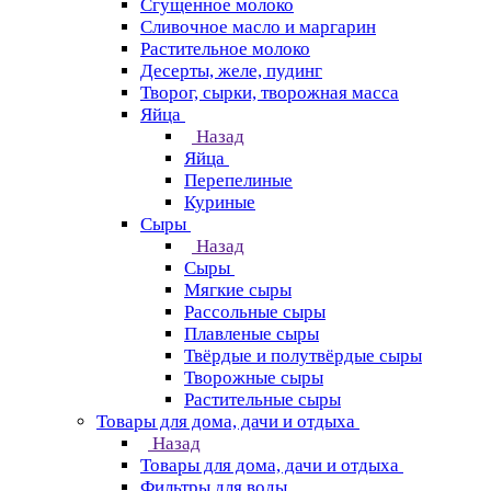
Сгущенное молоко
Сливочное масло и маргарин
Растительное молоко
Десерты, желе, пудинг
Творог, сырки, творожная масса
Яйца
Назад
Яйца
Перепелиные
Куриные
Сыры
Назад
Сыры
Мягкие сыры
Рассольные сыры
Плавленые сыры
Твёрдые и полутвёрдые сыры
Творожные сыры
Растительные сыры
Товары для дома, дачи и отдыха
Назад
Товары для дома, дачи и отдыха
Фильтры для воды