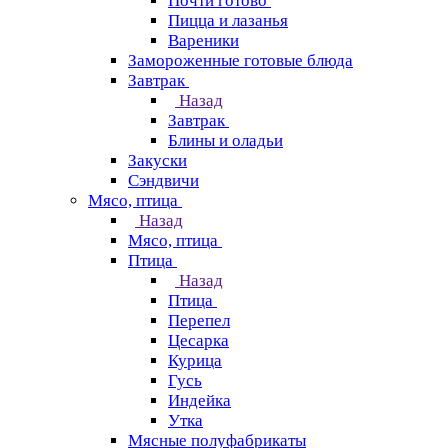
Почти готово
Пицца и лазанья
Вареники
Замороженные готовые блюда
Завтрак
Назад
Завтрак
Блины и оладьи
Закуски
Сэндвичи
Мясо, птица
Назад
Мясо, птица
Птица
Назад
Птица
Перепел
Цесарка
Курица
Гусь
Индейка
Утка
Мясные полуфабрикаты