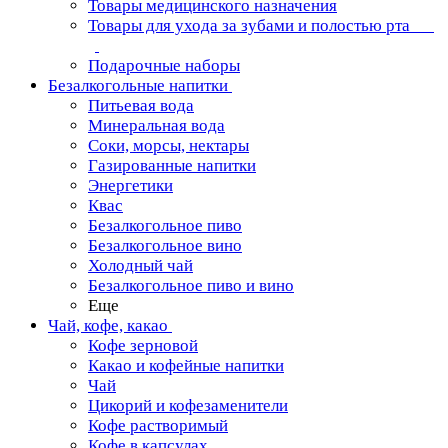
Товары медицинского назначения
Товары для ухода за зубами и полостью рта
Подарочные наборы
Безалкогольные напитки
Питьевая вода
Минеральная вода
Соки, морсы, нектары
Газированные напитки
Энергетики
Квас
Безалкогольное пиво
Безалкогольное вино
Холодный чай
Безалкогольное пиво и вино
Еще
Чай, кофе, какао
Кофе зерновой
Какао и кофейные напитки
Чай
Цикорий и кофезаменители
Кофе растворимый
Кофе в капсулах