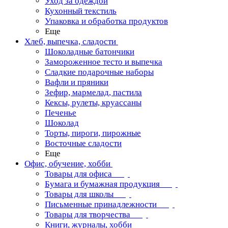
Уход за одеждой
Кухонный текстиль
Упаковка и обработка продуктов
Еще
Хлеб, выпечка, сладости
Шоколадные батончики
Замороженное тесто и выпечка
Сладкие подарочные наборы
Вафли и пряники
Зефир, мармелад, пастила
Кексы, рулеты, круассаны
Печенье
Шоколад
Торты, пироги, пирожные
Восточные сладости
Еще
Офис, обучение, хобби
Товары для офиса
Бумага и бумажная продукция
Товары для школы
Письменные принадлежности
Товары для творчества
Книги, журналы, хобби