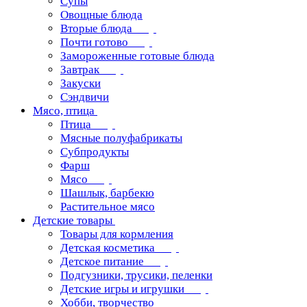
Супы
Овощные блюда
Вторые блюда
Почти готово
Замороженные готовые блюда
Завтрак
Закуски
Сэндвичи
Мясо, птица
Птица
Мясные полуфабрикаты
Субпродукты
Фарш
Мясо
Шашлык, барбекю
Растительное мясо
Детские товары
Товары для кормления
Детская косметика
Детское питание
Подгузники, трусики, пеленки
Детские игры и игрушки
Хобби, творчество