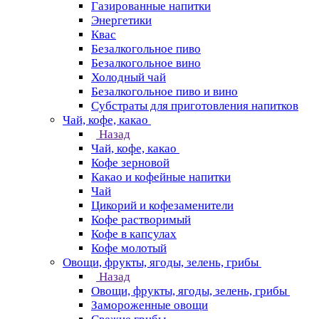
Газированные напитки
Энергетики
Квас
Безалкогольное пиво
Безалкогольное вино
Холодный чай
Безалкогольное пиво и вино
Субстраты для приготовления напитков
Чай, кофе, какао
Назад
Чай, кофе, какао
Кофе зерновой
Какао и кофейные напитки
Чай
Цикорий и кофезаменители
Кофе растворимый
Кофе в капсулах
Кофе молотый
Овощи, фрукты, ягоды, зелень, грибы
Назад
Овощи, фрукты, ягоды, зелень, грибы
Замороженные овощи