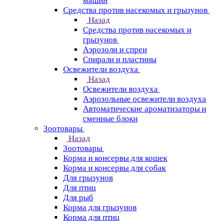
машин
Средства против насекомых и грызунов
Назад
Средства против насекомых и
грызунов
Аэрозоли и спреи
Спирали и пластины
Освежители воздуха
Назад
Освежители воздуха
Аэрозольные освежители воздуха
Автоматические ароматизаторы и
сменные блоки
Зоотовары
Назад
Зоотовары
Корма и консервы для кошек
Корма и консервы для собак
Для грызунов
Для птиц
Для рыб
Корма для грызунов
Корма для птиц