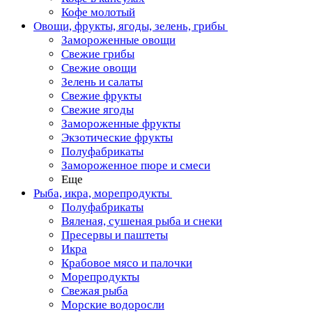
Кофе молотый
Овощи, фрукты, ягоды, зелень, грибы
Замороженные овощи
Свежие грибы
Свежие овощи
Зелень и салаты
Свежие фрукты
Свежие ягоды
Замороженные фрукты
Экзотические фрукты
Полуфабрикаты
Замороженное пюре и смеси
Еще
Рыба, икра, морепродукты
Полуфабрикаты
Вяленая, сушеная рыба и снеки
Пресервы и паштеты
Икра
Крабовое мясо и палочки
Морепродукты
Свежая рыба
Морские водоросли