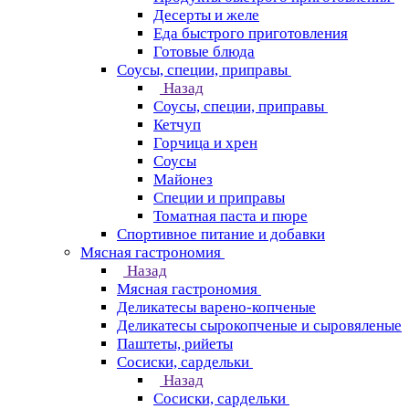
Десерты и желе
Еда быстрого приготовления
Готовые блюда
Соусы, специи, приправы
Назад
Соусы, специи, приправы
Кетчуп
Горчица и хрен
Соусы
Майонез
Специи и приправы
Томатная паста и пюре
Спортивное питание и добавки
Мясная гастрономия
Назад
Мясная гастрономия
Деликатесы варено-копченые
Деликатесы сырокопченые и сыровяленые
Паштеты, рийеты
Сосиски, сардельки
Назад
Сосиски, сардельки