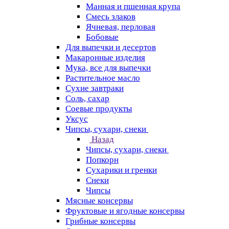
Манная и пшенная крупа
Смесь злаков
Ячневая, перловая
Бобовые
Для выпечки и десертов
Макаронные изделия
Мука, все для выпечки
Растительное масло
Сухие завтраки
Соль, сахар
Соевые продукты
Уксус
Чипсы, сухари, снеки
Назад
Чипсы, сухари, снеки
Попкорн
Сухарики и гренки
Снеки
Чипсы
Мясные консервы
Фруктовые и ягодные консервы
Грибные консервы