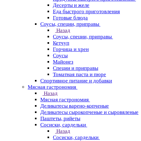
Десерты и желе
Еда быстрого приготовления
Готовые блюда
Соусы, специи, приправы
Назад
Соусы, специи, приправы
Кетчуп
Горчица и хрен
Соусы
Майонез
Специи и приправы
Томатная паста и пюре
Спортивное питание и добавки
Мясная гастрономия
Назад
Мясная гастрономия
Деликатесы варено-копченые
Деликатесы сырокопченые и сыровяленые
Паштеты, рийеты
Сосиски, сардельки
Назад
Сосиски, сардельки