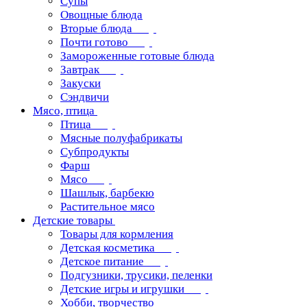
Супы
Овощные блюда
Вторые блюда
Почти готово
Замороженные готовые блюда
Завтрак
Закуски
Сэндвичи
Мясо, птица
Птица
Мясные полуфабрикаты
Субпродукты
Фарш
Мясо
Шашлык, барбекю
Растительное мясо
Детские товары
Товары для кормления
Детская косметика
Детское питание
Подгузники, трусики, пеленки
Детские игры и игрушки
Хобби, творчество