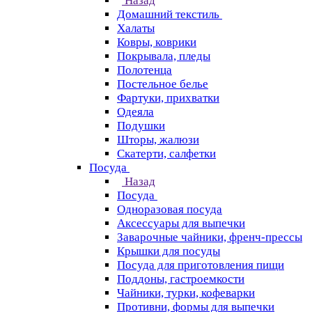
Назад
Домашний текстиль
Халаты
Ковры, коврики
Покрывала, пледы
Полотенца
Постельное белье
Фартуки, прихватки
Одеяла
Подушки
Шторы, жалюзи
Скатерти, салфетки
Посуда
Назад
Посуда
Одноразовая посуда
Аксессуары для выпечки
Заварочные чайники, френч-прессы
Крышки для посуды
Посуда для приготовления пищи
Поддоны, гастроемкости
Чайники, турки, кофеварки
Противни, формы для выпечки