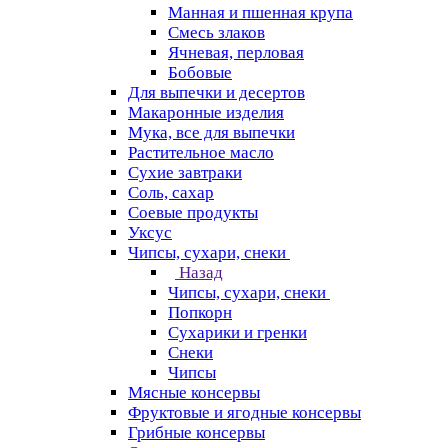
Манная и пшенная крупа
Смесь злаков
Ячневая, перловая
Бобовые
Для выпечки и десертов
Макаронные изделия
Мука, все для выпечки
Растительное масло
Сухие завтраки
Соль, сахар
Соевые продукты
Уксус
Чипсы, сухари, снеки
Назад
Чипсы, сухари, снеки
Попкорн
Сухарики и гренки
Снеки
Чипсы
Мясные консервы
Фруктовые и ягодные консервы
Грибные консервы