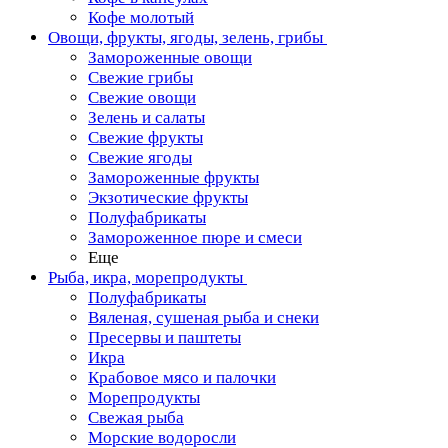
Кофе молотый
Овощи, фрукты, ягоды, зелень, грибы
Замороженные овощи
Свежие грибы
Свежие овощи
Зелень и салаты
Свежие фрукты
Свежие ягоды
Замороженные фрукты
Экзотические фрукты
Полуфабрикаты
Замороженное пюре и смеси
Еще
Рыба, икра, морепродукты
Полуфабрикаты
Вяленая, сушеная рыба и снеки
Пресервы и паштеты
Икра
Крабовое мясо и палочки
Морепродукты
Свежая рыба
Морские водоросли