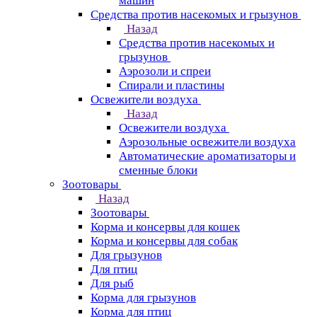
машин
Средства против насекомых и грызунов
Назад
Средства против насекомых и
грызунов
Аэрозоли и спреи
Спирали и пластины
Освежители воздуха
Назад
Освежители воздуха
Аэрозольные освежители воздуха
Автоматические ароматизаторы и
сменные блоки
Зоотовары
Назад
Зоотовары
Корма и консервы для кошек
Корма и консервы для собак
Для грызунов
Для птиц
Для рыб
Корма для грызунов
Корма для птиц