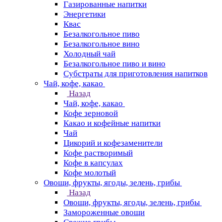
Газированные напитки
Энергетики
Квас
Безалкогольное пиво
Безалкогольное вино
Холодный чай
Безалкогольное пиво и вино
Субстраты для приготовления напитков
Чай, кофе, какао
Назад
Чай, кофе, какао
Кофе зерновой
Какао и кофейные напитки
Чай
Цикорий и кофезаменители
Кофе растворимый
Кофе в капсулах
Кофе молотый
Овощи, фрукты, ягоды, зелень, грибы
Назад
Овощи, фрукты, ягоды, зелень, грибы
Замороженные овощи