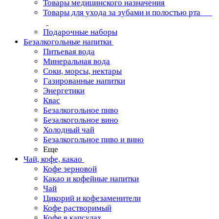
Товары медицинского назначения
Товары для ухода за зубами и полостью рта
Подарочные наборы
Безалкогольные напитки
Питьевая вода
Минеральная вода
Соки, морсы, нектары
Газированные напитки
Энергетики
Квас
Безалкогольное пиво
Безалкогольное вино
Холодный чай
Безалкогольное пиво и вино
Еще
Чай, кофе, какао
Кофе зерновой
Какао и кофейные напитки
Чай
Цикорий и кофезаменители
Кофе растворимый
Кофе в капсулах