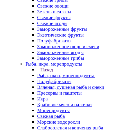
Свежие грибы
Свежие овощи
Зелень и салаты
Свежие фрукты
Свежие ягоды
Замороженные фрукты
Экзотические фрукты
Полуфабрикаты
Замороженное пюре и смеси
Замороженные ягоды
Замороженные грибы
Рыба, икра, морепродукты
Назад
Рыба, икра, морепродукты
Полуфабрикаты
Вяленая, сушеная рыба и снеки
Пресервы и паштеты
Икра
Крабовое мясо и палочки
Морепродукты
Свежая рыба
Морские водоросли
Слабосоленая и копченая рыба