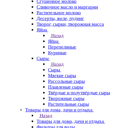
Сгущенное молоко
Сливочное масло и маргарин
Растительное молоко
Десерты, желе, пудинг
Творог, сырки, творожная масса
Яйца
Назад
Яйца
Перепелиные
Куриные
Сыры
Назад
Сыры
Мягкие сыры
Рассольные сыры
Плавленые сыры
Твёрдые и полутвёрдые сыры
Творожные сыры
Растительные сыры
Товары для дома, дачи и отдыха
Назад
Товары для дома, дачи и отдыха
Фильтры для воды