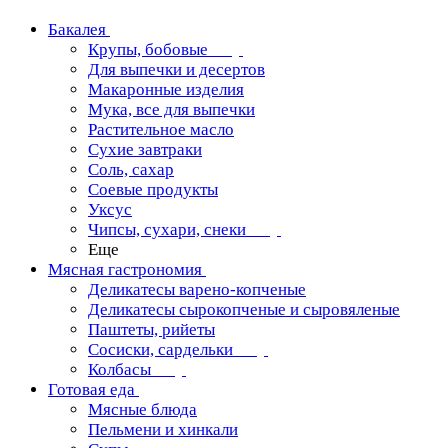
Бакалея
Крупы, бобовые
Для выпечки и десертов
Макаронные изделия
Мука, все для выпечки
Растительное масло
Сухие завтраки
Соль, сахар
Соевые продукты
Уксус
Чипсы, сухари, снеки
Еще
Мясная гастрономия
Деликатесы варено-копченые
Деликатесы сырокопченые и сыровяленые
Паштеты, рийеты
Сосиски, сардельки
Колбасы
Готовая еда
Мясные блюда
Пельмени и хинкали