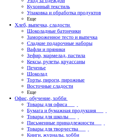
Уход за одеждой
Кухонный текстиль
Упаковка и обработка продуктов
Еще
Хлеб, выпечка, сладости
Шоколадные батончики
Замороженное тесто и выпечка
Сладкие подарочные наборы
Вафли и пряники
Зефир, мармелад, пастила
Кексы, рулеты, круассаны
Печенье
Шоколад
Торты, пироги, пирожные
Восточные сладости
Еще
Офис, обучение, хобби
Товары для офиса
Бумага и бумажная продукция
Товары для школы
Письменные принадлежности
Товары для творчества
Книги, журналы, хобби