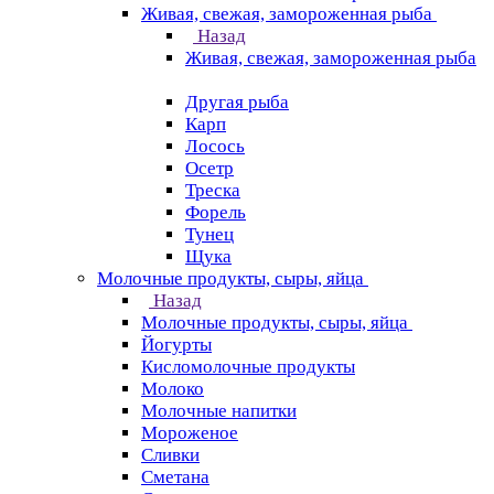
Живая, свежая, замороженная рыба
Назад
Живая, свежая, замороженная рыба
Другая рыба
Карп
Лосось
Осетр
Треска
Форель
Тунец
Щука
Молочные продукты, сыры, яйца
Назад
Молочные продукты, сыры, яйца
Йогурты
Кисломолочные продукты
Молоко
Молочные напитки
Мороженое
Сливки
Сметана