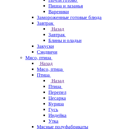
Почти готово
Пицца и лазанья
Вареники
Замороженные готовые блюда
Завтрак
Назад
Завтрак
Блины и оладьи
Закуски
Сэндвичи
Мясо, птица
Назад
Мясо, птица
Птица
Назад
Птица
Перепел
Цесарка
Курица
Гусь
Индейка
Утка
Мясные полуфабрикаты