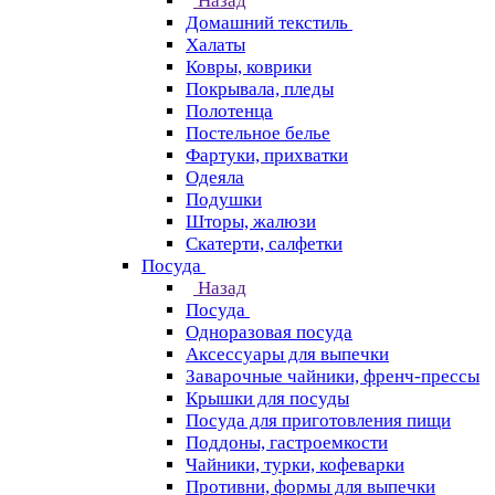
Назад
Домашний текстиль
Халаты
Ковры, коврики
Покрывала, пледы
Полотенца
Постельное белье
Фартуки, прихватки
Одеяла
Подушки
Шторы, жалюзи
Скатерти, салфетки
Посуда
Назад
Посуда
Одноразовая посуда
Аксессуары для выпечки
Заварочные чайники, френч-прессы
Крышки для посуды
Посуда для приготовления пищи
Поддоны, гастроемкости
Чайники, турки, кофеварки
Противни, формы для выпечки