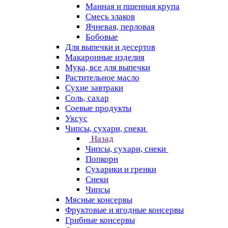
Манная и пшенная крупа
Смесь злаков
Ячневая, перловая
Бобовые
Для выпечки и десертов
Макаронные изделия
Мука, все для выпечки
Растительное масло
Сухие завтраки
Соль, сахар
Соевые продукты
Уксус
Чипсы, сухари, снеки
Назад
Чипсы, сухари, снеки
Попкорн
Сухарики и гренки
Снеки
Чипсы
Мясные консервы
Фруктовые и ягодные консервы
Грибные консервы