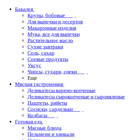
Бакалея
Крупы, бобовые
Для выпечки и десертов
Макаронные изделия
Мука, все для выпечки
Растительное масло
Сухие завтраки
Соль, сахар
Соевые продукты
Уксус
Чипсы, сухари, снеки
Еще
Мясная гастрономия
Деликатесы варено-копченые
Деликатесы сырокопченые и сыровяленые
Паштеты, рийеты
Сосиски, сардельки
Колбасы
Готовая еда
Мясные блюда
Пельмени и хинкали