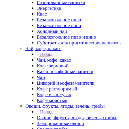
Газированные напитки
Энергетики
Квас
Безалкогольное пиво
Безалкогольное вино
Холодный чай
Безалкогольное пиво и вино
Субстраты для приготовления напитков
Чай, кофе, какао
Назад
Чай, кофе, какао
Кофе зерновой
Какао и кофейные напитки
Чай
Цикорий и кофезаменители
Кофе растворимый
Кофе в капсулах
Кофе молотый
Овощи, фрукты, ягоды, зелень, грибы
Назад
Овощи, фрукты, ягоды, зелень, грибы
Замороженные овощи