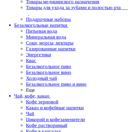
Товары медицинского назначения
Товары для ухода за зубами и полостью рта
Подарочные наборы
Безалкогольные напитки
Питьевая вода
Минеральная вода
Соки, морсы, нектары
Газированные напитки
Энергетики
Квас
Безалкогольное пиво
Безалкогольное вино
Холодный чай
Безалкогольное пиво и вино
Еще
Чай, кофе, какао
Кофе зерновой
Какао и кофейные напитки
Чай
Цикорий и кофезаменители
Кофе растворимый
Кофе в капсулах