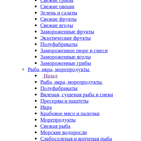
Свежие грибы
Свежие овощи
Зелень и салаты
Свежие фрукты
Свежие ягоды
Замороженные фрукты
Экзотические фрукты
Полуфабрикаты
Замороженное пюре и смеси
Замороженные ягоды
Замороженные грибы
Рыба, икра, морепродукты
Назад
Рыба, икра, морепродукты
Полуфабрикаты
Вяленая, сушеная рыба и снеки
Пресервы и паштеты
Икра
Крабовое мясо и палочки
Морепродукты
Свежая рыба
Морские водоросли
Слабосоленая и копченая рыба