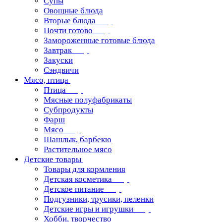
Супы
Овощные блюда
Вторые блюда
Почти готово
Замороженные готовые блюда
Завтрак
Закуски
Сэндвичи
Мясо, птица
Птица
Мясные полуфабрикаты
Субпродукты
Фарш
Мясо
Шашлык, барбекю
Растительное мясо
Детские товары
Товары для кормления
Детская косметика
Детское питание
Подгузники, трусики, пеленки
Детские игры и игрушки
Хобби, творчество