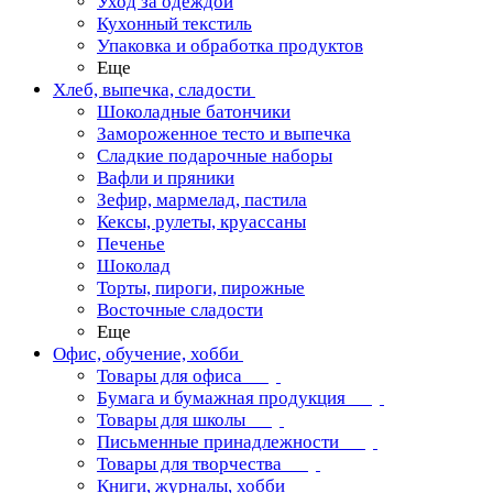
Уход за одеждой
Кухонный текстиль
Упаковка и обработка продуктов
Еще
Хлеб, выпечка, сладости
Шоколадные батончики
Замороженное тесто и выпечка
Сладкие подарочные наборы
Вафли и пряники
Зефир, мармелад, пастила
Кексы, рулеты, круассаны
Печенье
Шоколад
Торты, пироги, пирожные
Восточные сладости
Еще
Офис, обучение, хобби
Товары для офиса
Бумага и бумажная продукция
Товары для школы
Письменные принадлежности
Товары для творчества
Книги, журналы, хобби