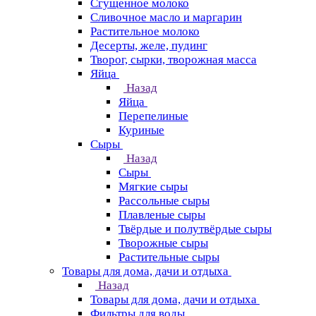
Сгущенное молоко
Сливочное масло и маргарин
Растительное молоко
Десерты, желе, пудинг
Творог, сырки, творожная масса
Яйца
Назад
Яйца
Перепелиные
Куриные
Сыры
Назад
Сыры
Мягкие сыры
Рассольные сыры
Плавленые сыры
Твёрдые и полутвёрдые сыры
Творожные сыры
Растительные сыры
Товары для дома, дачи и отдыха
Назад
Товары для дома, дачи и отдыха
Фильтры для воды