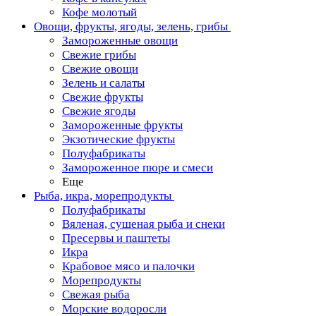
Кофе молотый
Овощи, фрукты, ягоды, зелень, грибы
Замороженные овощи
Свежие грибы
Свежие овощи
Зелень и салаты
Свежие фрукты
Свежие ягоды
Замороженные фрукты
Экзотические фрукты
Полуфабрикаты
Замороженное пюре и смеси
Еще
Рыба, икра, морепродукты
Полуфабрикаты
Вяленая, сушеная рыба и снеки
Пресервы и паштеты
Икра
Крабовое мясо и палочки
Морепродукты
Свежая рыба
Морские водоросли