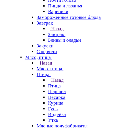
Почти готово
Пицца и лазанья
Вареники
Замороженные готовые блюда
Завтрак
Назад
Завтрак
Блины и оладьи
Закуски
Сэндвичи
Мясо, птица
Назад
Мясо, птица
Птица
Назад
Птица
Перепел
Цесарка
Курица
Гусь
Индейка
Утка
Мясные полуфабрикаты