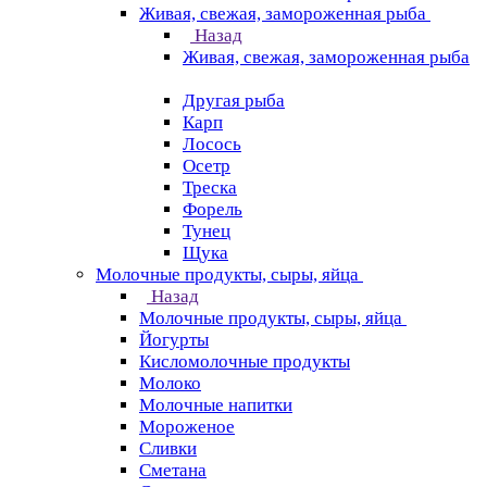
Живая, свежая, замороженная рыба
Назад
Живая, свежая, замороженная рыба
Другая рыба
Карп
Лосось
Осетр
Треска
Форель
Тунец
Щука
Молочные продукты, сыры, яйца
Назад
Молочные продукты, сыры, яйца
Йогурты
Кисломолочные продукты
Молоко
Молочные напитки
Мороженое
Сливки
Сметана