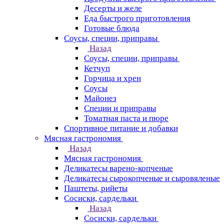
Десерты и желе
Еда быстрого приготовления
Готовые блюда
Соусы, специи, приправы
Назад
Соусы, специи, приправы
Кетчуп
Горчица и хрен
Соусы
Майонез
Специи и приправы
Томатная паста и пюре
Спортивное питание и добавки
Мясная гастрономия
Назад
Мясная гастрономия
Деликатесы варено-копченые
Деликатесы сырокопченые и сыровяленые
Паштеты, рийеты
Сосиски, сардельки
Назад
Сосиски, сардельки