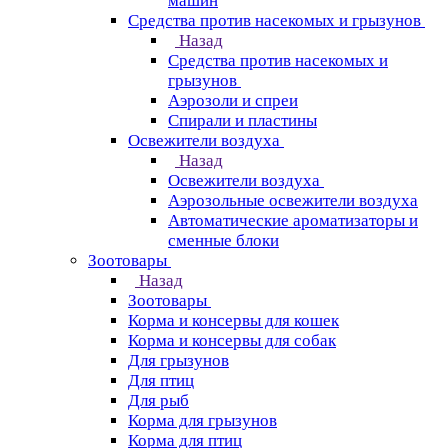
машин
Средства против насекомых и грызунов
Назад
Средства против насекомых и
грызунов
Аэрозоли и спреи
Спирали и пластины
Освежители воздуха
Назад
Освежители воздуха
Аэрозольные освежители воздуха
Автоматические ароматизаторы и
сменные блоки
Зоотовары
Назад
Зоотовары
Корма и консервы для кошек
Корма и консервы для собак
Для грызунов
Для птиц
Для рыб
Корма для грызунов
Корма для птиц