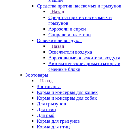
машин
Средства против насекомых и грызунов
Назад
Средства против насекомых и
грызунов
Аэрозоли и спреи
Спирали и пластины
Освежители воздуха
Назад
Освежители воздуха
Аэрозольные освежители воздуха
Автоматические ароматизаторы и
сменные блоки
Зоотовары
Назад
Зоотовары
Корма и консервы для кошек
Корма и консервы для собак
Для грызунов
Для птиц
Для рыб
Корма для грызунов
Корма для птиц