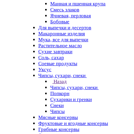
Манная и пшенная крупа
Смесь злаков
Ячневая, перловая
Бобовые
Для выпечки и десертов
Макаронные изделия
Мука, все для выпечки
Растительное масло
Сухие завтраки
Соль, сахар
Соевые продукты
Уксус
Чипсы, сухари, снеки
Назад
Чипсы, сухари, снеки
Попкорн
Сухарики и гренки
Снеки
Чипсы
Мясные консервы
Фруктовые и ягодные консервы
Грибные консервы