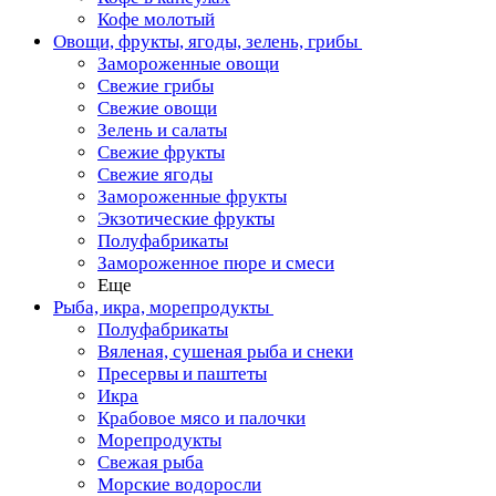
Кофе молотый
Овощи, фрукты, ягоды, зелень, грибы
Замороженные овощи
Свежие грибы
Свежие овощи
Зелень и салаты
Свежие фрукты
Свежие ягоды
Замороженные фрукты
Экзотические фрукты
Полуфабрикаты
Замороженное пюре и смеси
Еще
Рыба, икра, морепродукты
Полуфабрикаты
Вяленая, сушеная рыба и снеки
Пресервы и паштеты
Икра
Крабовое мясо и палочки
Морепродукты
Свежая рыба
Морские водоросли