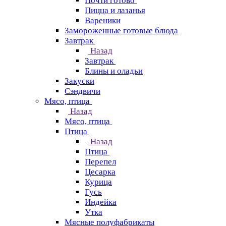
Почти готово
Пицца и лазанья
Вареники
Замороженные готовые блюда
Завтрак
Назад
Завтрак
Блины и оладьи
Закуски
Сэндвичи
Мясо, птица
Назад
Мясо, птица
Птица
Назад
Птица
Перепел
Цесарка
Курица
Гусь
Индейка
Утка
Мясные полуфабрикаты