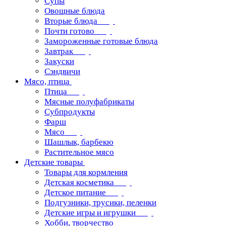
Супы
Овощные блюда
Вторые блюда
Почти готово
Замороженные готовые блюда
Завтрак
Закуски
Сэндвичи
Мясо, птица
Птица
Мясные полуфабрикаты
Субпродукты
Фарш
Мясо
Шашлык, барбекю
Растительное мясо
Детские товары
Товары для кормления
Детская косметика
Детское питание
Подгузники, трусики, пеленки
Детские игры и игрушки
Хобби, творчество