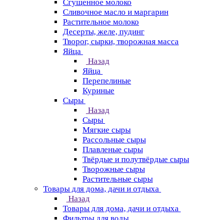
Сгущенное молоко
Сливочное масло и маргарин
Растительное молоко
Десерты, желе, пудинг
Творог, сырки, творожная масса
Яйца
Назад
Яйца
Перепелиные
Куриные
Сыры
Назад
Сыры
Мягкие сыры
Рассольные сыры
Плавленые сыры
Твёрдые и полутвёрдые сыры
Творожные сыры
Растительные сыры
Товары для дома, дачи и отдыха
Назад
Товары для дома, дачи и отдыха
Фильтры для воды