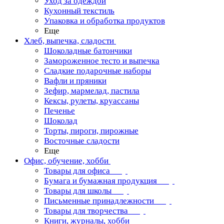
Уход за одеждой
Кухонный текстиль
Упаковка и обработка продуктов
Еще
Хлеб, выпечка, сладости
Шоколадные батончики
Замороженное тесто и выпечка
Сладкие подарочные наборы
Вафли и пряники
Зефир, мармелад, пастила
Кексы, рулеты, круассаны
Печенье
Шоколад
Торты, пироги, пирожные
Восточные сладости
Еще
Офис, обучение, хобби
Товары для офиса
Бумага и бумажная продукция
Товары для школы
Письменные принадлежности
Товары для творчества
Книги, журналы, хобби