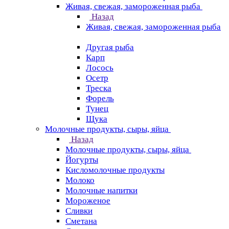
Живая, свежая, замороженная рыба
Назад
Живая, свежая, замороженная рыба
Другая рыба
Карп
Лосось
Осетр
Треска
Форель
Тунец
Щука
Молочные продукты, сыры, яйца
Назад
Молочные продукты, сыры, яйца
Йогурты
Кисломолочные продукты
Молоко
Молочные напитки
Мороженое
Сливки
Сметана