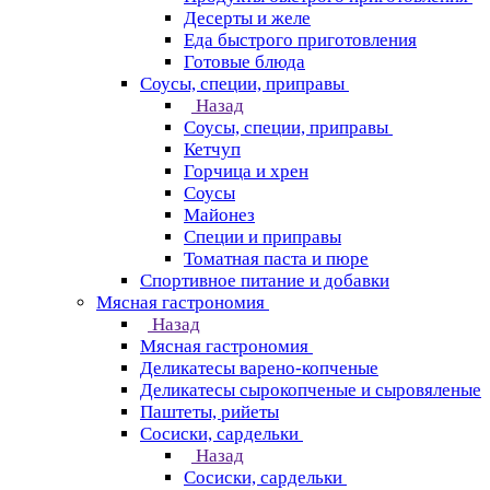
Десерты и желе
Еда быстрого приготовления
Готовые блюда
Соусы, специи, приправы
Назад
Соусы, специи, приправы
Кетчуп
Горчица и хрен
Соусы
Майонез
Специи и приправы
Томатная паста и пюре
Спортивное питание и добавки
Мясная гастрономия
Назад
Мясная гастрономия
Деликатесы варено-копченые
Деликатесы сырокопченые и сыровяленые
Паштеты, рийеты
Сосиски, сардельки
Назад
Сосиски, сардельки