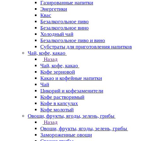
Газированные напитки
Энергетики
Квас
Безалкогольное пиво
Безалкогольное вино
Холодный чай
Безалкогольное пиво и вино
Субстраты для приготовления напитков
Чай, кофе, какао
Назад
Чай, кофе, какао
Кофе зерновой
Какао и кофейные напитки
Чай
Цикорий и кофезаменители
Кофе растворимый
Кофе в капсулах
Кофе молотый
Овощи, фрукты, ягоды, зелень, грибы
Назад
Овощи, фрукты, ягоды, зелень, грибы
Замороженные овощи