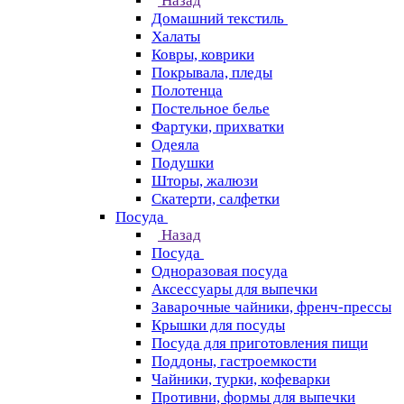
Назад
Домашний текстиль
Халаты
Ковры, коврики
Покрывала, пледы
Полотенца
Постельное белье
Фартуки, прихватки
Одеяла
Подушки
Шторы, жалюзи
Скатерти, салфетки
Посуда
Назад
Посуда
Одноразовая посуда
Аксессуары для выпечки
Заварочные чайники, френч-прессы
Крышки для посуды
Посуда для приготовления пищи
Поддоны, гастроемкости
Чайники, турки, кофеварки
Противни, формы для выпечки