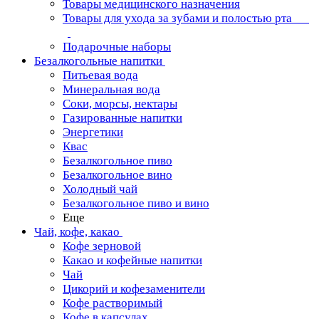
Товары медицинского назначения
Товары для ухода за зубами и полостью рта
Подарочные наборы
Безалкогольные напитки
Питьевая вода
Минеральная вода
Соки, морсы, нектары
Газированные напитки
Энергетики
Квас
Безалкогольное пиво
Безалкогольное вино
Холодный чай
Безалкогольное пиво и вино
Еще
Чай, кофе, какао
Кофе зерновой
Какао и кофейные напитки
Чай
Цикорий и кофезаменители
Кофе растворимый
Кофе в капсулах