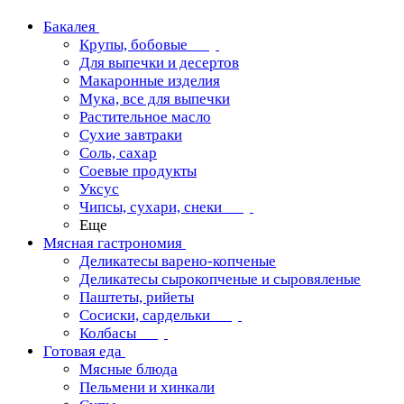
Бакалея
Крупы, бобовые
Для выпечки и десертов
Макаронные изделия
Мука, все для выпечки
Растительное масло
Сухие завтраки
Соль, сахар
Соевые продукты
Уксус
Чипсы, сухари, снеки
Еще
Мясная гастрономия
Деликатесы варено-копченые
Деликатесы сырокопченые и сыровяленые
Паштеты, рийеты
Сосиски, сардельки
Колбасы
Готовая еда
Мясные блюда
Пельмени и хинкали