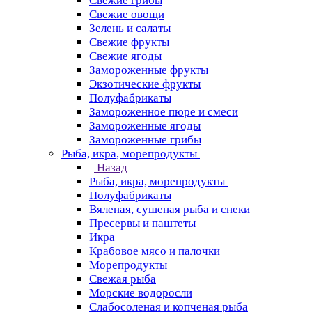
Свежие грибы
Свежие овощи
Зелень и салаты
Свежие фрукты
Свежие ягоды
Замороженные фрукты
Экзотические фрукты
Полуфабрикаты
Замороженное пюре и смеси
Замороженные ягоды
Замороженные грибы
Рыба, икра, морепродукты
Назад
Рыба, икра, морепродукты
Полуфабрикаты
Вяленая, сушеная рыба и снеки
Пресервы и паштеты
Икра
Крабовое мясо и палочки
Морепродукты
Свежая рыба
Морские водоросли
Слабосоленая и копченая рыба