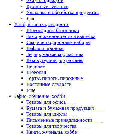
Уход за одеждой
Кухонный текстиль
Упаковка и обработка продуктов
Еще
Хлеб, выпечка, сладости
Шоколадные батончики
Замороженное тесто и выпечка
Сладкие подарочные наборы
Вафли и пряники
Зефир, мармелад, пастила
Кексы, рулеты, круассаны
Печенье
Шоколад
Торты, пироги, пирожные
Восточные сладости
Еще
Офис, обучение, хобби
Товары для офиса
Бумага и бумажная продукция
Товары для школы
Письменные принадлежности
Товары для творчества
Книги, журналы, хобби