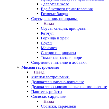
Десерты и желе
Еда быстрого приготовления
Готовые блюда
Соусы, специи, приправы
Назад
Соусы, специи, приправы
Кетчуп
Горчица и хрен
Соусы
Майонез
Специи и приправы
Томатная паста и пюре
Спортивное питание и добавки
Мясная гастрономия
Назад
Мясная гастрономия
Деликатесы варено-копченые
Деликатесы сырокопченые и сыровяленые
Паштеты, рийеты
Сосиски, сардельки
Назад
Сосиски, сардельки