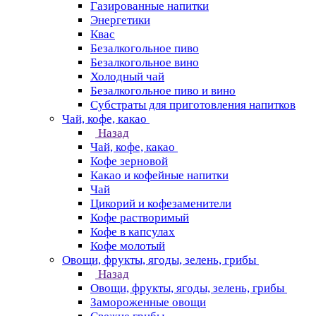
Газированные напитки
Энергетики
Квас
Безалкогольное пиво
Безалкогольное вино
Холодный чай
Безалкогольное пиво и вино
Субстраты для приготовления напитков
Чай, кофе, какао
Назад
Чай, кофе, какао
Кофе зерновой
Какао и кофейные напитки
Чай
Цикорий и кофезаменители
Кофе растворимый
Кофе в капсулах
Кофе молотый
Овощи, фрукты, ягоды, зелень, грибы
Назад
Овощи, фрукты, ягоды, зелень, грибы
Замороженные овощи