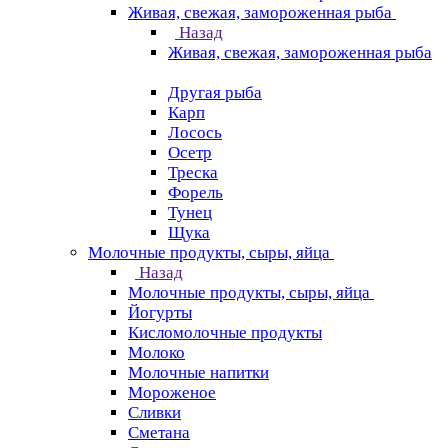
Живая, свежая, замороженная рыба
Назад
Живая, свежая, замороженная рыба
Другая рыба
Карп
Лосось
Осетр
Треска
Форель
Тунец
Щука
Молочные продукты, сыры, яйца
Назад
Молочные продукты, сыры, яйца
Йогурты
Кисломолочные продукты
Молоко
Молочные напитки
Мороженое
Сливки
Сметана