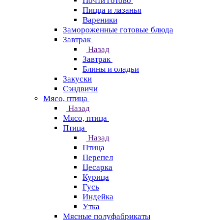
Почти готово
Пицца и лазанья
Вареники
Замороженные готовые блюда
Завтрак
Назад
Завтрак
Блины и оладьи
Закуски
Сэндвичи
Мясо, птица
Назад
Мясо, птица
Птица
Назад
Птица
Перепел
Цесарка
Курица
Гусь
Индейка
Утка
Мясные полуфабрикаты