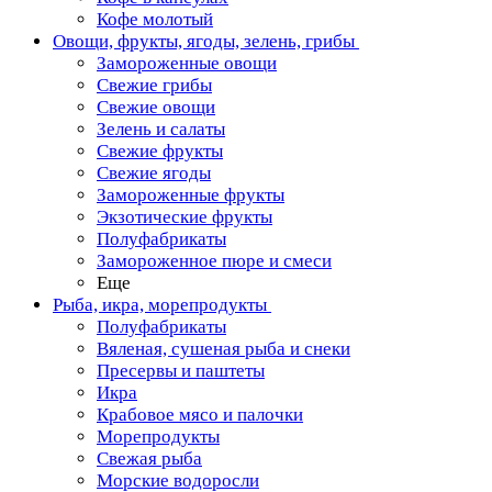
Кофе молотый
Овощи, фрукты, ягоды, зелень, грибы
Замороженные овощи
Свежие грибы
Свежие овощи
Зелень и салаты
Свежие фрукты
Свежие ягоды
Замороженные фрукты
Экзотические фрукты
Полуфабрикаты
Замороженное пюре и смеси
Еще
Рыба, икра, морепродукты
Полуфабрикаты
Вяленая, сушеная рыба и снеки
Пресервы и паштеты
Икра
Крабовое мясо и палочки
Морепродукты
Свежая рыба
Морские водоросли