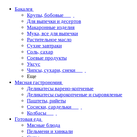
Бакалея
Крупы, бобовые
Для выпечки и десертов
Макаронные изделия
Мука, все для выпечки
Растительное масло
Сухие завтраки
Соль, сахар
Соевые продукты
Уксус
Чипсы, сухари, снеки
Еще
Мясная гастрономия
Деликатесы варено-копченые
Деликатесы сырокопченые и сыровяленые
Паштеты, рийеты
Сосиски, сардельки
Колбасы
Готовая еда
Мясные блюда
Пельмени и хинкали