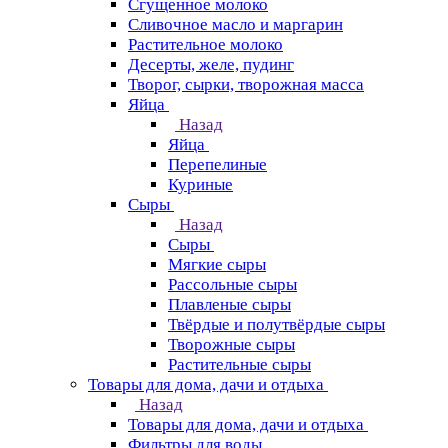
Сгущенное молоко
Сливочное масло и маргарин
Растительное молоко
Десерты, желе, пудинг
Творог, сырки, творожная масса
Яйца
Назад
Яйца
Перепелиные
Куриные
Сыры
Назад
Сыры
Мягкие сыры
Рассольные сыры
Плавленые сыры
Твёрдые и полутвёрдые сыры
Творожные сыры
Растительные сыры
Товары для дома, дачи и отдыха
Назад
Товары для дома, дачи и отдыха
Фильтры для воды