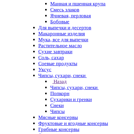
Манная и пшенная крупа
Смесь злаков
Ячневая, перловая
Бобовые
Для выпечки и десертов
Макаронные изделия
Мука, все для выпечки
Растительное масло
Сухие завтраки
Соль, сахар
Соевые продукты
Уксус
Чипсы, сухари, снеки
Назад
Чипсы, сухари, снеки
Попкорн
Сухарики и гренки
Снеки
Чипсы
Мясные консервы
Фруктовые и ягодные консервы
Грибные консервы