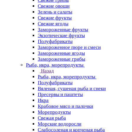
Свежие грибы
Свежие овощи
Зелень и салаты
Свежие фрукты
Свежие ягоды
Замороженные фрукты
Экзотические фрукты
Полуфабрикаты
Замороженное пюре и смеси
Замороженные ягоды
Замороженные грибы
Рыба, икра, морепродукты
Назад
Рыба, икра, морепродукты
Полуфабрикаты
Вяленая, сушеная рыба и снеки
Пресервы и паштеты
Икра
Крабовое мясо и палочки
Морепродукты
Свежая рыба
Морские водоросли
Слабосоленая и копченая рыба