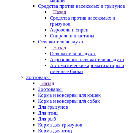
машин
Средства против насекомых и грызунов
Назад
Средства против насекомых и
грызунов
Аэрозоли и спреи
Спирали и пластины
Освежители воздуха
Назад
Освежители воздуха
Аэрозольные освежители воздуха
Автоматические ароматизаторы и
сменные блоки
Зоотовары
Назад
Зоотовары
Корма и консервы для кошек
Корма и консервы для собак
Для грызунов
Для птиц
Для рыб
Корма для грызунов
Корма для птиц