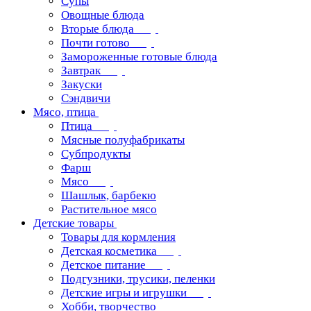
Супы
Овощные блюда
Вторые блюда
Почти готово
Замороженные готовые блюда
Завтрак
Закуски
Сэндвичи
Мясо, птица
Птица
Мясные полуфабрикаты
Субпродукты
Фарш
Мясо
Шашлык, барбекю
Растительное мясо
Детские товары
Товары для кормления
Детская косметика
Детское питание
Подгузники, трусики, пеленки
Детские игры и игрушки
Хобби, творчество