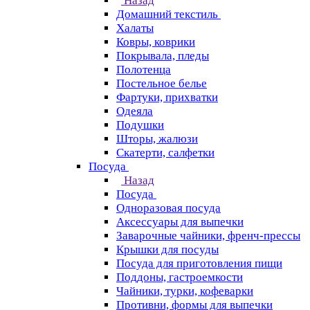
Назад
Домашний текстиль
Халаты
Ковры, коврики
Покрывала, пледы
Полотенца
Постельное белье
Фартуки, прихватки
Одеяла
Подушки
Шторы, жалюзи
Скатерти, салфетки
Посуда
Назад
Посуда
Одноразовая посуда
Аксессуары для выпечки
Заварочные чайники, френч-прессы
Крышки для посуды
Посуда для приготовления пищи
Поддоны, гастроемкости
Чайники, турки, кофеварки
Противни, формы для выпечки