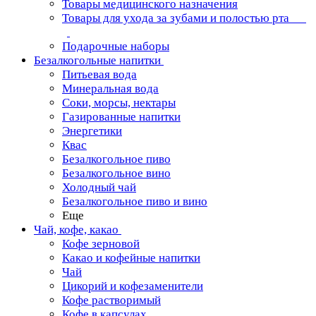
Товары медицинского назначения
Товары для ухода за зубами и полостью рта
Подарочные наборы
Безалкогольные напитки
Питьевая вода
Минеральная вода
Соки, морсы, нектары
Газированные напитки
Энергетики
Квас
Безалкогольное пиво
Безалкогольное вино
Холодный чай
Безалкогольное пиво и вино
Еще
Чай, кофе, какао
Кофе зерновой
Какао и кофейные напитки
Чай
Цикорий и кофезаменители
Кофе растворимый
Кофе в капсулах