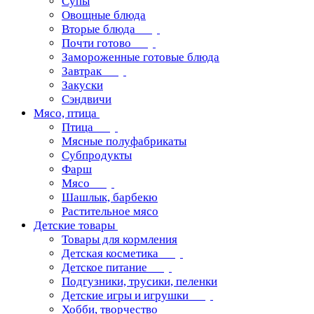
Супы
Овощные блюда
Вторые блюда
Почти готово
Замороженные готовые блюда
Завтрак
Закуски
Сэндвичи
Мясо, птица
Птица
Мясные полуфабрикаты
Субпродукты
Фарш
Мясо
Шашлык, барбекю
Растительное мясо
Детские товары
Товары для кормления
Детская косметика
Детское питание
Подгузники, трусики, пеленки
Детские игры и игрушки
Хобби, творчество