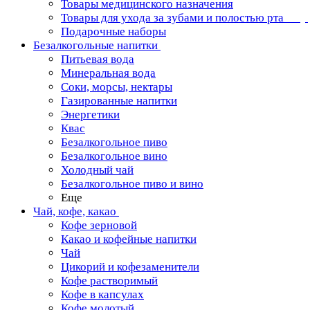
Товары медицинского назначения
Товары для ухода за зубами и полостью рта
Подарочные наборы
Безалкогольные напитки
Питьевая вода
Минеральная вода
Соки, морсы, нектары
Газированные напитки
Энергетики
Квас
Безалкогольное пиво
Безалкогольное вино
Холодный чай
Безалкогольное пиво и вино
Еще
Чай, кофе, какао
Кофе зерновой
Какао и кофейные напитки
Чай
Цикорий и кофезаменители
Кофе растворимый
Кофе в капсулах
Кофе молотый