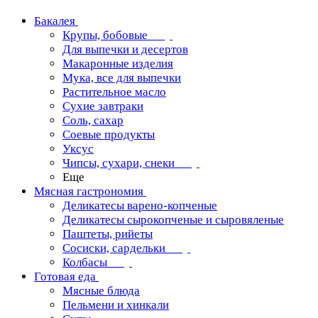
Бакалея
Крупы, бобовые
Для выпечки и десертов
Макаронные изделия
Мука, все для выпечки
Растительное масло
Сухие завтраки
Соль, сахар
Соевые продукты
Уксус
Чипсы, сухари, снеки
Еще
Мясная гастрономия
Деликатесы варено-копченые
Деликатесы сырокопченые и сыровяленые
Паштеты, рийеты
Сосиски, сардельки
Колбасы
Готовая еда
Мясные блюда
Пельмени и хинкали