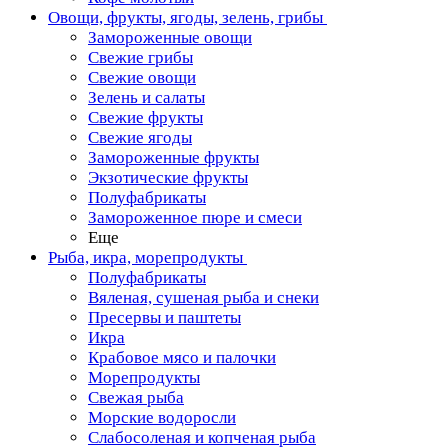
Овощи, фрукты, ягоды, зелень, грибы
Замороженные овощи
Свежие грибы
Свежие овощи
Зелень и салаты
Свежие фрукты
Свежие ягоды
Замороженные фрукты
Экзотические фрукты
Полуфабрикаты
Замороженное пюре и смеси
Еще
Рыба, икра, морепродукты
Полуфабрикаты
Вяленая, сушеная рыба и снеки
Пресервы и паштеты
Икра
Крабовое мясо и палочки
Морепродукты
Свежая рыба
Морские водоросли
Слабосоленая и копченая рыба