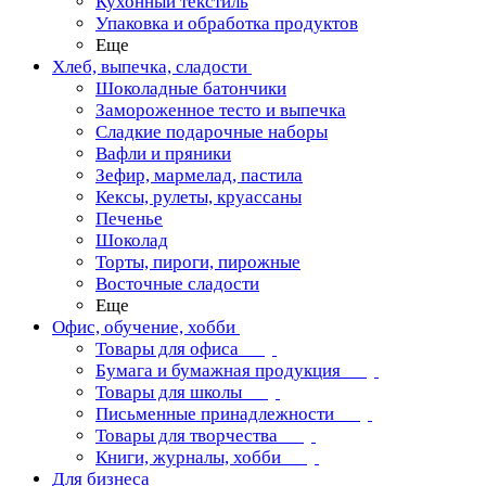
Кухонный текстиль
Упаковка и обработка продуктов
Еще
Хлеб, выпечка, сладости
Шоколадные батончики
Замороженное тесто и выпечка
Сладкие подарочные наборы
Вафли и пряники
Зефир, мармелад, пастила
Кексы, рулеты, круассаны
Печенье
Шоколад
Торты, пироги, пирожные
Восточные сладости
Еще
Офис, обучение, хобби
Товары для офиса
Бумага и бумажная продукция
Товары для школы
Письменные принадлежности
Товары для творчества
Книги, журналы, хобби
Для бизнеса