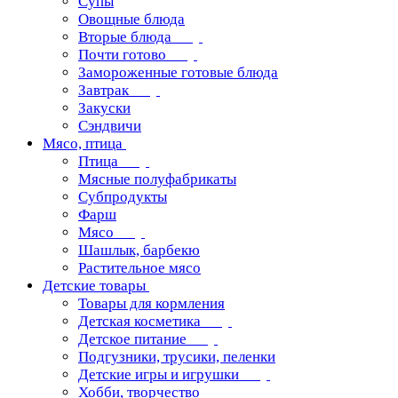
Супы
Овощные блюда
Вторые блюда
Почти готово
Замороженные готовые блюда
Завтрак
Закуски
Сэндвичи
Мясо, птица
Птица
Мясные полуфабрикаты
Субпродукты
Фарш
Мясо
Шашлык, барбекю
Растительное мясо
Детские товары
Товары для кормления
Детская косметика
Детское питание
Подгузники, трусики, пеленки
Детские игры и игрушки
Хобби, творчество