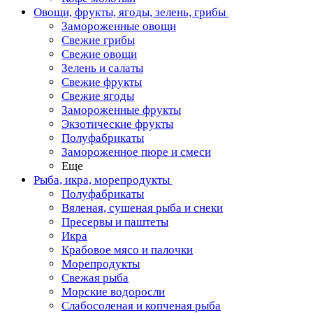
Овощи, фрукты, ягоды, зелень, грибы
Замороженные овощи
Свежие грибы
Свежие овощи
Зелень и салаты
Свежие фрукты
Свежие ягоды
Замороженные фрукты
Экзотические фрукты
Полуфабрикаты
Замороженное пюре и смеси
Еще
Рыба, икра, морепродукты
Полуфабрикаты
Вяленая, сушеная рыба и снеки
Пресервы и паштеты
Икра
Крабовое мясо и палочки
Морепродукты
Свежая рыба
Морские водоросли
Слабосоленая и копченая рыба