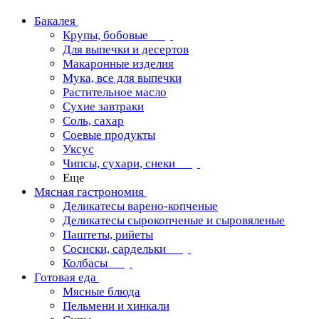
Бакалея
Крупы, бобовые
Для выпечки и десертов
Макаронные изделия
Мука, все для выпечки
Растительное масло
Сухие завтраки
Соль, сахар
Соевые продукты
Уксус
Чипсы, сухари, снеки
Еще
Мясная гастрономия
Деликатесы варено-копченые
Деликатесы сырокопченые и сыровяленые
Паштеты, рийеты
Сосиски, сардельки
Колбасы
Готовая еда
Мясные блюда
Пельмени и хинкали