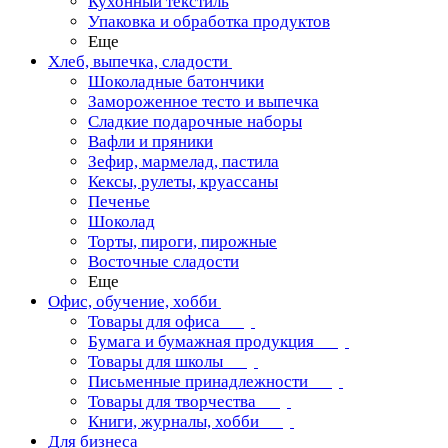
Кухонный текстиль
Упаковка и обработка продуктов
Еще
Хлеб, выпечка, сладости
Шоколадные батончики
Замороженное тесто и выпечка
Сладкие подарочные наборы
Вафли и пряники
Зефир, мармелад, пастила
Кексы, рулеты, круассаны
Печенье
Шоколад
Торты, пироги, пирожные
Восточные сладости
Еще
Офис, обучение, хобби
Товары для офиса
Бумага и бумажная продукция
Товары для школы
Письменные принадлежности
Товары для творчества
Книги, журналы, хобби
Для бизнеса