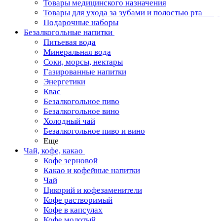
Товары медицинского назначения
Товары для ухода за зубами и полостью рта
Подарочные наборы
Безалкогольные напитки
Питьевая вода
Минеральная вода
Соки, морсы, нектары
Газированные напитки
Энергетики
Квас
Безалкогольное пиво
Безалкогольное вино
Холодный чай
Безалкогольное пиво и вино
Еще
Чай, кофе, какао
Кофе зерновой
Какао и кофейные напитки
Чай
Цикорий и кофезаменители
Кофе растворимый
Кофе в капсулах
Кофе молотый