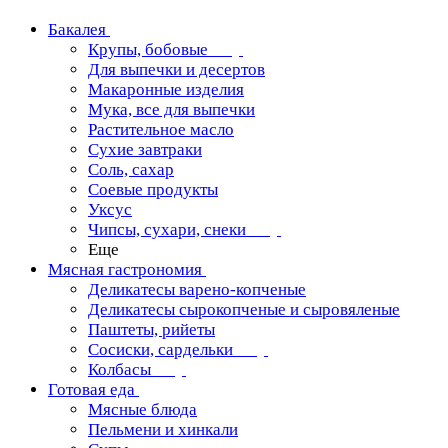
Бакалея
Крупы, бобовые
Для выпечки и десертов
Макаронные изделия
Мука, все для выпечки
Растительное масло
Сухие завтраки
Соль, сахар
Соевые продукты
Уксус
Чипсы, сухари, снеки
Еще
Мясная гастрономия
Деликатесы варено-копченые
Деликатесы сырокопченые и сыровяленые
Паштеты, рийеты
Сосиски, сардельки
Колбасы
Готовая еда
Мясные блюда
Пельмени и хинкали