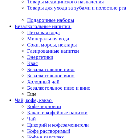
Товары медицинского назначения
Товары для ухода за зубами и полостью рта
Подарочные наборы
Безалкогольные напитки
Питьевая вода
Минеральная вода
Соки, морсы, нектары
Газированные напитки
Энергетики
Квас
Безалкогольное пиво
Безалкогольное вино
Холодный чай
Безалкогольное пиво и вино
Еще
Чай, кофе, какао
Кофе зерновой
Какао и кофейные напитки
Чай
Цикорий и кофезаменители
Кофе растворимый
Кофе в капсулах