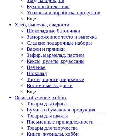
Уход за одеждой
Кухонный текстиль
Упаковка и обработка продуктов
Еще
Хлеб, выпечка, сладости
Шоколадные батончики
Замороженное тесто и выпечка
Сладкие подарочные наборы
Вафли и пряники
Зефир, мармелад, пастила
Кексы, рулеты, круассаны
Печенье
Шоколад
Торты, пироги, пирожные
Восточные сладости
Еще
Офис, обучение, хобби
Товары для офиса
Бумага и бумажная продукция
Товары для школы
Письменные принадлежности
Товары для творчества
Книги, журналы, хобби