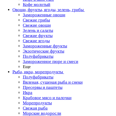
Кофе молотый
Овощи, фрукты, ягоды, зелень, грибы
Замороженные овощи
Свежие грибы
Свежие овощи
Зелень и салаты
Свежие фрукты
Свежие ягоды
Замороженные фрукты
Экзотические фрукты
Полуфабрикаты
Замороженное пюре и смеси
Еще
Рыба, икра, морепродукты
Полуфабрикаты
Вяленая, сушеная рыба и снеки
Пресервы и паштеты
Икра
Крабовое мясо и палочки
Морепродукты
Свежая рыба
Морские водоросли