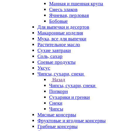
Манная и пшенная крупа
Смесь злаков
Ячневая, перловая
Бобовые
Для выпечки и десертов
Макаронные изделия
Мука, все для выпечки
Растительное масло
Сухие завтраки
Соль, сахар
Соевые продукты
Уксус
Чипсы, сухари, снеки
Назад
Чипсы, сухари, снеки
Попкорн
Сухарики и гренки
Снеки
Чипсы
Мясные консервы
Фруктовые и ягодные консервы
Грибные консервы