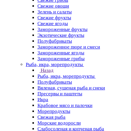
Свежие грибы
Свежие овощи
Зелень и салаты
Свежие фрукты
Свежие ягоды
Замороженные фрукты
Экзотические фрукты
Полуфабрикаты
Замороженное пюре и смеси
Замороженные ягоды
Замороженные грибы
Рыба, икра, морепродукты
Назад
Рыба, икра, морепродукты
Полуфабрикаты
Вяленая, сушеная рыба и снеки
Пресервы и паштеты
Икра
Крабовое мясо и палочки
Морепродукты
Свежая рыба
Морские водоросли
Слабосоленая и копченая рыба