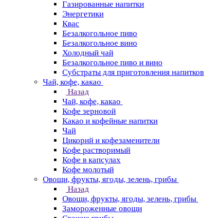
Газированные напитки
Энергетики
Квас
Безалкогольное пиво
Безалкогольное вино
Холодный чай
Безалкогольное пиво и вино
Субстраты для приготовления напитков
Чай, кофе, какао
Назад
Чай, кофе, какао
Кофе зерновой
Какао и кофейные напитки
Чай
Цикорий и кофезаменители
Кофе растворимый
Кофе в капсулах
Кофе молотый
Овощи, фрукты, ягоды, зелень, грибы
Назад
Овощи, фрукты, ягоды, зелень, грибы
Замороженные овощи