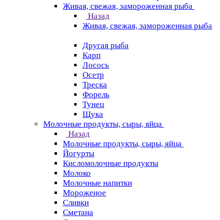
Живая, свежая, замороженная рыба
Назад
Живая, свежая, замороженная рыба
Другая рыба
Карп
Лосось
Осетр
Треска
Форель
Тунец
Щука
Молочные продукты, сыры, яйца
Назад
Молочные продукты, сыры, яйца
Йогурты
Кисломолочные продукты
Молоко
Молочные напитки
Мороженое
Сливки
Сметана