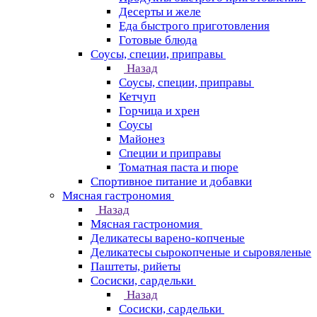
Десерты и желе
Еда быстрого приготовления
Готовые блюда
Соусы, специи, приправы
Назад
Соусы, специи, приправы
Кетчуп
Горчица и хрен
Соусы
Майонез
Специи и приправы
Томатная паста и пюре
Спортивное питание и добавки
Мясная гастрономия
Назад
Мясная гастрономия
Деликатесы варено-копченые
Деликатесы сырокопченые и сыровяленые
Паштеты, рийеты
Сосиски, сардельки
Назад
Сосиски, сардельки