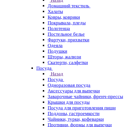
Назад
Домашний текстиль
Халаты
Ковры, коврики
Покрывала, пледы
Полотенца
Постельное белье
Фартуки, прихватки
Одеяла
Подушки
Шторы, жалюзи
Скатерти, салфетки
Посуда
Назад
Посуда
Одноразовая посуда
Аксессуары для выпечки
Заварочные чайники, френч-прессы
Крышки для посуды
Посуда для приготовления пищи
Поддоны, гастроемкости
Чайники, турки, кофеварки
Противни, формы для выпечки