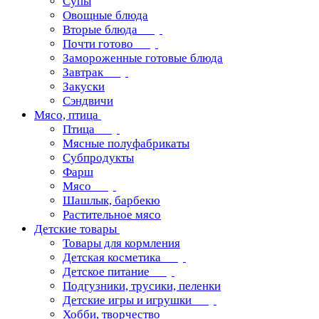
Супы
Овощные блюда
Вторые блюда
Почти готово
Замороженные готовые блюда
Завтрак
Закуски
Сэндвичи
Мясо, птица
Птица
Мясные полуфабрикаты
Субпродукты
Фарш
Мясо
Шашлык, барбекю
Растительное мясо
Детские товары
Товары для кормления
Детская косметика
Детское питание
Подгузники, трусики, пеленки
Детские игры и игрушки
Хобби, творчество