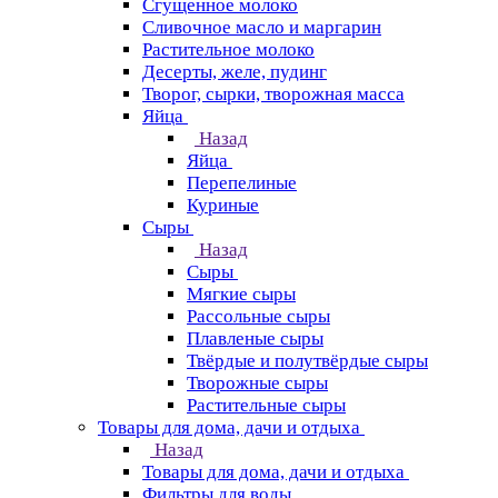
Сгущенное молоко
Сливочное масло и маргарин
Растительное молоко
Десерты, желе, пудинг
Творог, сырки, творожная масса
Яйца
Назад
Яйца
Перепелиные
Куриные
Сыры
Назад
Сыры
Мягкие сыры
Рассольные сыры
Плавленые сыры
Твёрдые и полутвёрдые сыры
Творожные сыры
Растительные сыры
Товары для дома, дачи и отдыха
Назад
Товары для дома, дачи и отдыха
Фильтры для воды