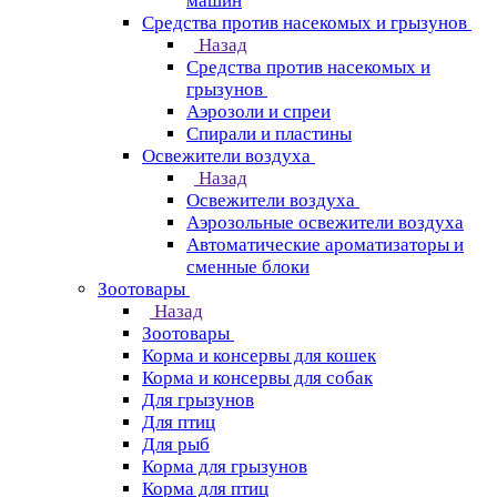
машин
Средства против насекомых и грызунов
Назад
Средства против насекомых и
грызунов
Аэрозоли и спреи
Спирали и пластины
Освежители воздуха
Назад
Освежители воздуха
Аэрозольные освежители воздуха
Автоматические ароматизаторы и
сменные блоки
Зоотовары
Назад
Зоотовары
Корма и консервы для кошек
Корма и консервы для собак
Для грызунов
Для птиц
Для рыб
Корма для грызунов
Корма для птиц