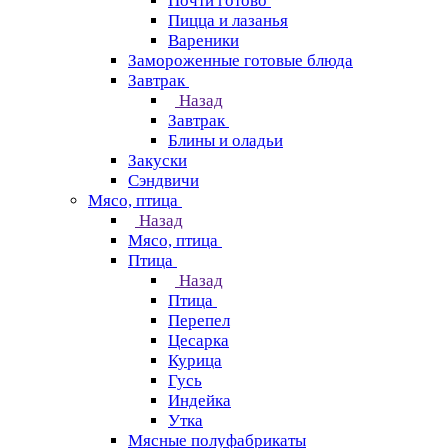
Почти готово
Пицца и лазанья
Вареники
Замороженные готовые блюда
Завтрак
Назад
Завтрак
Блины и оладьи
Закуски
Сэндвичи
Мясо, птица
Назад
Мясо, птица
Птица
Назад
Птица
Перепел
Цесарка
Курица
Гусь
Индейка
Утка
Мясные полуфабрикаты