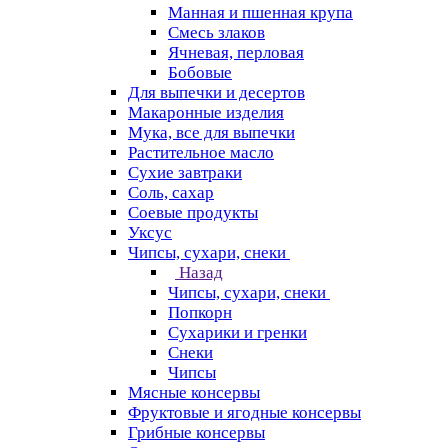
Манная и пшенная крупа
Смесь злаков
Ячневая, перловая
Бобовые
Для выпечки и десертов
Макаронные изделия
Мука, все для выпечки
Растительное масло
Сухие завтраки
Соль, сахар
Соевые продукты
Уксус
Чипсы, сухари, снеки
Назад
Чипсы, сухари, снеки
Попкорн
Сухарики и гренки
Снеки
Чипсы
Мясные консервы
Фруктовые и ягодные консервы
Грибные консервы