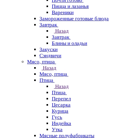
Почти готово
Пицца и лазанья
Вареники
Замороженные готовые блюда
Завтрак
Назад
Завтрак
Блины и оладьи
Закуски
Сэндвичи
Мясо, птица
Назад
Мясо, птица
Птица
Назад
Птица
Перепел
Цесарка
Курица
Гусь
Индейка
Утка
Мясные полуфабрикаты