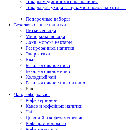
Товары медицинского назначения
Товары для ухода за зубами и полостью рта
Подарочные наборы
Безалкогольные напитки
Питьевая вода
Минеральная вода
Соки, морсы, нектары
Газированные напитки
Энергетики
Квас
Безалкогольное пиво
Безалкогольное вино
Холодный чай
Безалкогольное пиво и вино
Еще
Чай, кофе, какао
Кофе зерновой
Какао и кофейные напитки
Чай
Цикорий и кофезаменители
Кофе растворимый
Кофе в капсулах