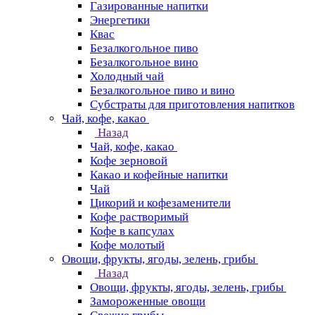
Газированные напитки
Энергетики
Квас
Безалкогольное пиво
Безалкогольное вино
Холодный чай
Безалкогольное пиво и вино
Субстраты для приготовления напитков
Чай, кофе, какао
Назад
Чай, кофе, какао
Кофе зерновой
Какао и кофейные напитки
Чай
Цикорий и кофезаменители
Кофе растворимый
Кофе в капсулах
Кофе молотый
Овощи, фрукты, ягоды, зелень, грибы
Назад
Овощи, фрукты, ягоды, зелень, грибы
Замороженные овощи