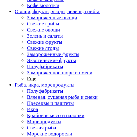
Кофе молотый
Овощи, фрукты, ягоды, зелень, грибы
Замороженные овощи
Свежие грибы
Свежие овощи
Зелень и салаты
Свежие фрукты
Свежие ягоды
Замороженные фрукты
Экзотические фрукты
Полуфабрикаты
Замороженное пюре и смеси
Еще
Рыба, икра, морепродукты
Полуфабрикаты
Вяленая, сушеная рыба и снеки
Пресервы и паштеты
Икра
Крабовое мясо и палочки
Морепродукты
Свежая рыба
Морские водоросли