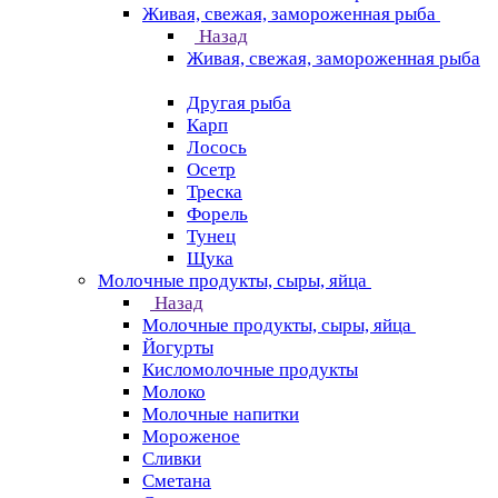
Живая, свежая, замороженная рыба
Назад
Живая, свежая, замороженная рыба
Другая рыба
Карп
Лосось
Осетр
Треска
Форель
Тунец
Щука
Молочные продукты, сыры, яйца
Назад
Молочные продукты, сыры, яйца
Йогурты
Кисломолочные продукты
Молоко
Молочные напитки
Мороженое
Сливки
Сметана