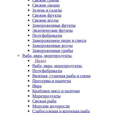
Свежие грибы
Свежие овощи
Зелень и салаты
Свежие фрукты
Свежие ягоды
Замороженные фрукты
Экзотические фрукты
Полуфабрикаты
Замороженное пюре и смеси
Замороженные ягоды
Замороженные грибы
Рыба, икра, морепродукты
Назад
Рыба, икра, морепродукты
Полуфабрикаты
Вяленая, сушеная рыба и снеки
Пресервы и паштеты
Икра
Крабовое мясо и палочки
Морепродукты
Свежая рыба
Морские водоросли
Слабосоленая и копченая рыба