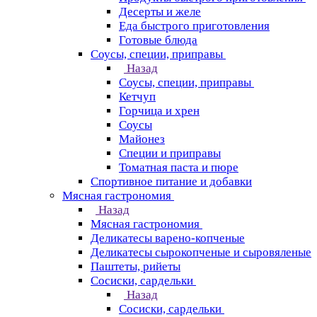
Десерты и желе
Еда быстрого приготовления
Готовые блюда
Соусы, специи, приправы
Назад
Соусы, специи, приправы
Кетчуп
Горчица и хрен
Соусы
Майонез
Специи и приправы
Томатная паста и пюре
Спортивное питание и добавки
Мясная гастрономия
Назад
Мясная гастрономия
Деликатесы варено-копченые
Деликатесы сырокопченые и сыровяленые
Паштеты, рийеты
Сосиски, сардельки
Назад
Сосиски, сардельки