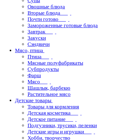
Супы
Овощные блюда
Вторые блюда
Почти готово
Замороженные готовые блюда
Завтрак
Закуски
Сэндвичи
Мясо, птица
Птица
Мясные полуфабрикаты
Субпродукты
Фарш
Мясо
Шашлык, барбекю
Растительное мясо
Детские товары
Товары для кормления
Детская косметика
Детское питание
Подгузники, трусики, пеленки
Детские игры и игрушки
Хобби, творчество