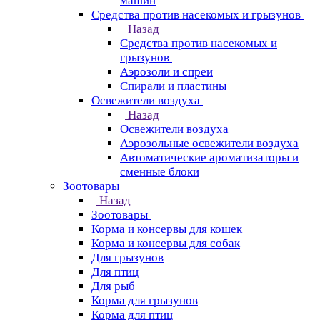
машин
Средства против насекомых и грызунов
Назад
Средства против насекомых и
грызунов
Аэрозоли и спреи
Спирали и пластины
Освежители воздуха
Назад
Освежители воздуха
Аэрозольные освежители воздуха
Автоматические ароматизаторы и
сменные блоки
Зоотовары
Назад
Зоотовары
Корма и консервы для кошек
Корма и консервы для собак
Для грызунов
Для птиц
Для рыб
Корма для грызунов
Корма для птиц