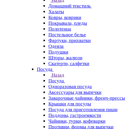
Назад
Домашний текстиль
Халаты
Ковры, коврики
Покрывала, пледы
Полотенца
Постельное белье
Фартуки, прихватки
Одеяла
Подушки
Шторы, жалюзи
Скатерти, салфетки
Посуда
Назад
Посуда
Одноразовая посуда
Аксессуары для выпечки
Заварочные чайники, френч-прессы
Крышки для посуды
Посуда для приготовления пищи
Поддоны, гастроемкости
Чайники, турки, кофеварки
Противни, формы для выпечки