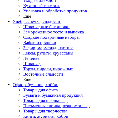
Уход за одеждой
Кухонный текстиль
Упаковка и обработка продуктов
Еще
Хлеб, выпечка, сладости
Шоколадные батончики
Замороженное тесто и выпечка
Сладкие подарочные наборы
Вафли и пряники
Зефир, мармелад, пастила
Кексы, рулеты, круассаны
Печенье
Шоколад
Торты, пироги, пирожные
Восточные сладости
Еще
Офис, обучение, хобби
Товары для офиса
Бумага и бумажная продукция
Товары для школы
Письменные принадлежности
Товары для творчества
Книги, журналы, хобби