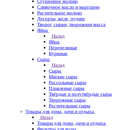
Сгущенное молоко
Сливочное масло и маргарин
Растительное молоко
Десерты, желе, пудинг
Творог, сырки, творожная масса
Яйца
Назад
Яйца
Перепелиные
Куриные
Сыры
Назад
Сыры
Мягкие сыры
Рассольные сыры
Плавленые сыры
Твёрдые и полутвёрдые сыры
Творожные сыры
Растительные сыры
Товары для дома, дачи и отдыха
Назад
Товары для дома, дачи и отдыха
Фильтры для воды