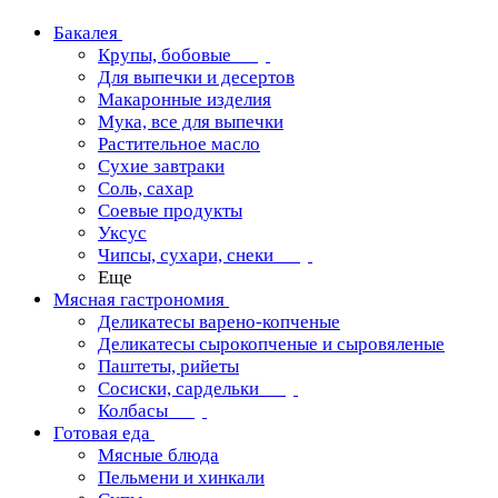
Бакалея
Крупы, бобовые
Для выпечки и десертов
Макаронные изделия
Мука, все для выпечки
Растительное масло
Сухие завтраки
Соль, сахар
Соевые продукты
Уксус
Чипсы, сухари, снеки
Еще
Мясная гастрономия
Деликатесы варено-копченые
Деликатесы сырокопченые и сыровяленые
Паштеты, рийеты
Сосиски, сардельки
Колбасы
Готовая еда
Мясные блюда
Пельмени и хинкали