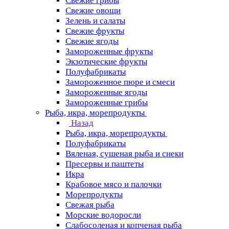
Свежие грибы
Свежие овощи
Зелень и салаты
Свежие фрукты
Свежие ягоды
Замороженные фрукты
Экзотические фрукты
Полуфабрикаты
Замороженное пюре и смеси
Замороженные ягоды
Замороженные грибы
Рыба, икра, морепродукты
Назад
Рыба, икра, морепродукты
Полуфабрикаты
Вяленая, сушеная рыба и снеки
Пресервы и паштеты
Икра
Крабовое мясо и палочки
Морепродукты
Свежая рыба
Морские водоросли
Слабосоленая и копченая рыба