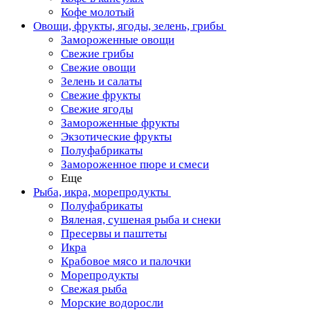
Кофе молотый
Овощи, фрукты, ягоды, зелень, грибы
Замороженные овощи
Свежие грибы
Свежие овощи
Зелень и салаты
Свежие фрукты
Свежие ягоды
Замороженные фрукты
Экзотические фрукты
Полуфабрикаты
Замороженное пюре и смеси
Еще
Рыба, икра, морепродукты
Полуфабрикаты
Вяленая, сушеная рыба и снеки
Пресервы и паштеты
Икра
Крабовое мясо и палочки
Морепродукты
Свежая рыба
Морские водоросли