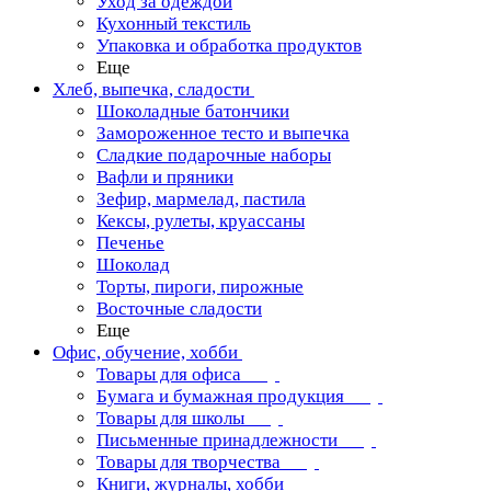
Уход за одеждой
Кухонный текстиль
Упаковка и обработка продуктов
Еще
Хлеб, выпечка, сладости
Шоколадные батончики
Замороженное тесто и выпечка
Сладкие подарочные наборы
Вафли и пряники
Зефир, мармелад, пастила
Кексы, рулеты, круассаны
Печенье
Шоколад
Торты, пироги, пирожные
Восточные сладости
Еще
Офис, обучение, хобби
Товары для офиса
Бумага и бумажная продукция
Товары для школы
Письменные принадлежности
Товары для творчества
Книги, журналы, хобби