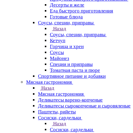
Десерты и желе
Еда быстрого приготовления
Готовые блюда
Соусы, специи, приправы
Назад
Соусы, специи, приправы
Кетчуп
Горчица и хрен
Соусы
Майонез
Специи и приправы
Томатная паста и пюре
Спортивное питание и добавки
Мясная гастрономия
Назад
Мясная гастрономия
Деликатесы варено-копченые
Деликатесы сырокопченые и сыровяленые
Паштеты, рийеты
Сосиски, сардельки
Назад
Сосиски, сардельки