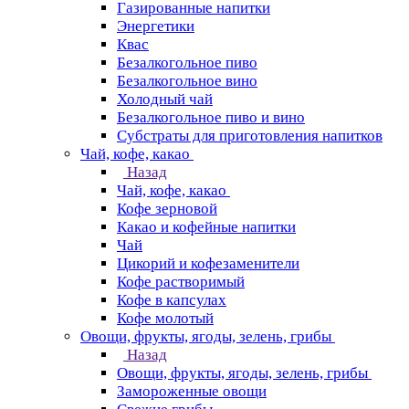
Газированные напитки
Энергетики
Квас
Безалкогольное пиво
Безалкогольное вино
Холодный чай
Безалкогольное пиво и вино
Субстраты для приготовления напитков
Чай, кофе, какао
Назад
Чай, кофе, какао
Кофе зерновой
Какао и кофейные напитки
Чай
Цикорий и кофезаменители
Кофе растворимый
Кофе в капсулах
Кофе молотый
Овощи, фрукты, ягоды, зелень, грибы
Назад
Овощи, фрукты, ягоды, зелень, грибы
Замороженные овощи