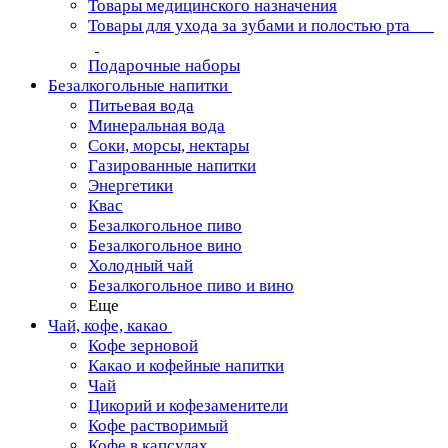
Товары медицинского назначения
Товары для ухода за зубами и полостью рта
Подарочные наборы
Безалкогольные напитки
Питьевая вода
Минеральная вода
Соки, морсы, нектары
Газированные напитки
Энергетики
Квас
Безалкогольное пиво
Безалкогольное вино
Холодный чай
Безалкогольное пиво и вино
Еще
Чай, кофе, какао
Кофе зерновой
Какао и кофейные напитки
Чай
Цикорий и кофезаменители
Кофе растворимый
Кофе в капсулах