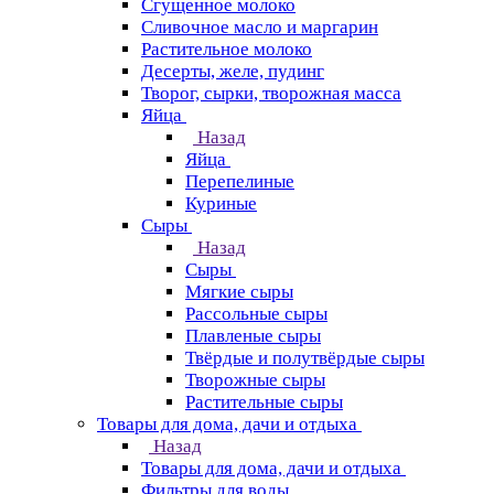
Сгущенное молоко
Сливочное масло и маргарин
Растительное молоко
Десерты, желе, пудинг
Творог, сырки, творожная масса
Яйца
Назад
Яйца
Перепелиные
Куриные
Сыры
Назад
Сыры
Мягкие сыры
Рассольные сыры
Плавленые сыры
Твёрдые и полутвёрдые сыры
Творожные сыры
Растительные сыры
Товары для дома, дачи и отдыха
Назад
Товары для дома, дачи и отдыха
Фильтры для воды