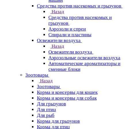
машин
Средства против насекомых и грызунов
Назад
Средства против насекомых и
грызунов
Аэрозоли и спреи
Спирали и пластины
Освежители воздуха
Назад
Освежители воздуха
Аэрозольные освежители воздуха
Автоматические ароматизаторы и
сменные блоки
Зоотовары
Назад
Зоотовары
Корма и консервы для кошек
Корма и консервы для собак
Для грызунов
Для птиц
Для рыб
Корма для грызунов
Корма для птиц