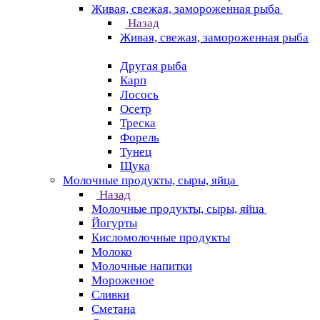
Живая, свежая, замороженная рыба
Назад
Живая, свежая, замороженная рыба
Другая рыба
Карп
Лосось
Осетр
Треска
Форель
Тунец
Щука
Молочные продукты, сыры, яйца
Назад
Молочные продукты, сыры, яйца
Йогурты
Кисломолочные продукты
Молоко
Молочные напитки
Мороженое
Сливки
Сметана