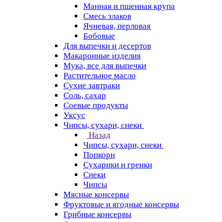
Манная и пшенная крупа
Смесь злаков
Ячневая, перловая
Бобовые
Для выпечки и десертов
Макаронные изделия
Мука, все для выпечки
Растительное масло
Сухие завтраки
Соль, сахар
Соевые продукты
Уксус
Чипсы, сухари, снеки
Назад
Чипсы, сухари, снеки
Попкорн
Сухарики и гренки
Снеки
Чипсы
Мясные консервы
Фруктовые и ягодные консервы
Грибные консервы