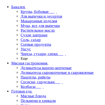
Бакалея
Крупы, бобовые
Для выпечки и десертов
Макаронные изделия
Мука, все для выпечки
Растительное масло
Сухие завтраки
Соль, сахар
Соевые продукты
Уксус
Чипсы, сухари, снеки
Еще
Мясная гастрономия
Деликатесы варено-копченые
Деликатесы сырокопченые и сыровяленые
Паштеты, рийеты
Сосиски, сардельки
Колбасы
Готовая еда
Мясные блюда
Пельмени и хинкали