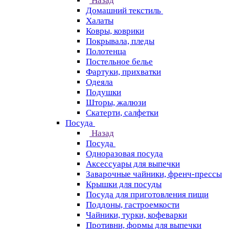
Назад
Домашний текстиль
Халаты
Ковры, коврики
Покрывала, пледы
Полотенца
Постельное белье
Фартуки, прихватки
Одеяла
Подушки
Шторы, жалюзи
Скатерти, салфетки
Посуда
Назад
Посуда
Одноразовая посуда
Аксессуары для выпечки
Заварочные чайники, френч-прессы
Крышки для посуды
Посуда для приготовления пищи
Поддоны, гастроемкости
Чайники, турки, кофеварки
Противни, формы для выпечки