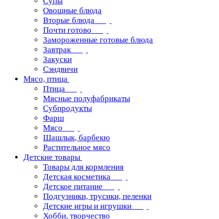
Супы
Овощные блюда
Вторые блюда
Почти готово
Замороженные готовые блюда
Завтрак
Закуски
Сэндвичи
Мясо, птица
Птица
Мясные полуфабрикаты
Субпродукты
Фарш
Мясо
Шашлык, барбекю
Растительное мясо
Детские товары
Товары для кормления
Детская косметика
Детское питание
Подгузники, трусики, пеленки
Детские игры и игрушки
Хобби, творчество