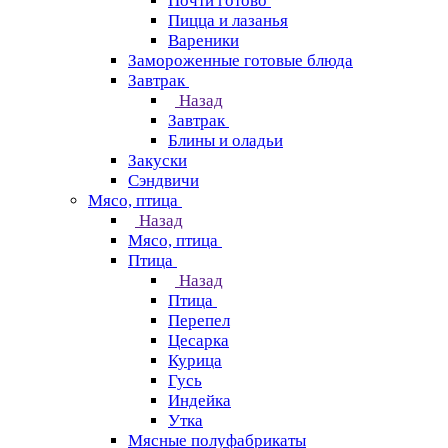
Почти готово
Пицца и лазанья
Вареники
Замороженные готовые блюда
Завтрак
Назад
Завтрак
Блины и оладьи
Закуски
Сэндвичи
Мясо, птица
Назад
Мясо, птица
Птица
Назад
Птица
Перепел
Цесарка
Курица
Гусь
Индейка
Утка
Мясные полуфабрикаты