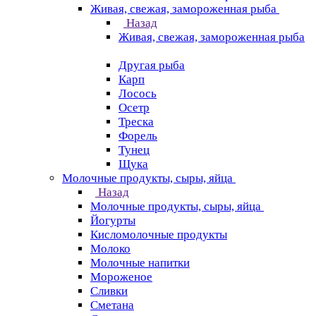
Живая, свежая, замороженная рыба
Назад
Живая, свежая, замороженная рыба
Другая рыба
Карп
Лосось
Осетр
Треска
Форель
Тунец
Щука
Молочные продукты, сыры, яйца
Назад
Молочные продукты, сыры, яйца
Йогурты
Кисломолочные продукты
Молоко
Молочные напитки
Мороженое
Сливки
Сметана