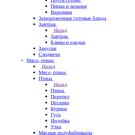
Почти готово
Пицца и лазанья
Вареники
Замороженные готовые блюда
Завтрак
Назад
Завтрак
Блины и оладьи
Закуски
Сэндвичи
Мясо, птица
Назад
Мясо, птица
Птица
Назад
Птица
Перепел
Цесарка
Курица
Гусь
Индейка
Утка
Мясные полуфабрикаты