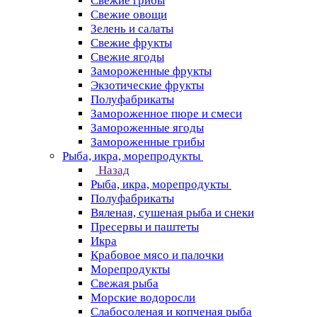
Свежие грибы
Свежие овощи
Зелень и салаты
Свежие фрукты
Свежие ягоды
Замороженные фрукты
Экзотические фрукты
Полуфабрикаты
Замороженное пюре и смеси
Замороженные ягоды
Замороженные грибы
Рыба, икра, морепродукты
Назад
Рыба, икра, морепродукты
Полуфабрикаты
Вяленая, сушеная рыба и снеки
Пресервы и паштеты
Икра
Крабовое мясо и палочки
Морепродукты
Свежая рыба
Морские водоросли
Слабосоленая и копченая рыба