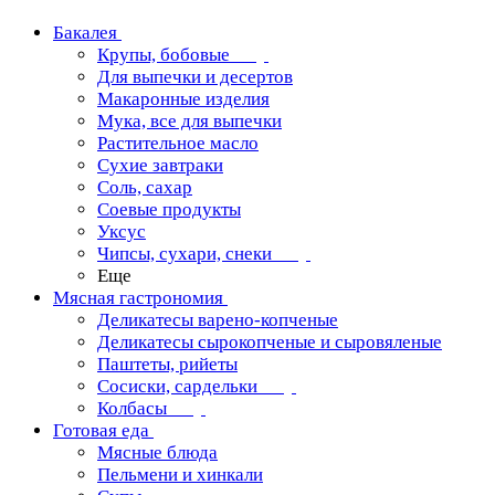
Бакалея
Крупы, бобовые
Для выпечки и десертов
Макаронные изделия
Мука, все для выпечки
Растительное масло
Сухие завтраки
Соль, сахар
Соевые продукты
Уксус
Чипсы, сухари, снеки
Еще
Мясная гастрономия
Деликатесы варено-копченые
Деликатесы сырокопченые и сыровяленые
Паштеты, рийеты
Сосиски, сардельки
Колбасы
Готовая еда
Мясные блюда
Пельмени и хинкали