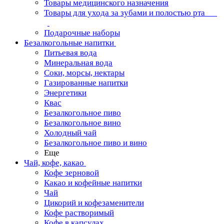
Товары медицинского назначения
Товары для ухода за зубами и полостью рта
Подарочные наборы
Безалкогольные напитки
Питьевая вода
Минеральная вода
Соки, морсы, нектары
Газированные напитки
Энергетики
Квас
Безалкогольное пиво
Безалкогольное вино
Холодный чай
Безалкогольное пиво и вино
Еще
Чай, кофе, какао
Кофе зерновой
Какао и кофейные напитки
Чай
Цикорий и кофезаменители
Кофе растворимый
Кофе в капсулах