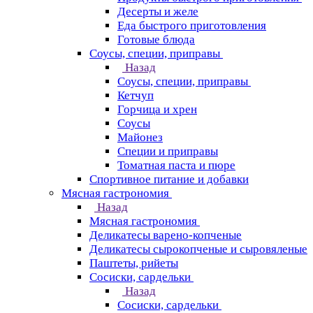
Десерты и желе
Еда быстрого приготовления
Готовые блюда
Соусы, специи, приправы
Назад
Соусы, специи, приправы
Кетчуп
Горчица и хрен
Соусы
Майонез
Специи и приправы
Томатная паста и пюре
Спортивное питание и добавки
Мясная гастрономия
Назад
Мясная гастрономия
Деликатесы варено-копченые
Деликатесы сырокопченые и сыровяленые
Паштеты, рийеты
Сосиски, сардельки
Назад
Сосиски, сардельки