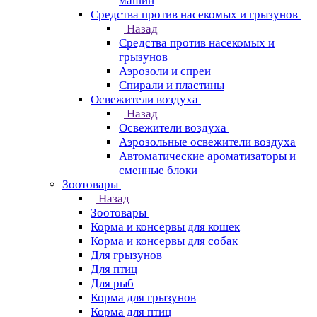
машин
Средства против насекомых и грызунов
Назад
Средства против насекомых и
грызунов
Аэрозоли и спреи
Спирали и пластины
Освежители воздуха
Назад
Освежители воздуха
Аэрозольные освежители воздуха
Автоматические ароматизаторы и
сменные блоки
Зоотовары
Назад
Зоотовары
Корма и консервы для кошек
Корма и консервы для собак
Для грызунов
Для птиц
Для рыб
Корма для грызунов
Корма для птиц