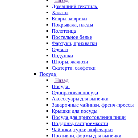
Назад
Домашний текстиль
Халаты
Ковры, коврики
Покрывала, пледы
Полотенца
Постельное белье
Фартуки, прихватки
Одеяла
Подушки
Шторы, жалюзи
Скатерти, салфетки
Посуда
Назад
Посуда
Одноразовая посуда
Аксессуары для выпечки
Заварочные чайники, френч-прессы
Крышки для посуды
Посуда для приготовления пищи
Поддоны, гастроемкости
Чайники, турки, кофеварки
Противни, формы для выпечки