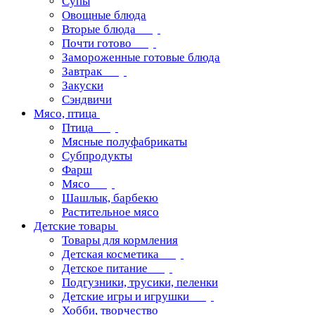
Супы
Овощные блюда
Вторые блюда
Почти готово
Замороженные готовые блюда
Завтрак
Закуски
Сэндвичи
Мясо, птица
Птица
Мясные полуфабрикаты
Субпродукты
Фарш
Мясо
Шашлык, барбекю
Растительное мясо
Детские товары
Товары для кормления
Детская косметика
Детское питание
Подгузники, трусики, пеленки
Детские игры и игрушки
Хобби, творчество