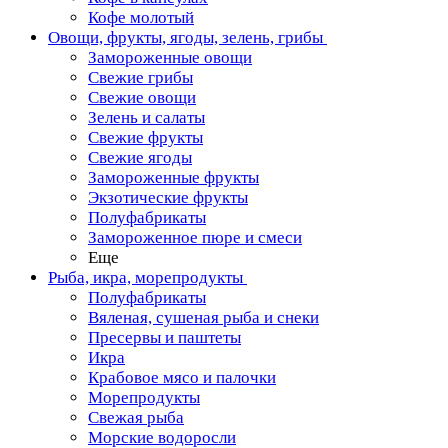
Кофе молотый
Овощи, фрукты, ягоды, зелень, грибы
Замороженные овощи
Свежие грибы
Свежие овощи
Зелень и салаты
Свежие фрукты
Свежие ягоды
Замороженные фрукты
Экзотические фрукты
Полуфабрикаты
Замороженное пюре и смеси
Еще
Рыба, икра, морепродукты
Полуфабрикаты
Вяленая, сушеная рыба и снеки
Пресервы и паштеты
Икра
Крабовое мясо и палочки
Морепродукты
Свежая рыба
Морские водоросли