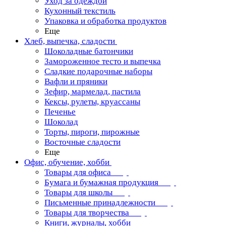
Уход за одеждой
Кухонный текстиль
Упаковка и обработка продуктов
Еще
Хлеб, выпечка, сладости
Шоколадные батончики
Замороженное тесто и выпечка
Сладкие подарочные наборы
Вафли и пряники
Зефир, мармелад, пастила
Кексы, рулеты, круассаны
Печенье
Шоколад
Торты, пироги, пирожные
Восточные сладости
Еще
Офис, обучение, хобби
Товары для офиса
Бумага и бумажная продукция
Товары для школы
Письменные принадлежности
Товары для творчества
Книги, журналы, хобби