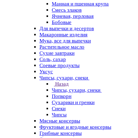
Манная и пшенная крупа
Смесь злаков
Ячневая, перловая
Бобовые
Для выпечки и десертов
Макаронные изделия
Мука, все для выпечки
Растительное масло
Сухие завтраки
Соль, сахар
Соевые продукты
Уксус
Чипсы, сухари, снеки
Назад
Чипсы, сухари, снеки
Попкорн
Сухарики и гренки
Снеки
Чипсы
Мясные консервы
Фруктовые и ягодные консервы
Грибные консервы