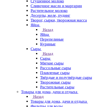
Сгущенное молоко
Сливочное масло и маргарин
Растительное молоко
Десерты, желе, пудинг
Творог, сырки, творожная масса
Яйца
Назад
Яйца
Перепелиные
Куриные
Сыры
Назад
Сыры
Мягкие сыры
Рассольные сыры
Плавленые сыры
Твёрдые и полутвёрдые сыры
Творожные сыры
Растительные сыры
Товары для дома, дачи и отдыха
Назад
Товары для дома, дачи и отдыха
Фильтры для воды