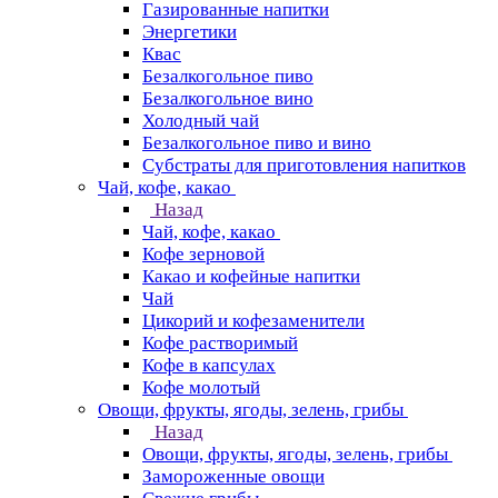
Газированные напитки
Энергетики
Квас
Безалкогольное пиво
Безалкогольное вино
Холодный чай
Безалкогольное пиво и вино
Субстраты для приготовления напитков
Чай, кофе, какао
Назад
Чай, кофе, какао
Кофе зерновой
Какао и кофейные напитки
Чай
Цикорий и кофезаменители
Кофе растворимый
Кофе в капсулах
Кофе молотый
Овощи, фрукты, ягоды, зелень, грибы
Назад
Овощи, фрукты, ягоды, зелень, грибы
Замороженные овощи