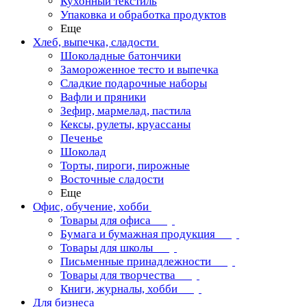
Кухонный текстиль
Упаковка и обработка продуктов
Еще
Хлеб, выпечка, сладости
Шоколадные батончики
Замороженное тесто и выпечка
Сладкие подарочные наборы
Вафли и пряники
Зефир, мармелад, пастила
Кексы, рулеты, круассаны
Печенье
Шоколад
Торты, пироги, пирожные
Восточные сладости
Еще
Офис, обучение, хобби
Товары для офиса
Бумага и бумажная продукция
Товары для школы
Письменные принадлежности
Товары для творчества
Книги, журналы, хобби
Для бизнеса