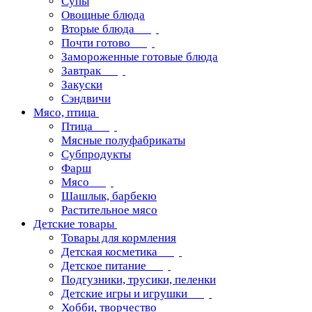
Супы
Овощные блюда
Вторые блюда
Почти готово
Замороженные готовые блюда
Завтрак
Закуски
Сэндвичи
Мясо, птица
Птица
Мясные полуфабрикаты
Субпродукты
Фарш
Мясо
Шашлык, барбекю
Растительное мясо
Детские товары
Товары для кормления
Детская косметика
Детское питание
Подгузники, трусики, пеленки
Детские игры и игрушки
Хобби, творчество