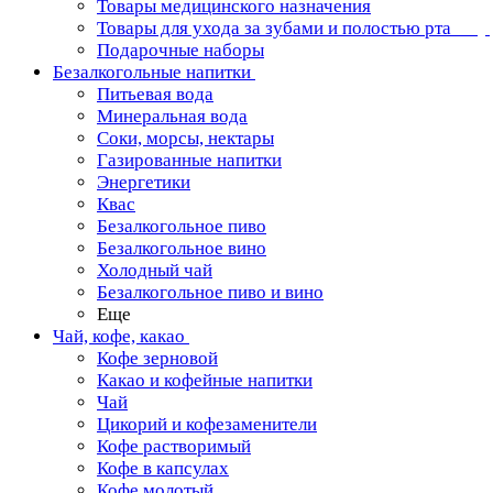
Товары медицинского назначения
Товары для ухода за зубами и полостью рта
Подарочные наборы
Безалкогольные напитки
Питьевая вода
Минеральная вода
Соки, морсы, нектары
Газированные напитки
Энергетики
Квас
Безалкогольное пиво
Безалкогольное вино
Холодный чай
Безалкогольное пиво и вино
Еще
Чай, кофе, какао
Кофе зерновой
Какао и кофейные напитки
Чай
Цикорий и кофезаменители
Кофе растворимый
Кофе в капсулах
Кофе молотый