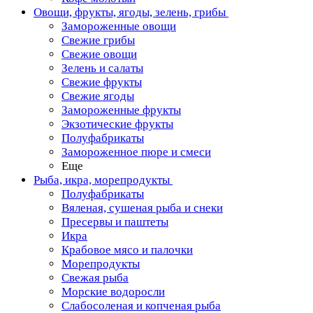
Овощи, фрукты, ягоды, зелень, грибы
Замороженные овощи
Свежие грибы
Свежие овощи
Зелень и салаты
Свежие фрукты
Свежие ягоды
Замороженные фрукты
Экзотические фрукты
Полуфабрикаты
Замороженное пюре и смеси
Еще
Рыба, икра, морепродукты
Полуфабрикаты
Вяленая, сушеная рыба и снеки
Пресервы и паштеты
Икра
Крабовое мясо и палочки
Морепродукты
Свежая рыба
Морские водоросли
Слабосоленая и копченая рыба