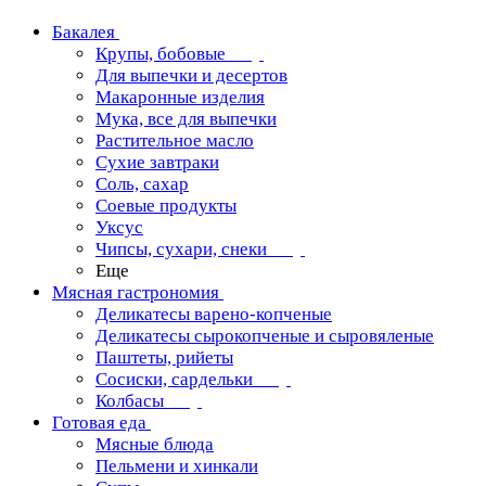
Бакалея
Крупы, бобовые
Для выпечки и десертов
Макаронные изделия
Мука, все для выпечки
Растительное масло
Сухие завтраки
Соль, сахар
Соевые продукты
Уксус
Чипсы, сухари, снеки
Еще
Мясная гастрономия
Деликатесы варено-копченые
Деликатесы сырокопченые и сыровяленые
Паштеты, рийеты
Сосиски, сардельки
Колбасы
Готовая еда
Мясные блюда
Пельмени и хинкали