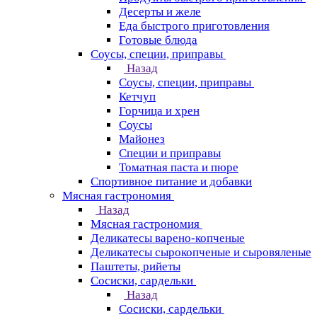
Десерты и желе
Еда быстрого приготовления
Готовые блюда
Соусы, специи, приправы
Назад
Соусы, специи, приправы
Кетчуп
Горчица и хрен
Соусы
Майонез
Специи и приправы
Томатная паста и пюре
Спортивное питание и добавки
Мясная гастрономия
Назад
Мясная гастрономия
Деликатесы варено-копченые
Деликатесы сырокопченые и сыровяленые
Паштеты, рийеты
Сосиски, сардельки
Назад
Сосиски, сардельки