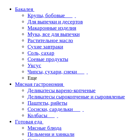
Бакалея
Крупы, бобовые
Для выпечки и десертов
Макаронные изделия
Мука, все для выпечки
Растительное масло
Сухие завтраки
Соль, сахар
Соевые продукты
Уксус
Чипсы, сухари, снеки
Еще
Мясная гастрономия
Деликатесы варено-копченые
Деликатесы сырокопченые и сыровяленые
Паштеты, рийеты
Сосиски, сардельки
Колбасы
Готовая еда
Мясные блюда
Пельмени и хинкали