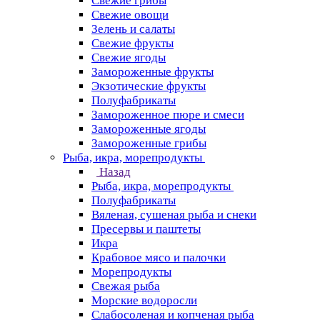
Свежие грибы
Свежие овощи
Зелень и салаты
Свежие фрукты
Свежие ягоды
Замороженные фрукты
Экзотические фрукты
Полуфабрикаты
Замороженное пюре и смеси
Замороженные ягоды
Замороженные грибы
Рыба, икра, морепродукты
Назад
Рыба, икра, морепродукты
Полуфабрикаты
Вяленая, сушеная рыба и снеки
Пресервы и паштеты
Икра
Крабовое мясо и палочки
Морепродукты
Свежая рыба
Морские водоросли
Слабосоленая и копченая рыба