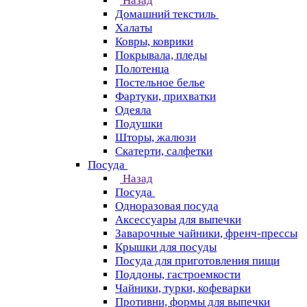
Назад
Домашний текстиль
Халаты
Ковры, коврики
Покрывала, пледы
Полотенца
Постельное белье
Фартуки, прихватки
Одеяла
Подушки
Шторы, жалюзи
Скатерти, салфетки
Посуда
Назад
Посуда
Одноразовая посуда
Аксессуары для выпечки
Заварочные чайники, френч-прессы
Крышки для посуды
Посуда для приготовления пищи
Поддоны, гастроемкости
Чайники, турки, кофеварки
Противни, формы для выпечки