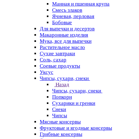
Манная и пшенная крупа
Смесь злаков
Ячневая, перловая
Бобовые
Для выпечки и десертов
Макаронные изделия
Мука, все для выпечки
Растительное масло
Сухие завтраки
Соль, сахар
Соевые продукты
Уксус
Чипсы, сухари, снеки
Назад
Чипсы, сухари, снеки
Попкорн
Сухарики и гренки
Снеки
Чипсы
Мясные консервы
Фруктовые и ягодные консервы
Грибные консервы