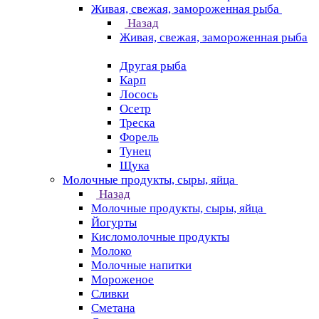
Живая, свежая, замороженная рыба
Назад
Живая, свежая, замороженная рыба
Другая рыба
Карп
Лосось
Осетр
Треска
Форель
Тунец
Щука
Молочные продукты, сыры, яйца
Назад
Молочные продукты, сыры, яйца
Йогурты
Кисломолочные продукты
Молоко
Молочные напитки
Мороженое
Сливки
Сметана