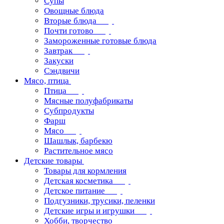
Супы
Овощные блюда
Вторые блюда
Почти готово
Замороженные готовые блюда
Завтрак
Закуски
Сэндвичи
Мясо, птица
Птица
Мясные полуфабрикаты
Субпродукты
Фарш
Мясо
Шашлык, барбекю
Растительное мясо
Детские товары
Товары для кормления
Детская косметика
Детское питание
Подгузники, трусики, пеленки
Детские игры и игрушки
Хобби, творчество