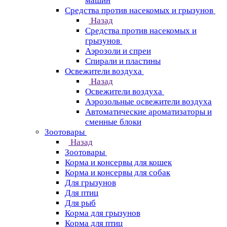
машин
Средства против насекомых и грызунов
Назад
Средства против насекомых и
грызунов
Аэрозоли и спреи
Спирали и пластины
Освежители воздуха
Назад
Освежители воздуха
Аэрозольные освежители воздуха
Автоматические ароматизаторы и
сменные блоки
Зоотовары
Назад
Зоотовары
Корма и консервы для кошек
Корма и консервы для собак
Для грызунов
Для птиц
Для рыб
Корма для грызунов
Корма для птиц