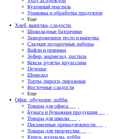
Уход за одеждой
Кухонный текстиль
Упаковка и обработка продуктов
Еще
Хлеб, выпечка, сладости
Шоколадные батончики
Замороженное тесто и выпечка
Сладкие подарочные наборы
Вафли и пряники
Зефир, мармелад, пастила
Кексы, рулеты, круассаны
Печенье
Шоколад
Торты, пироги, пирожные
Восточные сладости
Еще
Офис, обучение, хобби
Товары для офиса
Бумага и бумажная продукция
Товары для школы
Письменные принадлежности
Товары для творчества
Книги, журналы, хобби