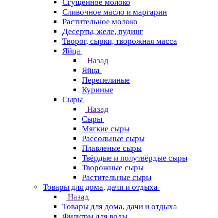
Сгущенное молоко
Сливочное масло и маргарин
Растительное молоко
Десерты, желе, пудинг
Творог, сырки, творожная масса
Яйца
Назад
Яйца
Перепелиные
Куриные
Сыры
Назад
Сыры
Мягкие сыры
Рассольные сыры
Плавленые сыры
Твёрдые и полутвёрдые сыры
Творожные сыры
Растительные сыры
Товары для дома, дачи и отдыха
Назад
Товары для дома, дачи и отдыха
Фильтры для воды