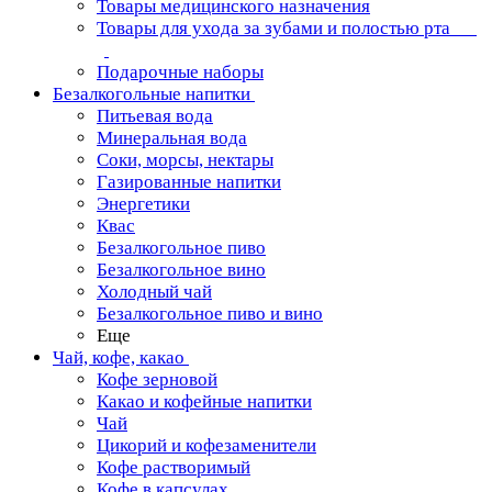
Товары медицинского назначения
Товары для ухода за зубами и полостью рта
Подарочные наборы
Безалкогольные напитки
Питьевая вода
Минеральная вода
Соки, морсы, нектары
Газированные напитки
Энергетики
Квас
Безалкогольное пиво
Безалкогольное вино
Холодный чай
Безалкогольное пиво и вино
Еще
Чай, кофе, какао
Кофе зерновой
Какао и кофейные напитки
Чай
Цикорий и кофезаменители
Кофе растворимый
Кофе в капсулах