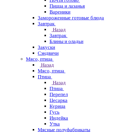
Почти готово
Пицца и лазанья
Вареники
Замороженные готовые блюда
Завтрак
Назад
Завтрак
Блины и оладьи
Закуски
Сэндвичи
Мясо, птица
Назад
Мясо, птица
Птица
Назад
Птица
Перепел
Цесарка
Курица
Гусь
Индейка
Утка
Мясные полуфабрикаты