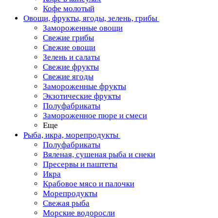
Кофе молотый
Овощи, фрукты, ягоды, зелень, грибы
Замороженные овощи
Свежие грибы
Свежие овощи
Зелень и салаты
Свежие фрукты
Свежие ягоды
Замороженные фрукты
Экзотические фрукты
Полуфабрикаты
Замороженное пюре и смеси
Еще
Рыба, икра, морепродукты
Полуфабрикаты
Вяленая, сушеная рыба и снеки
Пресервы и паштеты
Икра
Крабовое мясо и палочки
Морепродукты
Свежая рыба
Морские водоросли