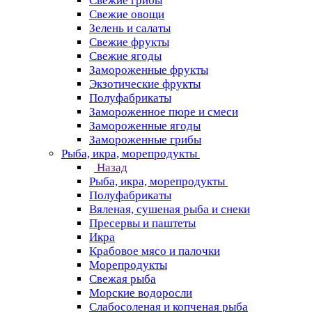
Свежие грибы
Свежие овощи
Зелень и салаты
Свежие фрукты
Свежие ягоды
Замороженные фрукты
Экзотические фрукты
Полуфабрикаты
Замороженное пюре и смеси
Замороженные ягоды
Замороженные грибы
Рыба, икра, морепродукты
Назад
Рыба, икра, морепродукты
Полуфабрикаты
Вяленая, сушеная рыба и снеки
Пресервы и паштеты
Икра
Крабовое мясо и палочки
Морепродукты
Свежая рыба
Морские водоросли
Слабосоленая и копченая рыба