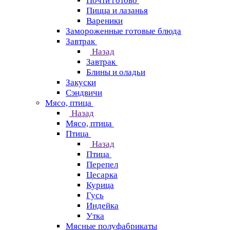
Почти готово
Пицца и лазанья
Вареники
Замороженные готовые блюда
Завтрак
Назад
Завтрак
Блины и оладьи
Закуски
Сэндвичи
Мясо, птица
Назад
Мясо, птица
Птица
Назад
Птица
Перепел
Цесарка
Курица
Гусь
Индейка
Утка
Мясные полуфабрикаты