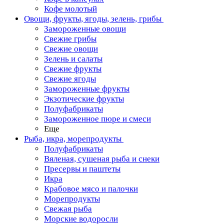
Кофе молотый
Овощи, фрукты, ягоды, зелень, грибы
Замороженные овощи
Свежие грибы
Свежие овощи
Зелень и салаты
Свежие фрукты
Свежие ягоды
Замороженные фрукты
Экзотические фрукты
Полуфабрикаты
Замороженное пюре и смеси
Еще
Рыба, икра, морепродукты
Полуфабрикаты
Вяленая, сушеная рыба и снеки
Пресервы и паштеты
Икра
Крабовое мясо и палочки
Морепродукты
Свежая рыба
Морские водоросли