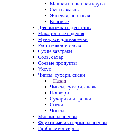
Манная и пшенная крупа
Смесь злаков
Ячневая, перловая
Бобовые
Для выпечки и десертов
Макаронные изделия
Мука, все для выпечки
Растительное масло
Сухие завтраки
Соль, сахар
Соевые продукты
Уксус
Чипсы, сухари, снеки
Назад
Чипсы, сухари, снеки
Попкорн
Сухарики и гренки
Снеки
Чипсы
Мясные консервы
Фруктовые и ягодные консервы
Грибные консервы