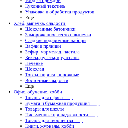
Уход за одеждой
Кухонный текстиль
Упаковка и обработка продуктов
Еще
Хлеб, выпечка, сладости
Шоколадные батончики
Замороженное тесто и выпечка
Сладкие подарочные наборы
Вафли и пряники
Зефир, мармелад, пастила
Кексы, рулеты, круассаны
Печенье
Шоколад
Торты, пироги, пирожные
Восточные сладости
Еще
Офис, обучение, хобби
Товары для офиса
Бумага и бумажная продукция
Товары для школы
Письменные принадлежности
Товары для творчества
Книги, журналы, хобби