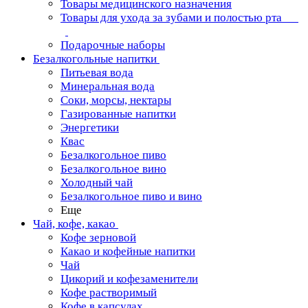
Товары медицинского назначения
Товары для ухода за зубами и полостью рта
Подарочные наборы
Безалкогольные напитки
Питьевая вода
Минеральная вода
Соки, морсы, нектары
Газированные напитки
Энергетики
Квас
Безалкогольное пиво
Безалкогольное вино
Холодный чай
Безалкогольное пиво и вино
Еще
Чай, кофе, какао
Кофе зерновой
Какао и кофейные напитки
Чай
Цикорий и кофезаменители
Кофе растворимый
Кофе в капсулах