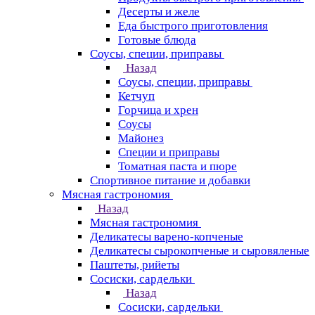
Десерты и желе
Еда быстрого приготовления
Готовые блюда
Соусы, специи, приправы
Назад
Соусы, специи, приправы
Кетчуп
Горчица и хрен
Соусы
Майонез
Специи и приправы
Томатная паста и пюре
Спортивное питание и добавки
Мясная гастрономия
Назад
Мясная гастрономия
Деликатесы варено-копченые
Деликатесы сырокопченые и сыровяленые
Паштеты, рийеты
Сосиски, сардельки
Назад
Сосиски, сардельки