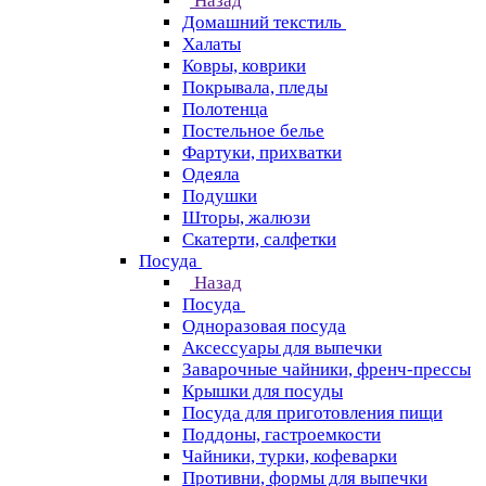
Назад
Домашний текстиль
Халаты
Ковры, коврики
Покрывала, пледы
Полотенца
Постельное белье
Фартуки, прихватки
Одеяла
Подушки
Шторы, жалюзи
Скатерти, салфетки
Посуда
Назад
Посуда
Одноразовая посуда
Аксессуары для выпечки
Заварочные чайники, френч-прессы
Крышки для посуды
Посуда для приготовления пищи
Поддоны, гастроемкости
Чайники, турки, кофеварки
Противни, формы для выпечки