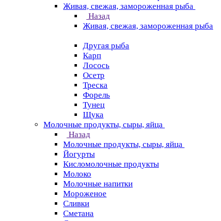
Живая, свежая, замороженная рыба
Назад
Живая, свежая, замороженная рыба
Другая рыба
Карп
Лосось
Осетр
Треска
Форель
Тунец
Щука
Молочные продукты, сыры, яйца
Назад
Молочные продукты, сыры, яйца
Йогурты
Кисломолочные продукты
Молоко
Молочные напитки
Мороженое
Сливки
Сметана