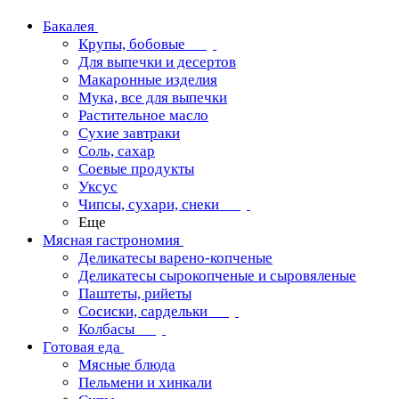
Бакалея
Крупы, бобовые
Для выпечки и десертов
Макаронные изделия
Мука, все для выпечки
Растительное масло
Сухие завтраки
Соль, сахар
Соевые продукты
Уксус
Чипсы, сухари, снеки
Еще
Мясная гастрономия
Деликатесы варено-копченые
Деликатесы сырокопченые и сыровяленые
Паштеты, рийеты
Сосиски, сардельки
Колбасы
Готовая еда
Мясные блюда
Пельмени и хинкали