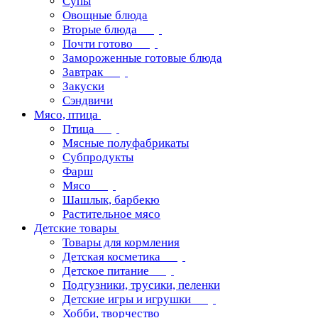
Супы
Овощные блюда
Вторые блюда
Почти готово
Замороженные готовые блюда
Завтрак
Закуски
Сэндвичи
Мясо, птица
Птица
Мясные полуфабрикаты
Субпродукты
Фарш
Мясо
Шашлык, барбекю
Растительное мясо
Детские товары
Товары для кормления
Детская косметика
Детское питание
Подгузники, трусики, пеленки
Детские игры и игрушки
Хобби, творчество