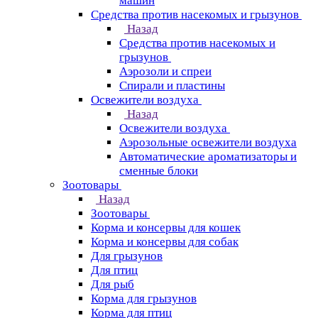
машин
Средства против насекомых и грызунов
Назад
Средства против насекомых и
грызунов
Аэрозоли и спреи
Спирали и пластины
Освежители воздуха
Назад
Освежители воздуха
Аэрозольные освежители воздуха
Автоматические ароматизаторы и
сменные блоки
Зоотовары
Назад
Зоотовары
Корма и консервы для кошек
Корма и консервы для собак
Для грызунов
Для птиц
Для рыб
Корма для грызунов
Корма для птиц