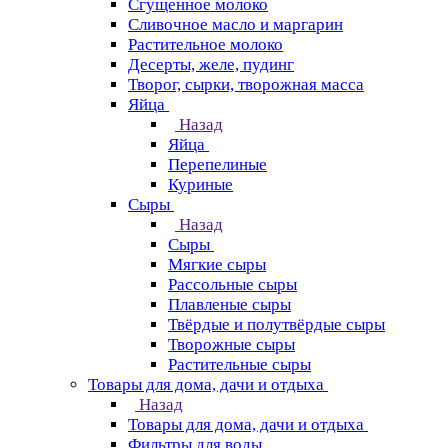
Сгущенное молоко
Сливочное масло и маргарин
Растительное молоко
Десерты, желе, пудинг
Творог, сырки, творожная масса
Яйца
Назад
Яйца
Перепелиные
Куриные
Сыры
Назад
Сыры
Мягкие сыры
Рассольные сыры
Плавленые сыры
Твёрдые и полутвёрдые сыры
Творожные сыры
Растительные сыры
Товары для дома, дачи и отдыха
Назад
Товары для дома, дачи и отдыха
Фильтры для воды