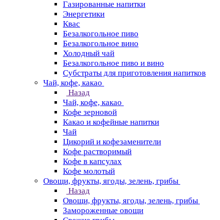
Газированные напитки
Энергетики
Квас
Безалкогольное пиво
Безалкогольное вино
Холодный чай
Безалкогольное пиво и вино
Субстраты для приготовления напитков
Чай, кофе, какао
Назад
Чай, кофе, какао
Кофе зерновой
Какао и кофейные напитки
Чай
Цикорий и кофезаменители
Кофе растворимый
Кофе в капсулах
Кофе молотый
Овощи, фрукты, ягоды, зелень, грибы
Назад
Овощи, фрукты, ягоды, зелень, грибы
Замороженные овощи