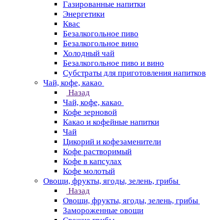
Газированные напитки
Энергетики
Квас
Безалкогольное пиво
Безалкогольное вино
Холодный чай
Безалкогольное пиво и вино
Субстраты для приготовления напитков
Чай, кофе, какао
Назад
Чай, кофе, какао
Кофе зерновой
Какао и кофейные напитки
Чай
Цикорий и кофезаменители
Кофе растворимый
Кофе в капсулах
Кофе молотый
Овощи, фрукты, ягоды, зелень, грибы
Назад
Овощи, фрукты, ягоды, зелень, грибы
Замороженные овощи