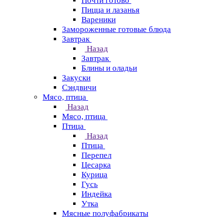
Почти готово
Пицца и лазанья
Вареники
Замороженные готовые блюда
Завтрак
Назад
Завтрак
Блины и оладьи
Закуски
Сэндвичи
Мясо, птица
Назад
Мясо, птица
Птица
Назад
Птица
Перепел
Цесарка
Курица
Гусь
Индейка
Утка
Мясные полуфабрикаты