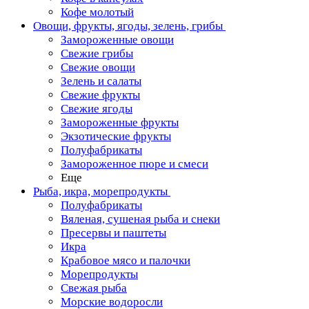
Кофе молотый
Овощи, фрукты, ягоды, зелень, грибы
Замороженные овощи
Свежие грибы
Свежие овощи
Зелень и салаты
Свежие фрукты
Свежие ягоды
Замороженные фрукты
Экзотические фрукты
Полуфабрикаты
Замороженное пюре и смеси
Еще
Рыба, икра, морепродукты
Полуфабрикаты
Вяленая, сушеная рыба и снеки
Пресервы и паштеты
Икра
Крабовое мясо и палочки
Морепродукты
Свежая рыба
Морские водоросли