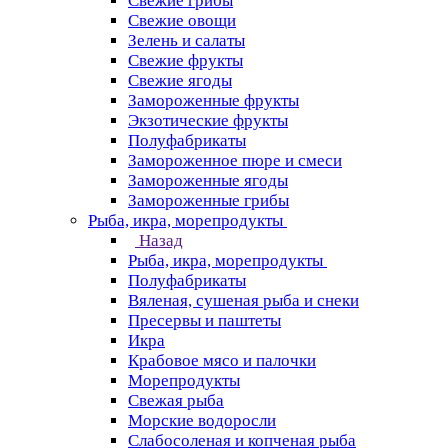
Свежие грибы
Свежие овощи
Зелень и салаты
Свежие фрукты
Свежие ягоды
Замороженные фрукты
Экзотические фрукты
Полуфабрикаты
Замороженное пюре и смеси
Замороженные ягоды
Замороженные грибы
Рыба, икра, морепродукты
Назад
Рыба, икра, морепродукты
Полуфабрикаты
Вяленая, сушеная рыба и снеки
Пресервы и паштеты
Икра
Крабовое мясо и палочки
Морепродукты
Свежая рыба
Морские водоросли
Слабосоленая и копченая рыба