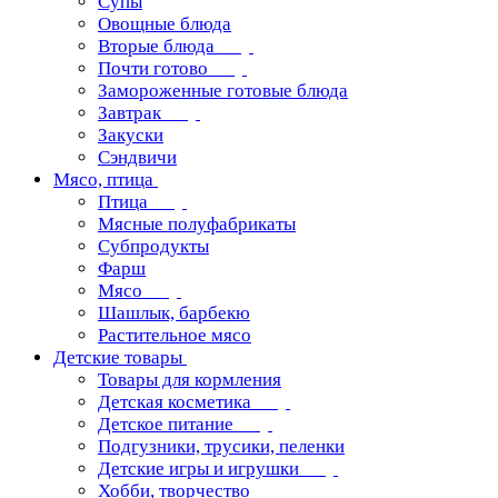
Супы
Овощные блюда
Вторые блюда
Почти готово
Замороженные готовые блюда
Завтрак
Закуски
Сэндвичи
Мясо, птица
Птица
Мясные полуфабрикаты
Субпродукты
Фарш
Мясо
Шашлык, барбекю
Растительное мясо
Детские товары
Товары для кормления
Детская косметика
Детское питание
Подгузники, трусики, пеленки
Детские игры и игрушки
Хобби, творчество