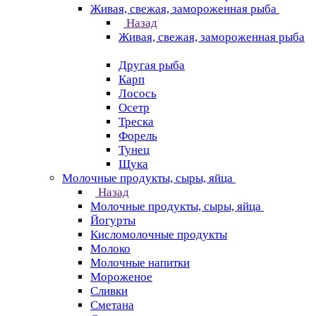
Живая, свежая, замороженная рыба
Назад
Живая, свежая, замороженная рыба
Другая рыба
Карп
Лосось
Осетр
Треска
Форель
Тунец
Щука
Молочные продукты, сыры, яйца
Назад
Молочные продукты, сыры, яйца
Йогурты
Кисломолочные продукты
Молоко
Молочные напитки
Мороженое
Сливки
Сметана