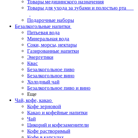
Товары медицинского назначения
Товары для ухода за зубами и полостью рта
Подарочные наборы
Безалкогольные напитки
Питьевая вода
Минеральная вода
Соки, морсы, нектары
Газированные напитки
Энергетики
Квас
Безалкогольное пиво
Безалкогольное вино
Холодный чай
Безалкогольное пиво и вино
Еще
Чай, кофе, какао
Кофе зерновой
Какао и кофейные напитки
Чай
Цикорий и кофезаменители
Кофе растворимый
Кофе в капсулах