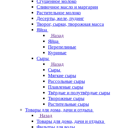
Сгущенное молоко
Сливочное масло и маргарин
Растительное молоко
Десерты, желе, пудинг
Творог, сырки, творожная масса
Яйца
Назад
Яйца
Перепелиные
Куриные
Сыры
Назад
Сыры
Мягкие сыры
Рассольные сыры
Плавленые сыры
Твёрдые и полутвёрдые сыры
Творожные сыры
Растительные сыры
Товары для дома, дачи и отдыха
Назад
Товары для дома, дачи и отдыха
Фильтры для воды