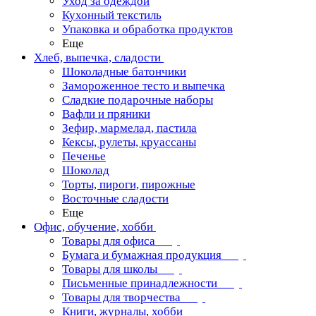
Уход за одеждой
Кухонный текстиль
Упаковка и обработка продуктов
Еще
Хлеб, выпечка, сладости
Шоколадные батончики
Замороженное тесто и выпечка
Сладкие подарочные наборы
Вафли и пряники
Зефир, мармелад, пастила
Кексы, рулеты, круассаны
Печенье
Шоколад
Торты, пироги, пирожные
Восточные сладости
Еще
Офис, обучение, хобби
Товары для офиса
Бумага и бумажная продукция
Товары для школы
Письменные принадлежности
Товары для творчества
Книги, журналы, хобби