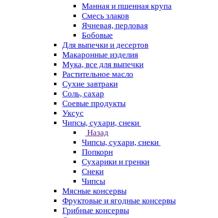
Манная и пшенная крупа
Смесь злаков
Ячневая, перловая
Бобовые
Для выпечки и десертов
Макаронные изделия
Мука, все для выпечки
Растительное масло
Сухие завтраки
Соль, сахар
Соевые продукты
Уксус
Чипсы, сухари, снеки
Назад
Чипсы, сухари, снеки
Попкорн
Сухарики и гренки
Снеки
Чипсы
Мясные консервы
Фруктовые и ягодные консервы
Грибные консервы