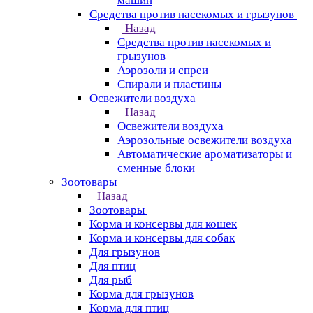
машин
Средства против насекомых и грызунов
Назад
Средства против насекомых и
грызунов
Аэрозоли и спреи
Спирали и пластины
Освежители воздуха
Назад
Освежители воздуха
Аэрозольные освежители воздуха
Автоматические ароматизаторы и
сменные блоки
Зоотовары
Назад
Зоотовары
Корма и консервы для кошек
Корма и консервы для собак
Для грызунов
Для птиц
Для рыб
Корма для грызунов
Корма для птиц