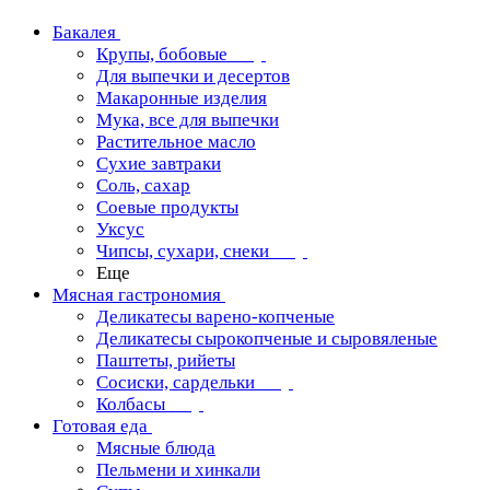
Бакалея
Крупы, бобовые
Для выпечки и десертов
Макаронные изделия
Мука, все для выпечки
Растительное масло
Сухие завтраки
Соль, сахар
Соевые продукты
Уксус
Чипсы, сухари, снеки
Еще
Мясная гастрономия
Деликатесы варено-копченые
Деликатесы сырокопченые и сыровяленые
Паштеты, рийеты
Сосиски, сардельки
Колбасы
Готовая еда
Мясные блюда
Пельмени и хинкали