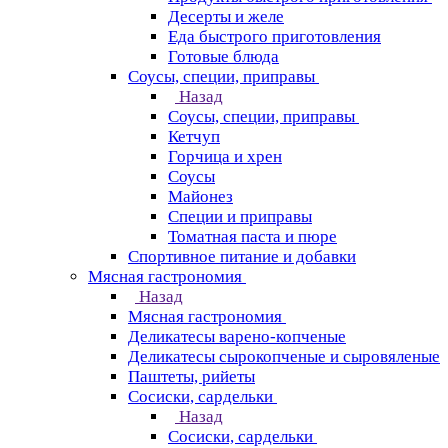
Десерты и желе
Еда быстрого приготовления
Готовые блюда
Соусы, специи, приправы
Назад
Соусы, специи, приправы
Кетчуп
Горчица и хрен
Соусы
Майонез
Специи и приправы
Томатная паста и пюре
Спортивное питание и добавки
Мясная гастрономия
Назад
Мясная гастрономия
Деликатесы варено-копченые
Деликатесы сырокопченые и сыровяленые
Паштеты, рийеты
Сосиски, сардельки
Назад
Сосиски, сардельки