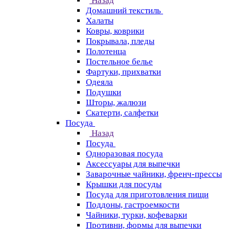
Назад
Домашний текстиль
Халаты
Ковры, коврики
Покрывала, пледы
Полотенца
Постельное белье
Фартуки, прихватки
Одеяла
Подушки
Шторы, жалюзи
Скатерти, салфетки
Посуда
Назад
Посуда
Одноразовая посуда
Аксессуары для выпечки
Заварочные чайники, френч-прессы
Крышки для посуды
Посуда для приготовления пищи
Поддоны, гастроемкости
Чайники, турки, кофеварки
Противни, формы для выпечки