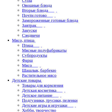
Супы
Овощные блюда
Вторые блюда
Почти готово
Замороженные готовые блюда
Завтрак
Закуски
Сэндвичи
Мясо, птица
Птица
Мясные полуфабрикаты
Субпродукты
Фарш
Мясо
Шашлык, барбекю
Растительное мясо
Детские товары
Товары для кормления
Детская косметика
Детское питание
Подгузники, трусики, пеленки
Детские игры и игрушки
Хобби, творчество