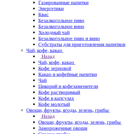
Газированные напитки
Энергетики
Квас
Безалкогольное пиво
Безалкогольное вино
Холодный чай
Безалкогольное пиво и вино
Субстраты для приготовления напитков
Чай, кофе, какао
Назад
Чай, кофе, какао
Кофе зерновой
Какао и кофейные напитки
Чай
Цикорий и кофезаменители
Кофе растворимый
Кофе в капсулах
Кофе молотый
Овощи, фрукты, ягоды, зелень, грибы
Назад
Овощи, фрукты, ягоды, зелень, грибы
Замороженные овощи