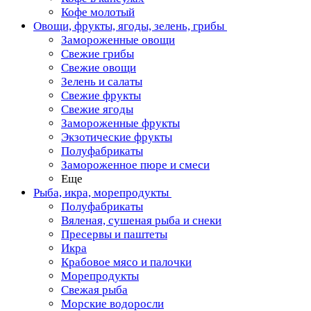
Кофе молотый
Овощи, фрукты, ягоды, зелень, грибы
Замороженные овощи
Свежие грибы
Свежие овощи
Зелень и салаты
Свежие фрукты
Свежие ягоды
Замороженные фрукты
Экзотические фрукты
Полуфабрикаты
Замороженное пюре и смеси
Еще
Рыба, икра, морепродукты
Полуфабрикаты
Вяленая, сушеная рыба и снеки
Пресервы и паштеты
Икра
Крабовое мясо и палочки
Морепродукты
Свежая рыба
Морские водоросли