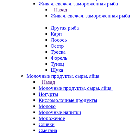
Живая, свежая, замороженная рыба
Назад
Живая, свежая, замороженная рыба
Другая рыба
Карп
Лосось
Осетр
Треска
Форель
Тунец
Щука
Молочные продукты, сыры, яйца
Назад
Молочные продукты, сыры, яйца
Йогурты
Кисломолочные продукты
Молоко
Молочные напитки
Мороженое
Сливки
Сметана