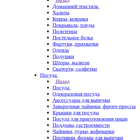
Назад
Домашний текстиль
Халаты
Ковры, коврики
Покрывала, пледы
Полотенца
Постельное белье
Фартуки, прихватки
Одеяла
Подушки
Шторы, жалюзи
Скатерти, салфетки
Посуда
Назад
Посуда
Одноразовая посуда
Аксессуары для выпечки
Заварочные чайники, френч-прессы
Крышки для посуды
Посуда для приготовления пищи
Поддоны, гастроемкости
Чайники, турки, кофеварки
Противни, формы для выпечки