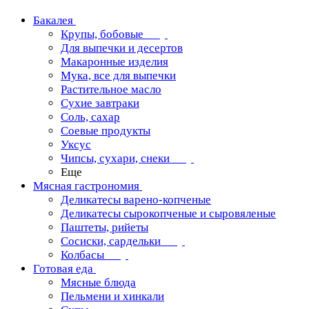
Бакалея
Крупы, бобовые
Для выпечки и десертов
Макаронные изделия
Мука, все для выпечки
Растительное масло
Сухие завтраки
Соль, сахар
Соевые продукты
Уксус
Чипсы, сухари, снеки
Еще
Мясная гастрономия
Деликатесы варено-копченые
Деликатесы сырокопченые и сыровяленые
Паштеты, рийеты
Сосиски, сардельки
Колбасы
Готовая еда
Мясные блюда
Пельмени и хинкали