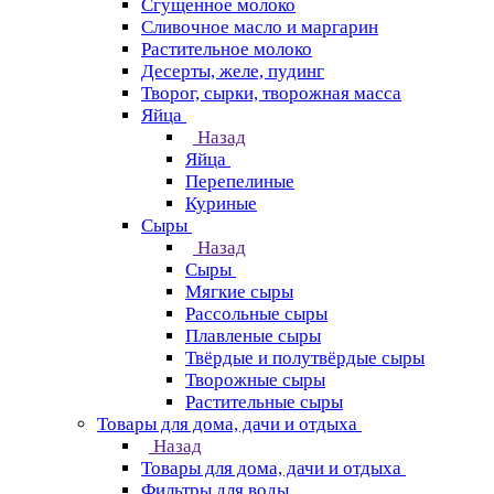
Сгущенное молоко
Сливочное масло и маргарин
Растительное молоко
Десерты, желе, пудинг
Творог, сырки, творожная масса
Яйца
Назад
Яйца
Перепелиные
Куриные
Сыры
Назад
Сыры
Мягкие сыры
Рассольные сыры
Плавленые сыры
Твёрдые и полутвёрдые сыры
Творожные сыры
Растительные сыры
Товары для дома, дачи и отдыха
Назад
Товары для дома, дачи и отдыха
Фильтры для воды