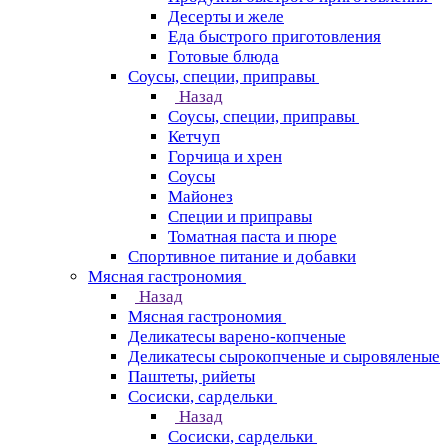
Десерты и желе
Еда быстрого приготовления
Готовые блюда
Соусы, специи, приправы
Назад
Соусы, специи, приправы
Кетчуп
Горчица и хрен
Соусы
Майонез
Специи и приправы
Томатная паста и пюре
Спортивное питание и добавки
Мясная гастрономия
Назад
Мясная гастрономия
Деликатесы варено-копченые
Деликатесы сырокопченые и сыровяленые
Паштеты, рийеты
Сосиски, сардельки
Назад
Сосиски, сардельки