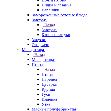
Почти готово
Пицца и лазанья
Вареники
Замороженные готовые блюда
Завтрак
Назад
Завтрак
Блины и оладьи
Закуски
Сэндвичи
Мясо, птица
Назад
Мясо, птица
Птица
Назад
Птица
Перепел
Цесарка
Курица
Гусь
Индейка
Утка
Мясные полуфабрикаты