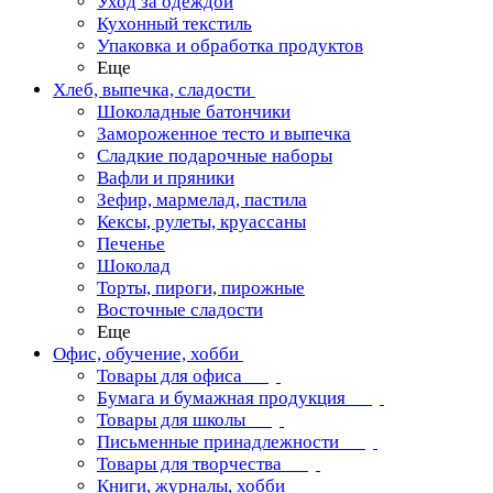
Уход за одеждой
Кухонный текстиль
Упаковка и обработка продуктов
Еще
Хлеб, выпечка, сладости
Шоколадные батончики
Замороженное тесто и выпечка
Сладкие подарочные наборы
Вафли и пряники
Зефир, мармелад, пастила
Кексы, рулеты, круассаны
Печенье
Шоколад
Торты, пироги, пирожные
Восточные сладости
Еще
Офис, обучение, хобби
Товары для офиса
Бумага и бумажная продукция
Товары для школы
Письменные принадлежности
Товары для творчества
Книги, журналы, хобби