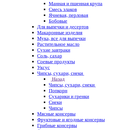
Манная и пшенная крупа
Смесь злаков
Ячневая, перловая
Бобовые
Для выпечки и десертов
Макаронные изделия
Мука, все для выпечки
Растительное масло
Сухие завтраки
Соль, сахар
Соевые продукты
Уксус
Чипсы, сухари, снеки
Назад
Чипсы, сухари, снеки
Попкорн
Сухарики и гренки
Снеки
Чипсы
Мясные консервы
Фруктовые и ягодные консервы
Грибные консервы