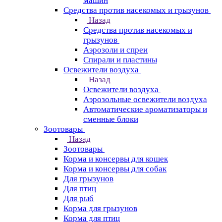
машин
Средства против насекомых и грызунов
Назад
Средства против насекомых и
грызунов
Аэрозоли и спреи
Спирали и пластины
Освежители воздуха
Назад
Освежители воздуха
Аэрозольные освежители воздуха
Автоматические ароматизаторы и
сменные блоки
Зоотовары
Назад
Зоотовары
Корма и консервы для кошек
Корма и консервы для собак
Для грызунов
Для птиц
Для рыб
Корма для грызунов
Корма для птиц