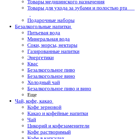
Товары медицинского назначения
Товары для ухода за зубами и полостью рта
Подарочные наборы
Безалкогольные напитки
Питьевая вода
Минеральная вода
Соки, морсы, нектары
Газированные напитки
Энергетики
Квас
Безалкогольное пиво
Безалкогольное вино
Холодный чай
Безалкогольное пиво и вино
Еще
Чай, кофе, какао
Кофе зерновой
Какао и кофейные напитки
Чай
Цикорий и кофезаменители
Кофе растворимый
Кофе в капсулах