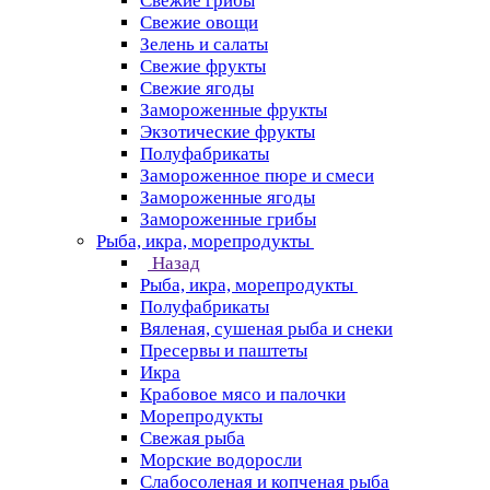
Свежие грибы
Свежие овощи
Зелень и салаты
Свежие фрукты
Свежие ягоды
Замороженные фрукты
Экзотические фрукты
Полуфабрикаты
Замороженное пюре и смеси
Замороженные ягоды
Замороженные грибы
Рыба, икра, морепродукты
Назад
Рыба, икра, морепродукты
Полуфабрикаты
Вяленая, сушеная рыба и снеки
Пресервы и паштеты
Икра
Крабовое мясо и палочки
Морепродукты
Свежая рыба
Морские водоросли
Слабосоленая и копченая рыба