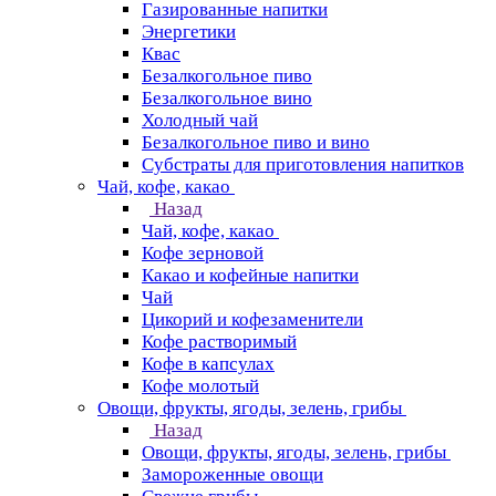
Газированные напитки
Энергетики
Квас
Безалкогольное пиво
Безалкогольное вино
Холодный чай
Безалкогольное пиво и вино
Субстраты для приготовления напитков
Чай, кофе, какао
Назад
Чай, кофе, какао
Кофе зерновой
Какао и кофейные напитки
Чай
Цикорий и кофезаменители
Кофе растворимый
Кофе в капсулах
Кофе молотый
Овощи, фрукты, ягоды, зелень, грибы
Назад
Овощи, фрукты, ягоды, зелень, грибы
Замороженные овощи