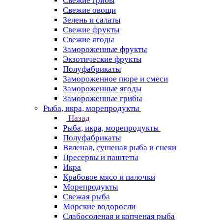
Свежие грибы
Свежие овощи
Зелень и салаты
Свежие фрукты
Свежие ягоды
Замороженные фрукты
Экзотические фрукты
Полуфабрикаты
Замороженное пюре и смеси
Замороженные ягоды
Замороженные грибы
Рыба, икра, морепродукты
Назад
Рыба, икра, морепродукты
Полуфабрикаты
Вяленая, сушеная рыба и снеки
Пресервы и паштеты
Икра
Крабовое мясо и палочки
Морепродукты
Свежая рыба
Морские водоросли
Слабосоленая и копченая рыба