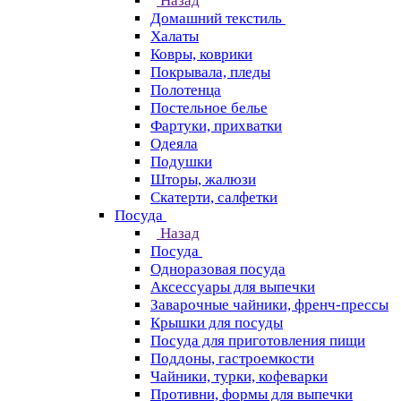
Назад
Домашний текстиль
Халаты
Ковры, коврики
Покрывала, пледы
Полотенца
Постельное белье
Фартуки, прихватки
Одеяла
Подушки
Шторы, жалюзи
Скатерти, салфетки
Посуда
Назад
Посуда
Одноразовая посуда
Аксессуары для выпечки
Заварочные чайники, френч-прессы
Крышки для посуды
Посуда для приготовления пищи
Поддоны, гастроемкости
Чайники, турки, кофеварки
Противни, формы для выпечки