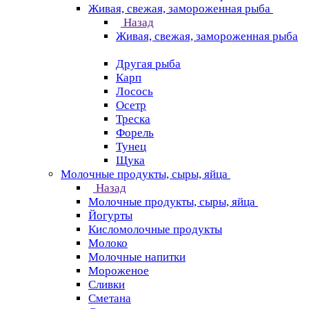
Живая, свежая, замороженная рыба
Назад
Живая, свежая, замороженная рыба
Другая рыба
Карп
Лосось
Осетр
Треска
Форель
Тунец
Щука
Молочные продукты, сыры, яйца
Назад
Молочные продукты, сыры, яйца
Йогурты
Кисломолочные продукты
Молоко
Молочные напитки
Мороженое
Сливки
Сметана