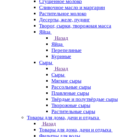
Сгущенное молоко
Сливочное масло и маргарин
Растительное молоко
Десерты, желе, пудинг
Творог, сырки, творожная масса
Яйца
Назад
Яйца
Перепелиные
Куриные
Сыры
Назад
Сыры
Мягкие сыры
Рассольные сыры
Плавленые сыры
Твёрдые и полутвёрдые сыры
Творожные сыры
Растительные сыры
Товары для дома, дачи и отдыха
Назад
Товары для дома, дачи и отдыха
Фильтры для воды