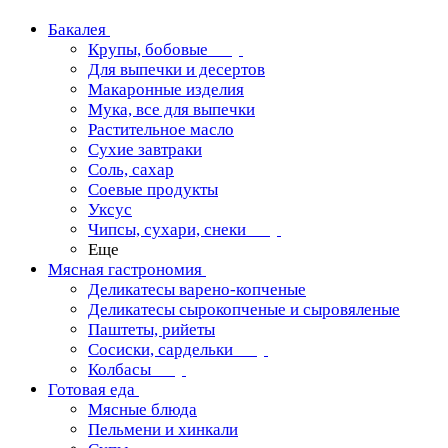
Бакалея
Крупы, бобовые
Для выпечки и десертов
Макаронные изделия
Мука, все для выпечки
Растительное масло
Сухие завтраки
Соль, сахар
Соевые продукты
Уксус
Чипсы, сухари, снеки
Еще
Мясная гастрономия
Деликатесы варено-копченые
Деликатесы сырокопченые и сыровяленые
Паштеты, рийеты
Сосиски, сардельки
Колбасы
Готовая еда
Мясные блюда
Пельмени и хинкали