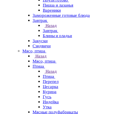
Почти готово
Пицца и лазанья
Вареники
Замороженные готовые блюда
Завтрак
Назад
Завтрак
Блины и оладьи
Закуски
Сэндвичи
Мясо, птица
Назад
Мясо, птица
Птица
Назад
Птица
Перепел
Цесарка
Курица
Гусь
Индейка
Утка
Мясные полуфабрикаты