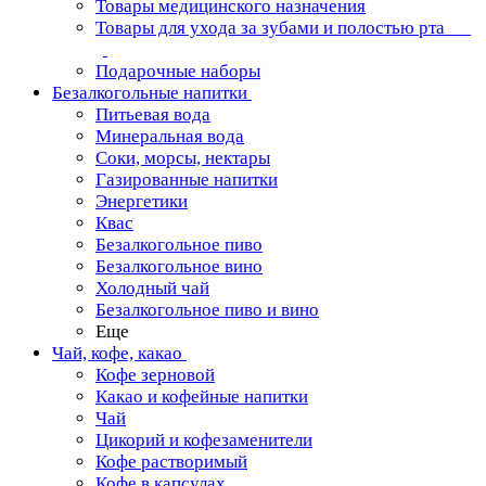
Товары медицинского назначения
Товары для ухода за зубами и полостью рта
Подарочные наборы
Безалкогольные напитки
Питьевая вода
Минеральная вода
Соки, морсы, нектары
Газированные напитки
Энергетики
Квас
Безалкогольное пиво
Безалкогольное вино
Холодный чай
Безалкогольное пиво и вино
Еще
Чай, кофе, какао
Кофе зерновой
Какао и кофейные напитки
Чай
Цикорий и кофезаменители
Кофе растворимый
Кофе в капсулах