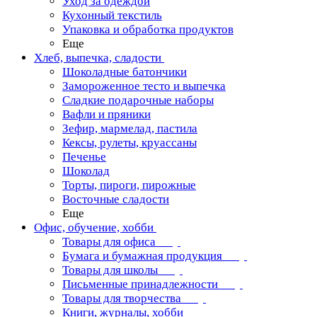
Уход за одеждой
Кухонный текстиль
Упаковка и обработка продуктов
Еще
Хлеб, выпечка, сладости
Шоколадные батончики
Замороженное тесто и выпечка
Сладкие подарочные наборы
Вафли и пряники
Зефир, мармелад, пастила
Кексы, рулеты, круассаны
Печенье
Шоколад
Торты, пироги, пирожные
Восточные сладости
Еще
Офис, обучение, хобби
Товары для офиса
Бумага и бумажная продукция
Товары для школы
Письменные принадлежности
Товары для творчества
Книги, журналы, хобби