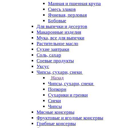
Манная и пшенная крупа
Смесь злаков
Ячневая, перловая
Бобовые
Для выпечки и десертов
Макаронные изделия
Мука, все для выпечки
Растительное масло
Сухие завтраки
Соль, сахар
Соевые продукты
Уксус
Чипсы, сухари, снеки
Назад
Чипсы, сухари, снеки
Попкорн
Сухарики и гренки
Снеки
Чипсы
Мясные консервы
Фруктовые и ягодные консервы
Грибные консервы