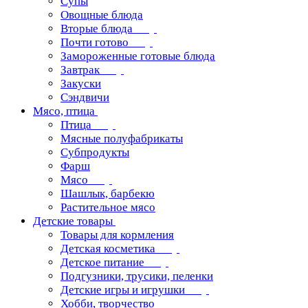
Супы
Овощные блюда
Вторые блюда
Почти готово
Замороженные готовые блюда
Завтрак
Закуски
Сэндвичи
Мясо, птица
Птица
Мясные полуфабрикаты
Субпродукты
Фарш
Мясо
Шашлык, барбекю
Растительное мясо
Детские товары
Товары для кормления
Детская косметика
Детское питание
Подгузники, трусики, пеленки
Детские игры и игрушки
Хобби, творчество