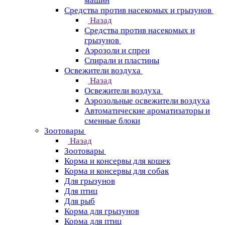
машин
Средства против насекомых и грызунов
Назад
Средства против насекомых и
грызунов
Аэрозоли и спреи
Спирали и пластины
Освежители воздуха
Назад
Освежители воздуха
Аэрозольные освежители воздуха
Автоматические ароматизаторы и
сменные блоки
Зоотовары
Назад
Зоотовары
Корма и консервы для кошек
Корма и консервы для собак
Для грызунов
Для птиц
Для рыб
Корма для грызунов
Корма для птиц