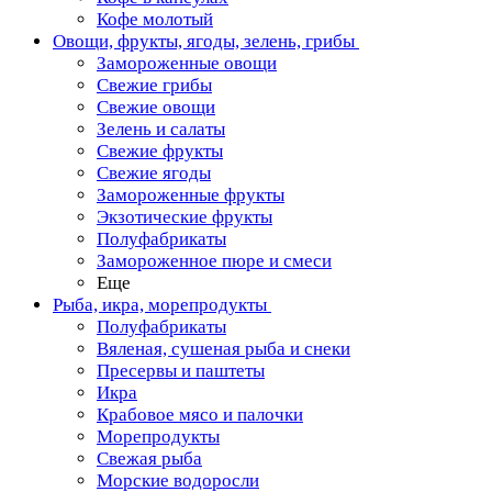
Кофе молотый
Овощи, фрукты, ягоды, зелень, грибы
Замороженные овощи
Свежие грибы
Свежие овощи
Зелень и салаты
Свежие фрукты
Свежие ягоды
Замороженные фрукты
Экзотические фрукты
Полуфабрикаты
Замороженное пюре и смеси
Еще
Рыба, икра, морепродукты
Полуфабрикаты
Вяленая, сушеная рыба и снеки
Пресервы и паштеты
Икра
Крабовое мясо и палочки
Морепродукты
Свежая рыба
Морские водоросли