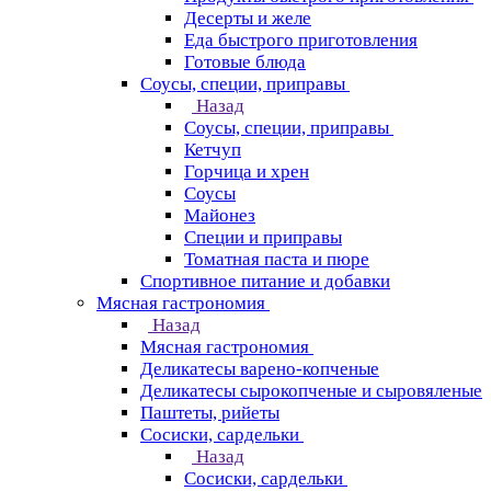
Десерты и желе
Еда быстрого приготовления
Готовые блюда
Соусы, специи, приправы
Назад
Соусы, специи, приправы
Кетчуп
Горчица и хрен
Соусы
Майонез
Специи и приправы
Томатная паста и пюре
Спортивное питание и добавки
Мясная гастрономия
Назад
Мясная гастрономия
Деликатесы варено-копченые
Деликатесы сырокопченые и сыровяленые
Паштеты, рийеты
Сосиски, сардельки
Назад
Сосиски, сардельки